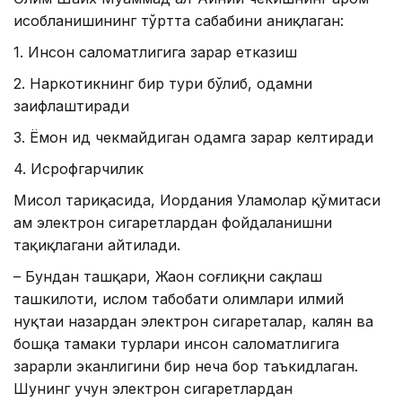
ҳисобланишининг тўртта сабабини аниқлаган:
1. Инсон саломатлигига зарар етказиш
2. Наркотикнинг бир тури бўлиб, одамни
заифлаштиради
3. Ёмон ҳид чекмайдиган одамга зарар келтиради
4. Исрофгарчилик
Мисол тариқасида, Иордания Уламолар қўмитаси
ҳам электрон сигаретлардан фойдаланишни
тақиқлагани айтилади.
– Бундан ташқари, Жаҳон соғлиқни сақлаш
ташкилоти, ислом табобати олимлари илмий
нуқтаи назардан электрон сигареталар, калян ва
бошқа тамаки турлари инсон саломатлигига
зарарли эканлигини бир неча бор таъкидлаган.
Шунинг учун электрон сигаретлардан