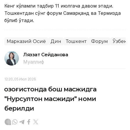
Кенг кўламли тадбир 11 июлгача давом этади.
Тошкентдан сўнг форум Самарқанд ва Термизда
бўлиб ўтади.
Марказий Осиё
Дин
Тошкент
Форум
Ўзбеки
Ляззат Сейданова
Муаллиф
12:20, 05 Июл 2026
Қозоғистонда бош масжидга
"Нурсултон масжиди" номи
берилди