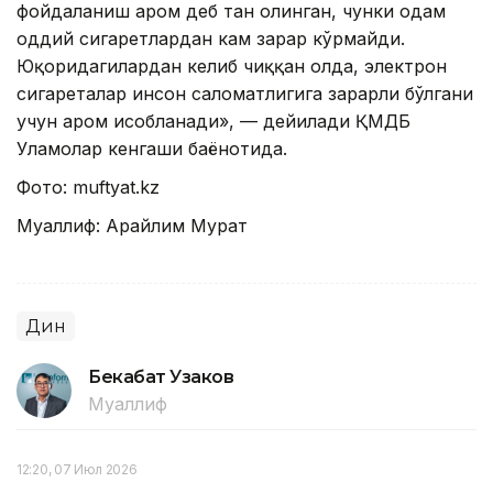
фойдаланиш ҳаром деб тан олинган, чунки одам
оддий сигаретлардан кам зарар кўрмайди.
Юқоридагилардан келиб чиққан ҳолда, электрон
сигареталар инсон саломатлигига зарарли бўлгани
учун ҳаром ҳисобланади», — дейилади ҚМДБ
Уламолар кенгаши баёнотида.
Фото: muftyat.kz
Муаллиф: Арайлим Мурат
Дин
Бекабат Узаков
Муаллиф
12:20, 07 Июл 2026