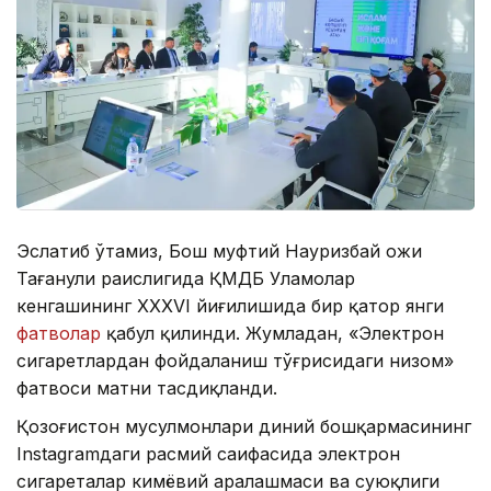
Эслатиб ўтамиз, Бош муфтий Науризбай ҳожи
Тағанули раислигида ҚМДБ Уламолар
кенгашининг ХХХVI йиғилишида бир қатор янги
фатволар
қабул қилинди. Жумладан, «Электрон
сигаретлардан фойдаланиш тўғрисидаги низом»
фатвоси матни тасдиқланди.
Қозоғистон мусулмонлари диний бошқармасининг
Instagramдаги расмий саҳифасида электрон
сигареталар кимёвий аралашмаси ва суюқлиги