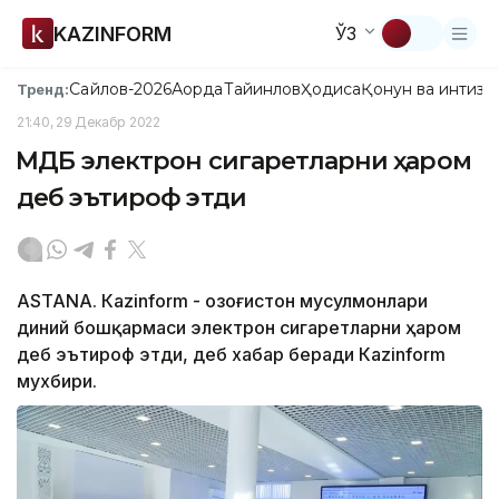
KAZINFORM
ЎЗ
Сайлов-2026
Ақорда
Тайинлов
Ҳодиса
Қонун ва интизо
Тренд:
21:40, 29 Декабр 2022
ҚМДБ электрон сигаретларни ҳаром
деб эътироф этди
ASTANА. Кazinform - Қозоғистон мусулмонлари
диний бошқармаси электрон сигаретларни ҳаром
деб эътироф этди, деб хабар беради Кazinform
мухбири.