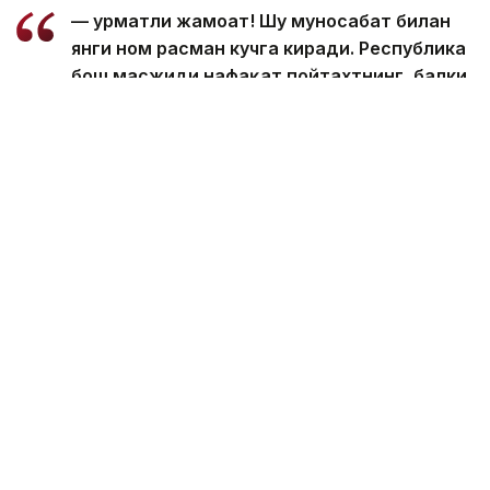
— Ҳурматли жамоат! Шу муносабат билан
янги ном расман кучга киради. Республика
бош масжиди нафақат пойтахтнинг, балки
Қозоғистоннинг бутун мусулмон
жамоасининг умумий маънавий
марказидир. Масжид миллий бирликни
мустаҳкамлаш, тинчлик ва тотувликни
тарғиб қилиш, яхшилик ва раҳм-шафқат
қадриятларини тарғиб қилиш, шунингдек,
иймон ва ахлоққа асосланган хайрли
ташаббусларни қўллаб-қувватлашга
хизмат қилади, — дейилади хабарда.
Диний бошқарма маълумотларига кўра, янги ном
остида Республика бош масжиди халқнинг
маънавий ҳаётига хизмат қилишда давом этади,
жамиятда бирлик ва тотувликни мустаҳкамлашга,
анъанавий маънавий қадриятларни сақлашга ва