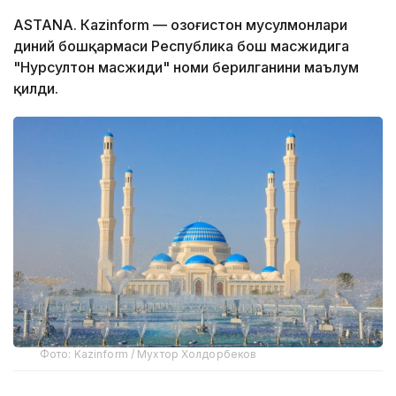
ASTANА. Кazinform — Қозоғистон мусулмонлари
диний бошқармаси Республика бош масжидига
"Нурсултон масжиди" номи берилганини маълум
қилди.
Фото: Kazinform / Мухтор Холдорбеков