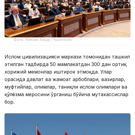
Фото: Алихан Аскар / Kazinform
Ислом цивилизацияси маркази томонидан ташкил
этилган тадбирда 50 мамлакатдан 300 дан ортиқ
хорижий меҳмонлар иштирок этмоқда. Улар
орасида давлат ва жамоат арбоблари, вазирлар,
муфтийлар, олимлар, таниқли ислом олимлари ва
қўлёзма меросини ўрганиш бўйича мутахассислар
бор.