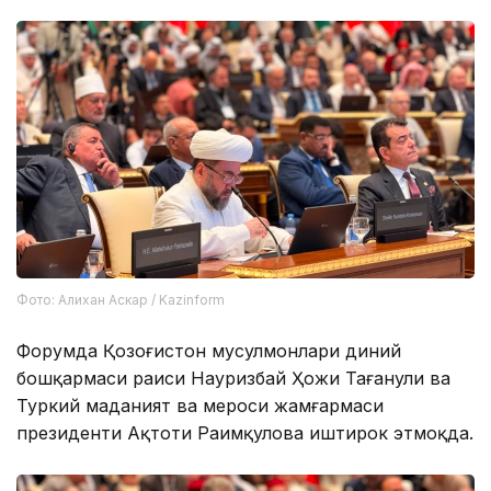
Фото: Алихан Аскар / Kazinform
Форумда Қозоғистон мусулмонлари диний
бошқармаси раиси Науризбай Ҳожи Тағанули ва
Туркий маданият ва мероси жамғармаси
президенти Ақтоти Раимқулова иштирок этмоқда.