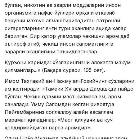
бўлган, никотин ва заҳарли моддаларни инсон
организмига нафас йўллари орқали етказиб
берувчи махсус алмаштириладиган патронли
сигаретларнинг янги тури эканлиги ҳақида хабар
берилган. Бир қатор уламолар чекишни ҳаром деб
эътироф этиб, чекиш инсон саломатлигига
зарарли эканлигини таъкидлаганлар.
Қуръони каримда: «Ўзларингизни ҳалокатга маҳкум
қилманглар...» (Бақара сураси, 195-оят).
Имом Тахтавий ан-Нажму ал-Ғозийнинг сўзларини
ҳам келтиради: «Тамаки ХV асрда Дамашқда пайдо
бўлган. Чекиш одамни маст қилмаса ҳам, ҳаром
саналади. Умму Саломдан келган ривоятда
Пайғамбаримиз соллаллоҳу алайҳи васаллам
марҳамат қиладилар: «Маст қилувчи ва куч
қолдирмайдиган нарса ҳаромдир».
Олим Шайх Муҳаммад ал-Айний чекишнинг ҳаром