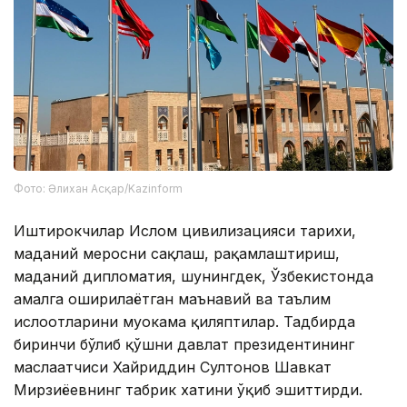
Фото: Әлихан Асқар/Kazinform
Иштирокчилар Ислом цивилизацияси тарихи,
маданий меросни сақлаш, рақамлаштириш,
маданий дипломатия, шунингдек, Ўзбекистонда
амалга оширилаётган маънавий ва таълим
ислоҳотларини муҳокама қиляптилар. Тадбирда
биринчи бўлиб қўшни давлат президентининг
маслаҳатчиси Хайриддин Султонов Шавкат
Мирзиёевнинг табрик хатини ўқиб эшиттирди.