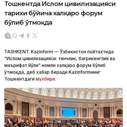
Тошкентда Ислом цивилизацияси
тарихи бўйича халқаро форум
бўлиб ўтмоқда
TASHKENT. Kazinform — Ўзбекистон пойтахтида
“Ислом цивилизацияси: тинчлик, бағрикенглик ва
маърифат йўли” номли халқаро форум бўлиб
ўтмоқда, деб хабар беради Kazinformнинг
Тошкентдаги
мухбири.