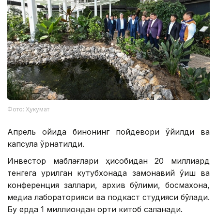
Фото: Ҳукумат
Апрель ойида бинонинг пойдевори қўйилди ва
капсула ўрнатилди.
Инвестор маблағлари ҳисобидан 20 миллиард
тенгега қурилган кутубхонада замонавий ўқиш ва
конференция заллари, архив бўлими, босмахона,
медиа лабораторияси ва подкаст студияси бўлади.
Бу ерда 1 миллиондан ортиқ китоб сақланади.