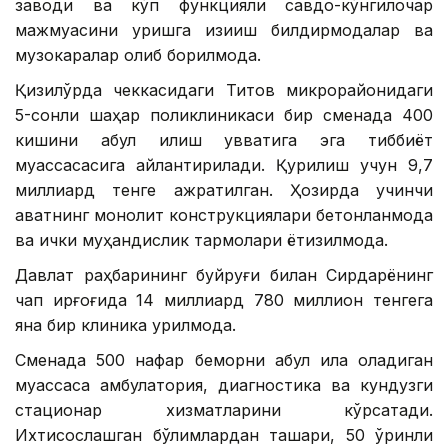
заводи ва кўп функцияли савдо-кўнгилочар
мажмуасини қуришга қизиқиш билдирмоқдалар ва
музокаралар олиб борилмоқда.
Қизилўрда чеккасидаги Титов микрорайонидаги
5-сонли шаҳар поликлиникаси бир сменада 400
кишини қабул қилиш қувватига эга тиббиёт
муассасасига айлантирилади. Қурилиш учун 9,7
миллиард тенге ажратилган. Ҳозирда учинчи
қаватнинг монолит конструкциялари бетонланмоқда
ва ички муҳандислик тармоқлари ётқизилмоқда.
Давлат раҳбарининг буйруғи билан Сирдарёнинг
чап қирғоғида 14 миллиард 780 миллион тенгега
яна бир клиника қурилмоқда.
Сменада 500 нафар беморни қабул қила оладиган
муассаса амбулатория, диагностика ва кундузги
стационар хизматларини кўрсатади.
Ихтисослашган бўлимлардан ташқари, 50 ўринли