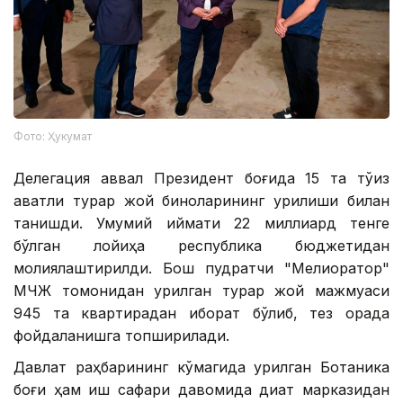
Фото: Ҳукумат
Делегация аввал Президент боғида 15 та тўққиз
қаватли турар жой биноларининг қурилиши билан
танишди. Умумий қиймати 22 миллиард тенге
бўлган лойиҳа республика бюджетидан
молиялаштирилди. Бош пудратчи "Мелиоратор"
МЧЖ томонидан қурилган турар жой мажмуаси
945 та квартирадан иборат бўлиб, тез орада
фойдаланишга топширилади.
Давлат раҳбарининг кўмагида қурилган Ботаника
боғи ҳам иш сафари давомида диққат марказидан