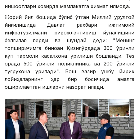
иншоотлари ҳозирда мамлакатга хизмат қилмоқда.
Жорий йил бошида бўлиб ўтган Миллий қурултой
йиғилишида Давлат раҳбари ижтимоий
инфратузилмани ривожлантириш йўналишини
белгилаб берди ва шундай деди: "Менинг
топшириғимга биноан Қизилўрдада 300 ўринли
кўп тармоқли касалхона қурилиши бошланди. Тез
орада 500 ўринли поликлиника ва 200 ўринли
туғруқхона қурилади". Бош вазир ушбу йирик
лойиҳаларнинг ҳар бир босқичида амалга
оширилаётган ишларни назорат қилади.