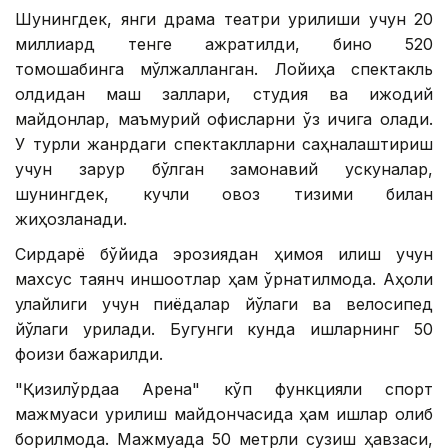
Шунингдек, янги драма театри қурилиши учун 20
миллиард тенге ажратилди, бино 520
томошабинга мўлжалланган. Лойиҳа спектакль
олдидан машқ заллари, студия ва ижодий
майдонлар, маъмурий офисларни ўз ичига олади.
У турли жанрдаги спектаклларни саҳналаштириш
учун зарур бўлган замонавий ускуналар,
шунингдек, кучли овоз тизими билан
жиҳозланади.
Сирдарё бўйида эрозиядан ҳимоя қилиш учун
махсус таянч иншоотлар ҳам ўрнатилмоқда. Аҳоли
қулайлиги учун пиёдалар йўлаги ва велосипед
йўлаги қурилади. Бугунги кунда ишларнинг 50
фоизи бажарилди.
"Қизилўрдаа Арена" кўп функцияли спорт
мажмуаси қурилиш майдончасида ҳам ишлар олиб
борилмоқда. Мажмуада 50 метрли сузиш ҳавзаси,