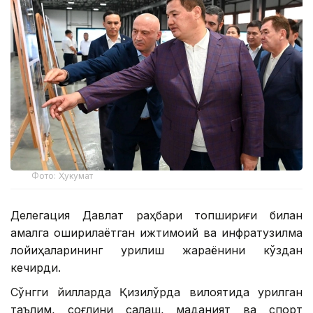
Фото: Ҳукумат
Делегация Давлат раҳбари топшириғи билан
амалга оширилаётган ижтимоий ва инфратузилма
лойиҳаларининг қурилиш жараёнини кўздан
кечирди.
Сўнгги йилларда Қизилўрда вилоятида қурилган
таълим, соғлиқни сақлаш, маданият ва спорт