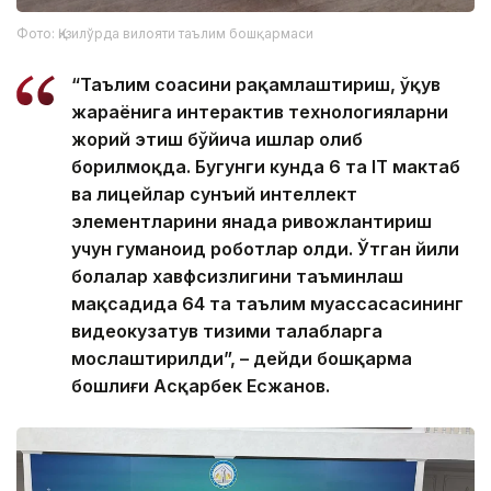
Фото: Қизилўрда вилояти таълим бошқармаси
“Таълим соҳасини рақамлаштириш, ўқув
жараёнига интерактив технологияларни
жорий этиш бўйича ишлар олиб
борилмоқда. Бугунги кунда 6 та IТ мактаб
ва лицейлар сунъий интеллект
элементларини янада ривожлантириш
учун гуманоид роботлар олди. Ўтган йили
болалар хавфсизлигини таъминлаш
мақсадида 64 та таълим муассасасининг
видеокузатув тизими талабларга
мослаштирилди”, – дейди бошқарма
бошлиғи Асқарбек Есжанов.