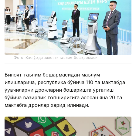
Фото: Қизилўрда вилояти таълим бошқармаси
Вилоят таълим бошқармасидан маълум
қилишларича, республика бўйича 110 та мактабда
ўқувчиларни дронларни бошқаришга ўргатиш
бўйича вазирлик топшириғига асосан яна 20 та
мактабга дронлар харид қилинади.