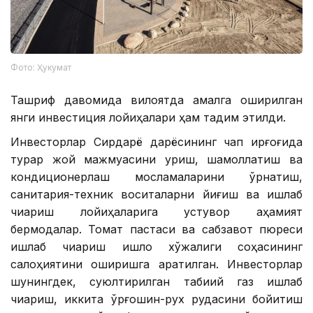
Фото: Ҳукумат
Ташриф давомида вилоятда амалга оширилган
янги инвестиция лойиҳалари ҳам тақдим этилди.
Инвесторлар Сирдарё дарёсининг чап қирғоғида
турар жой мажмуасини қуриш, шамоллатиш ва
кондиционерлаш мосламаларини ўрнатиш,
санитария-техник воситаларни йиғиш ва ишлаб
чиқариш лойиҳаларига устувор аҳамият
бермоқдалар. Томат пастаси ва сабзавот пюреси
ишлаб чиқариш қишлоқ хўжалиги соҳасининг
салоҳиятини оширишга қаратилган. Инвесторлар
шунингдек, суюлтирилган табиий газ ишлаб
чиқариш, иккита қўрғошин-рух рудасини бойитиш