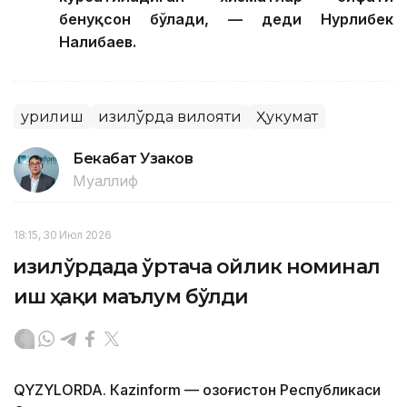
бенуқсон бўлади, — деди Нурлибек
Налибаев.
Қурилиш
Қизилўрда вилояти
Ҳукумат
Бекабат Узаков
Муаллиф
18:15, 30 Июл 2026
Қизилўрдада ўртача ойлик номинал
иш ҳақи маълум бўлди
QYZYLORDA. Кazinform — Қозоғистон Республикаси