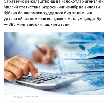
Стратегик режалаштириш ва ислоҳотлар агентлиги
Миллий статистика бюросининг Қизилўрда вилояти
бўйича бошқармаси ҳудуддаги бир ходимнинг
ўртача ойлик номинал иш ҳақини маълум қилди. Бу
— 385 минг тенгени ташкил этади.
Коллаж: Kazinform