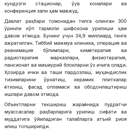
кундузги стационар, ўқув хоналари ва
конференция зали ҳам мавжуд.
Давлат раҳбари томонидан тилга олинган 300
ўринли кўп тармоқли шифохона қурилиши ҳам
давом этмоқда. Бунинг учун 34,9 миллиард тенге
ажратилган. Тиббий мажмуа клиника, операция ва
реанимация бўлимлари, кимётерапия ва
радиотерапия марказлари, физиотерапия,
пансионат ва маъмурий блокларни ўз ичига олади.
Ҳозирда ички ва ташқи пардозлаш, муҳандислик
тизимларини ўрнатиш, керамик плиткалар
ётқизиш, фасад қопламаси ва ободонлаштириш
ишлари давом этмоқда.
Объектларни текшириш жараёнида пудратчи
муассасалар раҳбарларига қурилиш сифати ва
муддатига қўйиладиган талабларга қатъий риоя
қилиш топширилди.