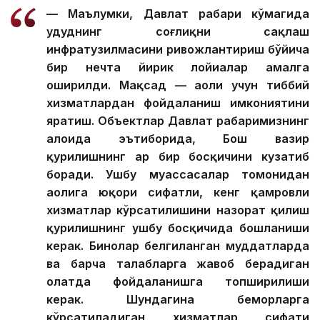
— Маълумки, Давлат раҳбари кўмагида
ҳудуднинг соғлиқни сақлаш
инфратузилмасини ривожлантириш бўйича
бир нечта йирик лойиҳалар амалга
оширилди. Мақсад — аҳоли учун тиббий
хизматлардан фойдаланиш имкониятини
яратиш. Объектлар Давлат раҳбаримизнинг
алоҳида эътиборида, Бош вазир
қурилишнинг ҳар бир босқичини кузатиб
боради. Ушбу муассасалар томонидан
аҳолига юқори сифатли, кенг қамровли
хизматлар кўрсатилишини назорат қилиш
қурилишнинг ушбу босқичида бошланиши
керак. Бинолар белгиланган муддатларда
ва барча талабларга жавоб берадиган
ҳолатда фойдаланишга топширилиши
керак. Шундагина беморларга
кўрсатиладиган хизматлар сифати