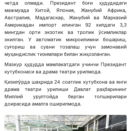
четда қолмади. Президент боғи ҳудудидаги
мажмуада Хитой, Япония, Жанубий Африка,
Австралия, Мадагаскар, Жанубий ва Марказий
Америкадан импорт қилинган 92 хилдаги 3,3
мингдан ортиқ экзотик ва тропик ўсимликлар
экилган. У автоматик микроиқлимни бошқариш,
суғориш ва сувни тозалаш учун замонавий
муҳандислик тизимлари билан жиҳозланган.
Мазкур ҳудудда мамлакатдаги учинчи Президент
кутубхонаси ва драма театри қурилмоқда.
Қизилўрда шаҳрида 24 соатлик кутубхона ва янги
драма театри қурилиши Давлат раҳбарининг
Миллий қурултойда берган топшириқлари
доирасида амалга оширилмоқда.