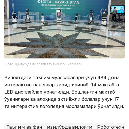
Фото: Қизилўрда вилояти таълим бошқармаси
Вилоятдаги таълим муассасалари учун 484 дона
интерактив панеллар харид қилиниб, 14 мактабга
LED дисплейлар ўрнатилди. Бошланғич мактаб
ўқувчилари ва алоҳида эҳтиёжли болалар учун 17
та интерактив логопедия мосламалари ўрнатилди.
Таълим ва фан
Қизилўрда вилояти
Робототехни