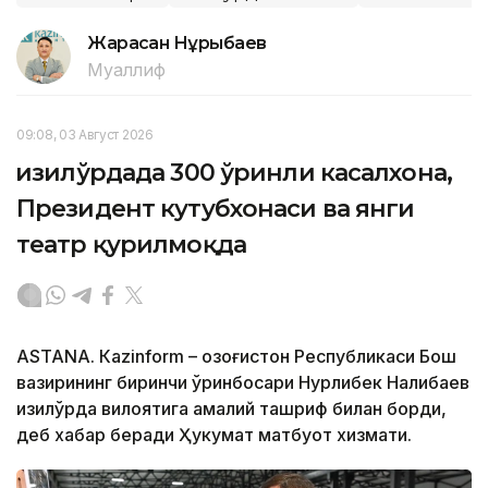
Жарасқан Нұрыбаев
Муаллиф
09:08, 03 Август 2026
Қизилўрдада 300 ўринли касалхона,
Президент кутубхонаси ва янги
театр қурилмоқда
ASTANА. Кazinform – Қозоғистон Республикаси Бош
вазирининг биринчи ўринбосари Нурлибек Налибаев
Қизилўрда вилоятига амалий ташриф билан борди,
деб хабар беради Ҳукумат матбуот хизмати.