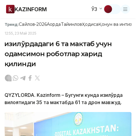
KAZINFORM
ЎЗ
Сайлов-2026
Ақорда
Тайинлов
Ҳодиса
Қонун ва интизо
Тренд:
12:55, 23 Май 2025
Қизилўрдадаги 6 та мактаб учун
одамсимон роботлар харид
қилинди
QYZYLORDA. Kazinform – Бугунги кунда Қизилўрда
вилоятидаги 35 та мактабда 61 та дрон мавжуд.