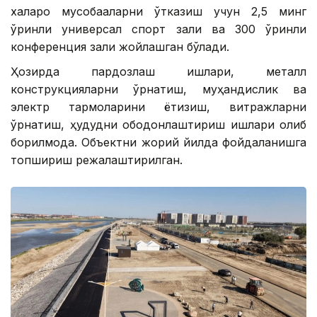
халқаро мусобақаларни ўтказиш учун 2,5 минг
ўринли универсал спорт зали ва 300 ўринли
конференция зали жойлашган бўлади.
Ҳозирда пардозлаш ишлари, металл
конструкцияларни ўрнатиш, муҳандислик ва
электр тармоқларини ётқизиш, витражларни
ўрнатиш, ҳудудни ободонлаштириш ишлари олиб
борилмоқда. Объектни жорий йилда фойдаланишга
топшириш режалаштирилган.