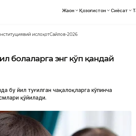
Жаҳон
Қозоғистон
Сиёсат
Т
нституциявий ислоҳот
Сайлов-2026
ил болаларга энг кўп қандай
ида бу йил туғилган чақалоқларга кўпинча
смлари қўйилади.