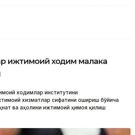
фар ижтимоий ходим малака
и
тимоий ходимлар институтини
жтимоий хизматлар сифатини ошириш бўйича
еҳнат ва аҳолини ижтимоий ҳимоя қилиш