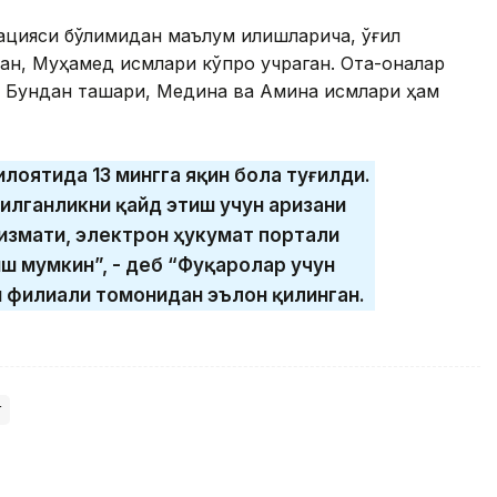
ацияси бўлимидан маълум қилишларича, ўғил
ан, Муҳамед исмлари кўпроқ учраган. Ота-оналар
. Бундан ташқари, Медина ва Амина исмлари ҳам
илоятида 13 мингга яқин бола туғилди.
илганликни қайд этиш учун аризани
измати, электрон ҳукумат портали
ш мумкин”, - деб “Фуқаролар учун
 филиали томонидан эълон қилинган.
т