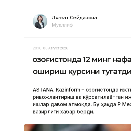
Ляззат Сейданова
Муаллиф
20:10, 06 Август 2026
Қозоғистонда 12 минг на
ошириш курсини тугатд
ASTANА. Кazinform – Қозоғистонда иж
ривожлантириш ва кўрсатилаётган и
ишлар давом этмоқда. Бу ҳақда ҚР М
вазирлиги хабар берди.