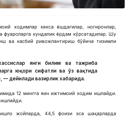
моий ходимлар кекса ёшдагилар, ногиронлар,
а фуқароларга кундалик ёрдам кўрсатадилар. Шу
тиш ва касбий ривожлантириш бўйича тизимли
хассислар янги билим ва тажриба
арга юқори сифатли ва ўз вақтида
, — дейилади вазирлик хабарида.
имида 12 мингга яқин ижтимоий ходим ишлайди.
 ишлайди.
ишлоқ жойларда, 44,5 фоизи эса шаҳарларда