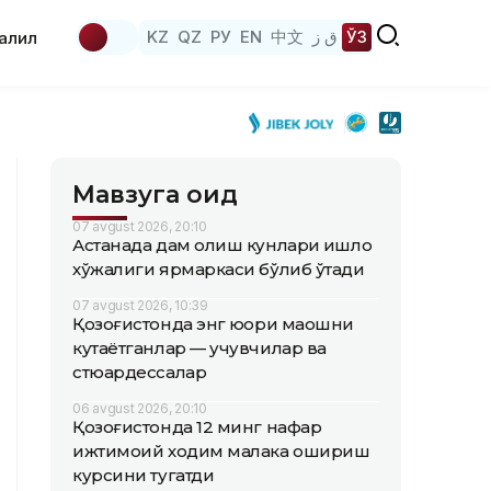
KZ
QZ
РУ
EN
中文
ق ز
ЎЗ
аҳлил
Мавзуга оид
07 avgust 2026, 20:10
Астанада дам олиш кунлари қишлоқ
хўжалиги ярмаркаси бўлиб ўтади
07 avgust 2026, 10:39
Қозоғистонда энг юқори маошни
кутаётганлар — учувчилар ва
стюардессалар
06 avgust 2026, 20:10
Қозоғистонда 12 минг нафар
ижтимоий ходим малака ошириш
курсини тугатди