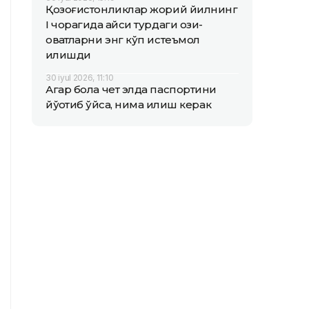
Қозоғистонликлар жорий йилнинг
I чорагида қайси турдаги озиқ-
овқатларни энг кўп истеъмол
қилишди
30 iyul 2026, 11:10
Агар бола чет элда паспортини
йўқотиб қўйса, нима қилиш керак