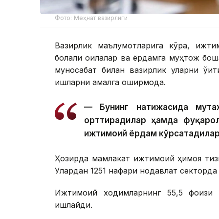
Фото: Меҳнат вазирлиги
Вазирлик маълумотларига кўра, ижти
болали оилалар ва ёрдамга муҳтож бошқ
муносабат билан вазирлик уларни ўқи
ишларни амалга оширмоқда.
— Бунинг натижасида мута
орттирадилар ҳамда фуқарол
ижтимоий ёрдам кўрсатадилар
Ҳозирда мамлакат ижтимоий ҳимоя тиз
Улардан 1251 нафари нодавлат секторда
Ижтимоий ходимларнинг 55,5 фоизи қ
ишлайди.