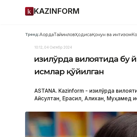
KAZINFORM
Ақорда
Тайинлов
Ҳодиса
Қонун ва интизом
Ко
Тренд:
10:12, 04 Октябр 2024
Қизилўрда вилоятида бу й
исмлар қўйилган
ASTANA. Kazinform - Қизилўрда вилоят
Айсултан, Ерасил, Алихан, Муҳамед и