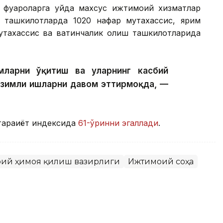
фуқароларга уйда махсус ижтимоий хизматлар
р ташкилотларда 1020 нафар мутахассис, ярим
тахассис ва вақтинчалик қолиш ташкилотларида
ларни ўқитиш ва уларнинг касбий
изимли ишларни давом эттирмоқда, —
араққиёт индексида
61-ўринни эгаллади
.
моий ҳимоя қилиш вазирлиги
Ижтимоий соҳа