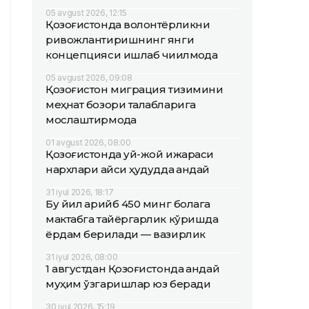
05 avgust 2026, 12:15
Қозоғистонда волонтёрликни
ривожлантиришнинг янги
концепцияси ишлаб чиқилмоқда
05 avgust 2026, 09:08
Қозоғистон миграция тизимини
меҳнат бозори талабларига
мослаштирмоқда
01 avgust 2026, 08:00
Қозоғистонда уй-жой ижараси
нархлари қайси ҳудудда қандай
31 iyul 2026, 18:17
Бу йил қарийб 450 минг болага
мактабга тайёргарлик кўришда
ёрдам берилади — вазирлик
31 iyul 2026, 08:00
1 августдан Қозоғистонда қандай
муҳим ўзгаришлар юз беради
30 iyul 2026, 15:19