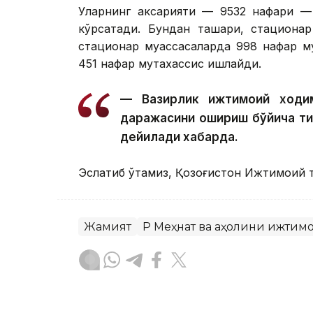
Уларнинг аксарияти — 9532 нафари — 
кўрсатади. Бундан ташқари, стациона
стационар муассасаларда 998 нафар му
451 нафар мутахассис ишлайди.
— Вазирлик ижтимоий ходим
даражасини ошириш бўйича т
дейилади хабарда.
Эслатиб ўтамиз, Қозоғистон Ижтимоий т
Жамият
ҚР Меҳнат ва аҳолини ижти