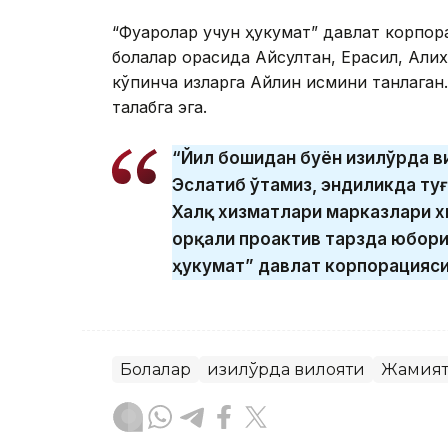
“Фуқаролар учун ҳукумат” давлат корпор
болалар орасида Айсултан, Ерасил, Алих
кўпинча қизларга Айлин исмини танлаган
талабга эга.
“Йил бошидан буён Қизилўрда в
Эслатиб ўтамиз, эндиликда туғ
Халқ хизматлари марказлари х
орқали проактив тарзда юбори
ҳукумат” давлат корпорацияси
Болалар
Қизилўрда вилояти
Жамия