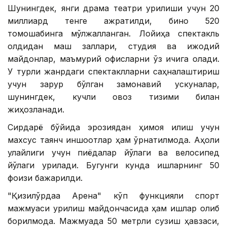
Шунингдек, янги драма театри қурилиши учун 20
миллиард тенге ажратилди, бино 520
томошабинга мўлжалланган. Лойиҳа спектакль
олдидан машқ заллари, студия ва ижодий
майдонлар, маъмурий офисларни ўз ичига олади.
У турли жанрдаги спектаклларни саҳналаштириш
учун зарур бўлган замонавий ускуналар,
шунингдек, кучли овоз тизими билан
жиҳозланади.
Сирдарё бўйида эрозиядан ҳимоя қилиш учун
махсус таянч иншоотлар ҳам ўрнатилмоқда. Аҳоли
қулайлиги учун пиёдалар йўлаги ва велосипед
йўлаги қурилади. Бугунги кунда ишларнинг 50
фоизи бажарилди.
"Қизилўрдаа Арена" кўп функцияли спорт
мажмуаси қурилиш майдончасида ҳам ишлар олиб
борилмоқда. Мажмуада 50 метрли сузиш ҳавзаси,