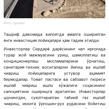
Фото: Ҳукумат
Ташриф давомида вилоятда амалга оширилган
янги инвестиция лойиҳалари ҳам тақдим этилди.
Инвесторлар Сирдарё дарёсининг чап қирғоғида
турар жой мажмуасини қуриш, шамоллатиш ва
кондиционерлаш мосламаларини ўрнатиш,
санитария-техник воситаларни йиғиш ва ишлаб
чиқариш лойиҳаларига устувор аҳамият
бермоқдалар. Томат пастаси ва сабзавот пюреси
ишлаб чиқариш қишлоқ хўжалиги соҳасининг
салоҳиятини оширишга қаратилган. Инвесторлар
шунингдек, суюлтирилган табиий газ ишлаб
чиқариш, иккита қўрғошин-рух рудасини бойитиш