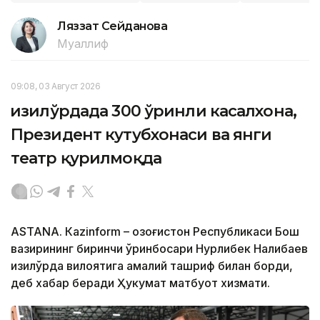
Ляззат Сейданова
Муаллиф
09:08, 03 Август 2026
Қизилўрдада 300 ўринли касалхона,
Президент кутубхонаси ва янги
театр қурилмоқда
ASTANА. Кazinform – Қозоғистон Республикаси Бош
вазирининг биринчи ўринбосари Нурлибек Налибаев
Қизилўрда вилоятига амалий ташриф билан борди,
деб хабар беради Ҳукумат матбуот хизмати.