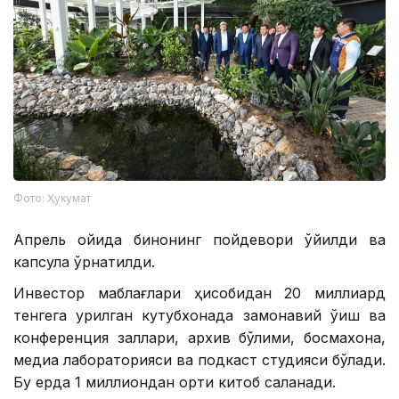
Фото: Ҳукумат
Апрель ойида бинонинг пойдевори қўйилди ва
капсула ўрнатилди.
Инвестор маблағлари ҳисобидан 20 миллиард
тенгега қурилган кутубхонада замонавий ўқиш ва
конференция заллари, архив бўлими, босмахона,
медиа лабораторияси ва подкаст студияси бўлади.
Бу ерда 1 миллиондан ортиқ китоб сақланади.