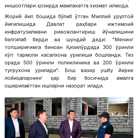
иншоотлари ҳозирда мамлакатга хизмат қилмоқда.
Жорий йил бошида бўлиб ўтган Миллий қурултой
йиғилишида Давлат раҳбари ижтимоий
инфратузилмани ривожлантириш йўналишини
белгилаб берди ва шундай деди: "Менинг
топшириғимга биноан Қизилўрдада 300 ўринли
кўп тармоқли касалхона қурилиши бошланди. Тез
орада 500 ўринли поликлиника ва 200 ўринли
туғруқхона қурилади". Бош вазир ушбу йирик
лойиҳаларнинг ҳар бир босқичида амалга
оширилаётган ишларни назорат қилади.