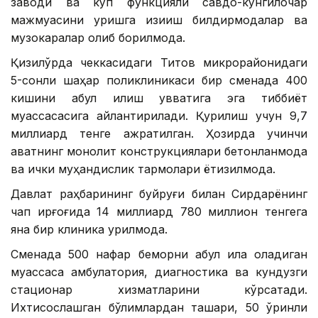
заводи ва кўп функцияли савдо-кўнгилочар
мажмуасини қуришга қизиқиш билдирмоқдалар ва
музокаралар олиб борилмоқда.
Қизилўрда чеккасидаги Титов микрорайонидаги
5-сонли шаҳар поликлиникаси бир сменада 400
кишини қабул қилиш қувватига эга тиббиёт
муассасасига айлантирилади. Қурилиш учун 9,7
миллиард тенге ажратилган. Ҳозирда учинчи
қаватнинг монолит конструкциялари бетонланмоқда
ва ички муҳандислик тармоқлари ётқизилмоқда.
Давлат раҳбарининг буйруғи билан Сирдарёнинг
чап қирғоғида 14 миллиард 780 миллион тенгега
яна бир клиника қурилмоқда.
Сменада 500 нафар беморни қабул қила оладиган
муассаса амбулатория, диагностика ва кундузги
стационар хизматларини кўрсатади.
Ихтисослашган бўлимлардан ташқари, 50 ўринли