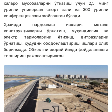
халқаро мусобақаларни ўтказиш учун 2,5 минг
ўринли универсал спорт зали ва 300 ўринли
конференция зали жойлашган бўлади.
Ҳозирда пардозлаш ишлари, металл
конструкцияларни ўрнатиш, муҳандислик ва
электр тармоқларини ётқизиш, витражларни
ўрнатиш, ҳудудни ободонлаштириш ишлари олиб
борилмоқда. Объектни жорий йилда фойдаланишга
топшириш режалаштирилган.