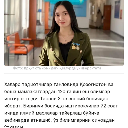
Фото: Қорқит ота номидаги Қизилўрда университети
Халқаро тадқиқотчилар танловида Қозоғистон ва
бошқа мамлакатлардан 120 га яқин ёш олимлар
иштирок этди. Танлов 3 та асосий босқичдан
иборат. Биринчи босқичда иштирокчилар 72 соат
ичида илмий мақолалар тайёрлаш бўйича
вебинарда қатнашиб, ўз билимларини синовдан
ўтказди.