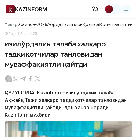
KAZINFORM
ЎЗ
Сайлов-2026
Ақорда
Тайинлов
Ҳодиса
Қонун ва интизо
Тренд:
18:15, 26 Июн 2023
Қизилўрдалик талаба халқаро
тадқиқотчилар танловидан
муваффақиятли қайтди
QYZYLORDA. Kazinform – Қизилўрдалик талаба
Ақжайқ Тажи халқаро тадқиқотчилар танловидан
муваффақиятли қайтди, деб хабар беради
Kazinform мухбири.