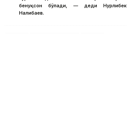
бенуқсон бўлади, — деди Нурлибек
Налибаев.
Қурилиш
Қизилўрда вилояти
Ҳукумат
Бекабат Узаков
Муаллиф
18:15, 30 Июл 2026
Қизилўрдада ўртача ойлик номинал
иш ҳақи маълум бўлди
QYZYLORDA. Кazinform — Қозоғистон Республикаси