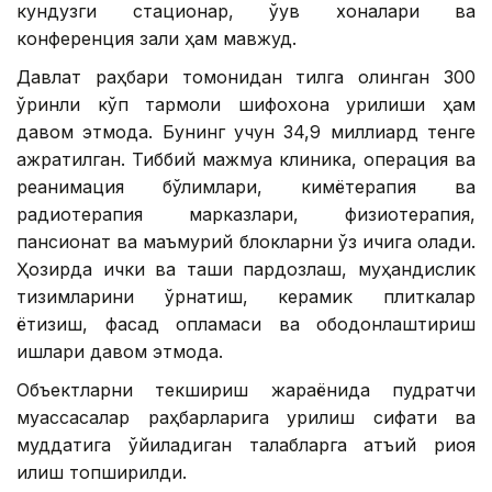
кундузги стационар, ўқув хоналари ва
конференция зали ҳам мавжуд.
Давлат раҳбари томонидан тилга олинган 300
ўринли кўп тармоқли шифохона қурилиши ҳам
давом этмоқда. Бунинг учун 34,9 миллиард тенге
ажратилган. Тиббий мажмуа клиника, операция ва
реанимация бўлимлари, кимётерапия ва
радиотерапия марказлари, физиотерапия,
пансионат ва маъмурий блокларни ўз ичига олади.
Ҳозирда ички ва ташқи пардозлаш, муҳандислик
тизимларини ўрнатиш, керамик плиткалар
ётқизиш, фасад қопламаси ва ободонлаштириш
ишлари давом этмоқда.
Объектларни текшириш жараёнида пудратчи
муассасалар раҳбарларига қурилиш сифати ва
муддатига қўйиладиган талабларга қатъий риоя
қилиш топширилди.