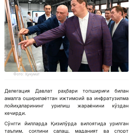
Фото: Ҳукумат
Делегация Давлат раҳбари топшириғи билан
амалга оширилаётган ижтимоий ва инфратузилма
лойиҳаларининг қурилиш жараёнини кўздан
кечирди.
Сўнгги йилларда Қизилўрда вилоятида қурилган
таълим, соғлиқни сақлаш, маданият ва спорт