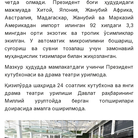
четда қолмади. Президент боғи ҳудудидаги
мажмуада Хитой, Япония, Жанубий Африка,
Австралия, Мадагаскар, Жанубий ва Марказий
Америкадан импорт қилинган 92 хилдаги 3,3
мингдан ортиқ экзотик ва тропик ўсимликлар
экилган. У автоматик микроиқлимни бошқариш,
суғориш ва сувни тозалаш учун замонавий
муҳандислик тизимлари билан жиҳозланган.
Мазкур ҳудудда мамлакатдаги учинчи Президент
кутубхонаси ва драма театри қурилмоқда.
Қизилўрда шаҳрида 24 соатлик кутубхона ва янги
драма театри қурилиши Давлат раҳбарининг
Миллий қурултойда берган топшириқлари
доирасида амалга оширилмоқда.