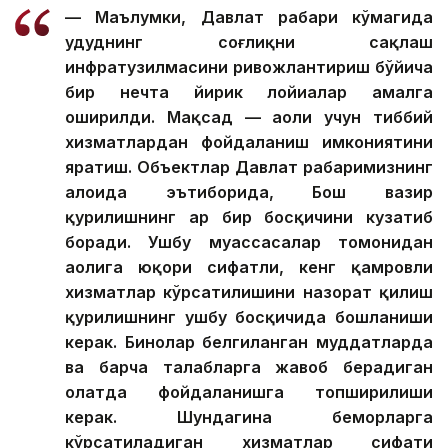
— Маълумки, Давлат раҳбари кўмагида
ҳудуднинг соғлиқни сақлаш
инфратузилмасини ривожлантириш бўйича
бир нечта йирик лойиҳалар амалга
оширилди. Мақсад — аҳоли учун тиббий
хизматлардан фойдаланиш имкониятини
яратиш. Объектлар Давлат раҳбаримизнинг
алоҳида эътиборида, Бош вазир
қурилишнинг ҳар бир босқичини кузатиб
боради. Ушбу муассасалар томонидан
аҳолига юқори сифатли, кенг қамровли
хизматлар кўрсатилишини назорат қилиш
қурилишнинг ушбу босқичида бошланиши
керак. Бинолар белгиланган муддатларда
ва барча талабларга жавоб берадиган
ҳолатда фойдаланишга топширилиши
керак. Шундагина беморларга
кўрсатиладиган хизматлар сифати