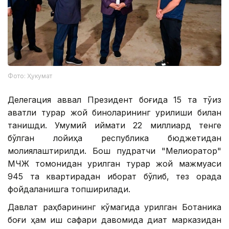
Фото: Ҳукумат
Делегация аввал Президент боғида 15 та тўққиз
қаватли турар жой биноларининг қурилиши билан
танишди. Умумий қиймати 22 миллиард тенге
бўлган лойиҳа республика бюджетидан
молиялаштирилди. Бош пудратчи "Мелиоратор"
МЧЖ томонидан қурилган турар жой мажмуаси
945 та квартирадан иборат бўлиб, тез орада
фойдаланишга топширилади.
Давлат раҳбарининг кўмагида қурилган Ботаника
боғи ҳам иш сафари давомида диққат марказидан