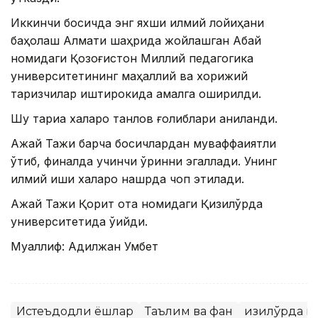
Иккинчи босқичда энг яхши илмий лойиҳани
баҳолаш Алмати шаҳрида жойлашган Абай
номидаги Қозоғистон Миллий педагогика
университетининг маҳаллий ва хорижий
тақризчилар иштирокида амалга оширилди.
Шу тариқа халқаро танлов ғолиблари аниқланди.
Ақжайқ Тажи барча босқичлардан муваффақиятли
ўтиб, финалда учинчи ўринни эгаллади. Унинг
илмий иши халқаро нашрда чоп этилади.
Ақжайқ Тажи Қорқит ота номидаги Қизилўрда
университетида ўқийди.
Муаллиф: Адилжан Умбет
Истеъдодли ёшлар
Таълим ва фан
Қизилўрда в