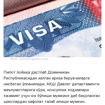
Фото: coximmigration.com
Пилот лойиҳа дастлаб Доминикан
Республикасидан келган ариза берувчиларга
нисбатан қўлланилади. АҚШ Давлат департаменти
маълумотларига кўра, консуллик ходимлари
«жамият учун юк бўлиши мумкин» деб баҳоланган
шахслардан кафолат талаб қилиши мумкин.