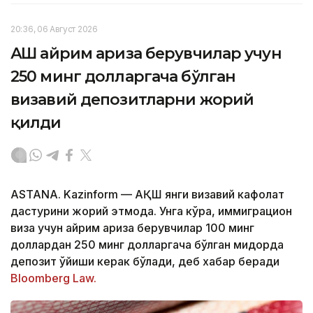
20:36, 06 Август 2026
АҚШ айрим ариза берувчилар учун
250 минг долларгача бўлган
визавий депозитларни жорий
қилди
ASTANA. Kazinform — АҚШ янги визавий кафолат
дастурини жорий этмоқда. Унга кўра, иммиграцион
виза учун айрим ариза берувчилар 100 минг
доллардан 250 минг долларгача бўлган миқдорда
депозит қўйиши керак бўлади, деб хабар беради
Bloomberg Law.