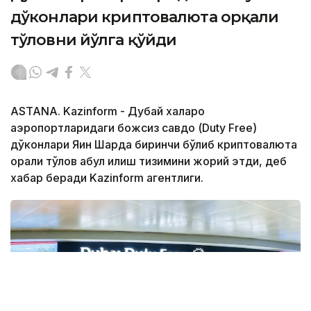
дўконлари криптовалюта орқали
тўловни йўлга қўйди
ASTANA. Kazinform - Дубай халқаро
аэропортларидаги божсиз савдо (Duty Free)
дўконлари Яқин Шарқда биринчи бўлиб криптовалюта
орқали тўлов қабул қилиш тизимини жорий этди, деб
хабар беради Kazinform агентлиги.