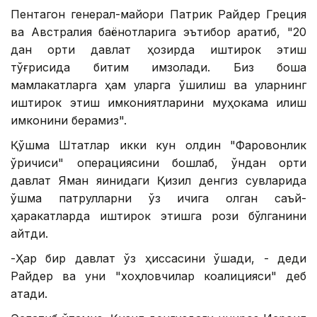
Пентагон генерал-майори Патрик Райдер Греция
ва Австралия баёнотларига эътибор қаратиб, "20
дан ортиқ давлат ҳозирда иштирок этиш
тўғрисида битим имзолади. Биз бошқа
мамлакатларга ҳам уларга қўшилиш ва уларнинг
иштирок этиш имкониятларини муҳокама қилиш
имконини берамиз".
Қўшма Штатлар икки кун олдин "Фаровонлик
қўриқчиси" операциясини бошлаб, ўндан ортиқ
давлат Яман яқинидаги Қизил денгиз сувларида
қўшма патрулларни ўз ичига олган саъй-
ҳаракатларда иштирок этишга рози бўлганини
айтди.
-Ҳар бир давлат ўз ҳиссасини қўшади, - деди
Райдер ва уни "хоҳловчилар коалицияси" деб
атади.