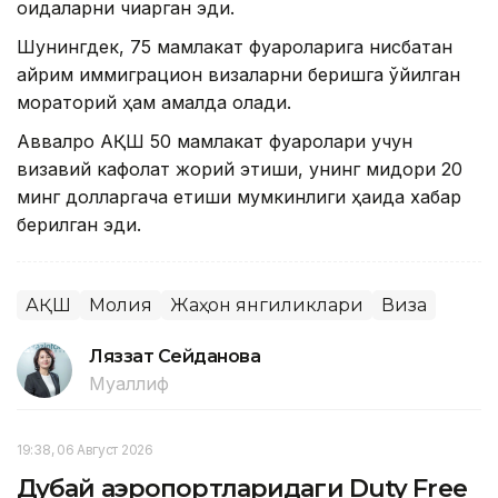
қоидаларни чиқарган эди.
Шунингдек, 75 мамлакат фуқароларига нисбатан
айрим иммиграцион визаларни беришга қўйилган
мораторий ҳам амалда қолади.
Аввалроқ АҚШ 50 мамлакат фуқаролари учун
визавий кафолат жорий этиши, унинг миқдори 20
минг долларгача етиши мумкинлиги ҳақида хабар
берилган эди.
АҚШ
Молия
Жаҳон янгиликлари
Виза
Ляззат Сейданова
Муаллиф
19:38, 06 Август 2026
Дубай аэропортларидаги Duty Free