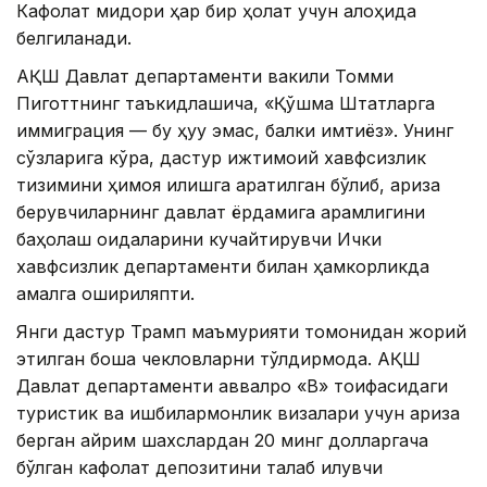
Кафолат миқдори ҳар бир ҳолат учун алоҳида
белгиланади.
АҚШ Давлат департаменти вакили Томми
Пиготтнинг таъкидлашича, «Қўшма Штатларга
иммиграция — бу ҳуқуқ эмас, балки имтиёз». Унинг
сўзларига кўра, дастур ижтимоий хавфсизлик
тизимини ҳимоя қилишга қаратилган бўлиб, ариза
берувчиларнинг давлат ёрдамига қарамлигини
баҳолаш қоидаларини кучайтирувчи Ички
хавфсизлик департаменти билан ҳамкорликда
амалга ошириляпти.
Янги дастур Трамп маъмурияти томонидан жорий
этилган бошқа чекловларни тўлдирмоқда. АҚШ
Давлат департаменти аввалроқ «B» тоифасидаги
туристик ва ишбилармонлик визалари учун ариза
берган айрим шахслардан 20 минг долларгача
бўлган кафолат депозитини талаб қилувчи