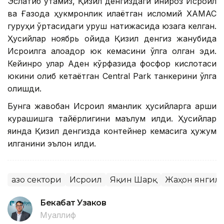
Эслатиб ўтамиз, Қизил денгиздаги инқироз Исроил
ва Ғазода ҳукмронлик қилаётган исломий ХАМАС
гуруҳи ўртасидаги уруш натижасида юзага келган.
Ҳусийлар ноябрь ойида Қизил денгиз жанубида
Исроилга алоқадор юк кемасини қўлга олган эди.
Кейинроқ улар Аден кўрфазида фосфор кислотаси
юкини олиб кетаётган Central Park танкерини қўлга
олишди.
Бунга жавобан Исроил яманлик ҳусийларга қарши
курашишга тайёрлигини маълум қилди. Ҳусийлар
яқинда Қизил денгизда контейнер кемасига ҳужум
қилганини эълон қилди.
Ғазо сектори
Исроил
Яқин Шарқ
Жаҳон янгил
Бекабат Узаков
Муаллиф