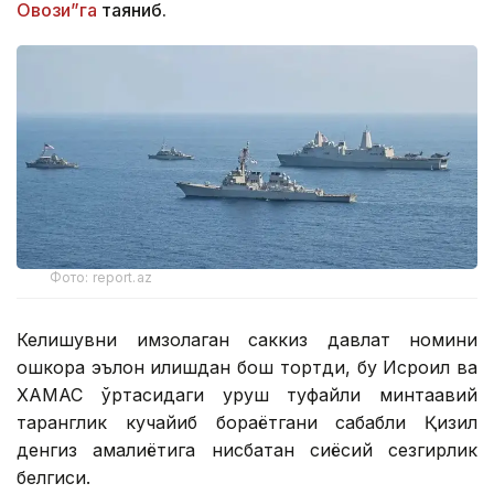
Овози”га
таяниб.
Фото: report.az
Келишувни имзолаган саккиз давлат номини
ошкора эълон қилишдан бош тортди, бу Исроил ва
ХАМАС ўртасидаги уруш туфайли минтақавий
таранглик кучайиб бораётгани сабабли Қизил
денгиз амалиётига нисбатан сиёсий сезгирлик
белгиси.