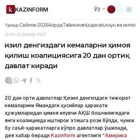
KAZINFORM
ЎЗ
Сайлов-2026
Ақорда
Тайинлов
Ҳодиса
Қонун ва интизо
Тренд:
20:44, 22 Декабр 2023
Қизил денгиздаги кемаларни ҳимоя
қилиш коалициясига 20 дан ортиқ
давлат киради
20 дан ортиқ давлатлар Қизил денгиздаги тижорат
кемаларини Ямандаги ҳусийлар ҳаракати
ҳужумларидан ҳимоя қилувчи АҚШ бошчилигидаги
янги коалицияда иштирок этишга рози бўлди, чунки
бу саъй-ҳаракатларга кўпроқ давлатлар қўшилади,
дея хабар беради
Kazinform
агентлиги
“Америка