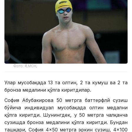
Фото: ҚР МОҚ
Улар мусобақада 13 та олтин, 2 та кумуш ва 2 та
бронза медалини қўлга киритдилар.
София Абубакирова 50 метрга баттерфлй сузиш
бўйича индивидуал мусобақада олтин медални
қўлга киритди. Шунингдек, у 50 метрга чалқанча
сузишда бронза медалини қўлга киритди. Бундан
ташқари, София 4×50 метрга эркин сузиш, 4×100