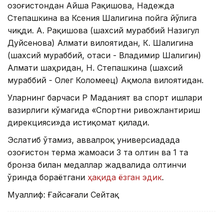
Қозоғистондан Айша Рақишова, Надежда
Степашкина ва Ксения Шалигина пойга йўлига
чиқди. А. Рақишова (шахсий мураббий Назигул
Дуйсенова) Алмати вилоятидан, К. Шалигина
(шахсий мураббий, отаси - Владимир Шалигин)
Алмати шаҳридан, Н. Степашкина (шахсий
мураббий - Олег Коломеец) Ақмола вилоятидан.
Уларнинг барчаси ҚР Маданият ва спорт ишлари
вазирлиги кўмагида «Спортни ривожлантириш
дирекцияси»да истиқомат қилади.
Эслатиб ўтамиз, аввалроқ универсиадада
Қозоғистон терма жамоаси 3 та олтин ва 1 та
бронза билан медаллар жадвалида олтинчи
ўринда бораётгани
ҳақида ёзган эдик
.
Муаллиф: Ғайсағали Сейтақ