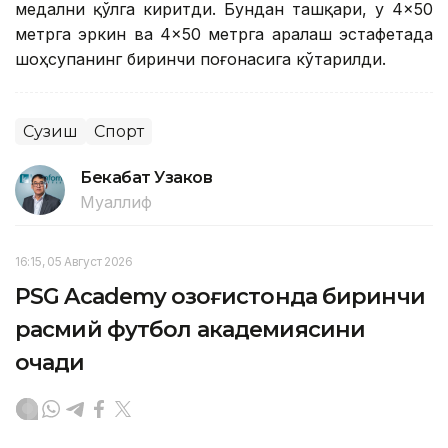
медални қўлга киритди. Бундан ташқари, у 4×50
метрга эркин ва 4×50 метрга аралаш эстафетада
шоҳсупанинг биринчи поғонасига кўтарилди.
Сузиш
Спорт
Бекабат Узаков
Муаллиф
16:15, 05 Август 2026
PSG Academy Қозоғистонда биринчи
расмий футбол академиясини
очади