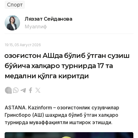
Спорт
Ляззат Сейданова
Муаллиф
19:15, 05 Август 2026
Қозоғистон АҚШда бўлиб ўтган сузиш
бўйича халқаро турнирда 17 та
медални қўлга киритди
ASTANА. Кazinform – Қозоғистонлик сузувчилар
Гринсборо (АҚШ) шаҳрида бўлиб ўтган халқаро
турнирда муваффақиятли иштирок этишди.