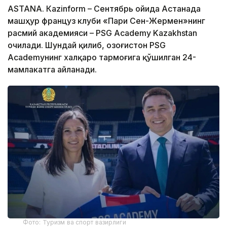
ASTANА. Кazinform – Сентябрь ойида Астанада
машҳур француз клуби «Пари Сен-Жермен»нинг
расмий академияси – PSG Academy Kazakhstan
очилади. Шундай қилиб, Қозоғистон PSG
Academyнинг халқаро тармоғига қўшилган 24-
мамлакатга айланади.
Фото: Туризм ва спорт вазирлиги