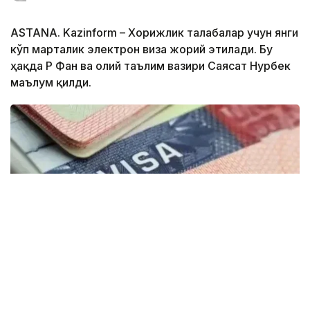
ASTANA. Kazinform – Хорижлик талабалар учун янги
кўп марталик электрон виза жорий этилади. Бу
ҳақда ҚР Фан ва олий таълим вазири Саясат Нурбек
маълум қилди.
Фото: montsame