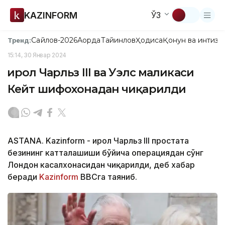
KAZINFORM
ЎЗ
Сайлов-2026
Ақорда
Тайинлов
Ҳодиса
Қонун ва интизо
Тренд:
15:14, 30 Январ 2024
Қирол Чарльз III ва Уэлс маликаси
Кейт шифохонадан чиқарилди
ASTANA. Kazinform - Қирол Чарльз III простата
безининг катталашиши бўйича операциядан сўнг
Лондон касалхонасидан чиқарилди, деб хабар
беради
Kazinform
BBCга таяниб.