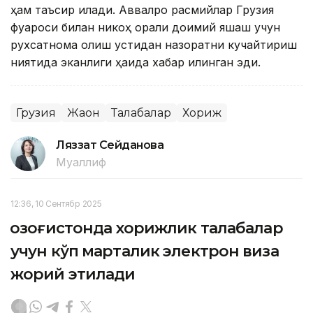
ҳам таъсир қилади. Аввалроқ расмийлар Грузия
фуқароси билан никоҳ орқали доимий яшаш учун
рухсатнома олиш устидан назоратни кучайтириш
ниятида эканлиги ҳақида хабар қилинган эди.
Грузия
Жаҳон
Талабалар
Хориж
Ляззат Сейданова
Муаллиф
12:36, 10 Сентябр 2025
Қозоғистонда хорижлик талабалар
учун кўп марталик электрон виза
жорий этилади