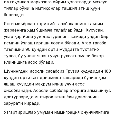
имтиҳонлар марказига айрим ҳолатларда махсус
тиллар бўйича имтиҳонлар ташкил этиш ҳуқуқи
берилади.
Янги меъёрлар хорижий талабаларнинг таълим
жараёнига ҳам қўшимча талаблар қўяди. Хусусан,
улар ҳар йили ўқув дастурининг камида учдан бир
қисмини ўзлаштириши лозим бўлади. Агар талаба
таълимни 90 кундан ортиқ муддатга тўхтатиб
турса, бу унинг яшаш учун рухсатномаси бекор
қилинишига асос бўлади.
Шунингдек, асосли сабабсиз Грузия ҳудудидан 183
кундан ортиқ вақт давомида ташқарида бўлиш ҳам
яшаш ҳуқуқидан маҳрум қилиш учун асос
ҳисобланади. Асосли сабаблар қаторига алмашинув
дастурларида иштирок этиш ёки даволаниш
зарурати киради.
Ўзгартиришлар умуман иммиграция қонунчилигига