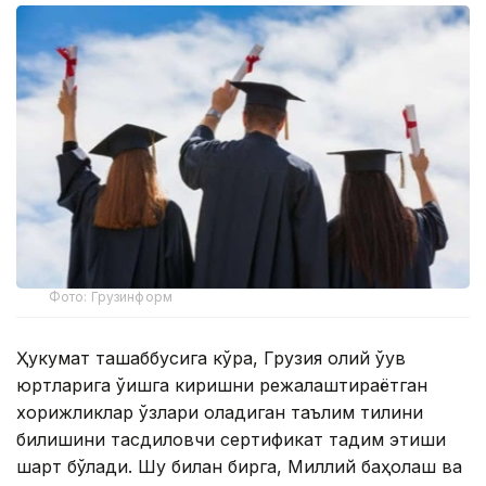
Фото: Грузинформ
Ҳукумат ташаббусига кўра, Грузия олий ўқув
юртларига ўқишга киришни режалаштираётган
хорижликлар ўзлари оладиган таълим тилини
билишини тасдиқловчи сертификат тақдим этиши
шарт бўлади. Шу билан бирга, Миллий баҳолаш ва