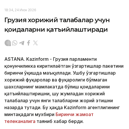
18:34, 24 Июн 2026
Грузия хорижий талабалар учун
қоидаларни қатъийлаштиради
ASTANA. Kazinform - Грузия парламенти
қонунчиликка киритилаётган ўзгартишлар пакетини
биринчи ўқишда маъқуллади. Ушбу ўзгартишлар
хорижий фуқаролар ва фуқаролиги бўлмаган
шахсларнинг мамлакатда бўлиш қоидаларини
қатъийлаштиришни, шу жумладан хорижий
талабалар учун янги талабларни жорий этишни
назарда тутади. Бу ҳақда Kazinform агентлигининг
минтақадаги мухбири
Биринчи жамоат
телеканалига
таяниб хабар берди.