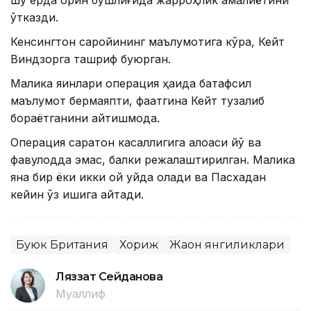
ўтказди.
Кенсингтон саройининг маълумотига кўра, Кейт
Виндзорга ташриф буюрган.
Малика яқинлари операция ҳақида батафсил
маълумот бермаяпти, фақатгина Кейт тузалиб
бораётганини айтишмоқда.
Операция саратон касаллигига алоқаси йўқ ва
фавқулодда эмас, балки режалаштирилган. Малика
яна бир ёки икки ой уйда қолади ва Пасхадан
кейин ўз ишига қайтади.
Буюк Британия
Хориж
Жаҳон янгиликлари
Ляззат Сейданова
Муаллиф