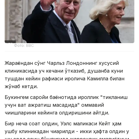
Фото: BBC
Жараёндан сўнг Чарльз Лондоннинг хусусий
клиникасида уч кечани ўтказиб, душанба куни
тушдан кейин рафиқаси қиролича Камилла билан
жўнаб кетди.
Букингем саройи баёнотида қироллик "тикланиш
учун вақт ажратиш мақсадида" оммавий
чиқишларини кейинга қолдиришини айтди.
Бир неча соат олдин, Уэлс маликаси Кейт ҳам
ушбу клиникадан чиқарилди - икки ҳафта олдин у
шу ерда қорин бўшлиғида жарроҳлик амалиётини