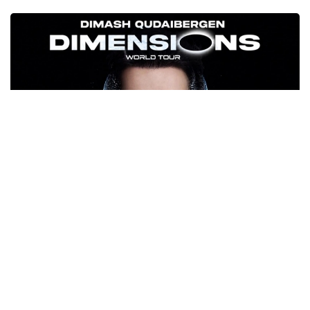
Фото: dimashnews.com
DiMENSIONS Димашнинг қўшиқчи, бастакор ва
продюсер сифатидаги кўп қиррали ижодий
қиёфасини, шунингдек, унинг саҳнадан
ташқаридаги табиий ўзлигини ва инсоннинг энг
ҳақиқий томонларини акс эттиради. Бу томонлар