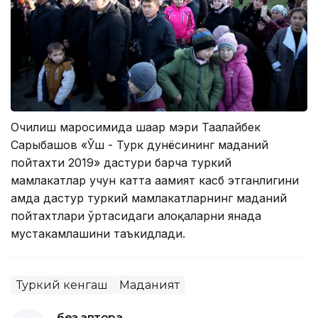
Очилиш маросимида шаҳар мэри Таалайбек
Сарыбашов «Ўш - Турк дунёсининг маданий
пойтахти 2019» дастури барча туркий
мамлакатлар учун катта аҳамият касб этганлигини
ҳамда дастур туркий мамлакатларнинг маданий
пойтахтлари ўртасидаги алоқаларни янада
мустаҳкамлашини таъкидлади.
Туркий кенгаш
Маданият
без автора