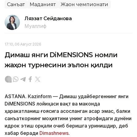
Санъат
Маданият
Жаҳон чемпионати
Ляззат Сейданова
Муаллиф
17:10, 06 Август 2026
Димаш янги DiMENSIONS номли
жаҳон турнесини эълон қилди
ASTANА. Кazinform — Димаш Қудайбергеннинг янги
DiMENSIONS лойиҳаси вақт ва маконда
ҳаракатланиш ғоясига асосланган асар эмас, балки
санъаткорнинг моҳиятини унинг атрофидаги дунёни
идрок этиш орқали очиб беришга уринишдир, деб
хабар беради
Dimashnews
.