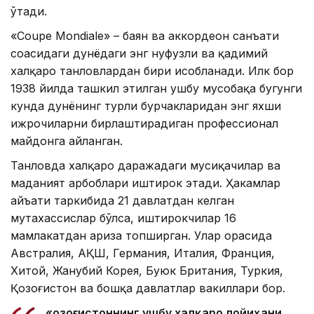
ўтади.
«Coupe Mondiale» – баян ва аккордеон санъати
соҳасидаги дунёдаги энг нуфузли ва қадимий
халқаро танловлардан бири ҳисобланади. Илк бор
1938 йилда ташкил этилган ушбу мусобақа бугунги
кунда дунёнинг турли бурчакларидан энг яхши
ижрочиларни бирлаштирадиган профессионал
майдонга айланган.
Танловда халқаро даражадаги мусиқачилар ва
маданият арбоблари иштирок этади. Ҳакамлар
ҳайъати таркибида 21 давлатдан келган
мутахассислар бўлса, иштирокчилар 16
мамлакатдан ариза топширган. Улар орасида
Австралия, АҚШ, Германия, Италия, Франция,
Хитой, Жанубий Корея, Буюк Британия, Туркия,
Қозоғистон ва бошқа давлатлар вакиллари бор.
«Қозоғистоннинг ушбу халқаро лойиҳани