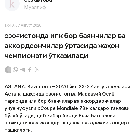
Муаллиф
17:40, 07 Август 2026
Қозоғистонда илк бор баянчилар ва
аккордеончилар ўртасида жаҳон
чемпионати ўтказилади
ASTANA. Kazinform – 2026 йил 23-27 август кунлари
Астана шаҳрида Қозоғистон ва Марказий Осиё
тарихида илк бор баянчилар ва аккордеончилар
учун нуфузли «Coupe Mondiale 79» халқаро танлови
бўлиб ўтади, деб хабар берди Роза Бағланова
номидаги «Қазақконцерт» давлат академик концерт
ташкилоти.