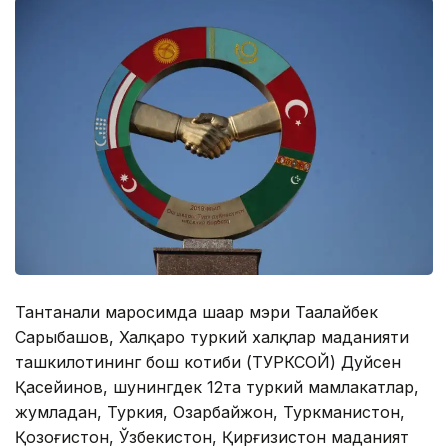
Тантанали маросимда шаҳар мэри Таалайбек
Сарыбашов, Халқаро туркий халқлар маданияти
ташкилотининг бош котиби (ТУРКСОЙ) Дуйсен
Қасейинов, шунингдек 12та туркий мамлакатлар,
жумладан, Туркия, Озарбайжон, Туркманистон,
Қозоғистон, Ўзбекистон, Қирғизистон маданият