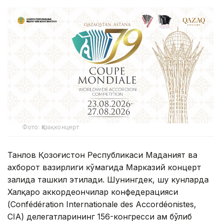
Фото: Қазақконцерт
Танлов Қозоғистон Республикаси Маданият ва
ахборот вазирлиги кўмагида Марказий концерт
залида ташкил этилади. Шунингдек, шу кунларда
Халқаро аккордеончилар конфедерацияси
(Confédération Internationale des Accordéonistes,
CIA) делегатларининг 156-конгресси ҳам бўлиб