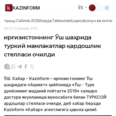
KAZINFORM
ЎЗ
Сайлов-2026
Ақорда
Тайинлов
Ҳодиса
Қонун ва интизо
Тренд:
09:31, 02 Декабр 2019
Қирғизистоннинг Ўш шаҳрида
туркий мамлакатлар қардошлик
стелласи очилди
ЎШ. Кабар – Kazinform – Қирғизистоннинг Ўш
шаҳридаги «Ақниет» ҳиёбонида «Ўш - Турк
дунёсининг маданий пойтахти 2019» халқаро
дастури якунланиши муносабати билан ТУРКСОЙ
Қардошлар стелласи очилди, деб хабар беради
Kazinform «Кабар» агентлигига ҳавола қилиб.