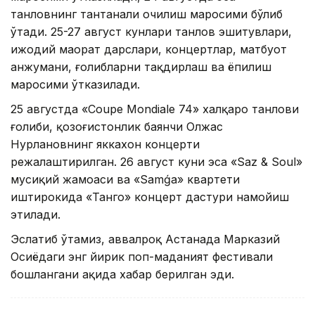
танловнинг тантанали очилиш маросими бўлиб
ўтади. 25-27 август кунлари танлов эшитувлари,
ижодий маҳорат дарслари, концертлар, матбуот
анжумани, ғолибларни тақдирлаш ва ёпилиш
маросими ўтказилади.
25 августда «Coupe Mondiale 74» халқаро танлови
ғолиби, қозоғистонлик баянчи Олжас
Нурлановнинг яккахон концерти
режалаштирилган. 26 август куни эса «Saz & Soul»
мусиқий жамоаси ва «Samǵa» квартети
иштирокида «Танго» концерт дастури намойиш
этилади.
Эслатиб ўтамиз, аввалроқ Астанада Марказий
Осиёдаги энг йирик поп-маданият фестивали
бошлангани ҳақида хабар берилган эди.