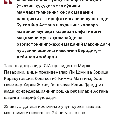
ўтказиш ҳуқуқига эга бўлиши
мамлакатимизнинг юксак маданий
салоҳияти эътироф этилганини кўрсатади.
Бу тадбир Астана шаҳрининг халқаро
маданий мулоқот маркази сифатидаги
мақомини мустаҳкамлайди ва
Қозоғистоннинг жаҳон маданий маконидаги
нуфузини ошириш имконини беради», –
дейилади хабарда.
Танлов доирасида CIA президенти Мирко
Патарини, вице-президентлар Ли Цзун ва Зорица
Каракутовска, бош котиб Киммо Маттила, бош
менежер Харли Жонс, бош элчи Кевин Фридрих
ҳамда конфедерациянинг бошқа раҳбарлари Астана
шаҳрига ташриф буюради.
23 августда иштирокчилар учун қуръа ташлаш
маросими ўтказилади, 24 августда эса