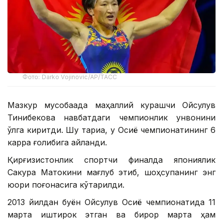
Фото: Darko Vojinovic/AP/ТАСС
Мазкур мусобақада маҳаллий курашчи Ойсулув
Тинибекова навбатдаги чемпионлик унвонини
қўлга киритди. Шу тариқа, у Осиё чемпионатининг 6
карра ғолибига айланди.
Қирғизистонлик спортчи финалда япониялик
Сакура Матокини мағлуб этиб, шоҳсупанинг энг
юқори поғонасига кўтарилди.
2013 йилдан буён Ойсулув Осиё чемпионатида 11
марта иштирок этган ва бирор марта ҳам