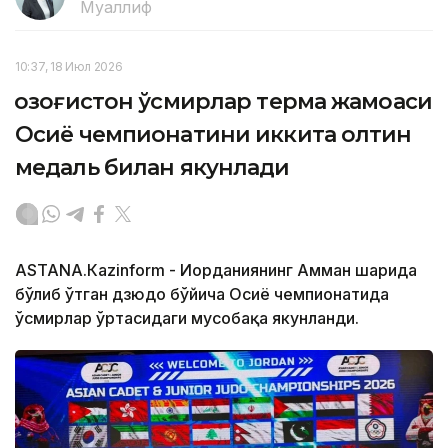
Муаллиф
10:37, 18 Июл 2026
Қозоғистон ўсмирлар терма жамоаси
Осиё чемпионатини иккита олтин
медаль билан якунлади
АSTANА.Кazinform - Иорданиянинг Амман шаҳрида
бўлиб ўтган дзюдо бўйича Осиё чемпионатида
ўсмирлар ўртасидаги мусобақа якунланди.