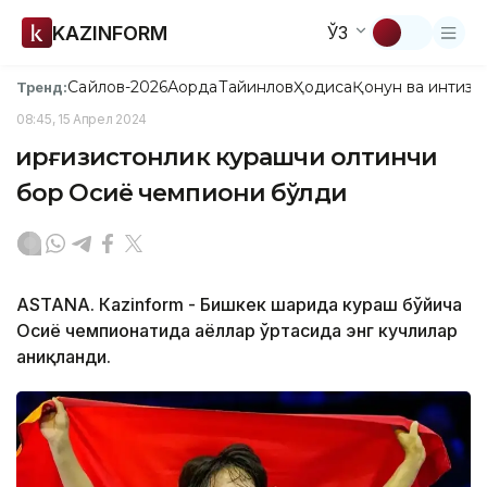
KAZINFORM
ЎЗ
Сайлов-2026
Ақорда
Тайинлов
Ҳодиса
Қонун ва интизо
Тренд:
08:45, 15 Апрел 2024
Қирғизистонлик курашчи олтинчи
бор Осиё чемпиони бўлди
ASTANА. Кazinform - Бишкек шаҳрида кураш бўйича
Осиё чемпионатида аёллар ўртасида энг кучлилар
аниқланди.