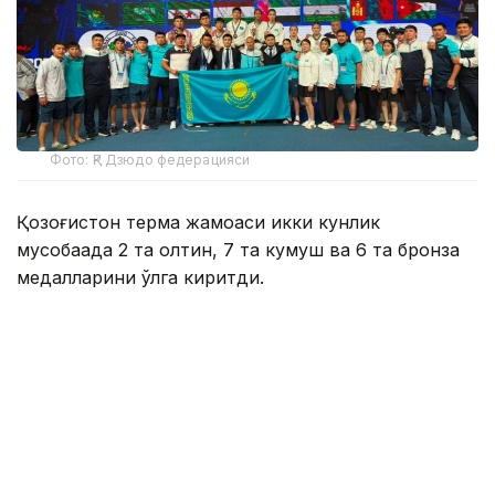
Фото: ҚР Дзюдо федерацияси
Қозоғистон терма жамоаси икки кунлик
мусобақада 2 та олтин, 7 та кумуш ва 6 та бронза
медалларини қўлга киритди.
Дзюдо федерацияси маълумотларига кўра,
Қозоғистон терма жамоаси шу тариқа умумий
жамоавий медаллар жадвалида иккинчи ўринни
эгаллади.
Ернат Кенесбек (-55 кг) – олтин
Сара Ғабитова (-70 кг) – олтин