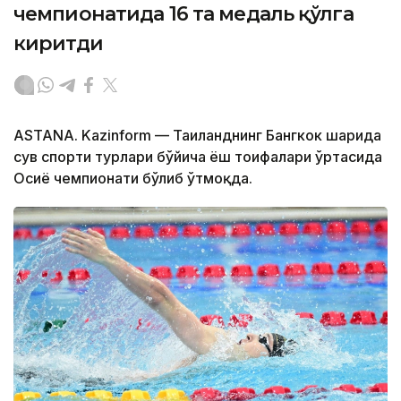
чемпионатида 16 та медаль қўлга
киритди
ASTANA. Kazinform — Таиланднинг Бангкок шаҳрида
сув спорти турлари бўйича ёш тоифалари ўртасида
Осиё чемпионати бўлиб ўтмоқда.