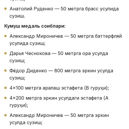
Анатолий Руденко — 50 метрга брасс усулида
сузиш.
Кумуш медаль соҳиблари:
Александр Мироничев — 50 метрга баттерфляй
усулида сузиш;
Дарья Чеснокова — 50 метрга орқа усулда
сузиш;
Фёдор Диденко — 800 метрга эркин усулда
сузиш;
4×100 метрга аралаш эстафета (B гуруҳи);
4×200 метрга эркин усулдаги эстафета (А
гуруҳи);
Александр Мироничев — 50 метрга эркин
усулда сузиш;