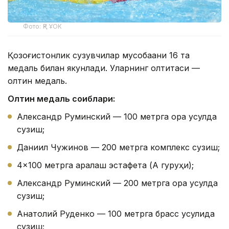
Фото: ҚР ҰОК
Қозоғистонлик сузувчилар мусобақани 16 та
медаль билан якунлади. Уларнинг олтитаси —
олтин медаль.
Олтин медаль соҳиблари:
Александр Руминский — 100 метрга орқа усулда
сузиш;
Даниил Чужинов — 200 метрга комплекс сузиш;
4×100 метрга аралаш эстафета (А гуруҳи);
Александр Руминский — 200 метрга орқа усулда
сузиш;
Анатолий Руденко — 100 метрга брасс усулида
сузиш;