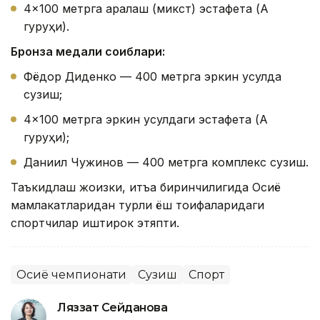
4×100 метрга аралаш (микст) эстафета (А
гуруҳи).
Бронза медали соҳиблари:
Фёдор Диденко — 400 метрга эркин усулда
сузиш;
4×100 метрга эркин усулдаги эстафета (А
гуруҳи);
Даниил Чужинов — 400 метрга комплекс сузиш.
Таъкидлаш жоизки, қитъа биринчилигида Осиё
мамлакатларидан турли ёш тоифаларидаги
спортчилар иштирок этяпти.
Осиё чемпионати
Сузиш
Спорт
Ляззат Сейданова