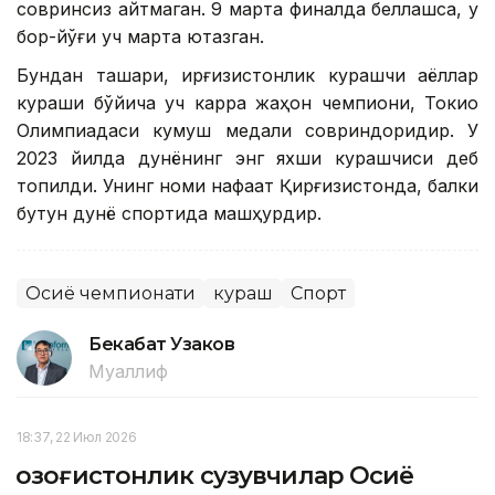
совринсиз қайтмаган. 9 марта финалда беллашса, у
бор-йўғи уч марта ютқазган.
Бундан ташқари, қирғизистонлик курашчи аёллар
кураши бўйича уч карра жаҳон чемпиони, Токио
Олимпиадаси кумуш медали совриндоридир. У
2023 йилда дунёнинг энг яхши курашчиси деб
топилди. Унинг номи нафақат Қирғизистонда, балки
бутун дунё спортида машҳурдир.
Осиё чемпионати
кураш
Спорт
Бекабат Узаков
Муаллиф
18:37, 22 Июл 2026
Қозоғистонлик сузувчилар Осиё