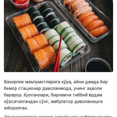
Вазирлик маълумотларига кўра, айни дамда бир
бемор стационар даволанмоқда, унинг аҳволи
барқарор. Қолганлари, бирламчи тиббий ёрдам
кўрсатилгандан сўнг, амбулатор даволанишга
юборилган.
Эпидемиологик тергов жараёнида жабрланганлар