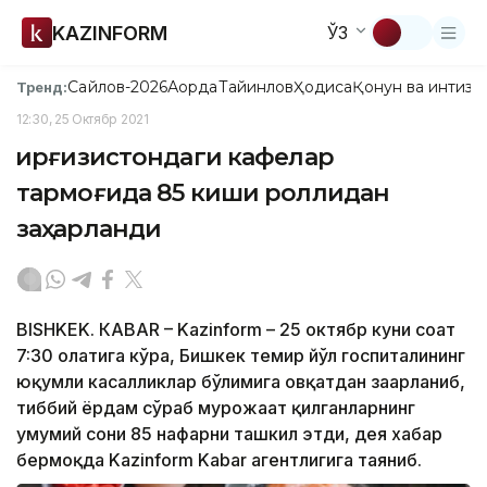
KAZINFORM
ЎЗ
Сайлов-2026
Ақорда
Тайинлов
Ҳодиса
Қонун ва интизо
Тренд:
12:30, 25 Октябр 2021
Қирғизистондаги кафелар
тармоғида 85 киши роллидан
заҳарланди
BISHKEK. КABAR – Kazinform – 25 октябр куни соат
7:30 ҳолатига кўра, Бишкек темир йўл госпиталининг
юқумли касалликлар бўлимига овқатдан заҳарланиб,
тиббий ёрдам сўраб мурожаат қилганларнинг
умумий сони 85 нафарни ташкил этди, дея хабар
бермоқда Kazinform Kabar агентлигига таяниб.