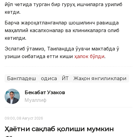
йўл четида турган бир гуруҳ ишчиларга урилиб
кетди.
Барча жароҳатланганлар шошилинч равишда
маҳаллий касалхоналар ва клиникаларга олиб
кетилди.
Эслатиб ўтамиз, Таиландда ўқувчи мактабда ўқ
узиши оқибатида етти киши
ҳалок бўлди
.
Бангладеш
Ҳодиса
ЙТҲ
Жаҳон янгиликлари
Бекабат Узаков
Муаллиф
09:00, 08 Август 2026
Ҳаётни сақлаб қолиши мумкин