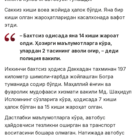
Саккиз киши воқеа жойида ҳалок бўлди. Яна бир
киши олган жароҳатларидан касалхонада вафот
этди.
– Бахтсиз ҳодисада яна 14 киши жароҳат
олди. Ҳозирги маълумотларга кўра,
улардан 2 тасининг аҳволи оғир, – деди
полиция вакили.
Иккинчи бахтсиз ҳодиса Даккадан тахминан 197
километр шимоли-ғарбда жойлашган Богра
туманида содир бўлди. Маҳаллий ёнғин ва
фуқаролик мудофааси хизмати вакили Мд. Шаҳидул
Исломнинг сўзларига кўра, ҳодисада 7 киши
ҳалок бўлган ва 15 киши жароҳат олган.
Дастлабки маълумотларга кўра, автобус
ҳайдовчиси тезликни оширган ва транспорт
воситасини бошқара олмаган. Натижада автобус