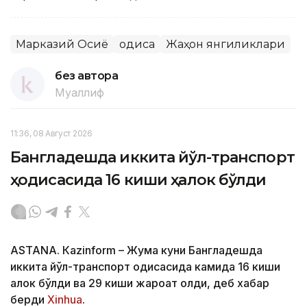
Марказий Осиё
Ҳодиса
Жаҳон янгиликлари
без автора
Муаллиф
11:36, 08 Август 2026
Бангладешда иккита йўл-транспорт
ҳодисасида 16 киши ҳалок бўлди
ASTANА. Кazinform – Жума куни Бангладешда
иккита йўл-транспорт ҳодисасида камида 16 киши
ҳалок бўлди ва 29 киши жароҳат олди, деб хабар
берди
Xinhua
.