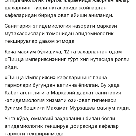
шаҳарнинг турли нуқталарида жойлашган
кафеларидан бирида овқат ейиши аниқланди.
Санитария-эпидемиология назорати маркази
мутахассислари томонидан эпидемиологик
текширувлар давом этмоқда.
Кеча маълум бўлишича, 12 та заҳарланган одам
«Пицца империяси»нинг тўрт хил нуқтасида ролли
ейди.
«Пицца Империяси» кафеларининг барча
тармоқлари бугундан вақтинча ёпилган. Бу ҳақда
Kabar агентлигига Марказий давлат санитария
-эпидемиология хизмати озиқ-овқат гигиенаси
бўлими бошлиғи Махамат Мурзашев маълум қилди.
Унга кўра, оммавий заҳарланиш билан боғлиқ
эпидемиологик текширув доирасида кафелар
тармоғи текширилмоқда.