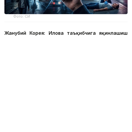
Фото: СИ
Жанубий Корея: Илова таъқибчига яқинлашиш
ҳақида огоҳлантиради
2026 йил 24 июнда Жанубий Корея шахсий
хавфсизлик учун энг сўнгги рақамли воситалардан
бирини ишга туширди.
Ҳукумат иловаси таъқиб қилувчи қурбонларга
электрон билагузук тақишлари шарт бўлган таъқиб
қилувчиларининг жойлашуви ва йўналишини реал
вақт режимида кўриш имконини беради.
Агар таъқибчи маълум масофага яқинлашса,
фойдаланувчи смартфон харитасида уларнинг
жойлашуви ва йўналишини кўриши мумкин.