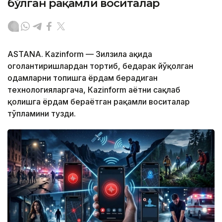
бўлган рақамли воситалар
ASTANA. Kazinform — Зилзила ҳақида
огоҳлантиришлардан тортиб, бедарак йўқолган
одамларни топишга ёрдам берадиган
технологияларгача, Кazinform ҳаётни сақлаб
қолишга ёрдам бераётган рақамли воситалар
тўпламини тузди.