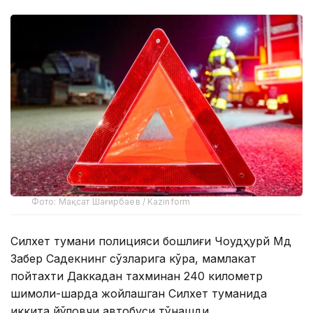
Фото: Мақсат Шағирбаев / Kazinform
Силхет тумани полицияси бошлиғи Чоудҳурй Мд
Забер Садекнинг сўзларига кўра, мамлакат
пойтахти Даккадан тахминан 240 километр
шимоли-шарқда жойлашган Силхет туманида
иккита йўловчи автобуси тўқнашди.