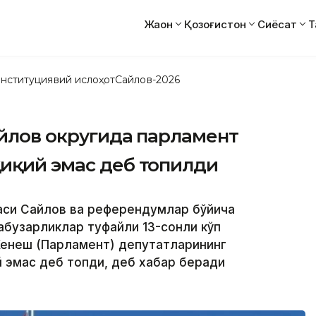
Жаҳон
Қозоғистон
Сиёсат
Т
нституциявий ислоҳот
Сайлов-2026
айлов округида парламент
қиқий эмас деб топилди
каси Сайлов ва референдумлар бўйича
абузарликлар туфайли 13-сонли кўп
Кенеш (Парламент) депутатларининг
 эмас деб топди, деб хабар беради