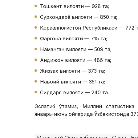
Тошкент вилояти — 928 та;
Сурхондарё вилояти — 850 та;
Қорақалпоғистон Республикаси — 772 т
Фарғона вилояти — 715 та;
Наманган вилояти — 509 та;
Андижон вилояти — 486 та;
Жиззах вилояти — 373 та;
Навоий вилояти — 351 та;
Сирдарё вилояти — 240 та.
Эслатиб ўтамиз, Миллий статистика 
январь-июнь ойларида Ўзбекистонда 373
Марказий Осиё хабарлари
Оила
Ни