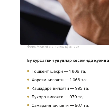
Фото: Миллий статистика қўмитаси
Бу кўрсаткич ҳудудлар кесимида қуйида
Тошкент шаҳри — 1 809 та;
Хоразм вилояти — 1 066 та;
Қашқадарё вилояти — 995 та;
Бухоро вилояти — 979 та;
Самарқанд вилояти — 967 та;