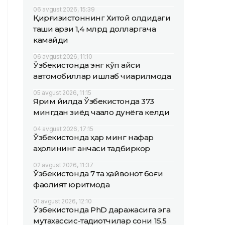
06 avgust 2026, 15:39
Қирғизистоннинг Хитой олдидаги
ташқи қарзи 1,4 млрд долларгача
камайди
06 avgust 2026, 11:10
Ўзбекистонда энг кўп қайси
автомобиллар ишлаб чиқарилмоқда
05 avgust 2026, 11:15
Ярим йилда Ўзбекистонда 373
мингдан зиёд чақалоқ дунёга келди
04 avgust 2026, 17:15
Ўзбекистонда ҳар минг нафар
аҳолининг қанчаси тадбиркор
02 avgust 2026, 11:37
Ўзбекистонда 7 та ҳайвонот боғи
фаолият юритмоқда
01 avgust 2026, 12:10
Ўзбекистонда PhD даражасига эга
мутахассис-тадқиқотчилар сони 15,5