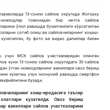
армоқларда 13-сонли сайлов округида Жогорку
а номзодлар томонидан бир нечта сайлов
уқларини қўпол равишда бузилганлиги кўрсатилган
возларни сотиб олиш ва сайловчиларнинг хоҳиш-
 кузатилган, бу фото ва видео далиллар билан
ш учун МСК сайлов участкаларидан олинган
лов куни 13-сонли сайлов округидаги 35-сайлов
тдан ўтган номзодларнинг вакиллари овоз бериш
рини кузатиш учун ноқонуний равишда смартфон
махфийлигини бузади.
ловчиларнинг хоҳиш-иродасига таъсир
ҳолатлари кузатилди. Овоз бериш
лар вакиллари сайлов участкаларини