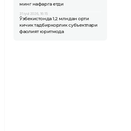
минг нафарга етди
31 iyul 2026, 16:15
Ўзбекистонда 1,2 млндан ортиқ
кичик тадбиркорлик субъектлари
фаолият юритмоқда