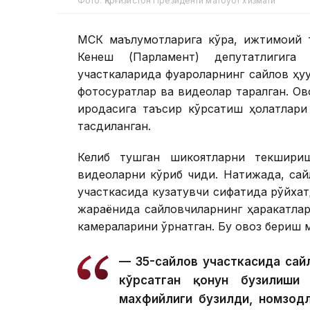
Фото: Қирғизистон Президенти матбуот хизмати
МСК маълумотларига кўра, ижтимоий т
Кенеш (Парламент) депутатлигиг
участкаларида фуқароларнинг сайлов ҳуқ
фотосуратлар ва видеолар тарқалган. О
иродасига таъсир кўрсатиш ҳолатлари
тасдиқланган.
Келиб тушган шикоятларни текшири
видеоларни кўриб чиқди. Натижада, сай
участкасида кузатувчи сифатида рўйха
жараёнида сайловчиларнинг ҳаракатла
камераларини ўрнатган. Бу овоз бериш 
— 35-сайлов участкасида сай
кўрсатган қонун бузилиши 
махфийлиги бузилди, номзод