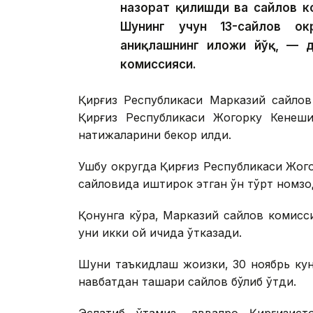
назорат қилишди ва сайлов к
Шунинг учун 13-сайлов ок
аниқлашнинг иложи йўқ, — 
комиссияси.
Қирғиз Республикаси Марказий сайлов
Қирғиз Республикаси Жогорку Кенеши
натижаларини бекор қилди.
Ушбу округда Қирғиз Республикаси Жог
сайловида иштирок этган ўн тўрт номзо
Қонунга кўра, Марказий сайлов комисси
уни икки ой ичида ўтказади.
Шуни таъкидлаш жоизки, 30 ноябрь ку
навбатдан ташқари сайлов бўлиб ўтди.