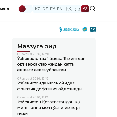
KZ
QZ
РУ
EN
中文
ق ز
ЎЗ
аҳлил
Мавзуга оид
08 avgust 2026, 12:20
Ўзбекистонда 1 йилда 11 мингдан
ортиқ эркаклар ўзидан катта
ёшдаги аёлга уйланган
07 avgust 2026, 15:15
Ўзбекистонда июль ойида 0,1
фоизлик дефляция қайд этилди
07 avgust 2026, 11:10
Ўзбекистон Қозоғистондан 10,6
минг тонна мол гўшти импорт
қилди