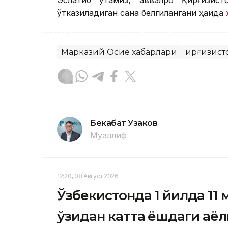
Эслатиб ўтамиз, аввалроқ Қирғизис
ўтказиладиган сана белгилангани ҳақида
Марказий Осиё хабарлари
Қирғизист
Бекабат Узаков
Муаллиф
12:20, 08 Август 2026
Ўзбекистонда 1 йилда 11
ўзидан катта ёшдаги аёл