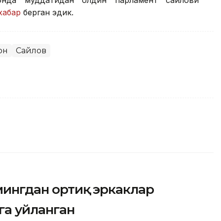
тонда муддатидан олдин парламент сайлови
хабар
берган эдик.
он
Сайлов
 мингдан ортиқ эркаклар
га уйланган