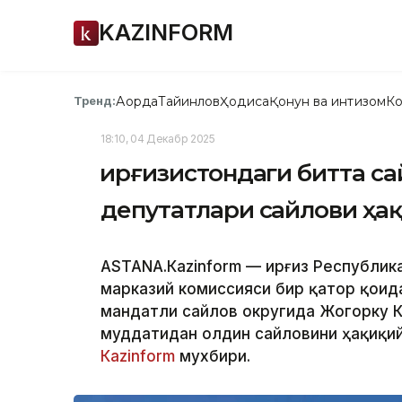
KAZINFORM
Ақорда
Тайинлов
Ҳодиса
Қонун ва интизом
Ко
Тренд:
18:10, 04 Декабр 2025
Қирғизистондаги битта с
депутатлари сайлови ҳа
ASTANА.Кazinform — Қирғиз Республи
марказий комиссияси бир қатор қоид
мандатли сайлов округида Жогорку 
муддатидан олдин сайловини ҳақиқий
Кazinform
мухбири.