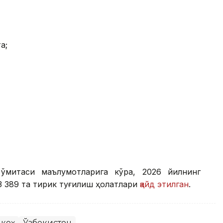
а;
қўмитаси маълумотларига кўра, 2026 йилнинг
 389 та тирик туғилиш ҳолатлари
қайд этилган
.
коҳ
Ўзбекистон