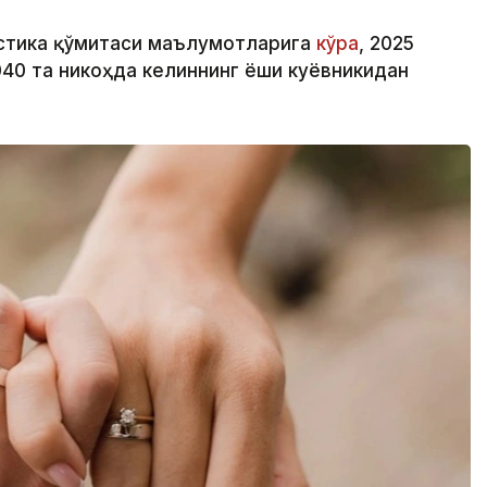
истика қўмитаси маълумотларига
кўра
, 2025
040 та никоҳда келиннинг ёши куёвникидан