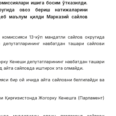
омиссиялари ишига босим ўтказилди.
ругида овоз бериш натижаларини
деб маълум қилди Марказий сайлов
 комиссияси 13-кўп мандатли сайлов округида
 депутатларининг навбатдан ташқари сайлови
орку Кенеши депутатларининг навбатдан ташқари
д қайта сайловда иштирок эта олмайди.
яси бир ой ичида қайта сайловни белгилайди ва
ни Қирғизистонда Жогорку Кенешга (Парламент)