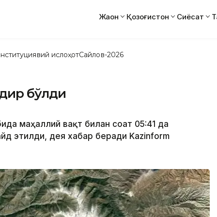
Жаҳон
Қозоғистон
Сиёсат
Т
нституциявий ислоҳот
Сайлов-2026
одир бўлди
убида маҳаллий вақт билан соат 05:41 да
йд этилди, дея хабар беради Kazinform