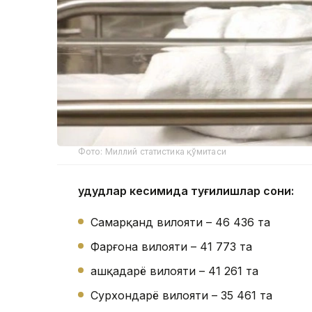
Фото: Миллий статистика қўмитаси
Ҳудудлар кесимида туғилишлар сони:
Самарқанд вилояти – 46 436 та
Фарғона вилояти – 41 773 та
Қашқадарё вилояти – 41 261 та
Сурхондарё вилояти – 35 461 та