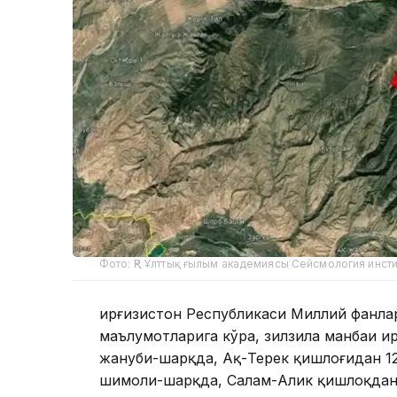
Фото: ҚР Ұлттық ғылым академиясы Сейсмология инст
Қирғизистон Республикаси Миллий фанла
маълумотларига кўра, зилзила манбаи Қи
жануби-шарқда, Ақ-Терек қишлоғидан 1
шимоли-шарқда, Салам-Алик қишлоқдан 