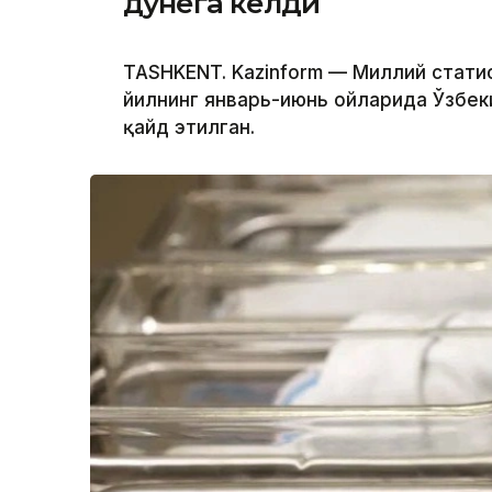
дунёга келди
TASHKENT. Kazinform — Миллий стат
йилнинг январь-июнь ойларида Ўзбек
қайд этилган.