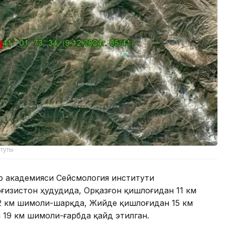
итуты
р академияси Сейсмология институти
рғизистон ҳудудида, Орқазғон қишлоғидан 11 км
2 км шимоли-шарқда, Жийде қишлоғидан 15 км
19 км шимоли-ғарбда қайд этилган.