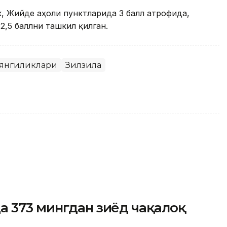
ек, Жийде аҳоли пунктларида 3 балл атрофида,
2,5 баллни ташкил қилган.
 янгиликлари
Зилзила
а 373 мингдан зиёд чақалоқ