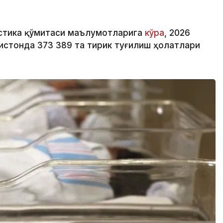
истика қўмитаси маълумотларига
кўра
, 2026
истонда 373 389 та тирик туғилиш ҳолатлари