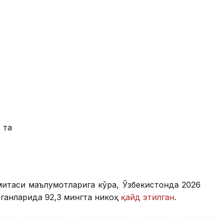
 та
митаси маълумотларига кўра, Ўзбекистонда 2026
ганларида 92,3 мингта никоҳ
қайд этилган
.