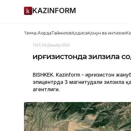
KAZINFORM
Ақорда
Тайинлов
Ҳодиса
Қонун ва интизом
Ко
Тренд:
11:27, 09 Декабр 2024
Қирғизистонда зилзила с
BISHKEK. Kazinform - Қирғизистон жан
эпицентрда 3 магнитудали зилзила қа
агентлиги.