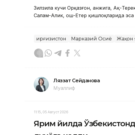
Зилзила кучи Орқазғон, Қанжига, Ақ-Тер
Салам-Алик, Қош-Етер қишлоқларида эса 
Қирғизистон
Марказий Осиё
Жаҳон
Ляззат Сейданова
Муаллиф
11:15, 05 Август 2026
Ярим йилда Ўзбекистонд