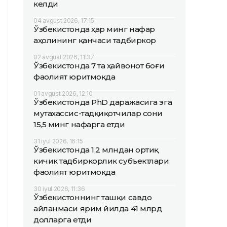
келди
04 avgust 2026, 17:15
Ўзбекистонда ҳар минг нафар
аҳолининг қанчаси тадбиркор
02 avgust 2026, 11:37
Ўзбекистонда 7 та ҳайвонот боғи
фаолият юритмоқда
01 avgust 2026, 12:10
Ўзбекистонда PhD даражасига эга
мутахассис-тадқиқотчилар сони
15,5 минг нафарга етди
31 iyul 2026, 16:15
Ўзбекистонда 1,2 млндан ортиқ
кичик тадбиркорлик субъектлари
фаолият юритмоқда
30 iyul 2026, 11:36
Ўзбекистоннинг ташқи савдо
айланмаси ярим йилда 41 млрд
долларга етди