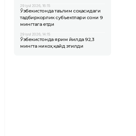
29 iyul 2026, 16:15
Ўзбекистонда таълим соҳасидаги
тадбиркорлик субъектлари сони 9
мингтага етди
29 iyul 2026, 14:15
Ўзбекистонда ярим йилда 92,3
мингта никоҳ қайд этилди