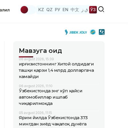
KZ
QZ
РУ
EN
中文
ق ز
ЎЗ
аҳлил
Мавзуга оид
06 avgust 2026, 15:39
Қирғизистоннинг Хитой олдидаги
ташқи қарзи 1,4 млрд долларгача
камайди
06 avgust 2026, 11:10
Ўзбекистонда энг кўп қайси
автомобиллар ишлаб
чиқарилмоқда
05 avgust 2026, 11:15
Ярим йилда Ўзбекистонда 373
мингдан зиёд чақалоқ дунёга