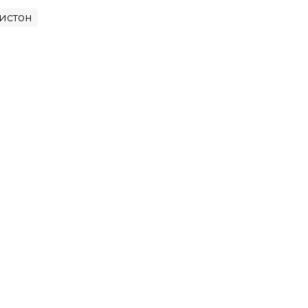
истон
Марказий Осиё мамлакатлари
корлик режасини ишлаб