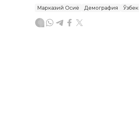
Марказий Осиё
Демография
Ўзбек
Бекабат Узаков
Муаллиф
15:00, 31 Июл 2026
Қозоғистон Президенти 
учун узоқ муддатли ҳам
чиқишни таклиф қилди