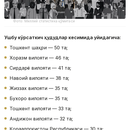
Фото: Миллий статистика қўмитаси
Ушбу кўрсаткич ҳудудлар кесимида қуйидагича:
Тошкент шаҳри — 50 та;
Хоразм вилояти — 46 та;
Сирдарё вилояти — 41 та;
Навоий вилояти — 38 та;
Жиззах вилояти — 35 та;
Бухоро вилояти — 35 та;
Тошкент вилояти — 33 та;
Андижон вилояти — 32 та;
Қорақалпоғистон Республикаси — 30 та;