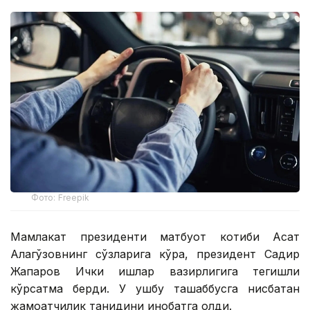
Фото: Freepik
Мамлакат президенти матбуот котиби Асқат
Алагўзовнинг сўзларига кўра, президент Садир
Жапаров Ички ишлар вазирлигига тегишли
кўрсатма берди. У ушбу ташаббусга нисбатан
жамоатчилик танқидини инобатга олди.