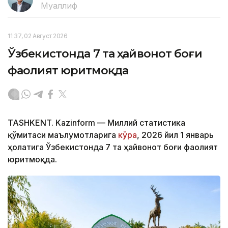
Муаллиф
11:37, 02 Август 2026
Ўзбекистонда 7 та ҳайвонот боғи
фаолият юритмоқда
TASHKENT. Kazinform — Миллий статистика
қўмитаси маълумотларига
кўра
, 2026 йил 1 январь
ҳолатига Ўзбекистонда 7 та ҳайвонот боғи фаолият
юритмоқда.