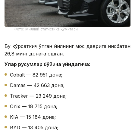
Фото: Миллий статистика қўмитаси
Бу кўрсаткич ўтган йилнинг мос даврига нисбатан
26,8 минг донага ошган.
Улар русумлар бўйича қуйидагича:
Cobalt — 82 951 дона;
Damas — 42 663 дона;
Tracker — 23 249 дона;
Onix — 18 715 дона;
KIA — 15 184 дона;
BYD — 13 405 дона;