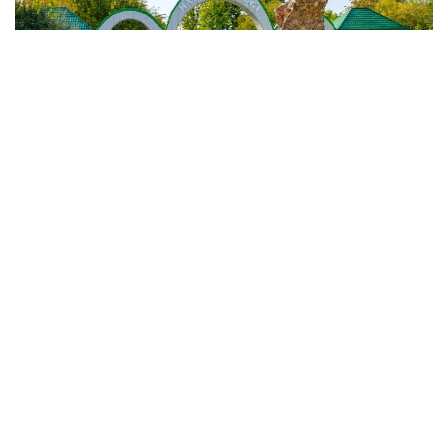
Фото: Миллий статистика қўмитаси
Улар Қорақалпоғистон Республикаси, Андижон,
Қашқадарё, Наманган, Сурхондарё, Фарғона
вилоятлари ва Тошкент шаҳрида жойлашган.
Ҳайвонот боғларидаги ҳайвон турлари сони 744
тани ташкил этиб, 2024 йилга нисбатан 107 тага
ёки 12,6 фоизга камайган.
2025 йилда ҳайвонот боғларига ташрифлар сони
қарийб 1,5 млнтани ташкил этиб, 2024 йилга
нисбатан 233,4 мингтага ёки 18,9 фоизга ошган.