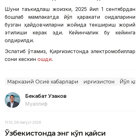
Шуни таъкидлаш жоизки, 2025 йил 1 сентябрдан
бошлаб мамлакатда йўл ҳаракати қоидаларини
бузган ҳайдовчиларни жойида текшириш жорий
этилиши керак эди. Кейинчалик бу кейинга
қолдирилди.
Эслатиб ўтамиз, Қирғизистонда электромобиллар
сони кескин
ошди
.
Марказий Осиё хабарлари
Қирғизистон
Йўл ҳа
Бекабат Узаков
Муаллиф
11:10, 06 Август 2026
Ўзбекистонда энг кўп қайси