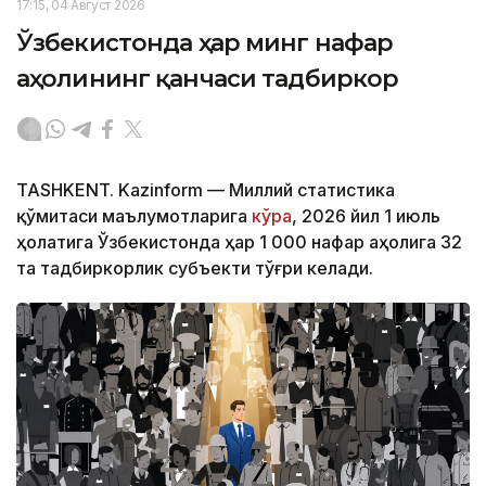
17:15, 04 Август 2026
Ўзбекистонда ҳар минг нафар
аҳолининг қанчаси тадбиркор
TASHKENT. Kazinform — Миллий статистика
қўмитаси маълумотларига
кўра
, 2026 йил 1 июль
ҳолатига Ўзбекистонда ҳар 1 000 нафар аҳолига 32
та тадбиркорлик субъекти тўғри келади.