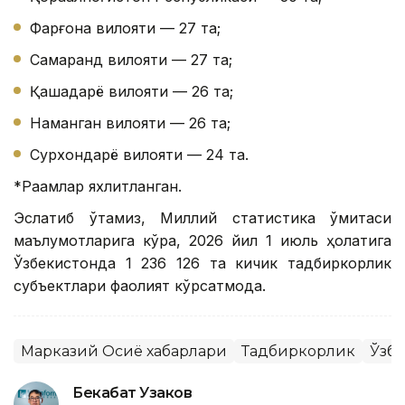
Фарғона вилояти — 27 та;
Самарқанд вилояти — 27 та;
Қашқадарё вилояти — 26 та;
Наманган вилояти — 26 та;
Сурхондарё вилояти — 24 та.
*Рақамлар яхлитланган.
Эслатиб ўтамиз, Миллий статистика қўмитаси
маълумотларига кўра, 2026 йил 1 июль ҳолатига
Ўзбекистонда 1 236 126 та кичик тадбиркорлик
субъектлари фаолият кўрсатмоқда.
Марказий Осиё хабарлари
Тадбиркорлик
Ўзб
Бекабат Узаков