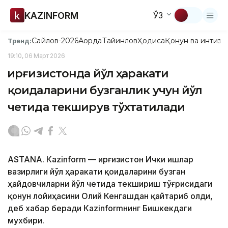
KAZINFORM
ЎЗ
Сайлов-2026
Ақорда
Тайинлов
Ҳодиса
Қонун ва интизо
Тренд:
19:10, 06 Март 2026
Қирғизистонда йўл ҳаракати
қоидаларини бузганлик учун йўл
четида текширув тўхтатилади
ASTANА. Кazinform — Қирғизистон Ички ишлар
вазирлиги йўл ҳаракати қоидаларини бузган
ҳайдовчиларни йўл четида текшириш тўғрисидаги
қонун лойиҳасини Олий Кенгашдан қайтариб олди,
деб хабар беради Кazinformнинг Бишкекдаги
мухбири.