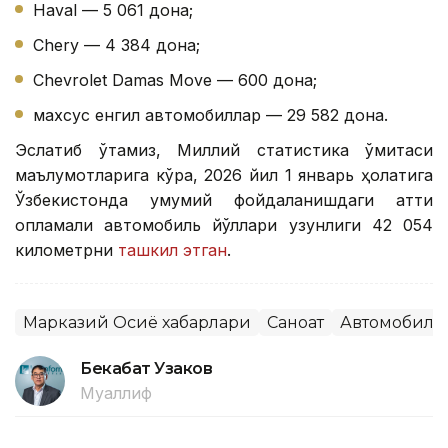
Haval — 5 061 дона;
Chery — 4 384 дона;
Chevrolet Damas Move — 600 дона;
махсус енгил автомобиллар — 29 582 дона.
Эслатиб ўтамиз, Миллий статистика қўмитаси
маълумотларига кўра, 2026 йил 1 январь ҳолатига
Ўзбекистонда умумий фойдаланишдаги қаттиқ
қопламали автомобиль йўллари узунлиги 42 054
километрни
ташкил этган
.
Марказий Осиё хабарлари
Саноат
Автомобилс
Бекабат Узаков
Муаллиф