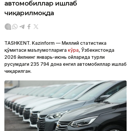
автомобиллар ишлаб
чиқарилмоқда
TASHKENT. Kazinform — Миллий статистика
қўмитаси маълумотларига
кўра
, Ўзбекистонда
2026 йилнинг январь-июнь ойларида турли
русумдаги 235 794 дона енгил автомобиллар ишлаб
чиқарилган.