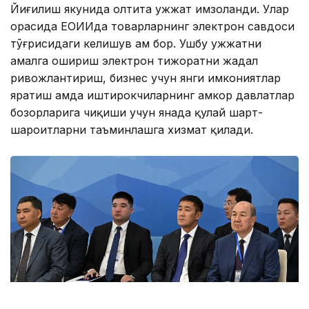
Йиғилиш якунида олтита ҳужжат имзоланди. Улар
орасида ЕОИИда товарларнинг электрон савдоси
тўғрисидаги келишув ҳам бор. Ушбу ҳужжатни
амалга ошириш электрон тижоратни жадал
ривожлантириш, бизнес учун янги имкониятлар
яратиш ҳамда иштирокчиларнинг ҳамкор давлатлар
бозорларига чиқиши учун янада қулай шарт-
шароитларни таъминлашга хизмат қилади.