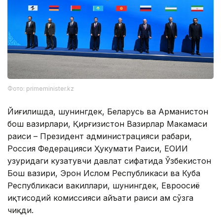
Фото: primeminister.kz
Йиғилишда, шунингдек, Беларусь ва Арманистон
бош вазирлари, Қирғизистон Вазирлар Маҳкамаси
раиси – Президент администрацияси раҳбари,
Россия Федерацияси Ҳукумати Раиси, ЕОИИ
ҳузуридаги кузатувчи давлат сифатида Ўзбекистон
Бош вазири, Эрон Ислом Республикаси ва Куба
Республикаси вакиллари, шунингдек, Евроосиё
иқтисодий комиссияси ҳайъати раиси ҳам сўзга
чиқди.