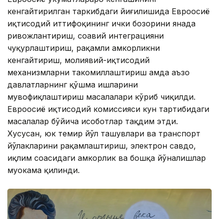
кенгайтирилган таркибдаги йиғилишида Евроосиё
иқтисодий иттифоқининг ички бозорини янада
ривожлантириш, соҳавий интеграцияни
чуқурлаштириш, рақамли ҳамкорликни
кенгайтириш, молиявий-иқтисодий
механизмларни такомиллаштириш ҳамда аъзо
давлатларнинг қўшма ишларини
мувофиқлаштириш масалалари кўриб чиқилди.
Евроосиё иқтисодий комиссияси кун тартибидаги
масалалар бўйича ҳисоботлар тақдим этди.
Хусусан, юк темир йўл ташувлари ва транспорт
йўлакларини рақамлаштириш, электрон савдо,
иқлим соҳасидаги ҳамкорлик ва бошқа йўналишлар
муҳокама қилинди.