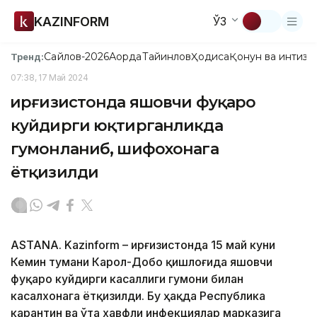
KAZINFORM
ЎЗ
Сайлов-2026
Ақорда
Тайинлов
Ҳодиса
Қонун ва интизо
Тренд:
07:38, 17 Май 2024
Қирғизистонда яшовчи фуқаро
куйдирги юқтирганликда
гумонланиб, шифохонага
ётқизилди
ASTANA. Kazinform – Қирғизистонда 15 май куни
Кемин тумани Карол-Добо қишлоғида яшовчи
фуқаро куйдирги касаллиги гумони билан
касалхонага ётқизилди. Бу ҳақда Республика
карантин ва ўта хавфли инфекциялар марказига