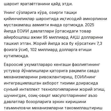
шароит яратаётганини қайд этди.
Унинг сўзларига кўра, ҳозирги ташқи
қийинчиликлар шароитида иқтисодий ҳамкорликни
мустаҳкамлаш аҳамияти янада ортмоқда. 2025
йилда ЕОИИ давлатлари ўртасидаги товар
айирбошлаш ҳажми 95 миллиард АҚШ долларини
ташкил этган. Жорий йилда эса бу кўрсаткич 7,3
фоизга ўсиб, 102 миллиард долларга етиши
кутилмоқда.
Евроосиё ҳукуматлараро кенгаши фаолиятининг
устувор йўналишлари қаторига рақамли савдо
механизмларини ривожлантириш, ЕОИИнинг
интеграциялашган ахборот тизими доирасида
сунъий интеллект технологияларини жорий этиш,
шунингдек, озиқ-овқат маҳсулотларининг аъзо
давлатлар бозорларига эркин киришини
таъминловчи механизмларни такомиллаштириш