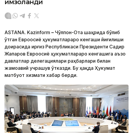
имзоланди
ASTANA. Kazinform
–
Чўлпон-Ота шаҳрида бўлиб
ўтган Евроосиё ҳукуматлараро кенгаши йиғилиши
доирасида Қирғиз Республикаси Президенти Садир
Жапаров Евроосиё ҳукуматлараро кенгашига аъзо
давлатлар делегациялари раҳбарлари билан
жамоавий учрашув ўтказди. Бу ҳақда Ҳукумат
матбуот хизмати хабар берди.