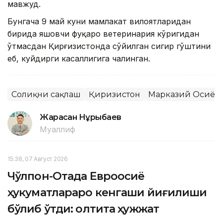
мавжуд.
Бунгача 9 май куни мамлакат вилоятларидан
бирида яшовчи фуқаро ветеринария кўригидан
ўтмасдан Қирғизистонда сўйилган сигир гўштини
еб, куйдирги касаллигига чалинган.
Соғлиқни сақлаш
Қирғизистон
Марказий Осиё
Жарасқан Нұрыбаев
Муаллиф
15:38, 07 Август 2026
Чўлпон-Отада Евроосиё
ҳукуматлараро кенгаши йиғилиши
бўлиб ўтди: олтита ҳужжат