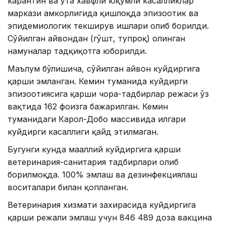
карантин ва ўта хавфли юқумли касалликлар
маркази ҳамкорлигида қишлоқда эпизоотик ва
эпидемиологик текширув ишлари олиб борилди.
Сўйилган ҳайвондан (гўшт, тупроқ) олинган
намуналар тадқиқотга юборилди.
Маълум бўлишича, сўйилган ҳайвон куйдиргига
қарши эмланган. Кемин туманида куйдирги
эпизоотиясига қарши чора-тадбирлар режаси ўз
вақтида 162 фоизга бажарилган. Кемин
туманидаги Карол-Добо массивида илгари
куйдирги касаллиги қайд этилмаган.
Бугунги кунда маҳаллий куйдиргига қарши
ветеринария-санитария тадбирлари олиб
борилмоқда. 100% эмлаш ва дезинфекциялаш
воситалари билан қопланган.
Ветеринария хизмати захирасида куйдиргига
қарши режали эмлаш учун 846 489 доза вакцина