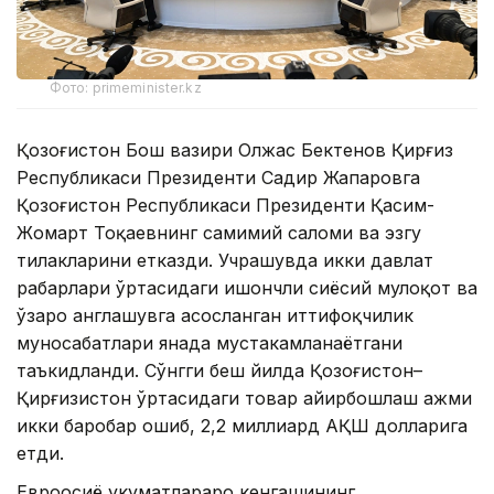
Фото: primeminister.kz
Қозоғистон Бош вазири Олжас Бектенов Қирғиз
Республикаси Президенти Садир Жапаровга
Қозоғистон Республикаси Президенти Қасим-
Жомарт Тоқаевнинг самимий саломи ва эзгу
тилакларини етказди. Учрашувда икки давлат
раҳбарлари ўртасидаги ишончли сиёсий мулоқот ва
ўзаро англашувга асосланган иттифоқчилик
муносабатлари янада мустаҳкамланаётгани
таъкидланди. Сўнгги беш йилда Қозоғистон–
Қирғизистон ўртасидаги товар айирбошлаш ҳажми
икки баробар ошиб, 2,2 миллиард АҚШ долларига
етди.
Евроосиё ҳукуматлараро кенгашининг