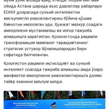
муҳим ўрни алоҳида қайд этилди. Жорий йил май
ойида Астана шаҳрида аъзо давлатлар раҳбарлари
ЕОИИ доирасида сунъий интеллектни
масъулиятли ривожлантириш бўйича қўшма
баёнотни имзолаган эди. Ҳужжат мазкур соҳадаги
ҳамкорликни мустаҳкамлаш ва илғор тажриба
алмашишга қаратилган. Қозоғистонда рақамли
трансформация мамлакат тараққиётининг
стратегик устувор йўналишларидан бири
сифатида белгиланган.
Қозоғистон рақамли иқтисодиёт ва сунъий
интеллект соҳасида тажриба алмашиш ҳамда ўзаро
манфаатли ҳамкорликни ривожлантиришга доимо
тайёр эканини маълум қилди.