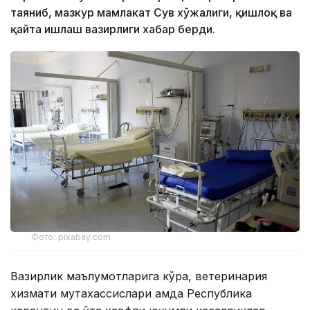
таяниб, мазкур мамлакат Сув хўжалиги, қишлоқ ва
қайта ишлаш вазирлиги хабар берди.
Фото: pixabay.com
Вазирлик маълумотларига кўра, ветеринария
хизмати мутахассислари ҳамда Республика