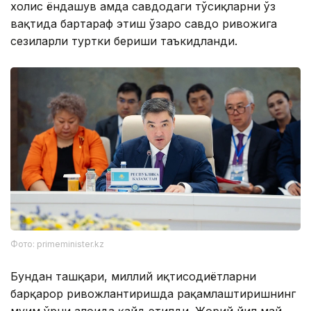
холис ёндашув ҳамда савдодаги тўсиқларни ўз
вақтида бартараф этиш ўзаро савдо ривожига
сезиларли туртки бериши таъкидланди.
Фото: primeminister.kz
Бундан ташқари, миллий иқтисодиётларни
барқарор ривожлантиришда рақамлаштиришнинг