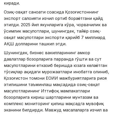
киради.
Озиқ-овқат саноати соҳасида Қозоғистоннинг
экспорт салоҳияти изчил ортиб бораётгани қайд
этилди. 2025 йил якунларига кўра, чорвачилик ва
ўсимлик маҳсулотлари, шунингдек, тайёр озиқ-
овқат маҳсулотлари экспорти қарийб 7 миллиард
АҚШ долларини ташкил этди.
Шунингдек, бизнес вакилларининг ҳамкор
давлатлар бозорларига парранда гўшти ва сут
маҳсулотларини етказиб беришда юзага келаётган
тўсиқлар ҳақидаги мурожаатлари инобатга олиниб,
Қозоғистон томони ЕОИИ мажбуриятларига риоя
этилишини таъминлаш мақсадида озиқ-овқат
маҳсулотларининг Иттифоқ мамлакатлари
бозорларига кириш шартларини мунтазам ва
комплекс мониторинг қилиш мақсадга мувофиқ
эканини билдирди. Мавжуд масалаларга изчил ва