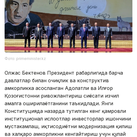
Фото: primeminister.kz
Олжас Бектенов Президент раҳбарлигида барча
давлатлар билан очиқлик ва конструктив
ҳамкорликка асосланган Адолатли ва Илғор
Қозоғистонни ривожлантириш сиёсати изчил
амалга оширилаётганини таъкидлади. Янги
Конституцияда назарда тутилган кенг қамровли
институционал ислоҳотлар инвесторлар ишончини
мустаҳкамлаш, иқтисодиётни модернизация қилиш
ва халқаро ҳамкорликни кенгайтириш учун қулай