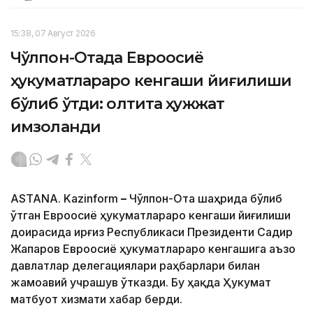
15:38, 07 Август 2026
Чўлпон-Отада Евроосиё
ҳукуматлараро кенгаши йиғилиши
бўлиб ўтди: олтита ҳужжат
имзоланди
ASTANA. Kazinform
–
Чўлпон-Ота шаҳрида бўлиб
ўтган Евроосиё ҳукуматлараро кенгаши йиғилиши
доирасида Қирғиз Республикаси Президенти Садир
Жапаров Евроосиё ҳукуматлараро кенгашига аъзо
давлатлар делегациялари раҳбарлари билан
жамоавий учрашув ўтказди. Бу ҳақда Ҳукумат
матбуот хизмати хабар берди.