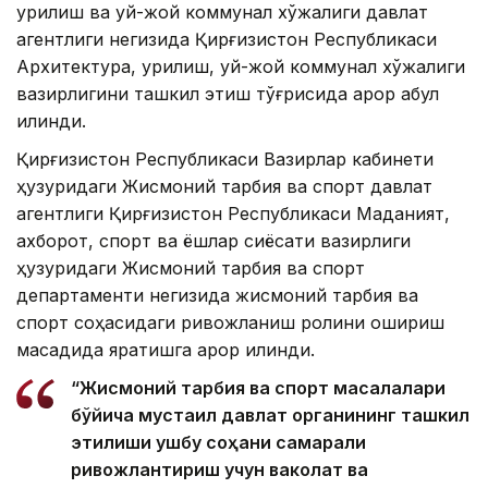
қурилиш ва уй-жой коммунал хўжалиги давлат
агентлиги негизида Қирғизистон Республикаси
Архитектура, қурилиш, уй-жой коммунал хўжалиги
вазирлигини ташкил этиш тўғрисида қарор қабул
қилинди.
Қирғизистон Республикаси Вазирлар кабинети
ҳузуридаги Жисмоний тарбия ва спорт давлат
агентлиги Қирғизистон Республикаси Маданият,
ахборот, спорт ва ёшлар сиёсати вазирлиги
ҳузуридаги Жисмоний тарбия ва спорт
департаменти негизида жисмоний тарбия ва
спорт соҳасидаги ривожланиш ролини ошириш
мақсадида яратишга қарор қилинди.
“Жисмоний тарбия ва спорт масалалари
бўйича мустақил давлат органининг ташкил
этилиши ушбу соҳани самарали
ривожлантириш учун ваколат ва