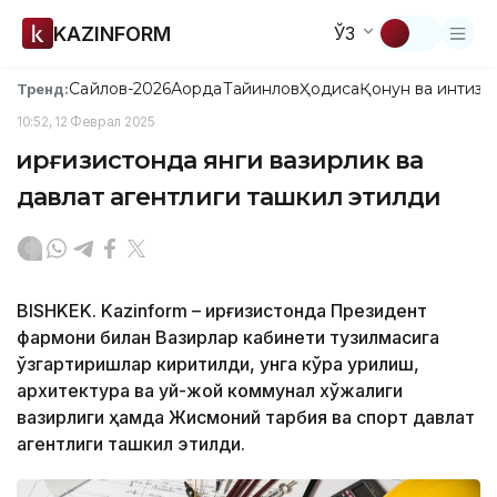
KAZINFORM
ЎЗ
Сайлов-2026
Ақорда
Тайинлов
Ҳодиса
Қонун ва интизо
Тренд:
10:52, 12 Феврал 2025
Қирғизистонда янги вазирлик ва
давлат агентлиги ташкил этилди
BISHKEK. Kazinform – Қирғизистонда Президент
фармони билан Вазирлар кабинети тузилмасига
ўзгартиришлар киритилди, унга кўра Қурилиш,
архитектура ва уй-жой коммунал хўжалиги
вазирлиги ҳамда Жисмоний тарбия ва спорт давлат
агентлиги ташкил этилди.