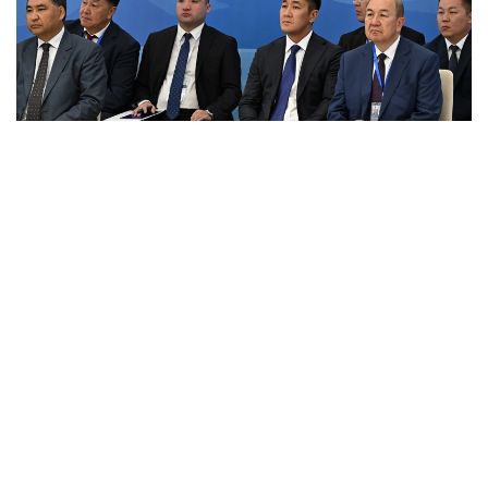
Фото: primeminister.kz
Шунингдек, Иттифоққа аъзо давлатларда илмий
унвонлар тўғрисидаги ҳужжатларни ўзаро тан
олиш ҳақидаги келишув ва ҳамкорликни янада
ривожлантиришга қаратилган бир қатор қарорлар
қабул қилинди.
Евроосиё ҳукуматлараро кенгашининг навбатдаги
йиғилиши 1–2 октябрь кунлари Беларусь пойтахти
Минск шаҳрида бўлиб ўтади.