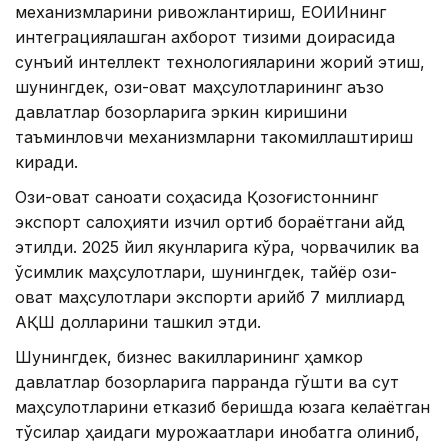
механизмларини ривожлантириш, ЕОИИнинг
интеграциялашган ахборот тизими доирасида
сунъий интеллект технологияларини жорий этиш,
шунингдек, озиқ-овқат маҳсулотларининг аъзо
давлатлар бозорларига эркин киришини
таъминловчи механизмларни такомиллаштириш
киради.
Озиқ-овқат саноати соҳасида Қозоғистоннинг
экспорт салоҳияти изчил ортиб бораётгани қайд
этилди. 2025 йил якунларига кўра, чорвачилик ва
ўсимлик маҳсулотлари, шунингдек, тайёр озиқ-
овқат маҳсулотлари экспорти қарийб 7 миллиард
АҚШ долларини ташкил этди.
Шунингдек, бизнес вакилларининг ҳамкор
давлатлар бозорларига парранда гўшти ва сут
маҳсулотларини етказиб беришда юзага келаётган
тўсиқлар ҳақидаги мурожаатлари инобатга олиниб,