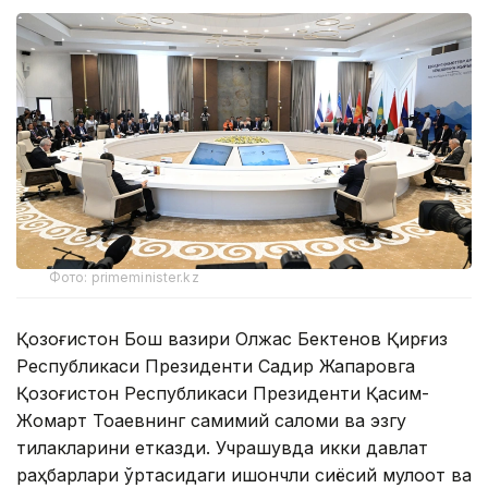
Фото: primeminister.kz
Қозоғистон Бош вазири Олжас Бектенов Қирғиз
Республикаси Президенти Садир Жапаровга
Қозоғистон Республикаси Президенти Қасим-
Жомарт Тоқаевнинг самимий саломи ва эзгу
тилакларини етказди. Учрашувда икки давлат
раҳбарлари ўртасидаги ишончли сиёсий мулоқот ва