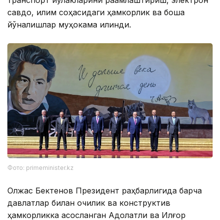
савдо, иқлим соҳасидаги ҳамкорлик ва бошқа
йўналишлар муҳокама қилинди.
Фото: primeminister.kz
Олжас Бектенов Президент раҳбарлигида барча
давлатлар билан очиқлик ва конструктив
ҳамкорликка асосланган Адолатли ва Илғор