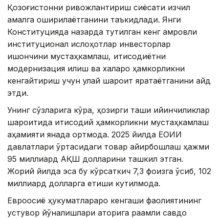
Қозоғистонни ривожлантириш сиёсати изчил
амалга оширилаётганини таъкидлади. Янги
Конституцияда назарда тутилган кенг қамровли
институционал ислоҳотлар инвесторлар
ишончини мустаҳкамлаш, иқтисодиётни
модернизация қилиш ва халқаро ҳамкорликни
кенгайтириш учун қулай шароит яратаётганини қайд
этди.
Унинг сўзларига кўра, ҳозирги ташқи қийинчиликлар
шароитида иқтисодий ҳамкорликни мустаҳкамлаш
аҳамияти янада ортмоқда. 2025 йилда ЕОИИ
давлатлари ўртасидаги товар айирбошлаш ҳажми
95 миллиард АҚШ долларини ташкил этган.
Жорий йилда эса бу кўрсаткич 7,3 фоизга ўсиб, 102
миллиард долларга етиши кутилмоқда.
Евроосиё ҳукуматлараро кенгаши фаолиятининг
устувор йўналишлари қаторига рақамли савдо