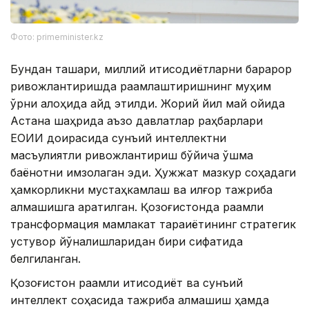
Фото: primeminister.kz
Бундан ташқари, миллий иқтисодиётларни барқарор
ривожлантиришда рақамлаштиришнинг муҳим
ўрни алоҳида қайд этилди. Жорий йил май ойида
Астана шаҳрида аъзо давлатлар раҳбарлари
ЕОИИ доирасида сунъий интеллектни
масъулиятли ривожлантириш бўйича қўшма
баёнотни имзолаган эди. Ҳужжат мазкур соҳадаги
ҳамкорликни мустаҳкамлаш ва илғор тажриба
алмашишга қаратилган. Қозоғистонда рақамли
трансформация мамлакат тараққиётининг стратегик
устувор йўналишларидан бири сифатида
белгиланган.
Қозоғистон рақамли иқтисодиёт ва сунъий
интеллект соҳасида тажриба алмашиш ҳамда