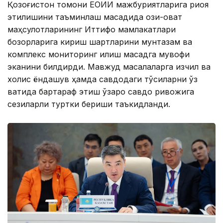
Қозоғистон томони ЕОИИ мажбуриятларига риоя
этилишини таъминлаш мақсадида озиқ-овқат
маҳсулотларининг Иттифоқ мамлакатлари
бозорларига кириш шартларини мунтазам ва
комплекс мониторинг қилиш мақсадга мувофиқ
эканини билдирди. Мавжуд масалаларга изчил ва
холис ёндашув ҳамда савдодаги тўсиқларни ўз
вақтида бартараф этиш ўзаро савдо ривожига
сезиларли туртки бериши таъкидланди.