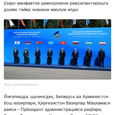
ўзаро манфаатли ҳамкорликни ривожлантиришга
доимо тайёр эканини маълум қилди.
Фото: primeminister.kz
Йиғилишда, шунингдек, Беларусь ва Арманистон
бош вазирлари, Қирғизистон Вазирлар Маҳкамаси
раиси – Президент администрацияси раҳбари,