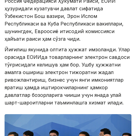
Россия Федерацияси Ҳукумати Раиси, ЕОИИ
ҳузуридаги кузатувчи давлат сифатида
Ўзбекистон Бош вазири, Эрон Ислом
Республикаси ва Куба Республикаси вакиллари,
шунингдек, Евроосиё иқтисодий комиссияси
ҳайъати раиси ҳам сўзга чиқди.
Йиғилиш якунида олтита ҳужжат имзоланди. Улар
орасида ЕОИИда товарларнинг электрон савдоси
тўғрисидаги келишув ҳам бор. Ушбу ҳужжатни
амалга ошириш электрон тижоратни жадал
ривожлантириш, бизнес учун янги имкониятлар
яратиш ҳамда иштирокчиларнинг ҳамкор
давлатлар бозорларига чиқиши учун янада қулай
шарт-шароитларни таъминлашга хизмат қилади.