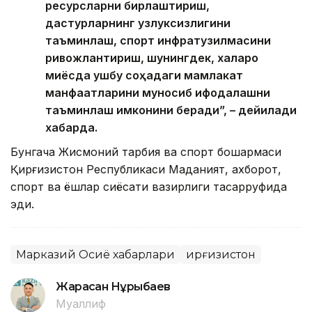
ресурсларни бирлаштириш,
дастурларнинг узлуксизлигини
таъминлаш, спорт инфратузилмасини
ривожлантириш, шунингдек, халқаро
миқёсда ушбу соҳадаги мамлакат
манфаатларини муносиб ифодалашни
таъминлаш имконини беради”, – дейилади
хабарда.
Бунгача Жисмоний тарбия ва спорт бошқармаси
Қирғизистон Республикаси Маданият, ахборот,
спорт ва ёшлар сиёсати вазирлиги тасарруфида
эди.
Марказий Осиё хабарлари
Қирғизистон
Жарасқан Нұрыбаев
Муаллиф