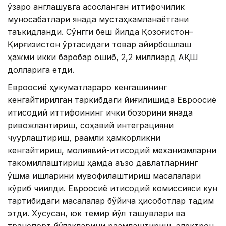
ўзаро англашувга асосланган иттифоқчилик
муносабатлари янада мустаҳкамланаётгани
таъкидланди. Сўнгги беш йилда Қозоғистон–
Қирғизистон ўртасидаги товар айирбошлаш
ҳажми икки баробар ошиб, 2,2 миллиард АҚШ
долларига етди.
Евроосиё ҳукуматлараро кенгашининг
кенгайтирилган таркибдаги йиғилишида Евроосиё
иқтисодий иттифоқининг ички бозорини янада
ривожлантириш, соҳавий интеграцияни
чуқурлаштириш, рақамли ҳамкорликни
кенгайтириш, молиявий-иқтисодий механизмларни
такомиллаштириш ҳамда аъзо давлатларнинг
қўшма ишларини мувофиқлаштириш масалалари
кўриб чиқилди. Евроосиё иқтисодий комиссияси кун
тартибидаги масалалар бўйича ҳисоботлар тақдим
этди. Хусусан, юк темир йўл ташувлари ва
транспорт йўлакларини рақамлаштириш, электрон