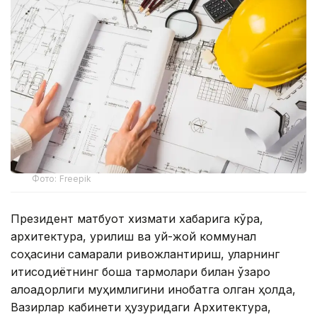
Фото: Freepik
Президент матбуот хизмати хабарига кўра,
архитектура, қурилиш ва уй-жой коммунал
соҳасини самарали ривожлантириш, уларнинг
иқтисодиётнинг бошқа тармоқлари билан ўзаро
алоқадорлиги муҳимлигини инобатга олган ҳолда,
Вазирлар кабинети ҳузуридаги Архитектура,