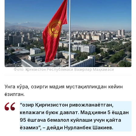
Фото: Қирғизистон Республикаси Вазирлар Маҳкамаси
Унга кўра, ҳозирги мадҳия мустақилликдан кейин
ёзилган.
“Ҳозир Қирғизистон ривожланаётган,
келажаги буюк давлат. Мадҳияни 5 ёшдан
95 ёшгача бемалол куйлаши учун қайта
ёзамиз”, – дейди Нурланбек Шакиев.