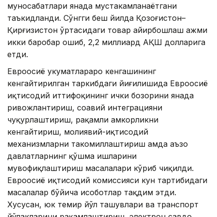
муносабатлари янада мустаҳкамланаётгани
таъкидланди. Сўнгги беш йилда Қозоғистон–
Қирғизистон ўртасидаги товар айирбошлаш ҳажми
икки баробар ошиб, 2,2 миллиард АҚШ долларига
етди.
Евроосиё ҳукуматлараро кенгашининг
кенгайтирилган таркибдаги йиғилишида Евроосиё
иқтисодий иттифоқининг ички бозорини янада
ривожлантириш, соҳавий интеграцияни
чуқурлаштириш, рақамли ҳамкорликни
кенгайтириш, молиявий-иқтисодий
механизмларни такомиллаштириш ҳамда аъзо
давлатларнинг қўшма ишларини
мувофиқлаштириш масалалари кўриб чиқилди.
Евроосиё иқтисодий комиссияси кун тартибидаги
масалалар бўйича ҳисоботлар тақдим этди.
Хусусан, юк темир йўл ташувлари ва транспорт
йўлакларини рақамлаштириш, электрон савдо,