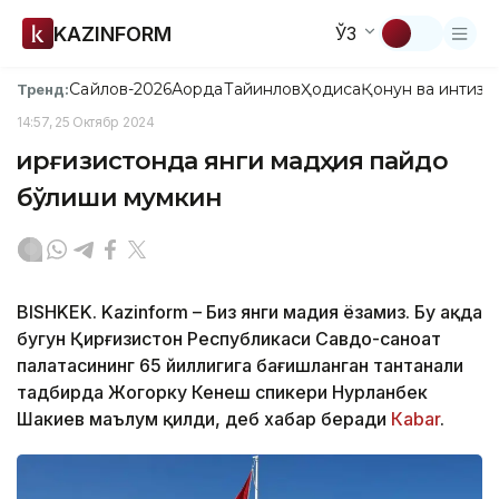
KAZINFORM
ЎЗ
Сайлов-2026
Ақорда
Тайинлов
Ҳодиса
Қонун ва интизо
Тренд:
14:57, 25 Октябр 2024
Қирғизистонда янги мадҳия пайдо
бўлиши мумкин
BISHKEK. Kazinform – Биз янги мадҳия ёзамиз. Бу ҳақда
бугун Қирғизистон Республикаси Савдо-саноат
палатасининг 65 йиллигига бағишланган тантанали
тадбирда Жогорку Кенеш спикери Нурланбек
Шакиев маълум қилди, деб хабар беради
Кabar
.