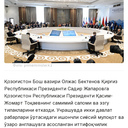
Фото: primeminister.kz
Қозоғистон Бош вазири Олжас Бектенов Қирғиз
Республикаси Президенти Садир Жапаровга
Қозоғистон Республикаси Президенти Қасим-
Жомарт Тоқаевнинг самимий саломи ва эзгу
тилакларини етказди. Учрашувда икки давлат
раҳбарлари ўртасидаги ишончли сиёсий мулоқот ва
ўзаро англашувга асосланган иттифоқчилик