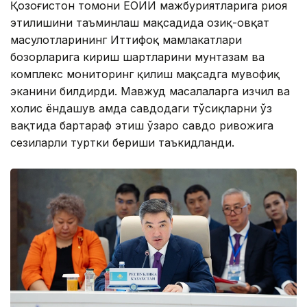
Қозоғистон томони ЕОИИ мажбуриятларига риоя
этилишини таъминлаш мақсадида озиқ-овқат
маҳсулотларининг Иттифоқ мамлакатлари
бозорларига кириш шартларини мунтазам ва
комплекс мониторинг қилиш мақсадга мувофиқ
эканини билдирди. Мавжуд масалаларга изчил ва
холис ёндашув ҳамда савдодаги тўсиқларни ўз
вақтида бартараф этиш ўзаро савдо ривожига
сезиларли туртки бериши таъкидланди.