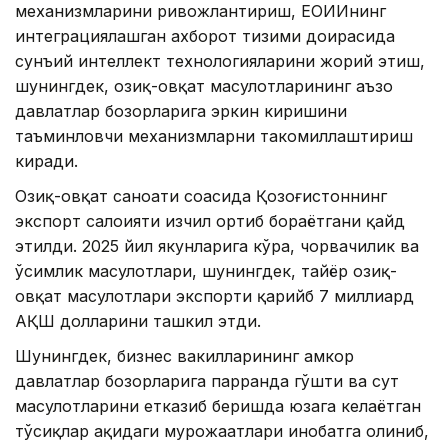
механизмларини ривожлантириш, ЕОИИнинг
интеграциялашган ахборот тизими доирасида
сунъий интеллект технологияларини жорий этиш,
шунингдек, озиқ-овқат маҳсулотларининг аъзо
давлатлар бозорларига эркин киришини
таъминловчи механизмларни такомиллаштириш
киради.
Озиқ-овқат саноати соҳасида Қозоғистоннинг
экспорт салоҳияти изчил ортиб бораётгани қайд
этилди. 2025 йил якунларига кўра, чорвачилик ва
ўсимлик маҳсулотлари, шунингдек, тайёр озиқ-
овқат маҳсулотлари экспорти қарийб 7 миллиард
АҚШ долларини ташкил этди.
Шунингдек, бизнес вакилларининг ҳамкор
давлатлар бозорларига парранда гўшти ва сут
маҳсулотларини етказиб беришда юзага келаётган
тўсиқлар ҳақидаги мурожаатлари инобатга олиниб,