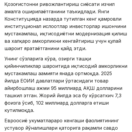
Қозоғистонни ривожлантириш сиёсати изчил
амалга оширилаётганини таъкидлади. Янги
Конституцияда назарда тутилган кенг қамровли
институционал ислоҳотлар инвесторлар ишончини
мустаҳкамлаш, иқтисодиётни модернизация қилиш
ва халқаро ҳамкорликни кенгайтириш учун қулай
шароит яратаётганини қайд этди.
Унинг сўзларига кўра, ҳозирги ташқи
қийинчиликлар шароитида иқтисодий ҳамкорликни
мустаҳкамлаш аҳамияти янада ортмоқда. 2025
йилда ЕОИИ давлатлари ўртасидаги товар
айирбошлаш ҳажми 95 миллиард АҚШ долларини
ташкил этган. Жорий йилда эса бу кўрсаткич 7,3
фоизга ўсиб, 102 миллиард долларга етиши
кутилмоқда.
Евроосиё ҳукуматлараро кенгаши фаолиятининг
устувор йўналишлари қаторига рақамли савдо