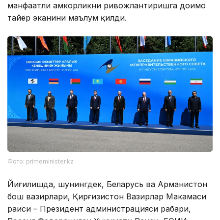
манфаатли ҳамкорликни ривожлантиришга доимо
тайёр эканини маълум қилди.
Фото: primeminister.kz
Йиғилишда, шунингдек, Беларусь ва Арманистон
бош вазирлари, Қирғизистон Вазирлар Маҳкамаси
раиси – Президент администрацияси раҳбари,