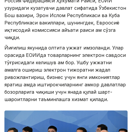
Россия Федерацияси Ҳукумати Раиси, ЕОИИ
ҳузуридаги кузатувчи давлат сифатида Ўзбекистон
Бош вазири, Эрон Ислом Республикаси ва Куба
Республикаси вакиллари, шунингдек, Евроосиё
иқтисодий комиссияси ҳайъати раиси ҳам сўзга
чиқди.
Йиғилиш якунида олтита ҳужжат имзоланди. Улар
орасида ЕОИИда товарларнинг электрон савдоси
тўғрисидаги келишув ҳам бор. Ушбу ҳужжатни
амалга ошириш электрон тижоратни жадал
ривожлантириш, бизнес учун янги имкониятлар
яратиш ҳамда иштирокчиларнинг ҳамкор давлатлар
бозорларига чиқиши учун янада қулай шарт-
шароитларни таъминлашга хизмат қилади.