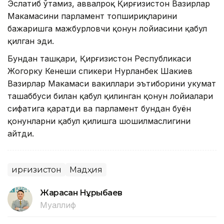
Эслатиб ўтамиз, аввалроқ Қирғизистон Вазирлар
Маҳкамасини парламент топшириқларини
бажаришга мажбурловчи қонун лойиҳасини қабул
қилган эди.
Бундан ташқари, Қирғизистон Республикаси
Жогорку Кенеши спикери Нурланбек Шакиев
Вазирлар Маҳкамаси вакиллари эътиборини ҳукумат
ташаббуси билан қабул қилинган қонун лойиҳалари
сифатига қаратди ва парламент бундан буён
қонунларни қабул қилишга шошилмаслигини
айтди.
Қирғизистон
Мадҳия
Жарасқан Нұрыбаев
Муаллиф