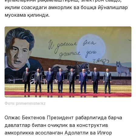
иқлим соҳасидаги ҳамкорлик ва бошқа йўналишлар
муҳокама қилинди.
Фото: primeminister.kz
Олжас Бектенов Президент раҳбарлигида барча
давлатлар билан очиқлик ва конструктив
ҳамкорликка асосланган Адолатли ва Илғор