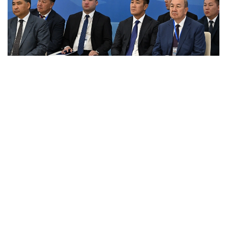
Фото: primeminister.kz
Шунингдек, Иттифоққа аъзо давлатларда илмий
унвонлар тўғрисидаги ҳужжатларни ўзаро тан
олиш ҳақидаги келишув ва ҳамкорликни янада
ривожлантиришга қаратилган бир қатор қарорлар
қабул қилинди.
Евроосиё ҳукуматлараро кенгашининг навбатдаги
йиғилиши 1–2 октябрь кунлари Беларусь пойтахти
Минск шаҳрида бўлиб ўтади.