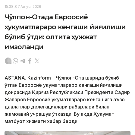
15:38, 07 Август 2026
Чўлпон-Отада Евроосиё
ҳукуматлараро кенгаши йиғилиши
бўлиб ўтди: олтита ҳужжат
имзоланди
ASTANA. Kazinform
–
Чўлпон-Ота шаҳрида бўлиб
ўтган Евроосиё ҳукуматлараро кенгаши йиғилиши
доирасида Қирғиз Республикаси Президенти Садир
Жапаров Евроосиё ҳукуматлараро кенгашига аъзо
давлатлар делегациялари раҳбарлари билан
жамоавий учрашув ўтказди. Бу ҳақда Ҳукумат
матбуот хизмати хабар берди.