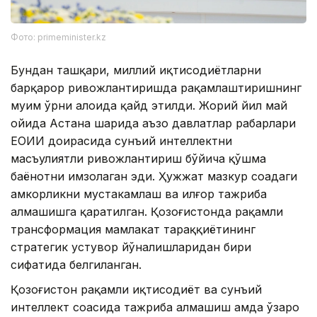
Фото: primeminister.kz
Бундан ташқари, миллий иқтисодиётларни
барқарор ривожлантиришда рақамлаштиришнинг
муҳим ўрни алоҳида қайд этилди. Жорий йил май
ойида Астана шаҳрида аъзо давлатлар раҳбарлари
ЕОИИ доирасида сунъий интеллектни
масъулиятли ривожлантириш бўйича қўшма
баёнотни имзолаган эди. Ҳужжат мазкур соҳадаги
ҳамкорликни мустаҳкамлаш ва илғор тажриба
алмашишга қаратилган. Қозоғистонда рақамли
трансформация мамлакат тараққиётининг
стратегик устувор йўналишларидан бири
сифатида белгиланган.
Қозоғистон рақамли иқтисодиёт ва сунъий
интеллект соҳасида тажриба алмашиш ҳамда ўзаро