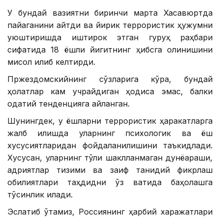
У бундай вазиятни биринчи марта Хасавюртда
пайқаганини айтди ва йирик террористик ҳужумни
уюштиришда иштирок этган гуруҳ раҳбари
сифатида 18 ёшли йигитнинг ҳибсга олинишини
мисол қилиб келтирди.
Пржездомскийнинг сўзларига кўра, бундай
ҳолатлар кам учрайдиган ҳодиса эмас, балки
одатий тенденцияга айланган.
Шунингдек, у ёшларни террористик ҳаракатларга
жалб қилишда уларнинг психологик ва ёш
хусусиятларидан фойдаланилишини таъкидлади.
Хусусан, уларнинг тўлиқ шаклланмаган дунёқараши,
қадриятлар тизими ва заиф танқидий фикрлаш
қобилиятлари таҳдидни ўз вақтида баҳолашга
тўсқинлик қилади.
Эслатиб ўтамиз, Россиянинг ҳарбий харажатлари