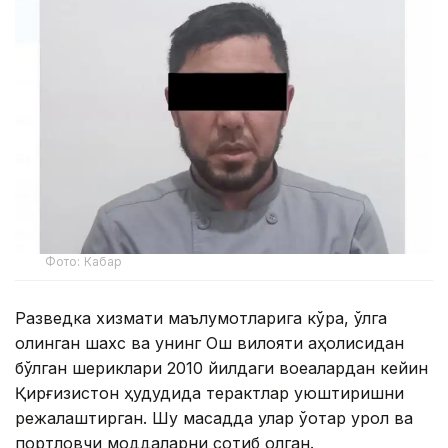
Фото: Кабар
Разведка хизмати маълумотларига кўра, қўлга
олинган шахс ва унинг Ош вилояти аҳолисидан
бўлган шериклари 2010 йилдаги воқеалардан кейин
Қирғизистон ҳудудида терактлар уюштиришни
режалаштирган. Шу мақсадда улар ўқотар қурол ва
портловчи моддаларни сотиб олган.