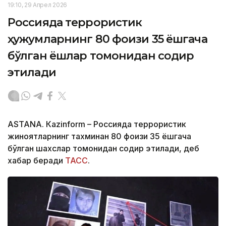
19:10, 29 Апрел 2026
Россияда террористик
ҳужумларнинг 80 фоизи 35 ёшгача
бўлган ёшлар томонидан содир
этилади
ASTANА. Кazinform – Россияда террористик
жиноятларнинг тахминан 80 фоизи 35 ёшгача
бўлган шахслар томонидан содир этилади, деб
хабар беради
ТАСС
.