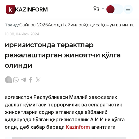
KAZINFORM
ЎЗ
Сайлов-2026
Ақорда
Тайинлов
Ҳодиса
Қонун ва интизо
Тренд:
13:38, 04 Июн 2024
Қирғизистонда терактлар
режалаштирган жиноятчи қўлга
олинди
Қирғизистон Республикаси Миллий хавфсизлик
давлат қўмитаси террорчилик ва сепаратистик
жиноятларни содир этганликда айбланиб
қидирувда бўлган қирғизистонлик А.И.И.ни қўлга
олди, деб хабар беради
Каzinform
агентлиги.