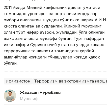
2011 йилда Миллий хавфсизлик давлат қўмитаси
томонидан қурол-яроғ ва портловчи моддалар
омбори аниқланган, шундан сўнг икки шерик А.И.И.
ҳибсга олинган ва судланган. Жиноий гуруҳнинг
қолган тўрт нафар аъзоси, жумладан, қўлга олинган
шахс ҳам қочишга муваффақ бўлган. Тўрт нафардан
икки нафари Сурияга қочиб ўтган ва у ерда халқаро
террорчилик ташкилоти томонидаги ҳарбий
амалиётлар чоғидаги тўқнашувлар чоғида ҳалок
бўлган.
Қирғизистон
Терроризм ва экстремизмга қарши
Жарасқан Нұрыбаев
Муаллиф