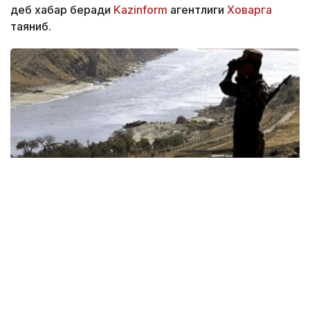
деб хабар беради
Kazinform
агентлиги
Ховарга
таяниб.
Фото: НИАТ «Ховар»
Тожикистон Республикаси Миллий хавфсизлик
давлат қўмитасининг Чегара қўшинлари матбуот
маркази хабар беришича, 2026 йил 18 январь куни