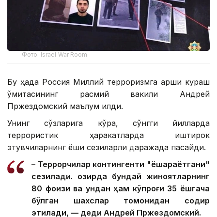
Фото: Israel War Room
Бу ҳақда Россия Миллий терроризмга қарши кураш
қўмитасининг расмий вакили Андрей
Пржездомский маълум қилди.
Унинг сўзларига кўра, сўнгги йилларда
террористик ҳаракатларда иштирок
этувчиларнинг ёши сезиларли даражада пасайди.
– Террорчилар контингенти "ёшараётгани"
сезилади. Ҳозирда бундай жиноятларнинг
80 фоизи ва ундан ҳам кўпроғи 35 ёшгача
бўлган шахслар томонидан содир
этилади, — деди Андрей Пржездомский.