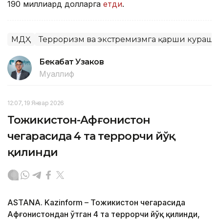
190 миллиард долларга
етди
.
МДҲ
Терроризм ва экстремизмга қарши кураш
Бекабат Узаков
Муаллиф
12:07, 19 Январ 2026
Тожикистон-Афғонистон
чегарасида 4 та террорчи йўқ
қилинди
АSTANА. Kazinform – Тожикистон чегарасида
Афғонистондан ўтган 4 та террорчи йўқ қилинди,