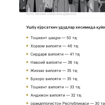
Фото: Миллий статистика қўмитаси
Ушбу кўрсаткич ҳудудлар кесимида қуй
Тошкент шаҳри — 50 та;
Хоразм вилояти — 46 та;
Сирдарё вилояти — 41 та;
Навоий вилояти — 38 та;
Жиззах вилояти — 35 та;
Бухоро вилояти — 35 та;
Тошкент вилояти — 33 та;
Андижон вилояти — 32 та;
Қорақалпоғистон Республикаси — 30 та