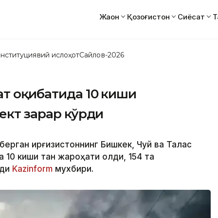
Жаҳон
Қозоғистон
Сиёсат
Т
нституциявий ислоҳот
Сайлов-2026
ат оқибатида 10 киши
ъект зарар кўрди
 берган Қирғизистоннинг Бишкек, Чуй ва Талас
 10 киши тан жароҳати олди, 154 та
ади
Kazinform
мухбири.