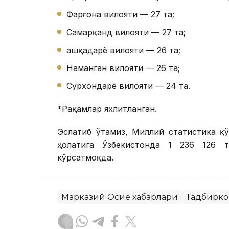
Фарғона вилояти — 27 та;
Самарқанд вилояти — 27 та;
Қашқадарё вилояти — 26 та;
Наманган вилояти — 26 та;
Сурхондарё вилояти — 24 та.
*Рақамлар яхлитланган.
Эслатиб ўтамиз, Миллий статистика қ
ҳолатига Ўзбекистонда 1 236 126 т
кўрсатмоқда.
Марказий Осиё хабарлари
Тадбирко