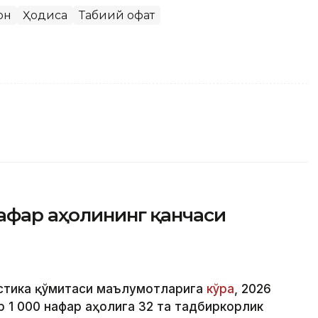
он
Ҳодиса
Табиий офат
афар аҳолининг қанчаси
истика қўмитаси маълумотларига
кўра
, 2026
р 1 000 нафар аҳолига 32 та тадбиркорлик