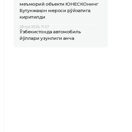
меъморий объекти ЮНEСКОнинг
Бутунжаҳон мероси рўйхатига
киритилди
28 iyul 2026, 11:37
Ўзбекистонда автомобиль
йўллари узунлиги қанча