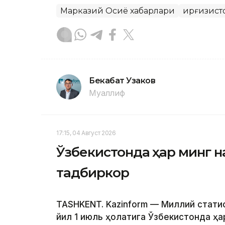
Марказий Осиё хабарлари
Қирғизист
Бекабат Узаков
Муаллиф
17:15, 04 Август 2026
Ўзбекистонда ҳар минг н
тадбиркор
TASHKENT. Kazinform — Миллий стат
йил 1 июль ҳолатига Ўзбекистонда ҳа