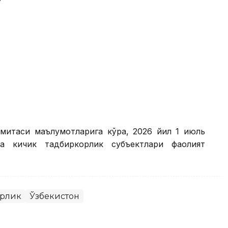
ўмитаси маълумотларига кўра, 2026 йил 1 июль
а кичик тадбиркорлик субъектлари фаолият
рлик
Ўзбекистон