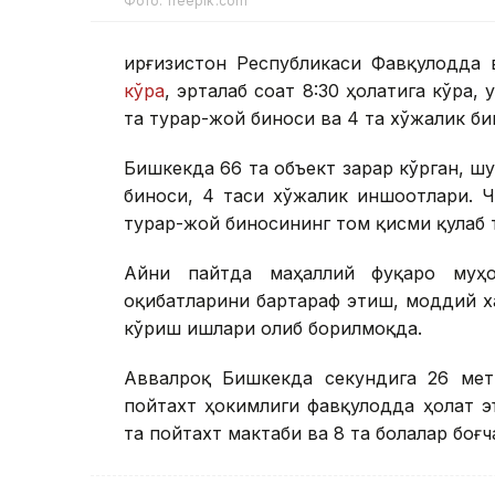
Фото: freepik.com
Қирғизистон Республикаси Фавқулодда 
кўра
, эрталаб соат 8:30 ҳолатига кўра,
та турар-жой биноси ва 4 та хўжалик би
Бишкекда 66 та объект зарар кўрган, ш
биноси, 4 таси хўжалик иншоотлари. 
турар-жой биносининг том қисми қулаб 
Айни пайтда маҳаллий фуқаро муҳо
оқибатларини бартараф этиш, моддий х
кўриш ишлари олиб борилмоқда.
Аввалроқ Бишкекда секундига 26 мет
пойтахт ҳокимлиги фавқулодда ҳолат 
та пойтахт мактаби ва 8 та болалар боғч