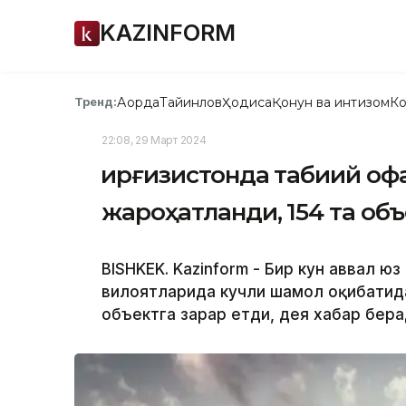
KAZINFORM
Ақорда
Тайинлов
Ҳодиса
Қонун ва интизом
Ко
Тренд:
22:08, 29 Март 2024
Қирғизистонда табиий оф
жароҳатланди, 154 та об
BISHKEK. Kazinform - Бир кун аввал юз
вилоятларида кучли шамол оқибатида
объектга зарар етди, дея хабар бер