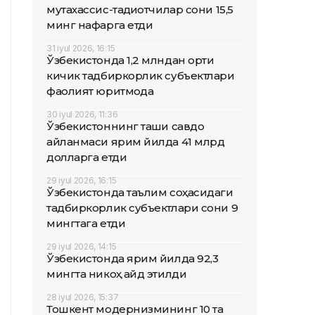
мутахассис-тадқиқотчилар сони 15,5
минг нафарга етди
31 iyul 2026, 16:15
Ўзбекистонда 1,2 млндан ортиқ
кичик тадбиркорлик субъектлари
фаолият юритмоқда
30 iyul 2026, 11:36
Ўзбекистоннинг ташқи савдо
айланмаси ярим йилда 41 млрд
долларга етди
29 iyul 2026, 16:15
Ўзбекистонда таълим соҳасидаги
тадбиркорлик субъектлари сони 9
мингтага етди
29 iyul 2026, 14:15
Ўзбекистонда ярим йилда 92,3
мингта никоҳ қайд этилди
28 iyul 2026, 15:37
Тошкент модернизмининг 10 та