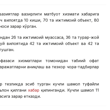
вазиятлар вазирлиги матбуот хизмати хабарига
 уч вилоятда 10 киши, 70 та ижтимоий объект, 80
носи зарар кўрган.
ундан 26 та ижтимоий муассаса, 36 та турар-жой
Чуй вилоятида 42 та ижтимоий объект ва 42 та
тушган.
фазаси хизматлари томонидан табиий офат
аражатларни аниқлаш ва тезкор чора-тадбирлар
р тезликда эсиб турган кучли шамол туфайли
эълон қилгани
хабар
қилинганди. Кучли шамол 11
асига зарар етказди.