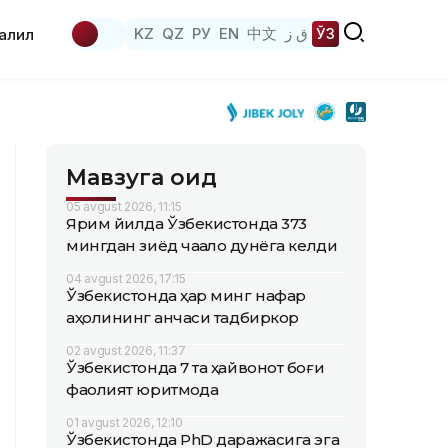
KZ
QZ
РУ
EN
中文
ق ز
ЎЗ
аҳлил
Мавзуга оид
05 avgust 2026, 11:15
Ярим йилда Ўзбекистонда 373
мингдан зиёд чақалоқ дунёга келди
04 avgust 2026, 17:15
Ўзбекистонда ҳар минг нафар
аҳолининг қанчаси тадбиркор
02 avgust 2026, 11:37
Ўзбекистонда 7 та ҳайвонот боғи
фаолият юритмоқда
01 avgust 2026, 12:10
Ўзбекистонда PhD даражасига эга