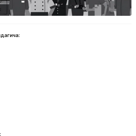
идагича:
;