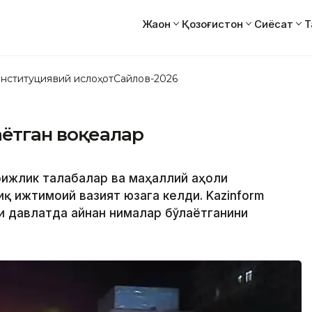
Жаҳон
Қозоғистон
Сиёсат
Т
нституциявий ислоҳот
Сайлов-2026
аётган воқеалар
хорижлик талабалар ва маҳаллий аҳоли
қ ижтимоий вазият юзага келди. Kazinform
и давлатда айнан нималар бўлаётганини