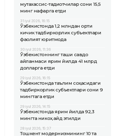
мутахассис-тадқиқотчилар сони 15,5
минг нафарга етди
31 iyul 2026, 16:15
Ўзбекистонда 1,2 млндан ортиқ
кичик тадбиркорлик субъектлари
фаолият юритмоқда
30 iyul 2026, 11:36
Ўзбекистоннинг ташқи савдо
айланмаси ярим йилда 41 млрд
долларга етди
29 iyul 2026, 16:15
Ўзбекистонда таълим соҳасидаги
тадбиркорлик субъектлари сони 9
мингтага етди
29 iyul 2026, 14:15
Ўзбекистонда ярим йилда 92,3
мингта никоҳ қайд этилди
28 iyul 2026, 15:37
Тошкент модернизмининг 10 та