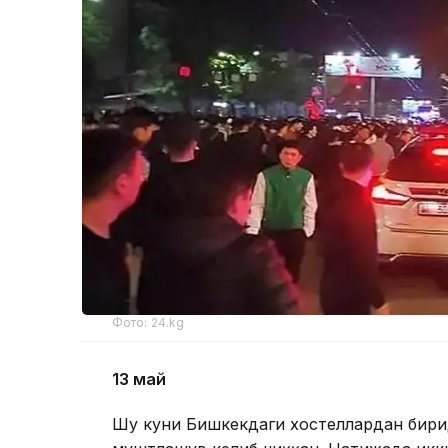
Фото: 24.kg
13 май
Шу куни Бишкекдаги хостеллардан бирид