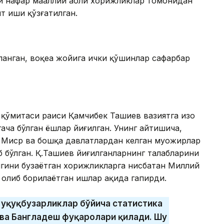
 нафар маҳаллий аҳоли хорижликлар томонидан
т иши қўзғатилган.
планган, воқеа жойига ички қўшинлар сафарбар
қўмитаси раиси Қамчибек Ташиев вазиятга изоҳ
гача бўлган ёшлар йиғилган. Унинг айтишича,
 Миср ва бошқа давлатлардан келган муҳожирлар
б бўлган. Қ.Ташиев йиғилганларнинг талабларини
игини бузаётган хорижликларга нисбатан Миллий
олиб борилаётган ишлар ҳақида гапирди.
 ҳуқуқбузарликлар бўйича статистика
 ва Бангладеш фуқаролари қилади. Шу