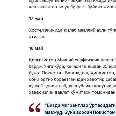
муштлашув келиб чиққан. Натижада икки
калтакланган ва ушбу факт бўйича жиноя
17 май
Хостел яқинида юзлаб маҳаллий аҳоли тў
этилган.
18 май
Қирғизистон Миллий хавфсизлик давлат 
берди. Унга кўра, кечаси 18 ёшдан 25 ёш
бунга Покистон, Бангладеш, Ҳиндистон,
сони ортиб бораётганидан хавотир саба
қўллаб-қувватлаб, республика қонунчил
хавфсизлик давлат қўмитаси томонидан 
“Бизда мигрантлар ўртасидаги
мавжуд. Буни асосан Покистон