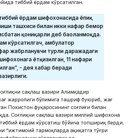
ойида тиббий ёрдам кўрсатилган.
з тиббий ёрдам шифохонасида ёпиқ
алиши ташхиси билан икки нафар бемор
исбатан қониқарли деб баҳоланмоқда.
ам кўрсатилгач, амбулатор
афар жабрланувчи турли даражадаги
шифохонага ётқизилган, 11 нафари
лган”, - дея хабар беради
вазирлиги.
соғлиқни сақлаш вазири Алимқадир
ағ жарроҳлиги бўлимига ташриф буюриб, жағ
ган Покистон фуқаросининг соғлиғи билан
қда. Соғлиқни сақлаш
вазири
миллий шифохона
р тиббий ёрдам кўрсатиш бўйича топшириқ берди.
ни “ижтимоий тармоқларда ҳақиқатга тўғри
туфайли этник зўравонлик ва