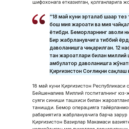
шифохонага етказилган, қолганларига ж
“18 май куни эрталаб шаҳар те
бош мия жароҳати ва мия чайқ
ётибди. Беморларнинг аҳволи н
Бир жабрланувчига тиббий ёрд
даволанишга чиқарилган. 12 н
тан жароҳатлари билан миллий 
амбулатор даволанишга жўнати
Қирғизистон Соғлиқни сақлаш 
18 май куни Қирғизистон Республикаси 
Бейшеналиев Миллий госпиталнинг юз-ж
суяги синиши ташхиси билан жароҳатлан
танишди. Бемор операцияга тайёрланмо
раҳбариятига жабрланувчига барча зару
Қирғизистон Вазирлар Маҳкамаси вазият
келмайдиган маълумотлар тарқатилиши 