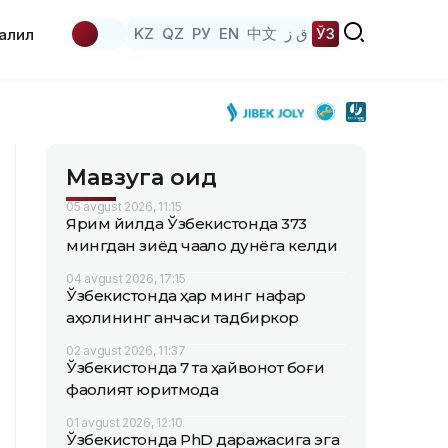
KZ
QZ
РУ
EN
中文
ق ز
ЎЗ
аҳлил
Мавзуга оид
05 avgust 2026, 11:15
Ярим йилда Ўзбекистонда 373
мингдан зиёд чақалоқ дунёга келди
04 avgust 2026, 17:15
Ўзбекистонда ҳар минг нафар
аҳолининг қанчаси тадбиркор
02 avgust 2026, 11:37
Ўзбекистонда 7 та ҳайвонот боғи
фаолият юритмоқда
01 avgust 2026, 12:10
Ўзбекистонда PhD даражасига эга