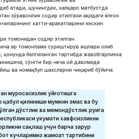
деб атади, шунингдек, халқаро матбуотда
тан зўравонлик содир этилгани ҳақидаги ёлғон
кчиларининг хатти-ҳаракатларини кескин
ари томонидан содир этилган
ўйича ҳар томонлама суриштирув ишлари олиб
, қонунда белгиланган тартибда жавобгарликка
инишича, сўнгги бир неча ой давомида
йиш ва номақбул шахсларни чиқариб бўйича
тан муросасизлик уйғотишга
р қабул қилиниши мумкин эмас ва бу
ўлган дўстлик ва меҳмондўстлик руҳига
Республикаси ҳукумати хавфсизликни
орликни сақлаш учун барча зарур
бот кучларимиз жамоат тартибини