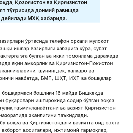
қда, Қозоғистон ва Қирғизистон
ят тўғрисида доимий равишда
 дейилади МХҚ хабарида.
вазирлари ўртасида телефон орқали мулоқот
ашқи ишлар вазирлиги хабарига кўра, суҳбат
актерга эга бўлган ва икки томонлама даражада
арда яқин ҳамкорлик ва Қирғизистон-Покистон
эканликларини, шунингдек, халқаро ва
ринчи навбатда, БМТ, ШҲТ, ИҲТ ва бошқалар
т бошқармаси бошлиғи 18 майда Бишкекда
он фуқаролари иштирокида содир бўлган воқеа
тўлиқ
таъминланаётгани ва вазият Қирғизистон
назоратида эканлигини таъкидлади.
бу воқеа ва Қирғизистондаги вазиятга оид сохта
 ахборот воситалари, ижтимоий тармоқлар,