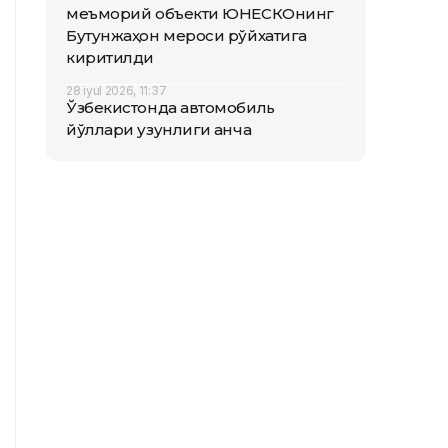
меъморий объекти ЮНEСКОнинг
Бутунжаҳон мероси рўйхатига
киритилди
28 iyul 2026, 11:37
Ўзбекистонда автомобиль
йўллари узунлиги қанча