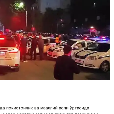
а покистонлик ва маҳаллий аҳоли ўртасида