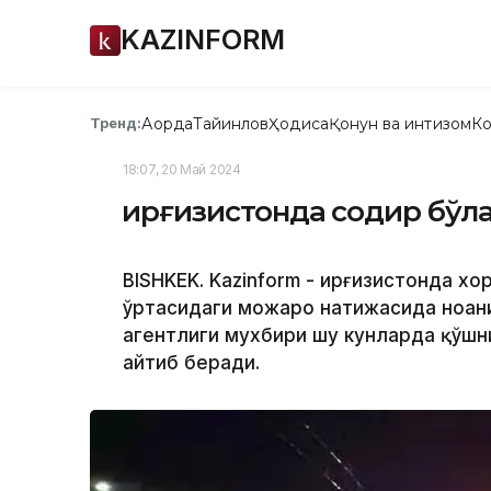
KAZINFORM
Ақорда
Тайинлов
Ҳодиса
Қонун ва интизом
Ко
Тренд:
18:07, 20 Май 2024
Қирғизистонда содир бўл
BISHKEK. Kazinform - Қирғизистонда 
ўртасидаги можаро натижасида ноани
агентлиги мухбири шу кунларда қўшн
айтиб беради.