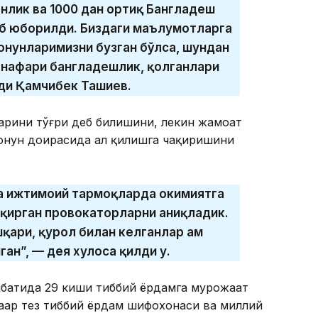
онлик ва 1000 дан ортиқ Бангладеш
б юборилди. Биздаги маълумотларга
қонунларимизни бузган бўлса, шундан
0 нафари бангладешлик, қолганлари
еди Қамчибек Ташиев.
арини тўғри деб билишини, лекин жамоат
қонун доирасида ҳал қилишга чақиришини
ва ижтимоий тармоқларда ҳокимиятга
ақирган провокаторларни аниқладик.
шқари, қурол билан келганлар ҳам
нган”, — дея хулоса қилди у.
ибатида 29 киши тиббий ёрдамга мурожаат
аҳар тез тиббий ёрдам шифохонаси ва миллий