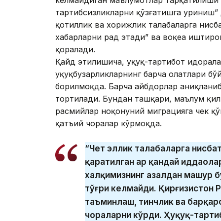
тартибсизликларни қўзғатишга уриниш” 
қотиллик ва хорижлик талабаларга нисба
хабарларни рад этади” ва воқеа иштиро
қоралади.
Қайд этилишича, ҳуқуқ-тартибот идорал
ҳуқуқбузарликларнинг барча ҳолатлари б
борилмоқда. Барча айбдорлар аниқланиб
тортилади. Бундан ташқари, маълум қил
расмийлар ноқонуний миграцияга чек қў
қатъий чоралар кўрмоқда.
“Чет эллик талабаларга нисба
қаратилган ҳар қандай иддаола
халқимизнинг азалдан машҳур б
тўғри келмайди. Қирғизистон 
таъминлаш, тинчлик ва барқар
чораларни кўрди. Ҳуқуқ-тарти