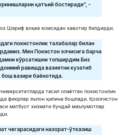
 уринишларни қатъий бостиради”, -
боз Шариф воқеа юзасидан хавотир билдирди.
идаги покистонлик талабалар билан
ирдамиз. Мен Покистон элчисига барча
рдамни кўрсатишни топширдим.Биз
 доимий равишда вазиятни кузатиб
 бош вазири баёнотида.
ниверситетларда таҳсил олаётган покистонлик
қида фикрлар эълон қилина бошлади. Қозоғистон
аси матбуот хизмати бундай маълумотлар
лди.
ат чегарасидаги назорат-ўтказиш