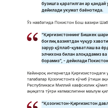
бузишга қаратилган ҳар қандай
дейилади ҳукумат баёнотида.
Ўз навбатида Покистон Бош вазири Шаҳ
“Қирғизистоннинг Бишкек шаҳр
боғлиқ вазиятдан чуқур хавот
зарур қўллаб-қувватлаш ва ё
элчихона билан алоқадамиз ва
борамиз”, - дейилади Покистон
Кейинроқ интернетда Қирғизистондаги у
талабалар Қозоғистонга кўчиб ўтиши ҳа
Республикаси Миллий хавфсизлик қўмит
ҳақиқатга тўғри келмаслигини маълум қи
“Қозоғистон-Қирғизистон давл