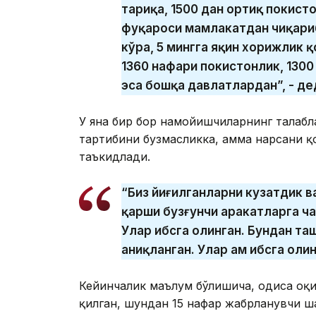
тариқа, 1500 дан ортиқ покист
фуқароси мамлакатдан чиқари
кўра, 5 мингга яқин хорижлик 
1360 нафари покистонлик, 130
эса бошқа давлатлардан”, - д
У яна бир бор намойишчиларнинг талабл
тартибини бузмасликка, ҳамма нарсани 
таъкидлади.
“Биз йиғилганларни кузатдик 
қарши бузғунчи ҳаракатларга ч
Улар ҳибсга олинган. Бундан та
аниқланган. Улар ҳам ҳибсга оли
Кейинчалик маълум бўлишича, ҳодиса оқ
қилган, шундан 15 нафар жабрланувчи ш