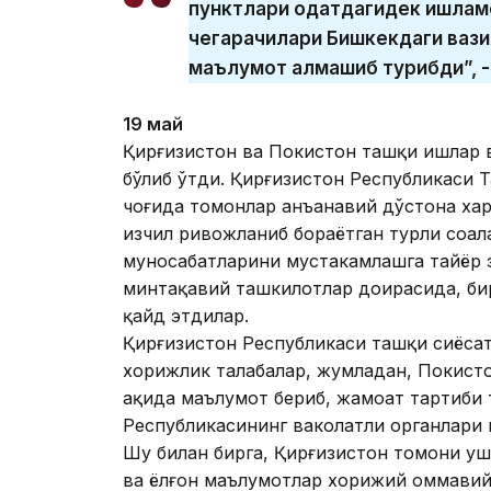
пунктлари одатдагидек ишламо
чегарачилари Бишкекдаги вази
маълумот алмашиб турибди”, -
19 май
Қирғизистон ва Покистон ташқи ишлар 
бўлиб ўтди. Қирғизистон Республикаси Т
чоғида томонлар анъанавий дўстона хар
изчил ривожланиб бораётган турли соҳал
муносабатларини мустаҳкамлашга тайёр 
минтақавий ташкилотлар доирасида, би
қайд этдилар.
Қирғизистон Республикаси ташқи сиёса
хорижлик талабалар, жумладан, Покист
ҳақида маълумот бериб, жамоат тартиби 
Республикасининг ваколатли органлари 
Шу билан бирга, Қирғизистон томони уш
ва ёлғон маълумотлар хорижий оммавий