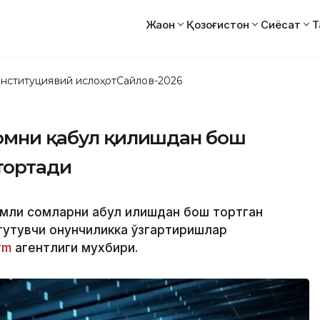
Жаҳон
Қозоғистон
Сиёсат
Т
нституциявий ислоҳот
Сайлов-2026
сомни қабул қилишдан бош
тортади
мли сомларни қабул қилишдан бош тортган
утувчи қонунчиликка ўзгартиришлар
rm
агентлиги мухбири.