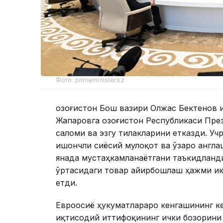
Фото: primeminister.kz
Қозоғистон Бош вазири Олжас Бектенов 
Жапаровга Қозоғистон Республикаси Пр
саломи ва эзгу тилакларини етказди. У
ишончли сиёсий мулоқот ва ўзаро англа
янада мустаҳкамланаётгани таъкидланди.
ўртасидаги товар айирбошлаш ҳажми икк
етди.
Евроосиё ҳукуматлараро кенгашининг к
иқтисодий иттифоқининг ички бозорини