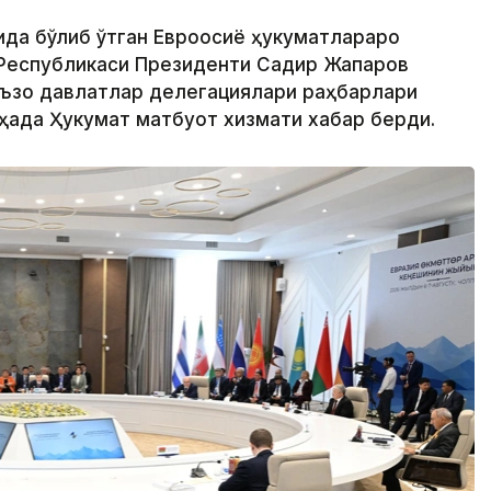
ида бўлиб ўтган Евроосиё ҳукуматлараро
 Республикаси Президенти Садир Жапаров
аъзо давлатлар делегациялари раҳбарлари
ҳақда Ҳукумат матбуот хизмати хабар берди.