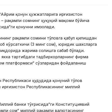
“Айрим қонун ҳужжатларига Қирғизистон
 – рақамли сомнинг ҳуқуқий мақоми бўйича
сида”ги қонунни имзолади.
сининг рақамли сомини тўловга қабул қилишдан
б кўрсаткичи (3 минг сом), юридик шахсларга
 миқдорида жарима солишга сабаб бўлади.
 якка тартибдаги тадбиркорларнинг фирма
сом платформаси” сўзларидан фойдаланиш
он Республикаси ҳудудида қонуний тўлов
 Қирғизистон Республикасининг миллий
Миллий банки тўғрисида”ги Конституциявий
амли сом” миллий рақамли валютасининг