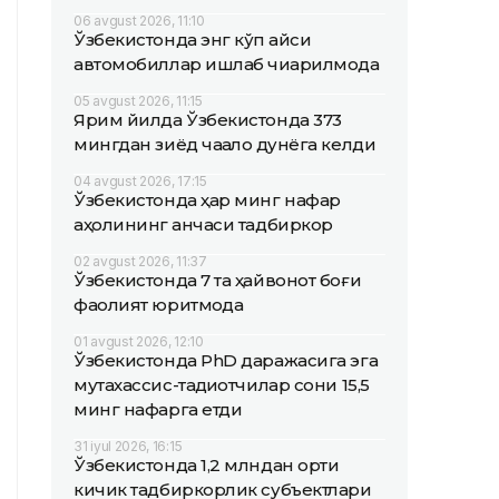
06 avgust 2026, 11:10
Ўзбекистонда энг кўп қайси
автомобиллар ишлаб чиқарилмоқда
05 avgust 2026, 11:15
Ярим йилда Ўзбекистонда 373
мингдан зиёд чақалоқ дунёга келди
04 avgust 2026, 17:15
Ўзбекистонда ҳар минг нафар
аҳолининг қанчаси тадбиркор
02 avgust 2026, 11:37
Ўзбекистонда 7 та ҳайвонот боғи
фаолият юритмоқда
01 avgust 2026, 12:10
Ўзбекистонда PhD даражасига эга
мутахассис-тадқиқотчилар сони 15,5
минг нафарга етди
31 iyul 2026, 16:15
Ўзбекистонда 1,2 млндан ортиқ
кичик тадбиркорлик субъектлари