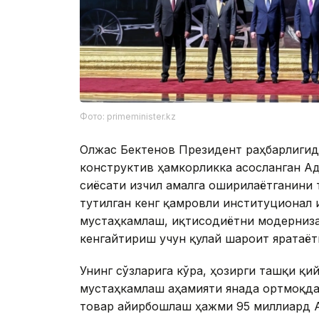
Фото: primeminister.kz
Олжас Бектенов Президент раҳбарлигида
конструктив ҳамкорликка асосланган А
сиёсати изчил амалга оширилаётганини 
тутилган кенг қамровли институционал
мустаҳкамлаш, иқтисодиётни модерниза
кенгайтириш учун қулай шароит яратаёт
Унинг сўзларига кўра, ҳозирги ташқи қ
мустаҳкамлаш аҳамияти янада ортмоқда
товар айирбошлаш ҳажми 95 миллиард А