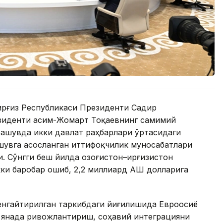
Қирғиз Республикаси Президенти Садир
езиденти Қасим-Жомарт Тоқаевнинг самимий
чрашувда икки давлат раҳбарлари ўртасидаги
шувга асосланган иттифоқчилик муносабатлари
 Сўнгги беш йилда Қозоғистон–Қирғизистон
и баробар ошиб, 2,2 миллиард АҚШ долларига
енгайтирилган таркибдаги йиғилишида Евроосиё
 янада ривожлантириш, соҳавий интеграцияни