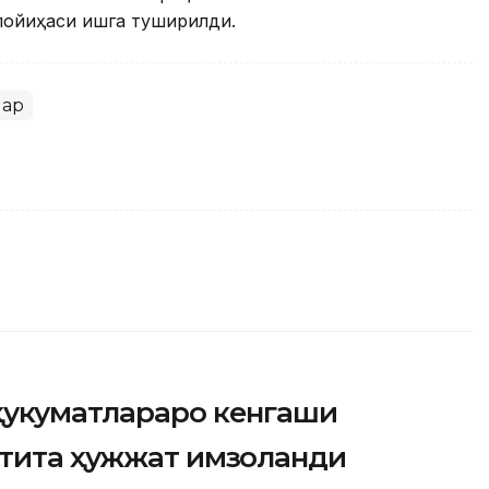
лойиҳаси ишга туширилди.
лар
ҳукуматлараро кенгаши
лтита ҳужжат имзоланди