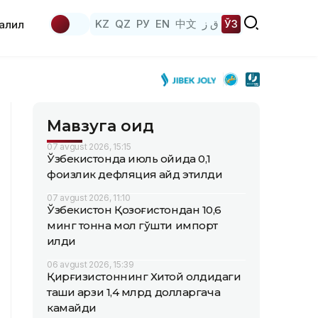
KZ
QZ
РУ
EN
中文
ق ز
ЎЗ
аҳлил
Мавзуга оид
07 avgust 2026, 15:15
Ўзбекистонда июль ойида 0,1
фоизлик дефляция қайд этилди
07 avgust 2026, 11:10
Ўзбекистон Қозоғистондан 10,6
минг тонна мол гўшти импорт
қилди
06 avgust 2026, 15:39
Қирғизистоннинг Хитой олдидаги
ташқи қарзи 1,4 млрд долларгача
камайди