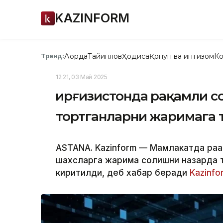
KAZINFORM
Ақорда
Тайинлов
Ҳодиса
Қонун ва интизом
Ко
Тренд:
12:21, 03 Май 2025
Қирғизистонда рақамли 
тортганларни жаримага 
ASTANA. Kazinform — Мамлакатда рақа
шахсларга жарима солишни назарда т
киритилди, деб хабар беради
Kazinfo