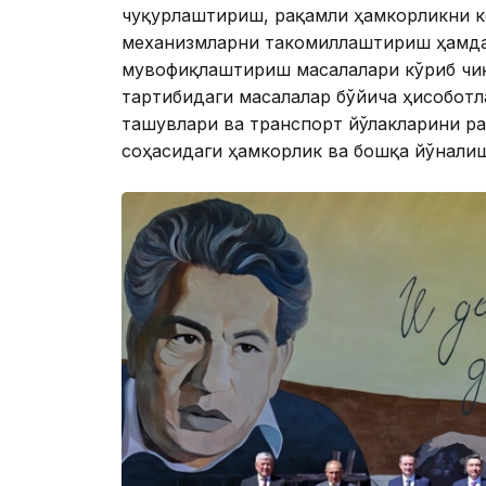
чуқурлаштириш, рақамли ҳамкорликни 
механизмларни такомиллаштириш ҳамда
мувофиқлаштириш масалалари кўриб чиқ
тартибидаги масалалар бўйича ҳисоботл
ташувлари ва транспорт йўлакларини р
соҳасидаги ҳамкорлик ва бошқа йўнали