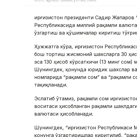
Фото: Қырғызстанның ұлттық банкі
Қирғизистон президенти Садир Жапаров 
Республикасида миллий рақамли валюта
ўзгартиш ва қўшимчалар киритиш тўғри
Ҳужжатга кўра, Қирғизистон Республика
бош тортиш жисмоний шахсларга 30 ҳисо
эса 130 ҳисоб кўрсаткичи (13 минг сом)
Шунингдек, қонунда юридик шахслар ва
номларида “рақамли сом” ва “рақамли 
тақиқланади.
Эслатиб ўтамиз, рақамли сом Қирғизист
воситаси ҳисобланган рақамли шаклдаги
валютаси ҳисобланади.
Шунингдек, “Қирғизистон Республикаси 
қонунга ўзгартиришлар киритилиб, “рақ