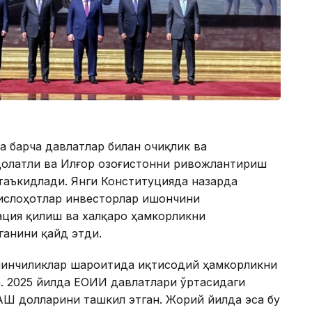
 барча давлатлар билан очиқлик ва
долатли ва Илғор Қозоғистонни ривожлантириш
таъкидлади. Янги Конституцияда назарда
 ислоҳотлар инвесторлар ишончини
ция қилиш ва халқаро ҳамкорликни
ганини қайд этди.
ийинчиликлар шароитида иқтисодий ҳамкорликни
. 2025 йилда ЕОИИ давлатлари ўртасидаги
ҚШ долларини ташкил этган. Жорий йилда эса бу