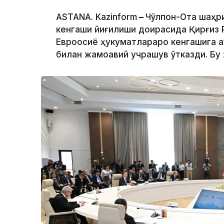
ASTANA. Kazinform
–
Чўлпон-Ота шаҳр
кенгаши йиғилиши доирасида Қирғиз
Евроосиё ҳукуматлараро кенгашига 
билан жамоавий учрашув ўтказди. Бу 