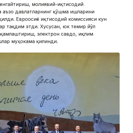
кенгайтириш, молиявий-иқтисодий
 аъзо давлатларнинг қўшма ишларини
илди. Евроосиё иқтисодий комиссияси кун
ар тақдим этди. Хусусан, юк темир йўл
ақамлаштириш, электрон савдо, иқлим
шлар муҳокама қилинди.