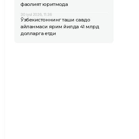
фаолият юритмоқда
30 iyul 2026, 11:36
Ўзбекистоннинг ташқи савдо
айланмаси ярим йилда 41 млрд
долларга етди