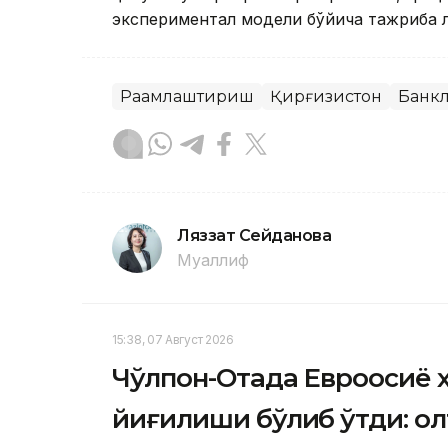
экспериментал модели бўйича тажриба 
Рақамлаштириш
Қирғизистон
Банк
Ляззат Сейданова
Муаллиф
15:38, 07 Август 2026
Чўлпон-Отада Евроосиё 
йиғилиши бўлиб ўтди: о