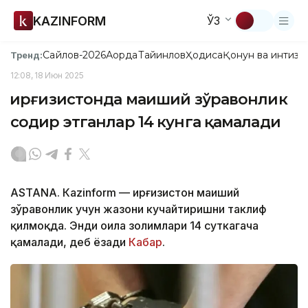
KAZINFORM
ЎЗ
Сайлов-2026
Ақорда
Тайинлов
Ҳодиса
Қонун ва интизо
Тренд:
12:08, 18 Июн 2025
Қирғизистонда маиший зўравонлик
содир этганлар 14 кунга қамалади
ASTANА. Кazinform — Қирғизистон маиший
зўравонлик учун жазони кучайтиришни таклиф
қилмоқда. Энди оила золимлари 14 суткагача
қамалади, деб ёзади
Кабар
.