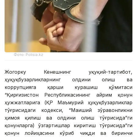
Фото: Polisia.kz
Жогорку Кенешнинг Ҳуқуқий-тартибот,
ҳуқуқбузарликларнинг олдини олиш ва
коррупцияга қарши курашиш қўмитаси
“Қирғизистон Республикасининг айрим қонун
ҳужжатларига (ҚР Маъмурий ҳуқуқбузарликлар
тўғрисидаги кодекси, “Маиший зўравонликни
ҳимоя қилиш ва олдини олиш тўғрисида”ги
қонунларга) ўзгартишлар киритиш тўғрисида”ги
қонун лойиҳасини кўриб чиқди ва биринчи