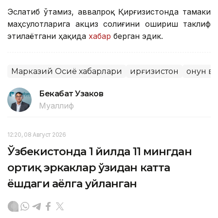
Эслатиб ўтамиз, аввалроқ Қирғизистонда тамаки
маҳсулотларига акциз солиғини ошириш таклиф
этилаётгани ҳақида
хабар
берган эдик.
Марказий Осиё хабарлари
Қирғизистон
Қонун ва
Бекабат Узаков
Муаллиф
12:20, 08 Август 2026
Ўзбекистонда 1 йилда 11 мингдан
ортиқ эркаклар ўзидан катта
ёшдаги аёлга уйланган