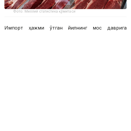
Фото: Миллий статистика қўмитаси
Импорт ҳажми ўтган йилнинг мос даврига
нисбатан 6 минг тоннага ёки 9,1 фоизга ошган.
Мазкур даврда Ўзбекистонга энг кўп мол гўшти
етказиб берган давлатлар:
Ҳиндистон – 33,9 минг тонна
Беларусь – 19,6 минг тонна
Қозоғистон – 10,6 минг тонна
Покистон – 4 минг тонна
Бошқа давлатлар – 4 минг тонна
Эслатиб ўтамиз, Миллий статистика қўмитаси
маълумотларига кўра, 2026 йилнинг январь–
апрель ойларида Ўзбекистонга 9 та хорижий