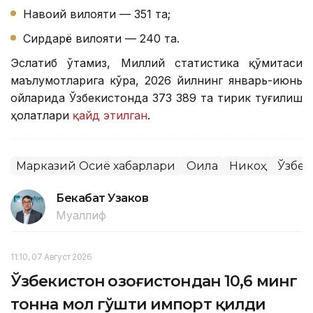
Навоий вилояти — 351 та;
Сирдарё вилояти — 240 та.
Эслатиб ўтамиз, Миллий статистика қўмитаси
маълумотларига кўра, 2026 йилнинг январь-июнь
ойларида Ўзбекистонда 373 389 та тирик туғилиш
ҳолатлари
қайд этилган
.
Марказий Осиё хабарлари
Оила
Никоҳ
Ўзбек
Бекабат Узаков
Муаллиф
11:10, 07 Август 2026
Ўзбекистон Қозоғистондан 10,6 минг
тонна мол гўшти импорт қилди