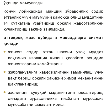
ўқишда маъқуллади.
Қонун лойиҳасида маиший зўравонлик содир
этганлик учун маъмурий қамоққа олиш муддатини
14 суткагача узайтириш орқали жавобгарликни
кучайтириш таклиф этилмоқда.
Қаттиқроқ жазо қуйидаги мақсадларга хизмат
қилади:
жиноят содир этган шахсни узоқ муддат
вақтинча изоляция қилиш ҳисобига рецидив
жиноятларини камайтириш;
жабрланувчига хавфсизлигини таъминлаш учун
вақт бериш орқали ҳақиқий ҳимоя механизмини
шакллантириш;
аҳолининг ҳуқуқий маданиятини юксалтириш,
оиладаги зўравонликка нисбатан муросасиз
муносабатни шакллантириш.