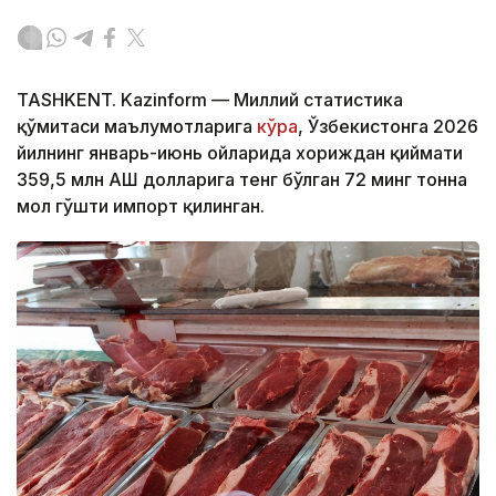
TASHKENT. Kazinform — Миллий статистика
қўмитаси маълумотларига
кўра
, Ўзбекистонга 2026
йилнинг январь-июнь ойларида хориждан қиймати
359,5 млн АҚШ долларига тенг бўлган 72 минг тонна
мол гўшти импорт қилинган.