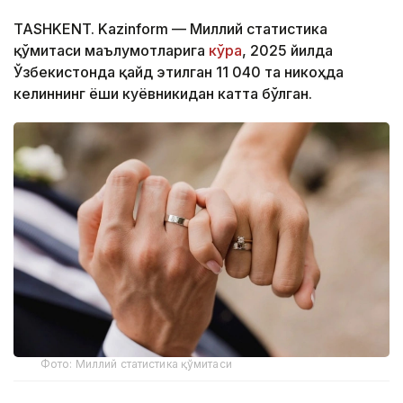
TASHKENT. Kazinform — Миллий статистика
қўмитаси маълумотларига
кўра
, 2025 йилда
Ўзбекистонда қайд этилган 11 040 та никоҳда
келиннинг ёши куёвникидан катта бўлган.
Фото: Миллий статистика қўмитаси