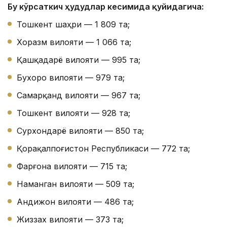
Бу кўрсаткич ҳудудлар кесимида қуйидагича:
Тошкент шаҳри — 1 809 та;
Хоразм вилояти — 1 066 та;
Қашқадарё вилояти — 995 та;
Бухоро вилояти — 979 та;
Самарқанд вилояти — 967 та;
Тошкент вилояти — 928 та;
Сурхондарё вилояти — 850 та;
Қорақалпоғистон Республикаси — 772 та;
Фарғона вилояти — 715 та;
Наманган вилояти — 509 та;
Андижон вилояти — 486 та;
Жиззах вилояти — 373 та;