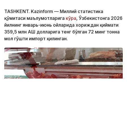
TASHKENT. Kazinform — Миллий статистика
қўмитаси маълумотларига
кўра
, Ўзбекистонга 2026
йилнинг январь-июнь ойларида хориждан қиймати
359,5 млн АҚШ долларига тенг бўлган 72 минг тонна
мол гўшти импорт қилинган.
Фото: Миллий статистика қўмитаси