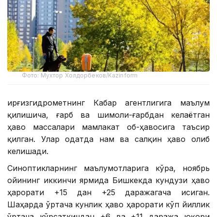
Фото: Мухтор Холдорбеков/Kazinform
Қирғизгидрометнинг Кабар агентлигига маълум
қилишича, ғарб ва шимоли-ғарбдан келаётган
ҳаво массалари мамлакат об-ҳавосига таъсир
қилган. Улар одатда нам ва салқин ҳаво олиб
келишади.
Синоптикларнинг маълумотларига кўра, ноябрь
ойининг иккинчи ярмида Бишкекда кундузи ҳаво
ҳарорати +15 дан +25 даражагача исиган.
Шаҳарда ўртача кунлик ҳаво ҳарорати кўп йиллик
ўртача кўрсаткичдан +6 ва +11 даража юқори