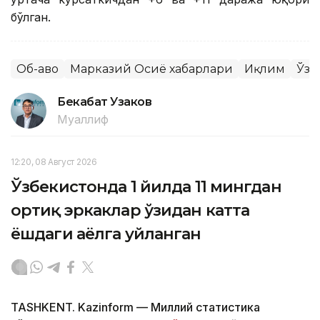
бўлган.
Об-ҳаво
Марказий Осиё хабарлари
Иқлим
Ўзб
Бекабат Узаков
Муаллиф
12:20, 08 Август 2026
Ўзбекистонда 1 йилда 11 мингдан
ортиқ эркаклар ўзидан катта
ёшдаги аёлга уйланган
TASHKENT. Kazinform — Миллий статистика