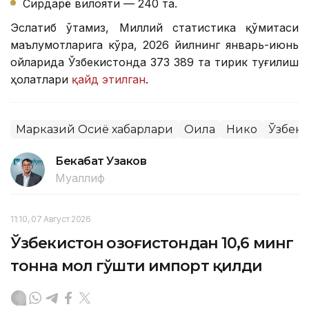
Сирдарё вилояти — 240 та.
Эслатиб ўтамиз, Миллий статистика қўмитаси
маълумотларига кўра, 2026 йилнинг январь-июнь
ойларида Ўзбекистонда 373 389 та тирик туғилиш
ҳолатлари
қайд этилган
.
Марказий Осиё хабарлари
Оила
Никоҳ
Ўзбеки
Бекабат Узаков
Муаллиф
11:10, 07 Август 2026
Ўзбекистон Қозоғистондан 10,6 минг
тонна мол гўшти импорт қилди