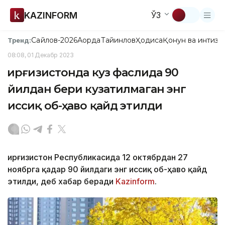
KAZINFORM
ЎЗ
Сайлов-2026
Ақорда
Тайинлов
Ҳодиса
Қонун ва интизо
Тренд:
08:08, 01 Декабр 2023
Қирғизистонда куз фаслида 90
йилдан бери кузатилмаган энг
иссиқ об-ҳаво қайд этилди
Қирғизистон Республикасида 12 октябрдан 27
ноябрга қадар 90 йилдаги энг иссиқ об-ҳаво қайд
этилди, деб хабар беради
Kazinform
.