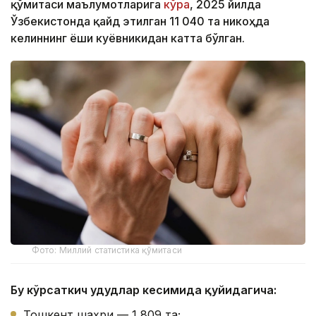
қўмитаси маълумотларига
кўра
, 2025 йилда
Ўзбекистонда қайд этилган 11 040 та никоҳда
келиннинг ёши куёвникидан катта бўлган.
Фото: Миллий статистика қўмитаси
Бу кўрсаткич ҳудудлар кесимида қуйидагича:
Тошкент шаҳри — 1 809 та;