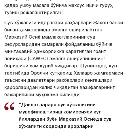
қадар ушбу масала бўйича махсус ишчи гуруҳ
тузиш режалаштирилган.
Сув хўжалиги идоралари раҳбарлари Жаҳон банки
билан ҳамкорликда амалга оширилаётган
Марказий Осиё мамлакатларининг сув
ресурсларидан самарали фойдаланиш бўйича
минтақавий ҳамкорликка қаратилган грант
лойиҳаси (CAWEC) амалга оширилишининг
боришини ҳам кўриб чиқдилар. Шунингдек, кун
тартибида Оролни қутқариш Халқаро жамғармаси
таъсисчи давлатлари раҳбарлари кенгашлари
қарорларидан келиб чиқадиган вазифаларнинг
бажарилиши муҳокама қилинди.
“Давлатлараро сув хўжалигини
мувофиқлаштириш комиссияси кўп
йиллардан буён Марказий Осиёда сув
хўжалиги соҳасида қарорларни