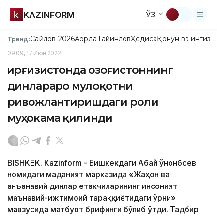
KAZINFORM
ЎЗ
Сайлов-2026
Ақорда
Тайинлов
Ҳодиса
Қонун ва интизо
Тренд:
09:09, 17 Июн 2022
Қирғизистонда Қозоғистоннинг
динлараро мулоқотни
ривожлантиришдаги роли
муҳокама қилинди
BISHKEK. Кazinform - Бишкекдаги Абай Қўнонбоев
номидаги маданият марказида «Жаҳон ва
анъанавий динлар етакчиларининг инсоният
маънавий-ижтимоий тараққиётидаги ўрни»
мавзусида матбуот брифинги бўлиб ўтди. Тадбир