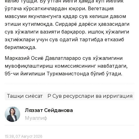
келиб тушди. Бу ўтган йилги ҳамда кўп йиллик
ўртача кўрсаткичлардан юқори. Вегетация
мавсуми якунлангунга қадар сув келиши давом
этиши кутилмоқда. Сирдарё дарёси ҳавзасидаги
сув хўжалиги вазияти барқарор. Қишлоқ хўжалиги
эҳтиёжлари учун сув одатий тартибда етказиб
берилмоқда.
Марказий Осиё Давлатлараро сув хўжалигини
мувофиқлаштириш комиссиясининг навбатдаги,
95-чи йиғилиши Туркманистонда бўлиб ўтади.
Ташқи сиёсат
ҚР Сув ресурслари ва ирригация 
Ляззат Сейданова
Муаллиф
15:38, 07 Август 2026