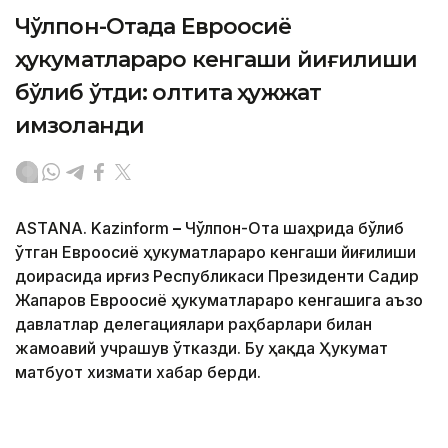
Чўлпон-Отада Евроосиё
ҳукуматлараро кенгаши йиғилиши
бўлиб ўтди: олтита ҳужжат
имзоланди
ASTANA. Kazinform
–
Чўлпон-Ота шаҳрида бўлиб
ўтган Евроосиё ҳукуматлараро кенгаши йиғилиши
доирасида Қирғиз Республикаси Президенти Садир
Жапаров Евроосиё ҳукуматлараро кенгашига аъзо
давлатлар делегациялари раҳбарлари билан
жамоавий учрашув ўтказди. Бу ҳақда Ҳукумат
матбуот хизмати хабар берди.