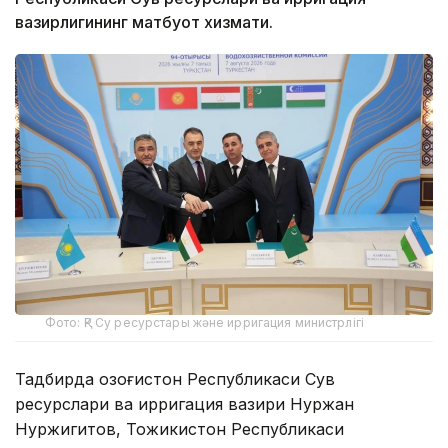
вазирлигининг матбуот хизмати.
Фото: ҚР Су ресурстары және ирригация министрлігі
Тадбирда Қозоғистон Республикаси Сув
ресурслари ва ирригация вазири Нуржан
Нуржигитов, Тожикистон Республикаси