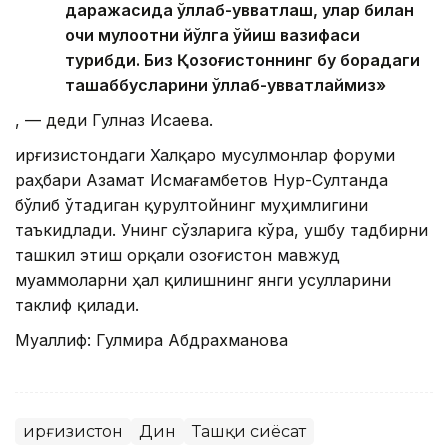
даражасида қўллаб-қувватлаш, улар билан
очиқ мулоқотни йўлга қўйиш вазифаси
турибди. Биз Қозоғистоннинг бу борадаги
ташаббусларини қўллаб-қувватлаймиз»
, — деди Гулназ Исаева.
Қирғизистондаги Халқаро мусулмонлар форуми
раҳбари Азамат Исмағамбетов Нур-Султанда
бўлиб ўтадиган қурултойнинг муҳимлигини
таъкидлади. Унинг сўзларига кўра, ушбу тадбирни
ташкил этиш орқали Қозоғистон мавжуд
муаммоларни ҳал қилишнинг янги усулларини
таклиф қилади.
Муаллиф: Гулмира Абдрахманова
Қирғизистон
Дин
Ташқи сиёсат