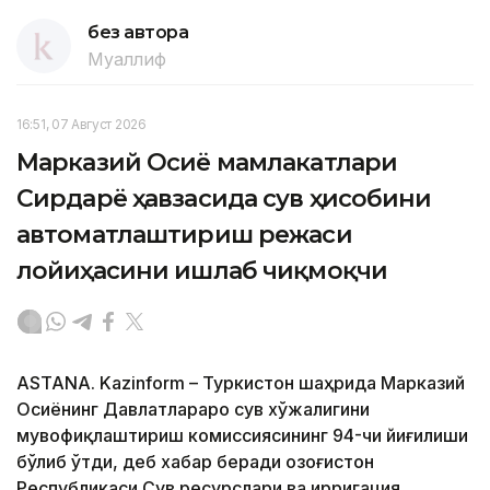
без автора
Муаллиф
16:51, 07 Август 2026
Марказий Осиё мамлакатлари
Сирдарё ҳавзасида сув ҳисобини
автоматлаштириш режаси
лойиҳасини ишлаб чиқмоқчи
ASTANA. Kazinform – Туркистон шаҳрида Марказий
Осиёнинг Давлатлараро сув хўжалигини
мувофиқлаштириш комиссиясининг 94-чи йиғилиши
бўлиб ўтди, деб хабар беради Қозоғистон
Республикаси Сув ресурслари ва ирригация