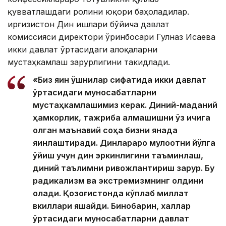
қувватлашдаги ролини юқори баҳоладилар.
Қирғизистон Дин ишлари бўйича давлат
комиссияси директори ўринбосари Гулназ Исаева
икки давлат ўртасидаги алоқаларни
мустаҳкамлаш зарурлигини такидлади.
«Биз яқин қўшнилар сифатида икки давлат
ўртасидаги муносабатларни
мустаҳкамлашимиз керак. Диний-маданий
ҳамкорлик, тажриба алмашишни ўз ичига
олган маънавий соҳа бизни янада
яқинлаштиради. Динлараро мулоқотни йўлга
қўйиш учун дин эркинлигини таъминлаш,
диний таълимни ривожлантириш зарур. Бу
радикализм ва экстремизмнинг олдини
олади. Қозоғистонда кўплаб миллат
вкиллари яшайди. Бинобарин, халқлар
ўртасидаги муносабатларни давлат