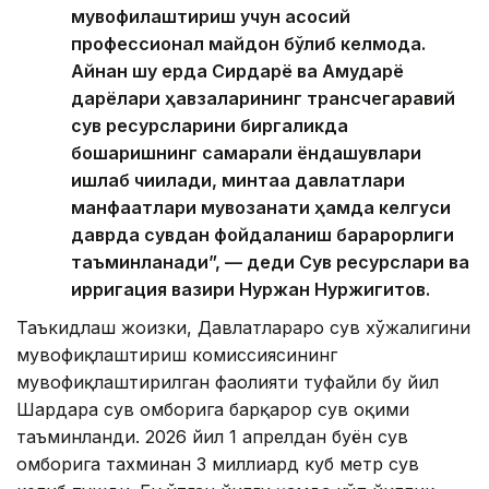
мувофиқлаштириш учун асосий
профессионал майдон бўлиб келмоқда.
Айнан шу ерда Сирдарё ва Амударё
дарёлари ҳавзаларининг трансчегаравий
сув ресурсларини биргаликда
бошқаришнинг самарали ёндашувлари
ишлаб чиқилади, минтақа давлатлари
манфаатлари мувозанати ҳамда келгуси
даврда сувдан фойдаланиш барқарорлиги
таъминланади”, — деди Сув ресурслари ва
ирригация вазири Нуржан Нуржигитов.
Таъкидлаш жоизки, Давлатлараро сув хўжалигини
мувофиқлаштириш комиссиясининг
мувофиқлаштирилган фаолияти туфайли бу йил
Шардара сув омборига барқарор сув оқими
таъминланди. 2026 йил 1 апрелдан буён сув
омборига тахминан 3 миллиард куб метр сув