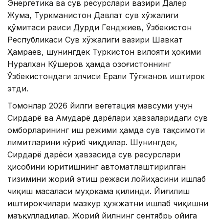
Энергетика ва сув ресурслари вазири Далер
Жума, Туркманистон Давлат сув хўжалиги
қўмитаси раиси Дурди Генджиев, Ўзбекистон
Республикаси Сув хўжалиги вазири Шавкат
Ҳамраев, шунингдек Туркистон вилояти ҳокими
Нуралхан Кўшеров ҳамда Қозоғистоннинг
Ўзбекистондаги элчиси Ерали Тўғжанов иштирок
этди.
Томонлар 2026 йилги вегетация мавсуми учун
Сирдарё ва Амударё дарёлари ҳавзаларидаги сув
омборларининг иш режими ҳамда сув тақсимоти
лимитларини кўриб чиқдилар. Шунингдек,
Сирдарё дарёси ҳавзасида сув ресурслари
ҳисобини юритишнинг автоматлаштирилган
тизимини жорий этиш режаси лойиҳасини ишлаб
чиқиш масаласи муҳокама қилинди. Йиғилиш
иштирокчилари мазкур ҳужжатни ишлаб чиқишни
маъқулладилар. Жорий йилнинг сентябрь ойига