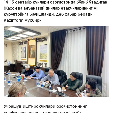
14-15 сентабр кунлари Қозоғистонда бўлиб ўтадиган
Жаҳон ва анъанавий динлар етакчиларининг VII
қурултойига бағишланди, деб хабар беради
Kazinform мухбири.
Учрашув иштирокчилари Қозоғистоннинг
конфессиялараро тотувликни қўллаб-