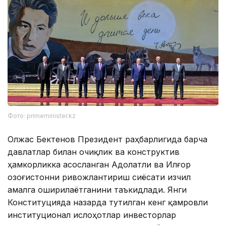
Фото: primeminister.kz
Олжас Бектенов Президент раҳбарлигида барча
давлатлар билан очиқлик ва конструктив
ҳамкорликка асосланган Адолатли ва Илғор
Қозоғистонни ривожлантириш сиёсати изчил
амалга оширилаётганини таъкидлади. Янги
Конституцияда назарда тутилган кенг қамровли
институционал ислоҳотлар инвесторлар