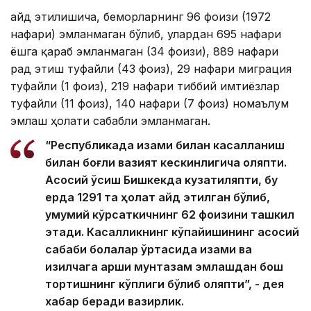
Қайд этилишича, беморларнинг 96 фоизи (1972
нафари) эмланмаган бўлиб, улардан 695 нафари
ёшга қараб эмланмаган (34 фоизи), 889 нафари
рад этиш туфайли (43 фоиз), 29 нафари миграция
туфайли (1 фоиз), 219 нафари тиббий имтиёзлар
туфайли (11 фоиз), 140 нафари (7 фоиз) номаълум
эмлаш ҳолати сабабли эмланмаган.
“Республикада қизамиқ билан касалланиш
билан боғлиқ вазият кескинлигича қоляпти.
Асосий ўсиш Бишкекда кузатиляпти, бу
ерда 1291 та ҳолат қайд этилган бўлиб,
умумий кўрсаткичнинг 62 фоизини ташкил
этади. Касалликнинг кўпайишининг асосий
сабаби болалар ўртасида қизамиқ ва
қизилчага қарши мунтазам эмлашдан бош
тортишнинг кўплиги бўлиб қоляпти”, - дея
хабар беради вазирлик.