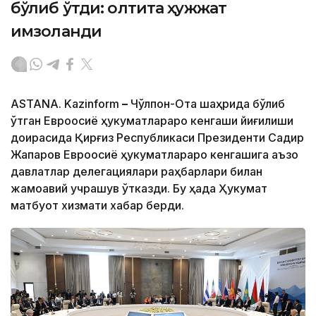
бўлиб ўтди: олтита ҳужжат
имзоланди
ASTANA. Kazinform
–
Чўлпон-Ота шаҳрида бўлиб
ўтган Евроосиё ҳукуматлараро кенгаши йиғилиши
доирасида Қирғиз Республикаси Президенти Садир
Жапаров Евроосиё ҳукуматлараро кенгашига аъзо
давлатлар делегациялари раҳбарлари билан
жамоавий учрашув ўтказди. Бу ҳақда Ҳукумат
матбуот хизмати хабар берди.