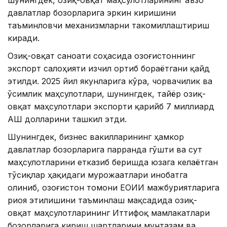
шунингдек, озиқ-овқат маҳсулотларининг аъзо
давлатлар бозорларига эркин киришини
таъминловчи механизмларни такомиллаштириш
киради.
Озиқ-овқат саноати соҳасида Қозоғистоннинг
экспорт салоҳияти изчил ортиб бораётгани қайд
этилди. 2025 йил якунларига кўра, чорвачилик ва
ўсимлик маҳсулотлари, шунингдек, тайёр озиқ-
овқат маҳсулотлари экспорти қарийб 7 миллиард
АҚШ долларини ташкил этди.
Шунингдек, бизнес вакилларининг ҳамкор
давлатлар бозорларига парранда гўшти ва сут
маҳсулотларини етказиб беришда юзага келаётган
тўсиқлар ҳақидаги мурожаатлари инобатга
олиниб, Қозоғистон томони ЕОИИ мажбуриятларига
риоя этилишини таъминлаш мақсадида озиқ-
овқат маҳсулотларининг Иттифоқ мамлакатлари
бозорларига кириш шартларини мунтазам ва