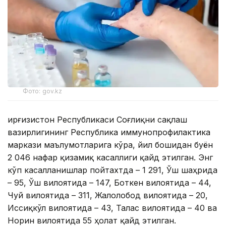
Фото: gov.kz
Қирғизистон Республикаси Соғлиқни сақлаш
вазирлигининг Республика иммунопрофилактика
маркази маълумотларига кўра, йил бошидан буён
2 046 нафар қизамиқ касаллиги қайд этилган. Энг
кўп касалланишлар пойтахтда – 1 291, Ўш шаҳрида
– 95, Ўш вилоятида – 147, Боткен вилоятида – 44,
Чуй вилоятида – 311, Жалолобод вилоятида – 20,
Иссиқкўл вилоятида – 43, Талас вилоятида – 40 ва
Норин вилоятида 55 ҳолат қайд этилган.