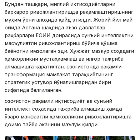
Бундан ташқари, миллий иқтисодиётларни
барқарор ривожлантиришда рақамлаштиришнинг
муҳим ўрни алоҳида қайд этилди. Жорий йил май
ойида Астана шаҳрида аъзо давлатлар
раҳбарлари ЕОИИ доирасида сунъий интеллектни
масъулиятли ривожлантириш бўйича қўшма
баёнотни имзолаган эди. Ҳужжат мазкур соҳадаги
ҳамкорликни мустаҳкамлаш ва илғор тажриба
алмашишга қаратилган. Қозоғистонда рақамли
трансформация мамлакат тараққиётининг
стратегик устувор йўналишларидан бири
сифатида белгиланган.
Қозоғистон рақамли иқтисодиёт ва сунъий
интеллект соҳасида тажриба алмашиш ҳамда
ўзаро манфаатли ҳамкорликни ривожлантиришга
доимо тайёр эканини маълум қилди.