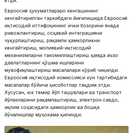
етди.
Евроосиё ҳукуматлараро кенгашининг
кенгайтирилган таркибдаги йиғилишида Евроосиё
иқтисодий иттифоқининг ички бозорини янада
ривожлантириш, соҳавий интеграцияни
чуқурлаштириш, рақамли ҳамкорликни
кенгайтириш, молиявий-иқтисодий
механизмларни такомиллаштириш ҳамда аъзо
давлатларнинг қўшма ишларини
мувофиқлаштириш масалалари кўриб чиқилди.
Евроосиё иқтисодий комиссияси кун тартибидаги
масалалар бўйича ҳисоботлар тақдим этди.
Хусусан, юк темир йўл ташувлари ва транспорт
йўлакларини рақамлаштириш, электрон савдо,
иқлим соҳасидаги ҳамкорлик ва бошқа
йўналишлар муҳокама қилинди.