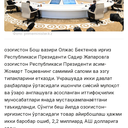
Фото: primeminister.kz
Қозоғистон Бош вазири Олжас Бектенов Қирғиз
Республикаси Президенти Садир Жапаровга
Қозоғистон Республикаси Президенти Қасим-
Жомарт Тоқаевнинг самимий саломи ва эзгу
тилакларини етказди. Учрашувда икки давлат
раҳбарлари ўртасидаги ишончли сиёсий мулоқот
ва ўзаро англашувга асосланган иттифоқчилик
муносабатлари янада мустаҳкамланаётгани
таъкидланди. Сўнгги беш йилда Қозоғистон–
Қирғизистон ўртасидаги товар айирбошлаш ҳажми
икки баробар ошиб, 2,2 миллиард АҚШ долларига