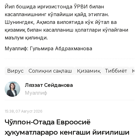
Йил бошида Қирғизистонда ЎРВИ билан
касалланишнинг кўпайиши қайд этилган.
Шунингдек, Ақмола вилоятида кўк йўтал ва
қизамиқ билан касалланиш ҳолатлари кўпайгани
маълум қилинди.
Муаллиф: Гульмира Абдрахманова
Вирус
Соғлиқни сақлаш
Қизамиқ
Тиббиёт
Қи
Ляззат Сейданова
Муаллиф
15:38, 07 Август 2026
Чўлпон-Отада Евроосиё
ҳукуматлараро кенгаши йиғилиши