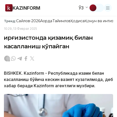
KAZINFORM
ЎЗ
Сайлов-2026
Ақорда
Тайинлов
Ҳодиса
Қонун ва интизо
Тренд:
10:29, 13 Феврал 2025
Қирғизистонда қизамиқ билан
касалланиш кўпайган
BISHKEK. Kazinform - Республикада қизамиқ билан
касалланиш бўйича кескин вазият кузатилмоқда, деб
хабар беради Kazinform агентлиги мухбири.