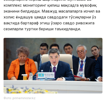
комплекс мониторинг қилиш мақсадга мувофиқ
эканини билдирди. Мавжуд масалаларга изчил ва
холис ёндашув ҳамда савдодаги тўсиқларни ўз
вақтида бартараф этиш ўзаро савдо ривожига
сезиларли туртки бериши таъкидланди.
Фото: primeminister.kz