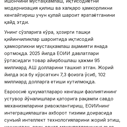
ишончини мустаҳкамлаш, иқтисодиётни
модернизация қилиш ва халқаро ҳамкорликни
кенгайтириш учун қулай шароит яратаётганини
қайд этди.
Унинг сўзларига кўра, ҳозирги ташқи
қийинчиликлар шароитида иқтисодий
ҳамкорликни мустаҳкамлаш аҳамияти янада
ортмоқда. 2025 йилда ЕОИИ давлатлари
ўртасидаги товар айирбошлаш ҳажми 95
миллиард АҚШ долларини ташкил этган. Жорий
йилда эса бу кўрсаткич 7,3 фоизга ўсиб, 102
миллиард долларга етиши кутилмоқда.
Евроосиё ҳукуматлараро кенгаши фаолиятининг
устувор йўналишлари қаторига рақамли савдо
механизмларини ривожлантириш, ЕОИИнинг
интеграциялашган ахборот тизими доирасида
сунъий интеллект технологияларини жорий этиш,