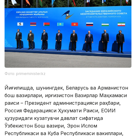
Фото: primeminister.kz
Йиғилишда, шунингдек, Беларусь ва Арманистон
бош вазирлари, Қирғизистон Вазирлар Маҳкамаси
раиси – Президент администрацияси раҳбари,
Россия Федерацияси Ҳукумати Раиси, ЕОИИ
ҳузуридаги кузатувчи давлат сифатида
Ўзбекистон Бош вазири, Эрон Ислом
Республикаси ва Куба Республикаси вакиллари,