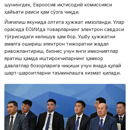
шунингдек, Евроосиё иқтисодий комиссияси
ҳайъати раиси ҳам сўзга чиқди.
Йиғилиш якунида олтита ҳужжат имзоланди. Улар
орасида ЕОИИда товарларнинг электрон савдоси
тўғрисидаги келишув ҳам бор. Ушбу ҳужжатни
амалга ошириш электрон тижоратни жадал
ривожлантириш, бизнес учун янги имкониятлар
яратиш ҳамда иштирокчиларнинг ҳамкор
давлатлар бозорларига чиқиши учун янада қулай
шарт-шароитларни таъминлашга хизмат қилади.