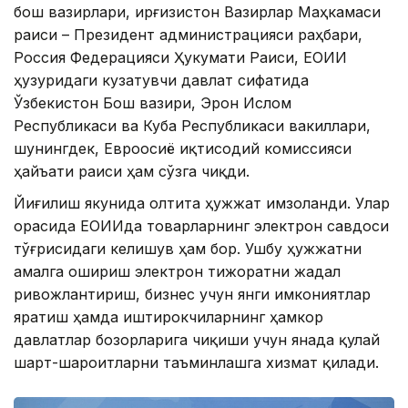
бош вазирлари, Қирғизистон Вазирлар Маҳкамаси
раиси – Президент администрацияси раҳбари,
Россия Федерацияси Ҳукумати Раиси, ЕОИИ
ҳузуридаги кузатувчи давлат сифатида
Ўзбекистон Бош вазири, Эрон Ислом
Республикаси ва Куба Республикаси вакиллари,
шунингдек, Евроосиё иқтисодий комиссияси
ҳайъати раиси ҳам сўзга чиқди.
Йиғилиш якунида олтита ҳужжат имзоланди. Улар
орасида ЕОИИда товарларнинг электрон савдоси
тўғрисидаги келишув ҳам бор. Ушбу ҳужжатни
амалга ошириш электрон тижоратни жадал
ривожлантириш, бизнес учун янги имкониятлар
яратиш ҳамда иштирокчиларнинг ҳамкор
давлатлар бозорларига чиқиши учун янада қулай
шарт-шароитларни таъминлашга хизмат қилади.