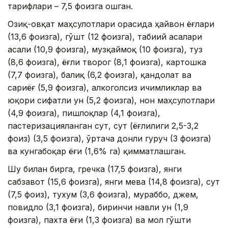
тарифлари – 7,5 фоизга ошган.
Озиқ-овқат маҳсулотлари орасида ҳайвон ёғлари
(13,6 фоизга), гўшт (12 фоизга), табиий асалари
асали (10,9 фоизга), музқаймоқ (10 фоизга), туз
(8,6 фоизга), ёғли творог (8,1 фоизга), картошка
(7,7 фоизга), балиқ (6,2 фоизга), қандолат ва
сариёғ (5,9 фоизга), алкоголсиз ичимликлар ва
юқори сифатли ун (5,2 фоизга), нон маҳсулотлари
(4,9 фоизга), пишлоқлар (4,1 фоизга),
пастеризацияланган сут, сут (ёғлилиги 2,5-3,2
фоиз) (3,5 фоизга), ўртача донли гуруч (3 фоизга)
ва кунгабоқар ёғи (1,6% га) қимматлашган.
Шу билан бирга, гречка (17,5 фоизга), янги
сабзавот (15,6 фоизга), янги мева (14,8 фоизга), сут
(7,5 фоиз), тухум (3,6 фоизга), мураббо, джем,
повидло (3,1 фоизга), биринчи навли ун (1,9
фоизга), пахта ёғи (1,3 фоизга) ва мол гўшти