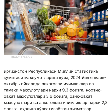
Фото: Freepik
Қирғизистон Республикаси Миллий статистика
қўмитаси маълумотларига кўра, 2024 йил январь-
октябрь ойларида алкоголли ичимликлар ва
тамаки маҳсулотлари нархи 9,3 фоизга, ноозиқ-
овқат маҳсулотлари 3,6 фоизга, озиқ-овқат
маҳсулотлари ва алкоголсиз ичимликлар нархи 2,3
фоизга, аҳолига кўрсатилаётган хизматлар