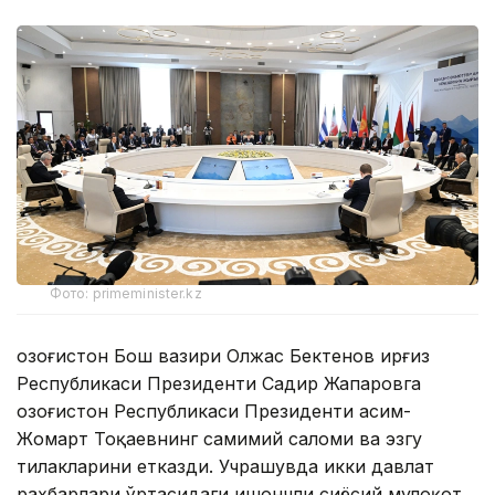
Фото: primeminister.kz
Қозоғистон Бош вазири Олжас Бектенов Қирғиз
Республикаси Президенти Садир Жапаровга
Қозоғистон Республикаси Президенти Қасим-
Жомарт Тоқаевнинг самимий саломи ва эзгу
тилакларини етказди. Учрашувда икки давлат
раҳбарлари ўртасидаги ишончли сиёсий мулоқот