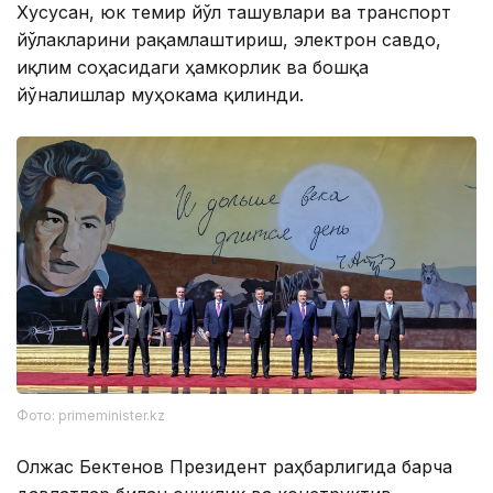
Хусусан, юк темир йўл ташувлари ва транспорт
йўлакларини рақамлаштириш, электрон савдо,
иқлим соҳасидаги ҳамкорлик ва бошқа
йўналишлар муҳокама қилинди.
Фото: primeminister.kz
Олжас Бектенов Президент раҳбарлигида барча