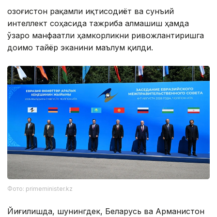
Қозоғистон рақамли иқтисодиёт ва сунъий
интеллект соҳасида тажриба алмашиш ҳамда
ўзаро манфаатли ҳамкорликни ривожлантиришга
доимо тайёр эканини маълум қилди.
Фото: primeminister.kz
Йиғилишда, шунингдек, Беларусь ва Арманистон