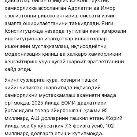
давлатлар билан очиқлик ва конструктив
ҳамкорликка асосланган Адолатли ва Илғор
Қозоғистонни ривожлантириш сиёсати изчил
амалга оширилаётганини таъкидлади. Янги
Конституцияда назарда тутилган кенг қамровли
институционал ислоҳотлар инвесторлар
ишончини мустаҳкамлаш, иқтисодиётни
модернизация қилиш ва халқаро ҳамкорликни
кенгайтириш учун қулай шароит яратаётганини
қайд этди.
Унинг сўзларига кўра, ҳозирги ташқи
қийинчиликлар шароитида иқтисодий
ҳамкорликни мустаҳкамлаш аҳамияти янада
ортмоқда. 2025 йилда ЕОИИ давлатлари
ўртасидаги товар айирбошлаш ҳажми 95
миллиард АҚШ долларини ташкил этган. Жорий
йилда эса бу кўрсаткич 7,3 фоизга ўсиб, 102
миллиард долларга етиши кутилмоқда.