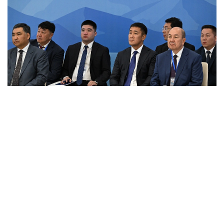
Фото: primeminister.kz
Шунингдек, Иттифоққа аъзо давлатларда илмий
унвонлар тўғрисидаги ҳужжатларни ўзаро тан
олиш ҳақидаги келишув ва ҳамкорликни янада
ривожлантиришга қаратилган бир қатор қарорлар
қабул қилинди.
Евроосиё ҳукуматлараро кенгашининг навбатдаги