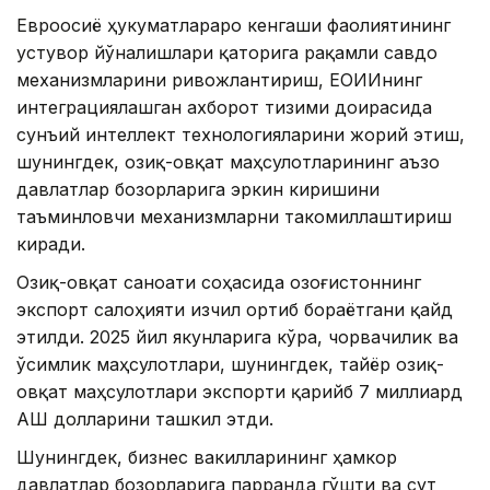
Евроосиё ҳукуматлараро кенгаши фаолиятининг
устувор йўналишлари қаторига рақамли савдо
механизмларини ривожлантириш, ЕОИИнинг
интеграциялашган ахборот тизими доирасида
сунъий интеллект технологияларини жорий этиш,
шунингдек, озиқ-овқат маҳсулотларининг аъзо
давлатлар бозорларига эркин киришини
таъминловчи механизмларни такомиллаштириш
киради.
Озиқ-овқат саноати соҳасида Қозоғистоннинг
экспорт салоҳияти изчил ортиб бораётгани қайд
этилди. 2025 йил якунларига кўра, чорвачилик ва
ўсимлик маҳсулотлари, шунингдек, тайёр озиқ-
овқат маҳсулотлари экспорти қарийб 7 миллиард
АҚШ долларини ташкил этди.
Шунингдек, бизнес вакилларининг ҳамкор
давлатлар бозорларига парранда гўшти ва сут