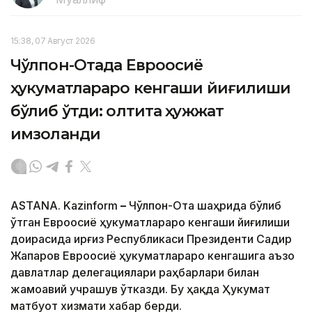
15:38, 07 Август 2026
Чўлпон-Отада Евроосиё
ҳукуматлараро кенгаши йиғилиши
бўлиб ўтди: олтита ҳужжат
имзоланди
ASTANA. Kazinform
–
Чўлпон-Ота шаҳрида бўлиб
ўтган Евроосиё ҳукуматлараро кенгаши йиғилиши
доирасида Қирғиз Республикаси Президенти Садир
Жапаров Евроосиё ҳукуматлараро кенгашига аъзо
давлатлар делегациялари раҳбарлари билан
жамоавий учрашув ўтказди. Бу ҳақда Ҳукумат
матбуот хизмати хабар берди.