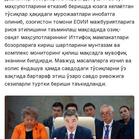
маҳсулотларини етказиб беришда юзага келаётган
тўсиқлар ҳақидаги мурожаатлари инобатга
олиниб, Қозоғистон томони ЕОИИ мажбуриятларига
риоя этилишини таъминлаш мақсадида озиқ-
овқат маҳсулотларининг Иттифоқ мамлакатлари
бозорларига кириш шартларини мунтазам ва
комплекс мониторинг қилиш мақсадга мувофиқ
эканини билдирди. Мавжуд масалаларга изчил ва
холис ёндашув ҳамда савдодаги тўсиқларни ўз
вақтида бартараф этиш ўзаро савдо ривожига
сезиларли туртки бериши таъкидланди.