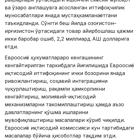
ва ўзаро англашувга асосланган иттифоқчилик
муносабатлари янада мустаҳкамланаётгани
таъкидланди. Сўнгги беш йилда Қозоғистон–
Қирғизистон ўртасидаги товар айирбошлаш ҳажми
икки баробар ошиб, 2,2 миллиард АҚШ долларига
етди.
Евроосиё ҳукуматлараро кенгашининг
кенгайтирилган таркибдаги йиғилишида Евроосиё
иқтисодий иттифоқининг ички бозорини янада
ривожлантириш, соҳавий интеграцияни
чуқурлаштириш, рақамли ҳамкорликни
кенгайтириш, молиявий-иқтисодий
механизмларни такомиллаштириш ҳамда аъзо
давлатларнинг қўшма ишларини
мувофиқлаштириш масалалари кўриб чиқилди.
Евроосиё иқтисодий комиссияси кун тартибидаги
масалалар бўйича ҳисоботлар тақдим этди.