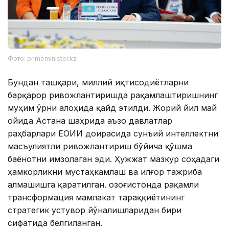
Фото: primeminister.kz
Бундан ташқари, миллий иқтисодиётларни
барқарор ривожлантиришда рақамлаштиришнинг
муҳим ўрни алоҳида қайд этилди. Жорий йил май
ойида Астана шаҳрида аъзо давлатлар
раҳбарлари ЕОИИ доирасида сунъий интеллектни
масъулиятли ривожлантириш бўйича қўшма
баёнотни имзолаган эди. Ҳужжат мазкур соҳадаги
ҳамкорликни мустаҳкамлаш ва илғор тажриба
алмашишга қаратилган. Қозоғистонда рақамли
трансформация мамлакат тараққиётининг
стратегик устувор йўналишларидан бири
сифатида белгиланган.