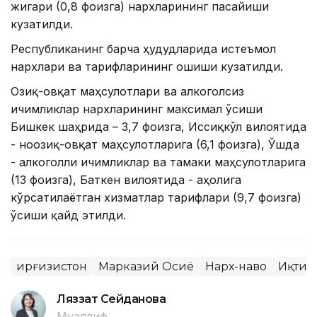
жигари (0,8 фоизга) нархларининг пасайиши
кузатилди.
Республиканинг барча ҳудудларида истеъмол
нархлари ва тарифларининг ошиши кузатилди.
Озиқ-овқат маҳсулотлари ва алкоголсиз
ичимликлар нархларининг максимал ўсиши
Бишкек шаҳрида – 3,7 фоизга, Иссиқкўл вилоятида
- ноозиқ-овқат маҳсулотларига (6,1 фоизга), Ўшда
- алкоголли ичимликлар ва тамаки маҳсулотларига
(13 фоизга), Баткен вилоятида - аҳолига
кўрсатилаётган хизматлар тарифлари (9,7 фоизга)
ўсиши қайд этилди.
Қирғизистон
Марказий Осиё
Нарх-наво
Иқтис
Ляззат Сейданова
Муаллиф