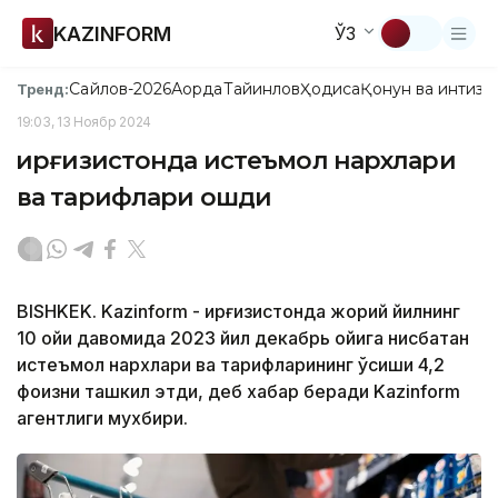
KAZINFORM
ЎЗ
Сайлов-2026
Ақорда
Тайинлов
Ҳодиса
Қонун ва интизо
Тренд:
19:03, 13 Ноябр 2024
Қирғизистонда истеъмол нархлари
ва тарифлари ошди
BISHKEK. Kazinform - Қирғизистонда жорий йилнинг
10 ойи давомида 2023 йил декабрь ойига нисбатан
истеъмол нархлари ва тарифларининг ўсиши 4,2
фоизни ташкил этди, деб хабар беради Kazinform
агентлиги мухбири.