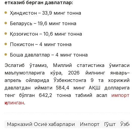
етказиб берган давлатлар:
Ҳиндистон – 33,9 минг тонна
Беларусь – 19,6 минг тонна
Қозоғистон – 10,6 минг тонна
Покистон – 4 минг тонна
Бошқа давлатлар – 4 минг тонна
Эслатиб ўтамиз, Миллий статистика қўмитаси
маълумотларига кўра, 2026 йилнинг январь–
апрель ойларида Ўзбекистонга 9 та хорижий
давлатдан қиймати 584,4 минг АҚШ долларига
тенг бўлган 642,2 тонна табиий асал
импорт
қилинган
.
Марказий Осиё хабарлари
Импорт
Гўшт
Ўзбе