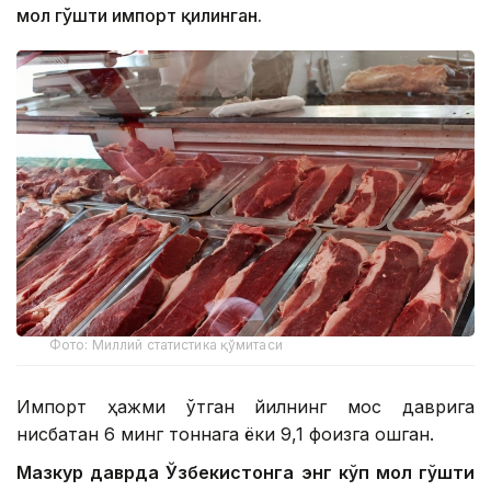
мол гўшти импорт қилинган.
Фото: Миллий статистика қўмитаси
Импорт ҳажми ўтган йилнинг мос даврига
нисбатан 6 минг тоннага ёки 9,1 фоизга ошган.
Мазкур даврда Ўзбекистонга энг кўп мол гўшти