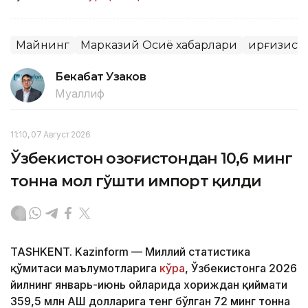
Майнинг
Марказий Осиё хабарлари
Қирғизист
Бекабат Узаков
Муаллиф
11:10, 07 Август 2026
Ўзбекистон Қозоғистондан 10,6 минг
тонна мол гўшти импорт қилди
TASHKENT. Kazinform — Миллий статистика
қўмитаси маълумотларига
кўра
, Ўзбекистонга 2026
йилнинг январь-июнь ойларида хориждан қиймати
359,5 млн АҚШ долларига тенг бўлган 72 минг тонна