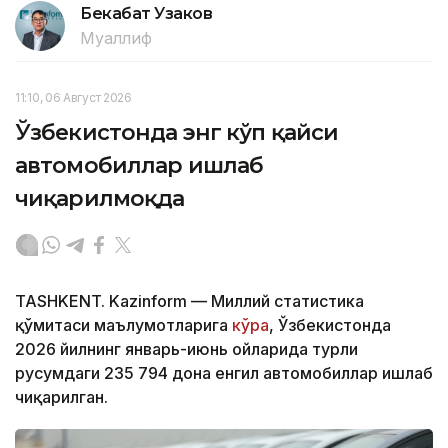
Бекабат Узаков
Муаллиф
11:10, 06 Август 2026
Ўзбекистонда энг кўп қайси
автомобиллар ишлаб
чиқарилмоқда
TASHKENT. Kazinform — Миллий статистика
қўмитаси маълумотларига
кўра
, Ўзбекистонда
2026 йилнинг январь-июнь ойларида турли
русумдаги 235 794 дона енгил автомобиллар ишлаб
чиқарилган.