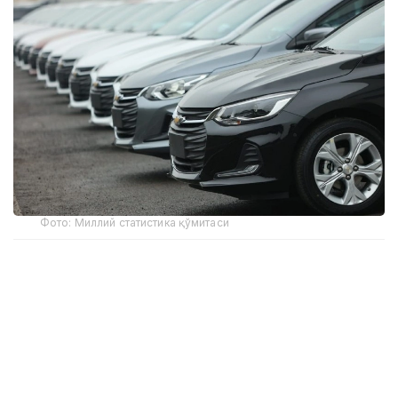
Фото: Миллий статистика қўмитаси
Бу кўрсаткич ўтган йилнинг мос даврига нисбатан
26,8 минг донага ошган.
Улар русумлар бўйича қуйидагича:
Cobalt — 82 951 дона;
Damas — 42 663 дона;