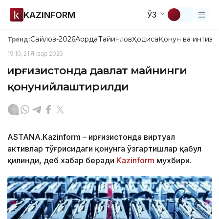
KAZINFORM
ЎЗ
Сайлов-2026
Ақорда
Тайинлов
Ҳодиса
Қонун ва интизо
Тренд:
19:10, 21 Январ 2026
Қирғизистонда давлат майнинги
қонунийлаштирилди
ASTANA.Kazinform – Қирғизистонда виртуал
активлар тўғрисидаги қонунга ўзгартишлар қабул
қилинди, деб хабар беради
Kazinform
мухбири.