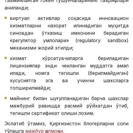
таъминланган токен тушунчаларининг таърифлари
аниқланди;
виртуал активлар соҳасида инновацион
хизматларни назорат қилинадиган муҳитда
синовдан ўтказиш имконини берадиган
«регулятор қумлоқлари» (regulatory sandbox)
механизми жорий этилди;
хизмат кўрсатувчиларга бериладиган
лицензиялар энди чекланган муддатга амал
қилади, номга тегишли (берилмайдиган)
хусусиятга эга ва учинчи шахсларга
топширилмайди;
майнинг билан шуғулланадиган барча шахслар
мажбурий равишда расмий рўйхатдан ўтиб,
тегишли сертификат олиши лозим.
Эслатиб ўтамиз, Қирғизистон блогерларни солиқ
тўлашга
мажбур қилмоқчи
.