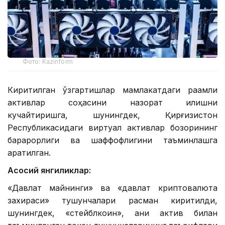
Фото: Kazinform
Киритилган ўзгартишлар мамлакатдаги рақамли
активлар соҳасини назорат қилишни
кучайтиришга, шунингдек, Қирғизистон
Республикасидаги виртуал активлар бозорининг
барқарорлиги ва шаффофлигини таъминлашга
қаратилган.
Асосий янгиликлар:
«Давлат майнинги» ва «давлат криптовалюта
захираси» тушунчалари расман киритилди,
шунингдек, «стейблкоин», аниқ актив билан