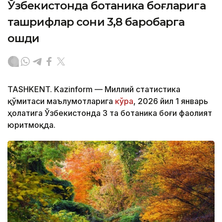
Ўзбекистонда ботаника боғларига
ташрифлар сони 3,8 баробарга
ошди
TASHKENT. Kazinform — Миллий статистика
қўмитаси маълумотларига
кўра
, 2026 йил 1 январь
ҳолатига Ўзбекистонда 3 та ботаника боғи фаолият
юритмоқда.