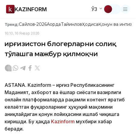
KAZINFORM
ЎЗ
Сайлов-2026
Ақорда
Тайинлов
Ҳодиса
Қонун ва интизо
Тренд:
16:10, 16 Январ 2026
Қирғизистон блогерларни солиқ
тўлашга мажбур қилмоқчи
АSTANА. Kazinform – Қирғиз Республикасининг
Маданият, ахборот ва ёшлар сиёсати вазирлиги
онлайн платформаларда рақамли контент яратиб
келаётган фуқароларнинг ҳуқуқий мақомини
аниқлайдиган қонун лойиҳасини ишлаб чиқишга
киришди. Бу ҳақда
Kazinform
мухбири хабар
беради.