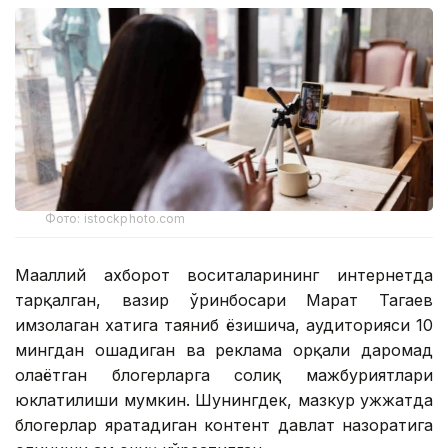
Фото: istockphoto.com
Маҳаллий ахборот воситаларининг интернетда
тарқалган, вазир ўринбосари Марат Тагаев
имзолаган хатига таяниб ёзишича, аудиторияси 10
мингдан ошадиган ва реклама орқали даромад
олаётган блогерларга солиқ мажбуриятлари
юклатилиши мумкин. Шунингдек, мазкур ҳужжатда
блогерлар яратадиган контент давлат назоратига