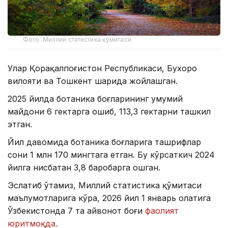
Фото: Миллий статистика қўмитаси
Улар Қорақалпоғистон Республикаси, Бухоро
вилояти ва Тошкент шаҳрида жойлашган.
2025 йилда ботаника боғларининг умумий
майдони 6 гектарга ошиб, 113,3 гектарни ташкил
этган.
Йил давомида ботаника боғларига ташрифлар
сони 1 млн 170 мингтага етган. Бу кўрсаткич 2024
йилга нисбатан 3,8 баробарга ошган.
Эслатиб ўтамиз, Миллий статистика қўмитаси
маълумотларига кўра, 2026 йил 1 январь ҳолатига
Ўзбекистонда 7 та ҳайвонот боғи
фаолият
юритмоқда.