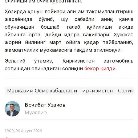
олиниши ҳам очиқ кўрсатилган.
Ҳозирда қонун лойиҳаси ҳали ҳам такомиллаштириш
жараёнида бўлиб, шу сабабли аниқ қанча
обуначидан бошлаб талаб қўйилиши ҳақида
айтишга эрта, дейди идора вакиллари. Ҳужжат
жорий йилнинг март ойига қадар тайёрланиб,
жамоатчилик муҳокамасига тақдим этилмоқчи.
Эслатиб ўтамиз, Қирғизистон автомобиль
сотишдан олинадиган солиқни
бекор қилди
.
Марказий Осиё хабарлари
Қирғизистон
Солиқл
Бекабат Узаков
Муаллиф
12:09, 09 Август 2026