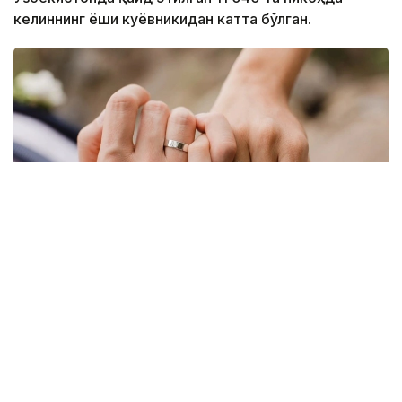
келиннинг ёши куёвникидан катта бўлган.
Фото: Миллий статистика қўмитаси
Бу кўрсаткич ҳудудлар кесимида қуйидагича:
Тошкент шаҳри — 1 809 та;
Хоразм вилояти — 1 066 та;