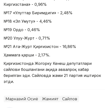
Киргизстана» - 0,96%
№17 «Улуттар Биримдиги» - 2,48%
№18 «Эл Умуту» - 4,46%
№19 Ордо - 0,46%
№20 Улуу-Журт - 0,71%
№21 Aта-Журт Қирғизистон - 16,86%
Ҳаммага қарши - 2,17%.
Қирғизистонда Жогорку Кенеш депутатлари
сайлови бошлангани ҳақида аввалроқ хабар
берилган эди. Сайловда жами 21 партия иштирок
этди.
Марказий Осиё
Жамият
Сайлов