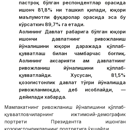
пастроқ бўлган респондентлар орасида
ишонч 81,8% ни ташкил қилади, юқори
маълумотли фуқаролар орасида эса бу
кўрсаткич 89,7% га етади.
Аҳолининг Давлат раҳбарига бўлган юқори
ишончи давлатнинг ривожланиш
йўналишини юқори даражада қўллаб-
қувватлаш билан чамбарчас боғлиқ.
Аҳолининг аксарияти ҳам давлатнинг
ривожланиш йўналишини қўллаб-
қувватлайди. Хусусан, 81,5%
қозоғистонлик давлат тўғри йўналишда
ривожланмоқда, деб ҳисоблайди, —
дейилади хабарда.
Мамлакатнинг ривожланиш йўналишини қўллаб-
қувватловчиларнинг ижтимоий-демографик
портрети Президентга ишонган
қозоғистонликларнинг портретига ўхшайди.