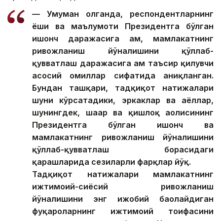
— Умуман олганда, респондентларнинг
ёши ва маълумоти Президентга бўлган
ишонч даражасига ҳам, мамлакатнинг
ривожланиш йўналишини қўллаб-
қувватлаш даражасига ҳам таъсир қилувчи
асосий омиллар сифатида аниқланган.
Бундан ташқари, тадқиқот натижалари
шуни кўрсатадики, эркаклар ва аёллар,
шунингдек, шаҳар ва қишлоқ аҳолисининг
Президентга бўлган ишонч ва
мамлакатнинг ривожланиш йўналишини
қўллаб-қувватлаш борасидаги
қарашларида сезиларли фарқлар йўқ.
Тадқиқот натижалари мамлакатнинг
ижтимоий-сиёсий ривожланиш
йўналишини энг ижобий баҳолайдиган
фуқароларнинг ижтимоий тоифасини