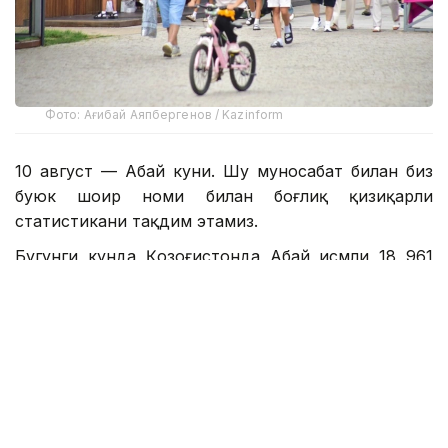
Фото: Ағибай Аяпбергенов / Kazinform
10 август — Абай куни. Шу муносабат билан биз
буюк шоир номи билан боғлиқ қизиқарли
статистикани тақдим этамиз.
Бугунги кунда Қозоғистонда Абай исмли 18 961
киши яшайди. Бу исм энг кўп учрайдиган ҳудудлар
Астана шаҳри (2186 киши), Туркистон вилояти
(2008 киши) ва Алмати шаҳри (1740 киши).
Абай исмли энг кекса қозоқ 1932 йилда туғилган.
Бу исмни олиб юрганлар орасида 30-34 ёшдаги
фуқаролар кўпчиликни ташкил қилади — 3267
киши.