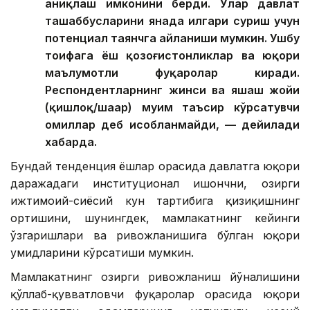
аниқлаш имконини берди. Улар давлат
ташаббусларини янада илгари суриш учун
потенциал таянчга айланиши мумкин. Ушбу
тоифага ёш қозоғистонликлар ва юқори
маълумотли фуқаролар киради.
Респондентларнинг жинси ва яшаш жойи
(қишлоқ/шаҳар) муҳим таъсир кўрсатувчи
омиллар деб ҳисобланмайди, — дейилади
хабарда.
Бундай тенденция ёшлар орасида давлатга юқори
даражадаги институционал ишончни, ҳозирги
ижтимоий-сиёсий кун тартибига қизиқишнинг
ортишини, шунингдек, мамлакатнинг кейинги
ўзгаришлари ва ривожланишига бўлган юқори
умидларини кўрсатиши мумкин.
Мамлакатнинг ҳозирги ривожланиш йўналишини
қўллаб-қувватловчи фуқаролар орасида юқори