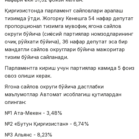
Қирғизистонда парламент сайловлари аралаш
тизимда ўтди. Жогорку Кенешга 54 нафар депутат
пропорционал тизимга мувофиқ ягона сайлов
округи бўйича (сиёсий партиялар номзодларининг
очиқ рўйхати бўйича), 36 нафар депутат эса бир
мандатли сайлов округлари бўйича мажоритар
тизим бўйича сайланади.
Парламентга кириш учун партиялар камида 5 фоиз
овоз олиши керак.
Ягона сайлов округи бўйича дастлабки
маълумотлар Aвтомат ҳисоблагиш қутилардан
олинган:
№1 Aта-Мекен - 3,48%
№2 «Бутун Қирғизистан» - 6,74%
№3 Aльянс - 8,23%