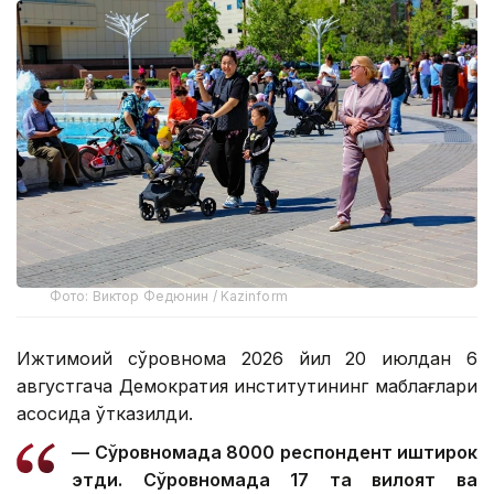
Фото: Виктор Федюнин / Kazinform
Ижтимоий сўровнома 2026 йил 20 июлдан 6
августгача Демократия институтининг маблағлари
асосида ўтказилди.
— Сўровномада 8000 респондент иштирок
этди. Сўровномада 17 та вилоят ва