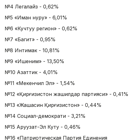
№4 Легалайз - 0,62%
№5 «Иман нуру» - 6,01%
№6 «Кучтуу регион» - 0,62%
№7 «Багит» - 0,95%
№8 Интимак - 10,81%
№9 «Ишеним» - 13,50%
№10 Азаттик - 4,01%
№11 «Мекенчил Эл» - 1,54%
№12 «Қирғизистон жашилдар партияси» - 0,41%
№13 «Жашасин Қирғизистон» - 0,44%
№14 Социал-демократи - 3,21%
№15 Aруузат-Эл Куту - 0,46%
№16 «Патриотическая Партия Единения