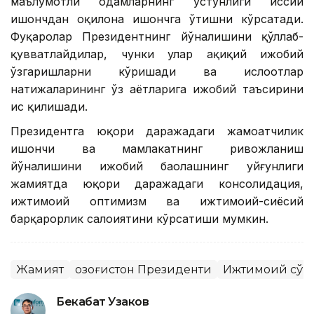
маълумотли одамларнинг устунлиги ҳиссий
ишончдан оқилона ишончга ўтишни кўрсатади.
Фуқаролар Президентнинг йўналишини қўллаб-
қувватлайдилар, чунки улар ҳақиқий ижобий
ўзгаришларни кўришади ва ислоҳотлар
натижаларининг ўз ҳаётларига ижобий таъсирини
ҳис қилишади.
Президентга юқори даражадаги жамоатчилик
ишончи ва мамлакатнинг ривожланиш
йўналишини ижобий баҳолашнинг уйғунлиги
жамиятда юқори даражадаги консолидация,
ижтимоий оптимизм ва ижтимоий-сиёсий
барқарорлик салоҳиятини кўрсатиши мумкин.
Жамият
Қозоғистон Президенти
Ижтимоий сўр
Бекабат Узаков