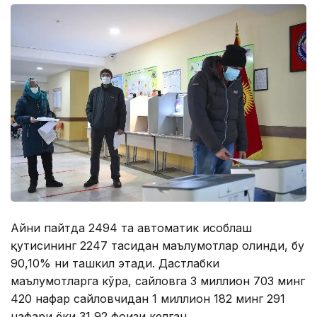
Aйни пайтда 2494 та автоматик ҳисоблаш
қутисининг 2247 тасидан маълумотлар олинди, бу
90,10% ни ташкил этади. Дастлабки
маълумотларга кўра, сайловга 3 миллион 703 минг
420 нафар сайловчидан 1 миллион 182 минг 291
нафари ёки 31,92 фоизи келган.