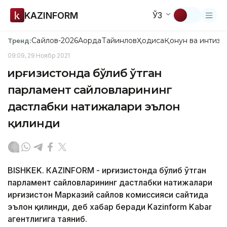
KAZINFORM
ЎЗ
Сайлов-2026
Ақорда
Тайинлов
Ҳодиса
Қонун ва интизо
Тренд:
09:09, 29 Ноябр 2021
Қирғизистонда бўлиб ўтган
парламент сайловларининг
дастлабки натижалари эълон
қилинди
BISHKEK. КAZINFORM - Қирғизистонда бўлиб ўтган
парламент сайловларининг дастлабки натижалари
Қирғизистон Марказий сайлов комиссияси сайтида
эълон қилинди, деб хабар беради Kazinform Kabar
агентлигига таяниб.