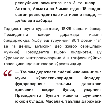
республика аҳамиятига эга 3 та шаҳар —
Астана, Алмати ва Чимкентдан 18 ёшдан
ошган респондентлар иштирок этишди, —
дейилади хабарда.
Тадқиқот шуни кўрсатдики, 18-29 ёшдаги ёшлар
Президентга юқори даражада ишонч
билдирмоқда. Ушбу ёш гуруҳининг 90,1 фоизи ("ҳа"
ва "ҳа дейиш мумкин" деб жавоб беришлари
мумкин) Президентга ишонч билдирган. Бу
сўровнома иштирокчиларини ёш тоифаси бўйича
таҳлил қилишда энг юқори кўрсаткичдир.
— Таълим даражаси сиёсий ишончнинг энг
муҳим кўрсаткичларидан биридир:
фуқароларнинг таълим даражаси
қанчалик юқори бўлса, уларнинг
Президентга бўлган ишончи шунчалик
юқори бўлади. Масалан, таълим даражаси