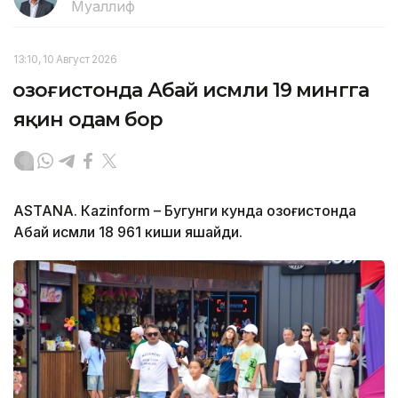
Муаллиф
13:10, 10 Август 2026
Қозоғистонда Абай исмли 19 мингга
яқин одам бор
ASTANА. Кazinform – Бугунги кунда Қозоғистонда
Абай исмли 18 961 киши яшайди.