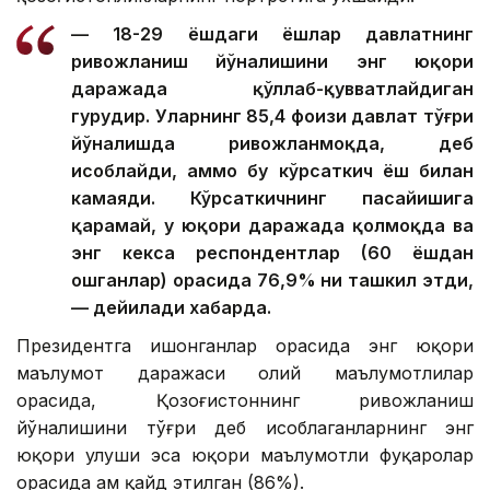
— 18-29 ёшдаги ёшлар давлатнинг
ривожланиш йўналишини энг юқори
даражада қўллаб-қувватлайдиган
гуруҳдир. Уларнинг 85,4 фоизи давлат тўғри
йўналишда ривожланмоқда, деб
ҳисоблайди, аммо бу кўрсаткич ёш билан
камаяди. Кўрсаткичнинг пасайишига
қарамай, у юқори даражада қолмоқда ва
энг кекса респондентлар (60 ёшдан
ошганлар) орасида 76,9% ни ташкил этди,
— дейилади хабарда.
Президентга ишонганлар орасида энг юқори
маълумот даражаси олий маълумотлилар
орасида, Қозоғистоннинг ривожланиш
йўналишини тўғри деб ҳисоблаганларнинг энг
юқори улуши эса юқори маълумотли фуқаролар
орасида ҳам қайд этилган (86%).