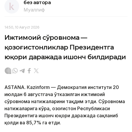
без автора
Муаллиф
14:50, 10 Август 2026
Ижтимоий сўровнома —
қозоғистонликлар Президентга
юқори даражада ишонч билдиради
ASTANА. Кazinform — Демократия институти 20
июлдан 6 августгача ўтказилган ижтимоий
сўровнома натижаларини тақдим этди. Сўровнома
натижаларига кўра, Қозоғистон Республикаси
Президентига ишонч юқори даражада сақланиб
қолди ва 85,7% га етди.