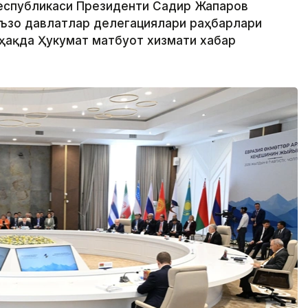
Республикаси Президенти Садир Жапаров
аъзо давлатлар делегациялари раҳбарлари
 ҳақда Ҳукумат матбуот хизмати хабар