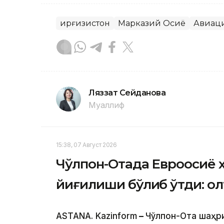
Қирғизистон
Марказий Осиё
Авиац
Ляззат Сейданова
Муаллиф
15:38, 07 Август 2026
Чўлпон-Отада Евроосиё 
йиғилиши бўлиб ўтди: о
ASTANA. Kazinform
–
Чўлпон-Ота шаҳр