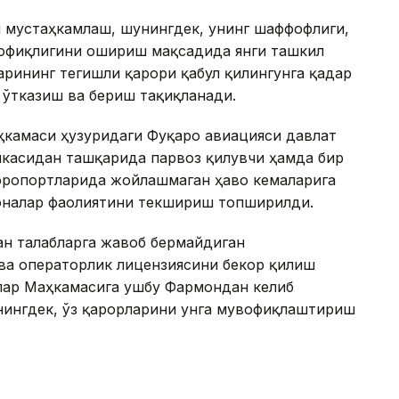
и мустаҳкамлаш, шунингдек, унинг шаффофлиги,
вофиқлигини ошириш мақсадида янги ташкил
арининг тегишли қарори қабул қилингунга қадар
 ўтказиш ва бериш тақиқланади.
ҳкамаси ҳузуридаги Фуқаро авиацияси давлат
икасидан ташқарида парвоз қилувчи ҳамда бир
эропортларида жойлашмаган ҳаво кемаларига
рхоналар фаолиятини текшириш топширилди.
ан талабларга жавоб бермайдиган
ва операторлик лицензиясини бекор қилиш
рлар Маҳкамасига ушбу Фармондан келиб
нингдек, ўз қарорларини унга мувофиқлаштириш