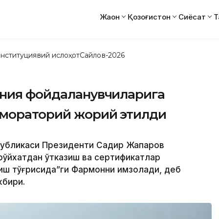
Жаҳон
Қозоғистон
Сиёсат
Т
нституциявий ислоҳот
Сайлов-2026
ания фойдаланувчиларига
 мораторий жорий этилди
еспубликаси Президенти Садир Жапаров
рўйхатдан ўтказиш ва сертификатлар
иш тўғрисида”ги Фармонни имзолади, деб
хбири.