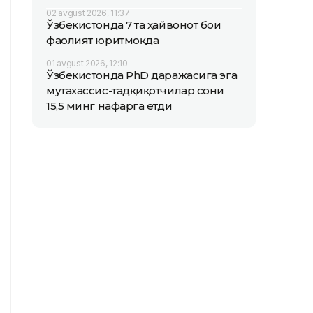
02 avgust 2026, 11:37
Ўзбекистонда 7 та ҳайвонот боғи
фаолият юритмоқда
01 avgust 2026, 12:10
Ўзбекистонда PhD даражасига эга
мутахассис-тадқиқотчилар сони
15,5 минг нафарга етди