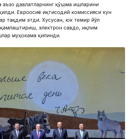
 аъзо давлатларнинг қўшма ишларини
илди. Евроосиё иқтисодий комиссияси кун
ар тақдим этди. Хусусан, юк темир йўл
ақамлаштириш, электрон савдо, иқлим
шлар муҳокама қилинди.