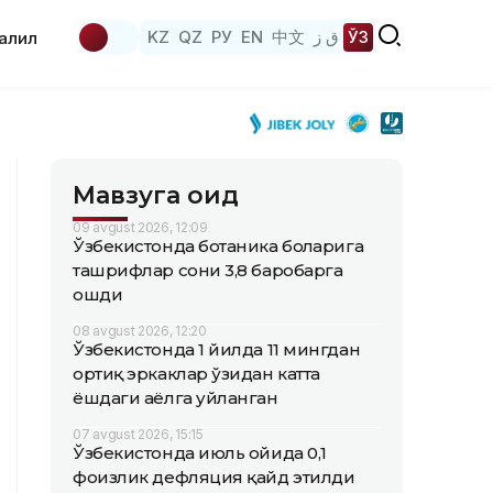
KZ
QZ
РУ
EN
中文
ق ز
ЎЗ
аҳлил
Мавзуга оид
09 avgust 2026, 12:09
Ўзбекистонда ботаника боғларига
ташрифлар сони 3,8 баробарга
ошди
08 avgust 2026, 12:20
Ўзбекистонда 1 йилда 11 мингдан
ортиқ эркаклар ўзидан катта
ёшдаги аёлга уйланган
07 avgust 2026, 15:15
Ўзбекистонда июль ойида 0,1
фоизлик дефляция қайд этилди