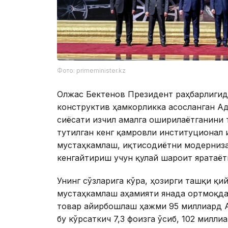
Фото: primeminister.kz
Олжас Бектенов Президент раҳбарлигида
конструктив ҳамкорликка асосланган А
сиёсати изчил амалга оширилаётганини 
тутилган кенг қамровли институционал
мустаҳкамлаш, иқтисодиётни модерниза
кенгайтириш учун қулай шароит яратаёт
Унинг сўзларига кўра, ҳозирги ташқи қ
мустаҳкамлаш аҳамияти янада ортмоқда
товар айирбошлаш ҳажми 95 миллиард А
бу кўрсаткич 7,3 фоизга ўсиб, 102 милл