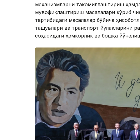
механизмларни такомиллаштириш ҳамда
мувофиқлаштириш масалалари кўриб чиқ
тартибидаги масалалар бўйича ҳисоботл
ташувлари ва транспорт йўлакларини р
соҳасидаги ҳамкорлик ва бошқа йўнали