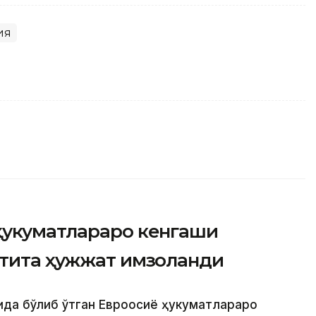
ия
ҳукуматлараро кенгаши
лтита ҳужжат имзоланди
ида бўлиб ўтган Евроосиё ҳукуматлараро