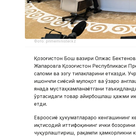
Фото: primeminister.kz
Қозоғистон Бош вазири Олжас Бектенов
Жапаровга Қозоғистон Республикаси П
саломи ва эзгу тилакларини етказди. У
ишончли сиёсий мулоқот ва ўзаро англа
янада мустаҳкамланаётгани таъкидланди
ўртасидаги товар айирбошлаш ҳажми ик
етди.
Евроосиё ҳукуматлараро кенгашининг к
иқтисодий иттифоқининг ички бозорини
чуқурлаштириш, рақамли ҳамкорликни 