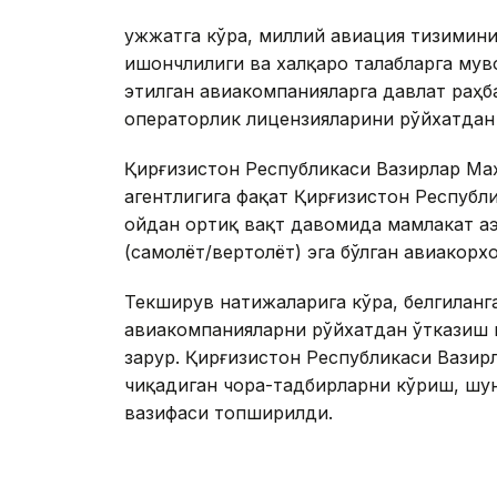
Ҳужжатга кўра, миллий авиация тизимин
ишончлилиги ва халқаро талабларга му
этилган авиакомпанияларга давлат раҳб
операторлик лицензияларини рўйхатдан
Қирғизистон Республикаси Вазирлар Ма
агентлигига фақат Қирғизистон Республ
ойдан ортиқ вақт давомида мамлакат а
(самолёт/вертолёт) эга бўлган авиако
Текширув натижаларига кўра, белгиланг
авиакомпанияларни рўйхатдан ўтказиш 
зарур. Қирғизистон Республикаси Вази
чиқадиган чора-тадбирларни кўриш, шу
вазифаси топширилди.