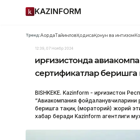
KAZINFORM
Ақорда
Тайинлов
Ҳодиса
Қонун ва интизом
Ко
Тренд:
12:39, 07 Ноябр 2024
Қирғизистонда авиакомп
сертификатлар беришга
BISHKEKE. Kazinform - Қирғизистон Р
“Авиакомпания фойдаланувчиларини 
беришга тақиқ (мораторий) жорий эт
хабар беради Kazinform агентлиги му