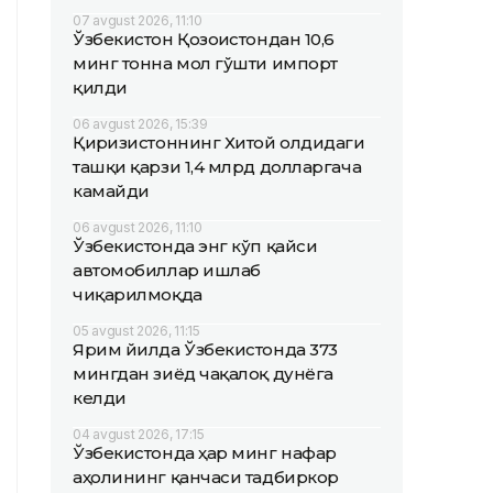
07 avgust 2026, 11:10
Ўзбекистон Қозоғистондан 10,6
минг тонна мол гўшти импорт
қилди
06 avgust 2026, 15:39
Қирғизистоннинг Хитой олдидаги
ташқи қарзи 1,4 млрд долларгача
камайди
06 avgust 2026, 11:10
Ўзбекистонда энг кўп қайси
автомобиллар ишлаб
чиқарилмоқда
05 avgust 2026, 11:15
Ярим йилда Ўзбекистонда 373
мингдан зиёд чақалоқ дунёга
келди
04 avgust 2026, 17:15
Ўзбекистонда ҳар минг нафар
аҳолининг қанчаси тадбиркор