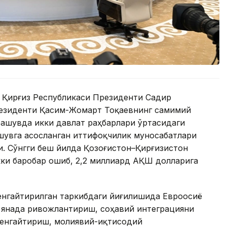
 Қирғиз Республикаси Президенти Садир
резиденти Қасим-Жомарт Тоқаевнинг самимий
чрашувда икки давлат раҳбарлари ўртасидаги
шувга асосланган иттифоқчилик муносабатлари
. Сўнгги беш йилда Қозоғистон–Қирғизистон
ки баробар ошиб, 2,2 миллиард АҚШ долларига
енгайтирилган таркибдаги йиғилишида Евроосиё
 янада ривожлантириш, соҳавий интеграцияни
кенгайтириш, молиявий-иқтисодий