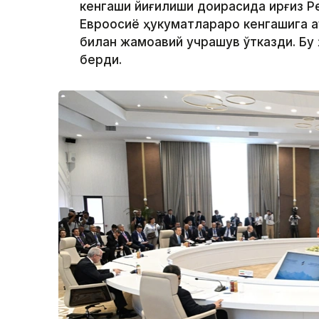
кенгаши йиғилиши доирасида Қирғиз 
Евроосиё ҳукуматлараро кенгашига 
билан жамоавий учрашув ўтказди. Бу
берди.