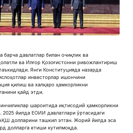
 барча давлатлар билан очиқлик ва
долатли ва Илғор Қозоғистонни ривожлантириш
таъкидлади. Янги Конституцияда назарда
 ислоҳотлар инвесторлар ишончини
ция қилиш ва халқаро ҳамкорликни
ганини қайд этди.
ийинчиликлар шароитида иқтисодий ҳамкорликни
. 2025 йилда ЕОИИ давлатлари ўртасидаги
ҚШ долларини ташкил этган. Жорий йилда эса
иард долларга етиши кутилмоқда.