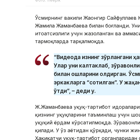
Фото: freepik
Ўсмирнинг вакили Жаҳонгир Сайфуллаев 
Жамила Жаманбаева билан боғланди. Уни
итоатсизлиги учун жазоланган ва ҳаммас
тармоқларда тарқалмоқда.
“Видеода қизнинг зўрлангани ҳа
Улар уни калтаклаб, зўравонлик 
билан қошларини олдирган. Ўсм
эркакларга “сотилган”. У жаҳ
ўтди”, – деди у.
Ж.Жаманбаева ҳуқуқ-тартибот идоралари 
қизнинг ҳуқуқларини таъминлаш учун шо
ҳуқуқий ёрдам кўрсатилмоқда. Зўравонл
қилади. У ўз ҳаётидан қўрқади, чунки ж
Ҳақиқатчи ҳуқуқ-тартибот органларидан