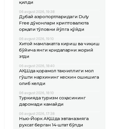
қилди
06 avgust 2026, 19:38
Дубай аэропортларидаги Duty
Free дўконлари криптовалюта
орқали тўловни йўлга қўйди
06 avgust 2026, 19:10
Хитой мамлакатга кириш ва чиқиш
бўйича янги қоидаларни жорий
этди
06 avgust 2026, 18:40
АҚШда қорамол тақчиллиги мол
гўшти нархининг кескин ошишига
олиб келди
06 avgust 2026, 18:10
Туркияда туризм соҳасининг
даромади камайди
06 avgust 2026, 17:38
Нью-Йорк АҚШда эвтаназияга
рухсат берган 14-штат бўлди