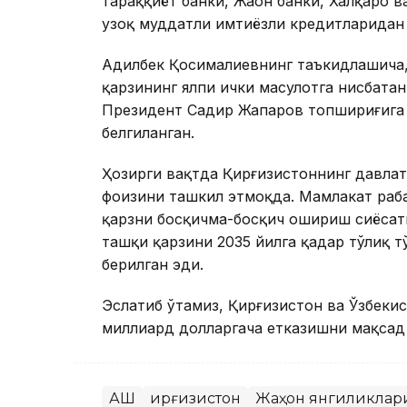
тараққиёт банки, Жаҳон банки, Халқаро
узоқ муддатли имтиёзли кредитларидан 
Адилбек Қосималиевнинг таъкидлашича,
қарзининг ялпи ички маҳсулотга нисбата
Президент Садир Жапаров топшириғига 
белгиланган.
Ҳозирги вақтда Қирғизистоннинг давлат
фоизини ташкил этмоқда. Мамлакат раҳб
қарзни босқичма-босқич ошириш сиёсат
ташқи қарзини 2035 йилга қадар тўлиқ 
берилган эди.
Эслатиб ўтамиз, Қирғизистон ва Ўзбеки
миллиард долларгача етказишни мақсад 
АҚШ
Қирғизистон
Жаҳон янгиликлар