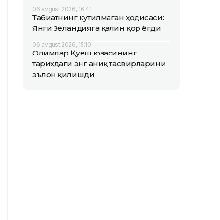
06 avgust 2026, 16:41
Табиатнинг кутилмаган ҳодисаси:
Янги Зеландияга қалин қор ёғди
06 avgust 2026, 15:10
Олимлар Қуёш юзасининг
тарихдаги энг аниқ тасвирларини
эълон қилишди