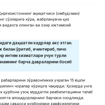
Қирғизистоннинг ҳақиқатчиси (омбудсман)
нг сўзларига кўра, жабрланувчи қиз
и видеога олинган ва ҳозир ижтимоий
қидаги даҳшатли кадрлар акс этган.
билан қўрқитиб, ечинтириб, пичоқ
ир интим хизматлари учун турли
аннамнинг барча давраларини босиб
раҳбарларини зўравонликка учраган 15 ёшли
шилинч чоралар кўришга чақирди. Ҳозирда унга
ик қурбони узоқ муддатли реабилитацияни талаб
иноятга алоқадорларнинг барчаси озодликда.
 одам савдоси қурбонлари хавфсизлигини