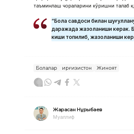
таъминлаш чораларини кўришни талаб қ
“Бола савдоси билан шуғуллан
даражада жазоланиши керак. Бу
киши топилиб, жазоланиши кера
Болалар
Қирғизистон
Жиноят
Жарасқан Нұрыбаев
Муаллиф