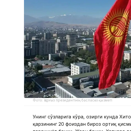
Фото: Қырғыз президентінің баспасөз қызметі
Унинг сўзларига кўра, ҳозирги кунда Хи
қарзининг 20 фоиздан бироз ортиқ қисм