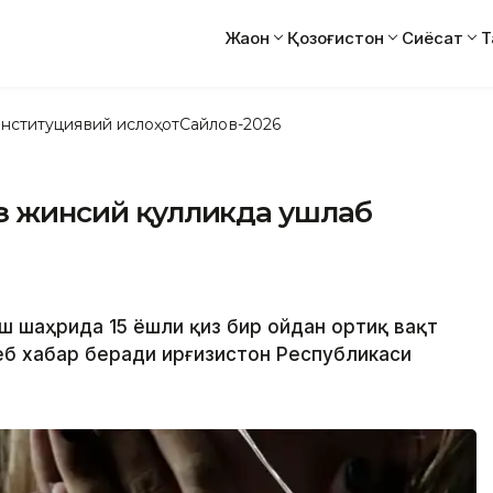
Жаҳон
Қозоғистон
Сиёсат
Т
нституциявий ислоҳот
Сайлов-2026
из жинсий қулликда ушлаб
Ўш шаҳрида 15 ёшли қиз бир ойдан ортиқ вақт
б хабар беради Қирғизистон Республикаси