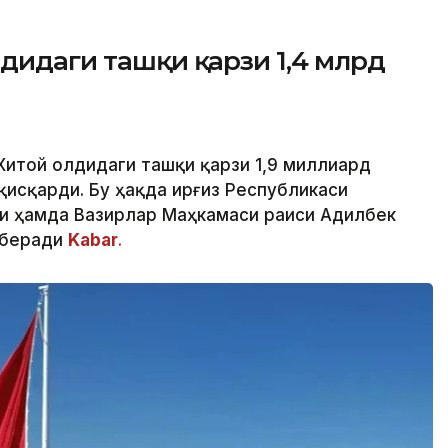
лдидаги ташқи қарзи 1,4 млрд
 Хитой олдидаги ташқи қарзи 1,9 миллиард
исқарди. Бу ҳақда Қирғиз Республикаси
и ҳамда Вазирлар Маҳкамаси раиси Адилбек
 беради
Kabar
.