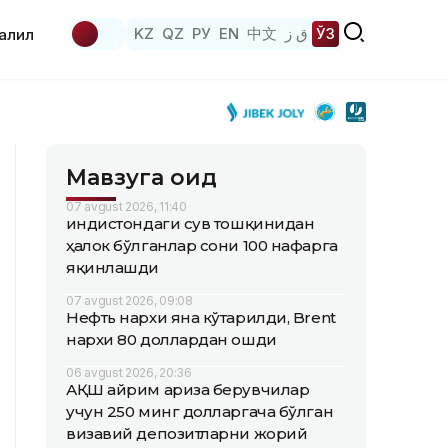
KZ
QZ
РУ
EN
中文
ق ز
ЎЗ
аҳлил
Мавзуга оид
07 avgust 2026, 11:40
Ҳиндистондаги сув тошқинидан
ҳалок бўлганлар сони 100 нафарга
яқинлашди
07 avgust 2026, 09:08
Нефть нархи яна кўтарилди, Brent
нархи 80 доллардан ошди
06 avgust 2026, 20:36
АҚШ айрим ариза берувчилар
учун 250 минг долларгача бўлган
визавий депозитларни жорий