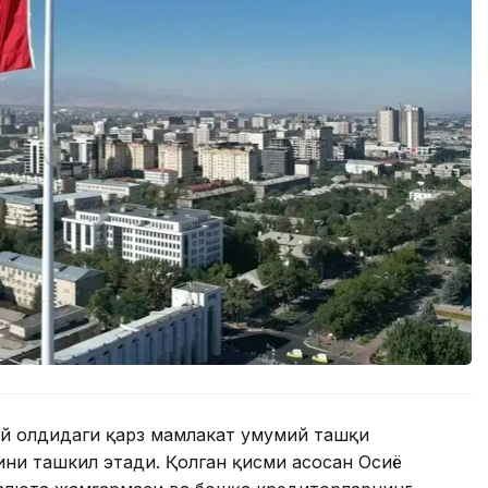
той олдидаги қарз мамлакат умумий ташқи
ини ташкил этади. Қолган қисми асосан Осиё