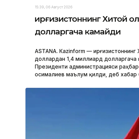
15:39, 06 Август 2026
Қирғизистоннинг Хитой о
долларгача камайди
ASTANА. Кazinform — Қирғизистоннинг
доллардан 1,4 миллиард долларгача қ
Президенти администрацияси раҳбар
Қосималиев маълум қилди, деб хабар