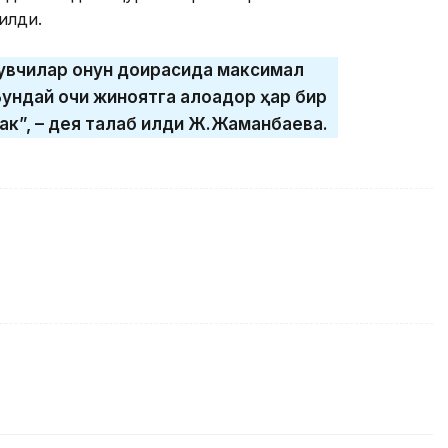
илди.
увчилар қонун доирасида максимал
ндай очиқ жиноятга алоқадор ҳар бир
к”, – дея талаб қилди Ж.Жаманбаева.