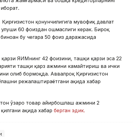
 валюта жамғармаси ва бошқа кредиторларнинг
иборат.
 Қирғизистон қонунчилигига мувофиқ давлат
н улуши 60 фоиздан ошмаслиги керак. Бироқ
биноан бу чегара 50 фоиз даражасида
 қарзи ЯИМнинг 42 фоизини, ташқи қарзи эса 22
арияти ташқи қарз ҳажмини камайтириш ва ички
ини олиб бормоқда. Аввалроқ Қирғизистон
тўлашни режалаштираётгани ҳақида хабар
стон ўзаро товар айирбошлаш ҳажмини 2
қилгани ҳақида хабар
берган эдик.
и