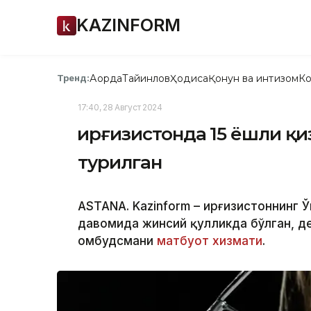
KAZINFORM
Ақорда
Тайинлов
Ҳодиса
Қонун ва интизом
Ко
Тренд:
17:40, 28 Август 2024
Қирғизистонда 15 ёшли қ
турилган
ASTANA. Kazinform – Қирғизистоннинг 
давомида жинсий қулликда бўлган, де
омбудсмани
матбуот хизмати
.