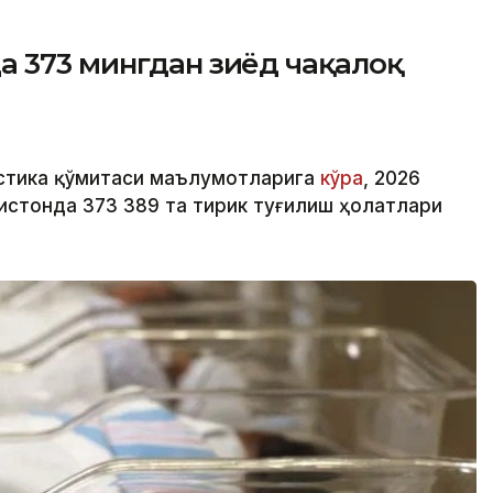
а 373 мингдан зиёд чақалоқ
истика қўмитаси маълумотларига
кўра
, 2026
истонда 373 389 та тирик туғилиш ҳолатлари