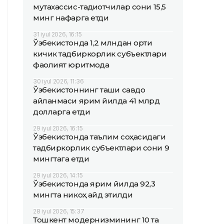
мутахассис-тадқиқотчилар сони 15,5
минг нафарга етди
31 iyul 2026, 16:15
Ўзбекистонда 1,2 млндан ортиқ
кичик тадбиркорлик субъектлари
фаолият юритмоқда
30 iyul 2026, 11:36
Ўзбекистоннинг ташқи савдо
айланмаси ярим йилда 41 млрд
долларга етди
29 iyul 2026, 16:15
Ўзбекистонда таълим соҳасидаги
тадбиркорлик субъектлари сони 9
мингтага етди
29 iyul 2026, 14:15
Ўзбекистонда ярим йилда 92,3
мингта никоҳ қайд этилди
28 iyul 2026, 15:37
Тошкент модернизмининг 10 та