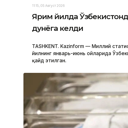
11:15, 05 Август 2026
Ярим йилда Ўзбекистонд
дунёга келди
TASHKENT. Kazinform — Миллий стат
йилнинг январь-июнь ойларида Ўзбек
қайд этилган.