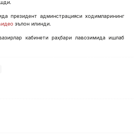
ашди.
лида президент админстрацияси ходимларининг
видео
эълон қилинди.
вазирлар кабинети раҳбари лавозимида ишлаб