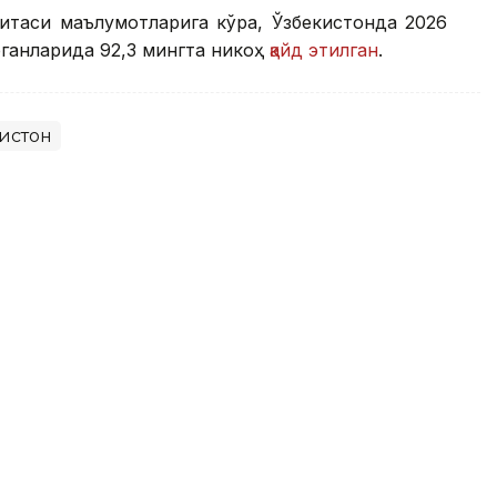
митаси маълумотларига кўра, Ўзбекистонда 2026
ганларида 92,3 мингта никоҳ
қайд этилган
.
истон
Марказий Осиё мамлакатлари
корлик режасини ишлаб