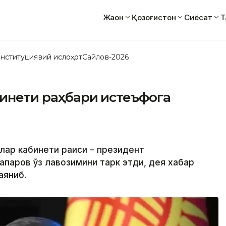
Жаҳон
Қозоғистон
Сиёсат
Т
нституциявий ислоҳот
Сайлов-2026
бинети раҳбари истеъфога
рлар кабинети раиси – президент
паров ўз лавозимини тарк этди, дея хабар
аяниб.