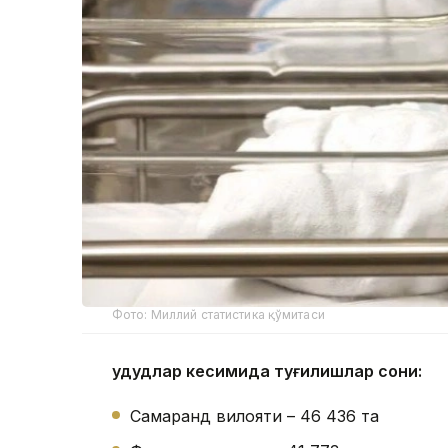
Фото: Миллий статистика қўмитаси
Ҳудудлар кесимида туғилишлар сони:
Самарқанд вилояти – 46 436 та