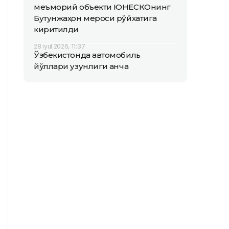
меъморий объекти ЮНEСКОнинг
Бутунжаҳон мероси рўйхатига
киритилди
28 iyul 2026, 11:37
Ўзбекистонда автомобиль
йўллари узунлиги қанча