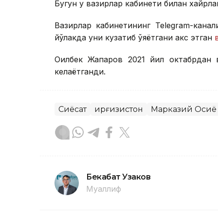
Бугун у вазирлар кабинети билан хайрл
Вазирлар кабинетининг Telegram-кана
йўлакда уни кузатиб қўяётгани акс этган
Оқилбек Жапаров 2021 йил октабрдан 
келаётганди.
Сиёсат
Қирғизистон
Марказий Осиё
Бекабат Узаков
Муаллиф