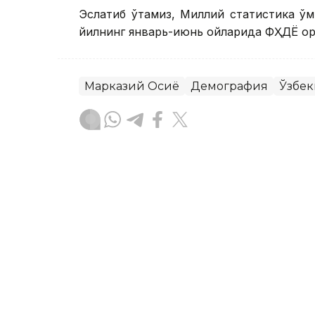
Эслатиб ўтамиз, Миллий статистика қў
йилнинг январь-июнь ойларида ФҲДЁ ор
Марказий Осиё
Демография
Ўзбек
Бекабат Узаков
Муаллиф
15:00, 31 Июл 2026
Қозоғистон Президенти 
учун узоқ муддатли ҳам