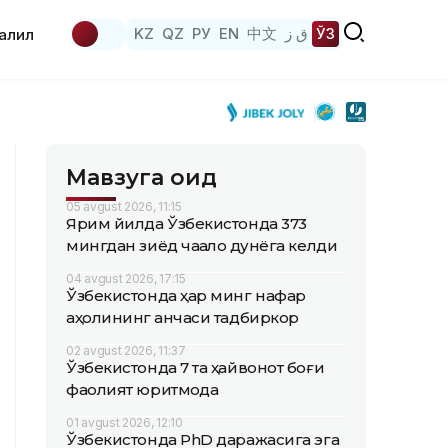
KZ
QZ
РУ
EN
中文
ق ز
ЎЗ
аҳлил
Мавзуга оид
05 avgust 2026, 11:15
Ярим йилда Ўзбекистонда 373
мингдан зиёд чақалоқ дунёга келди
04 avgust 2026, 17:15
Ўзбекистонда ҳар минг нафар
аҳолининг қанчаси тадбиркор
02 avgust 2026, 11:37
Ўзбекистонда 7 та ҳайвонот боғи
фаолият юритмоқда
01 avgust 2026, 12:10
Ўзбекистонда PhD даражасига эга