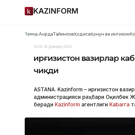
KAZINFORM
Ақорда
Тайинлов
Ҳодиса
Қонун ва интизом
Ко
Тренд:
13:10, 16 Декабр 2024
Қирғизистон вазирлар ка
чиқди
ASTANA. Kazinform – Қирғизистон вази
администрацияси раҳбари Оқилбек Жа
беради
Kazinform
агентлиги
Kabarга
т