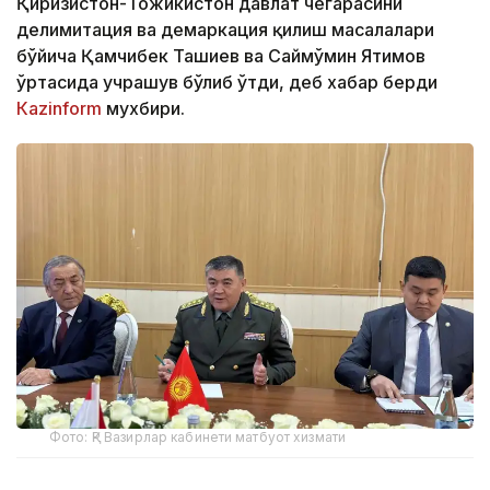
Қирғизистон-Тожикистон давлат чегарасини
делимитация ва демаркация қилиш масалалари
бўйича Қамчибек Ташиев ва Саймўмин Ятимов
ўртасида учрашув бўлиб ўтди, деб хабар берди
Кazinform
мухбири.
Фото: ҚР Вазирлар кабинети матбуот хизмати