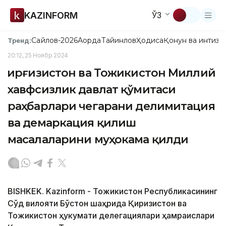
KAZINFORM
ЎЗ
Сайлов-2026
Ақорда
Тайинлов
Ҳодиса
Қонун ва интизо
Тренд:
20:12, 25 Ноябр 2024
Қирғизистон ва Тожикистон Миллий
хавфсизлик давлат қўмитаси
раҳбарлари чегарани делимитация
ва демаркация қилиш
масалаларини муҳокама қилди
BISHKEK. Kazinform - Тожикистон Республикасининг
Сўғд вилояти Бўстон шаҳрида Қирғизистон ва
Тожикистон ҳукумати делегациялари ҳамраислари