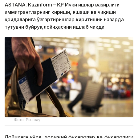
ASTANА. Кazinform – ҚР Ички ишлар вазирлиги
иммигрантларнинг кириши, яшаши ва чиқиши
қоидаларига ўзгартиришлар киритишни назарда
тутувчи буйруқ лойиҳасини ишлаб чиқди.
Фото: Pixabay
Лойиҳага кўра, хорижий фуқаролар ва фуқаролиги