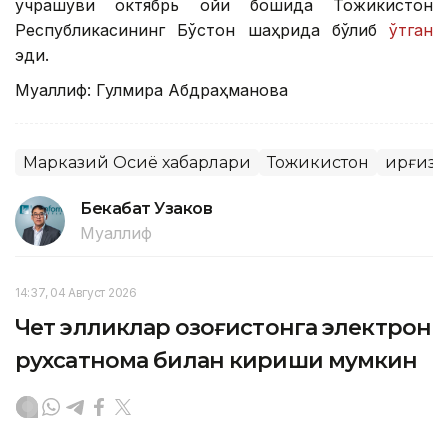
учрашуви октябрь ойи бошида Тожикистон
Республикасининг Бўстон шаҳрида бўлиб
ўтган
эди.
Муаллиф: Гулмира Абдраҳманова
Марказий Осиё хабарлари
Тожикистон
Қирғиз
Бекабат Узаков
Муаллиф
14:37, 04 Август 2026
Чет элликлар Қозоғистонга электрон
рухсатнома билан кириши мумкин