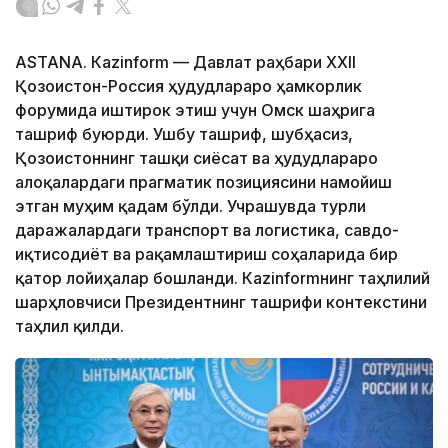
ASTANА. Кazinform — Давлат раҳбари ХХII
Қозоғистон-Россия ҳудудлараро ҳамкорлик
форумида иштирок этиш учун Омск шаҳрига
ташриф буюрди. Ушбу ташриф, шубҳасиз,
Қозоғистоннинг ташқи сиёсат ва ҳудудлараро
алоқалардаги прагматик позициясини намойиш
этган муҳим қадам бўлди. Учрашувда турли
даражалардаги транспорт ва логистика, савдо-
иқтисодиёт ва рақамлаштириш соҳаларида бир
қатор лойиҳалар бошланди. Кazinformнинг таҳлилий
шарҳловчиси Президентнинг ташрифи контекстини
таҳлил қилди.