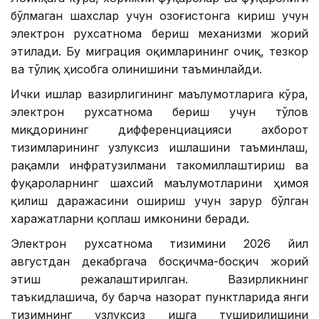
бўлмаган шахслар учун Қозоғистонга кириш учун
электрон рухсатнома бериш механизми жорий
этилади. Бу миграция оқимларининг очиқ, тезкор
ва тўлиқ ҳисобга олинишини таъминлайди.
Ички ишлар вазирлигининг маълумотларига кўра,
электрон рухсатнома бериш учун тўлов
миқдорининг дифференциацияси ахборот
тизимларининг узлуксиз ишлашини таъминлаш,
рақамли инфратузилмани такомиллаштириш ва
фуқароларнинг шахсий маълумотларини ҳимоя
қилиш даражасини ошириш учун зарур бўлган
харажатларни қоплаш имконини беради.
Электрон рухсатнома тизимини 2026 йил
августдан декабргача босқичма-босқич жорий
этиш режалаштирилган. Вазирликнинг
таъкидлашича, бу барча назорат пунктларида янги
тизимнинг узлуксиз ишга туширилишини