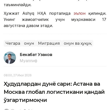
таъминлайди.
Ҳужжат Ashyq НҲА порталида
эълон
қилинди.
Унинг жамоатчилик учун муҳокамаси 17
августгача давом этади.
Чегара
Қонун
Миграция
Қонун ва ҳуқуқ
Бекабат Узаков
Муаллиф
08:00, 27 Июл 2026
Ҳудудлардан дунё сари: Астана ва
Москва глобал логистикани қандай
ўзгартирмоқчи