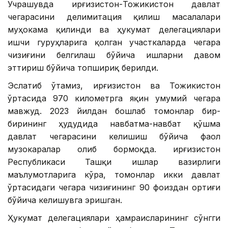
Учрашувда Қирғизистон-Тожикистон давлат
чегарасини делимитация қилиш масалалари
муҳокама қилинди ва ҳукумат делегациялари
ишчи гуруҳларига қолган участкаларда чегара
чизиғини белгилаш бўйича ишларни давом
эттириш бўйича топшириқ берилди.
Эслатиб ўтамиз, Қирғизистон ва Тожикистон
ўртасида 970 километрга яқин умумий чегара
мавжуд. 2023 йилдан бошлаб томонлар бир-
бирининг ҳудудида навбатма-навбат қўшма
давлат чегарасини келишиш бўйича фаол
музокаралар олиб бормоқда. Қирғизистон
Республикаси Ташқи ишлар вазирлиги
маълумотларига кўра, томонлар икки давлат
ўртасидаги чегара чизиғининг 90 фоиздан ортиғи
бўйича келишувга эришган.
Ҳукумат делегациялари ҳамраисларининг сўнгги