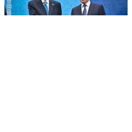
Фото: Ақорда
Омск: тарих ва ибрат
Бу йилги форум Омск вилоятида ўтказилишининг
ўзига хос аҳамияти бор. Биринчидан, ушбу
ҳудуднинг Қозоғистон билан савдоси жадал
ривожланмоқда ва бизнинг учта ҳудудимиз билан
чегарадош. Қозоғистон Омск вилоятининг ташқи
савдо айланмасининг 30% дан ортиғини
таъминлайди. Масалан, жорий йилнинг январидан
апрелигача Омск вилоятининг Қозоғистон билан