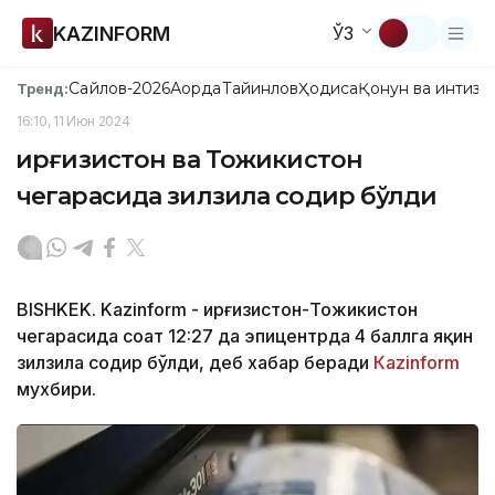
KAZINFORM
ЎЗ
Сайлов-2026
Ақорда
Тайинлов
Ҳодиса
Қонун ва интизо
Тренд:
16:10, 11 Июн 2024
Қирғизистон ва Тожикистон
чегарасида зилзила содир бўлди
BISHKEK. Kazinform - Қирғизистон-Тожикистон
чегарасида соат 12:27 да эпицентрда 4 баллга яқин
зилзила содир бўлди, деб хабар беради
Кazinform
мухбири.