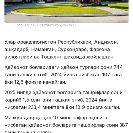
Фото: Миллий статистика қўмитаси
Улар Қорақалпоғистон Республикаси, Андижон,
Қашқадарё, Наманган, Сурхондарё, Фарғона
вилоятлари ва Тошкент шаҳрида жойлашган.
Ҳайвонот боғларидаги ҳайвон турлари сони 744
тани ташкил этиб, 2024 йилга нисбатан 107 тага
ёки 12,6 фоизга камайган.
2025 йилда ҳайвонот боғларига ташрифлар сони
қарийб 1,5 млнтани ташкил этиб, 2024 йилга
нисбатан 233,4 мингтага ёки 18,9 фоизга ошган.
Мазкур даврда ҳар 10 минг нафар аҳолига
нисбатан ҳайвонот боғларига ташрифлар сони 387
тани ташкил қилган.