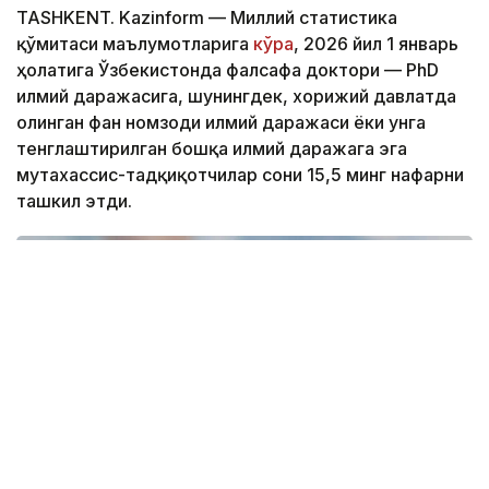
TASHKENT. Kazinform — Миллий статистика
қўмитаси маълумотларига
кўра
, 2026 йил 1 январь
ҳолатига Ўзбекистонда фалсафа доктори — PhD
илмий даражасига, шунингдек, хорижий давлатда
олинган фан номзоди илмий даражаси ёки унга
тенглаштирилган бошқа илмий даражага эга
мутахассис-тадқиқотчилар сони 15,5 минг нафарни
ташкил этди.