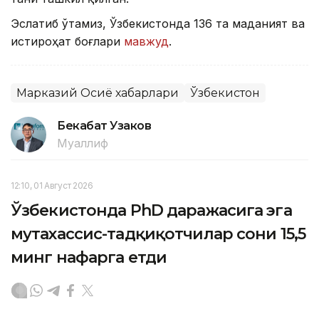
Эслатиб ўтамиз, Ўзбекистонда 136 та маданият ва
истироҳат боғлари
мавжуд
.
Марказий Осиё хабарлари
Ўзбекистон
Бекабат Узаков
Муаллиф
12:10, 01 Август 2026
Ўзбекистонда PhD даражасига эга
мутахассис-тадқиқотчилар сони 15,5
минг нафарга етди