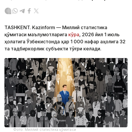
TASHKENT. Kazinform — Миллий статистика
қўмитаси маълумотларига
кўра
, 2026 йил 1 июль
ҳолатига Ўзбекистонда ҳар 1 000 нафар аҳолига 32
та тадбиркорлик субъекти тўғри келади.
Фото: Миллий статистика қўмитаси