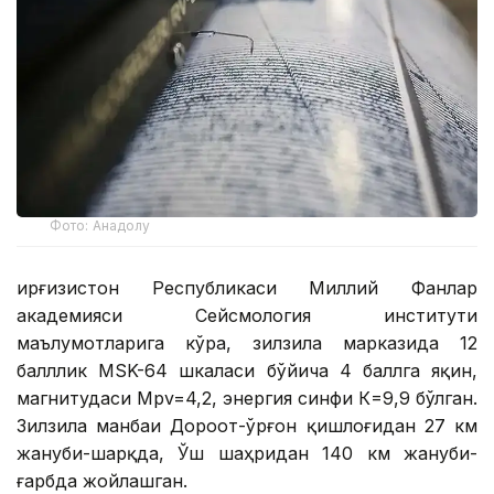
Фото: Анадолу
Қирғизистон Республикаси Миллий Фанлар
академияси Сейсмология институти
маълумотларига кўра, зилзила марказида 12
балллик MSK-64 шкаласи бўйича 4 баллга яқин,
магнитудаси Mpv=4,2, энергия синфи К=9,9 бўлган.
Зилзила манбаи Дороот-Қўрғон қишлоғидан 27 км
жануби-шарқда, Ўш шаҳридан 140 км жануби-
ғарбда жойлашган.