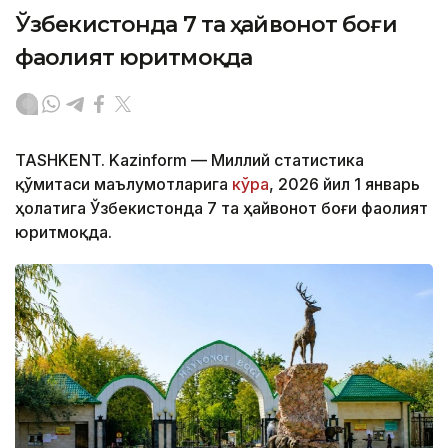
Ўзбекистонда 7 та ҳайвонот боғи
фаолият юритмоқда
TASHKENT. Kazinform — Миллий статистика
қўмитаси маълумотларига
кўра
, 2026 йил 1 январь
ҳолатига Ўзбекистонда 7 та ҳайвонот боғи фаолият
юритмоқда.