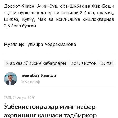
Дороот-Қўрғон, Ачиқ-Сув, Қора-Шибак ва Жар-Боши
аҳоли пунктларида ер силкиниши 3 балл, Қорамиқ,
Шибээ, Кулчу, Чак ва Қизил-Эшме қишлоқларида
2,5 балл бўлган.
Муаллиф: Гулмира Абдраҳманова
Марказий Осиё хабарлари
Қирғизистон
Зилзил
Бекабат Узаков
Муаллиф
17:15, 04 Август 2026
Ўзбекистонда ҳар минг нафар
аҳолининг қанчаси тадбиркор