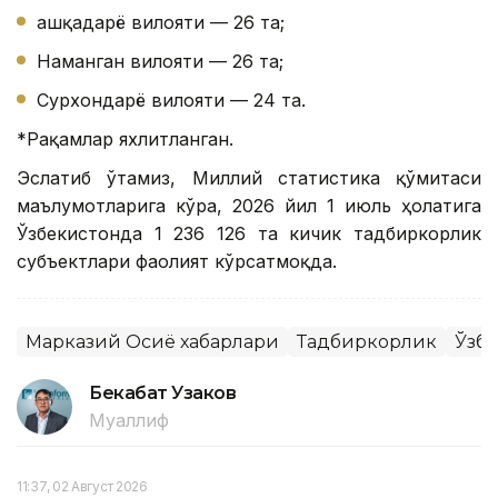
Қашқадарё вилояти — 26 та;
Наманган вилояти — 26 та;
Сурхондарё вилояти — 24 та.
*Рақамлар яхлитланган.
Эслатиб ўтамиз, Миллий статистика қўмитаси
маълумотларига кўра, 2026 йил 1 июль ҳолатига
Ўзбекистонда 1 236 126 та кичик тадбиркорлик
субъектлари фаолият кўрсатмоқда.
Марказий Осиё хабарлари
Тадбиркорлик
Ўзб
Бекабат Узаков
Муаллиф
11:37, 02 Август 2026