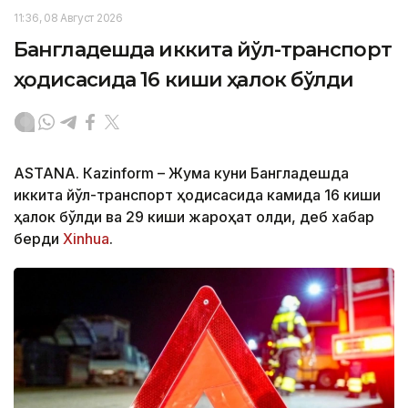
11:36, 08 Август 2026
Бангладешда иккита йўл-транспорт
ҳодисасида 16 киши ҳалок бўлди
ASTANА. Кazinform – Жума куни Бангладешда
иккита йўл-транспорт ҳодисасида камида 16 киши
ҳалок бўлди ва 29 киши жароҳат олди, деб хабар
берди
Xinhua
.