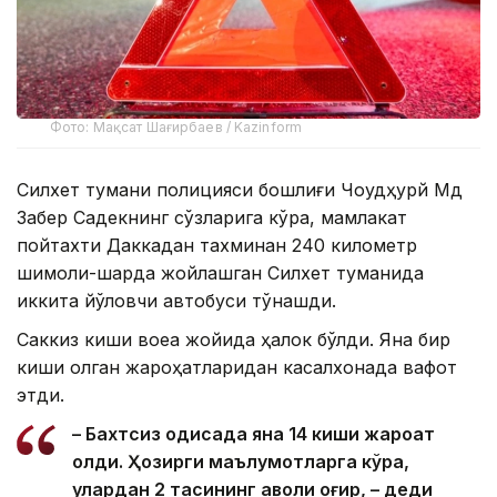
Фото: Мақсат Шағирбаев / Kazinform
Силхет тумани полицияси бошлиғи Чоудҳурй Мд
Забер Садекнинг сўзларига кўра, мамлакат
пойтахти Даккадан тахминан 240 километр
шимоли-шарқда жойлашган Силхет туманида
иккита йўловчи автобуси тўқнашди.
Саккиз киши воқеа жойида ҳалок бўлди. Яна бир
киши олган жароҳатларидан касалхонада вафот
этди.
– Бахтсиз ҳодисада яна 14 киши жароҳат
олди. Ҳозирги маълумотларга кўра,
улардан 2 тасининг аҳволи оғир, – деди