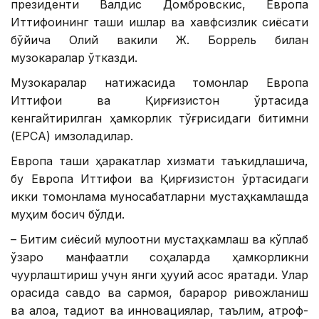
президенти Валдис Домбровскис, Европа
Иттифоқининг ташқи ишлар ва хавфсизлик сиёсати
бўйича Олий вакили Ж. Боррель билан
музокаралар ўтказди.
Музокаралар натижасида томонлар Европа
Иттифоқи ва Қирғизистон ўртасида
кенгайтирилган ҳамкорлик тўғрисидаги битимни
(EPCA) имзоладилар.
Европа ташқи ҳаракатлар хизмати таъкидлашича,
бу Европа Иттифоқи ва Қирғизистон ўртасидаги
икки томонлама муносабатларни мустаҳкамлашда
муҳим босқич бўлди.
– Битим сиёсий мулоқотни мустаҳкамлаш ва кўплаб
ўзаро манфаатли соҳаларда ҳамкорликни
чуқурлаштириш учун янги ҳуқуқий асос яратади. Улар
орасида савдо ва сармоя, барқарор ривожланиш
ва алоқа, тадқиқот ва инновациялар, таълим, атроф-