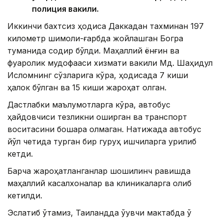
полиция вакили.
Иккинчи бахтсиз ҳодиса Даккадан тахминан 197
километр шимоли-ғарбда жойлашган Богра
туманида содир бўлди. Маҳаллий ёнғин ва
фуқаролик мудофааси хизмати вакили Мд. Шаҳидул
Исломнинг сўзларига кўра, ҳодисада 7 киши
ҳалок бўлган ва 15 киши жароҳат олган.
Дастлабки маълумотларга кўра, автобус
ҳайдовчиси тезликни оширган ва транспорт
воситасини бошқара олмаган. Натижада автобус
йўл четида турган бир гуруҳ ишчиларга урилиб
кетди.
Барча жароҳатланганлар шошилинч равишда
маҳаллий касалхоналар ва клиникаларга олиб
кетилди.
Эслатиб ўтамиз, Таиландда ўқувчи мактабда ўқ