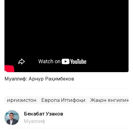
Муаллиф: Арнур Раҳимбеков
Қирғизистон
Европа Иттифоқи
Жаҳон янгиликл
Бекабат Узаков
Муаллиф