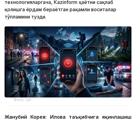
технологияларгача, Кazinform ҳаётни сақлаб
қолишга ёрдам бераётган рақамли воситалар
тўпламини тузди.
Фото: СИ
Жанубий Корея: Илова таъқибчига яқинлашиш
ҳақида огоҳлантиради
2026 йил 24 июнда Жанубий Корея шахсий