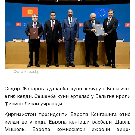
Фото:kabar.kg
Садир Жапаров душанба куни кечқурун Бельгияга
етиб келди. Сешанба куни эрталаб у Бельгия қироли
Филипп билан учрашди.
Қирғизистон президенти Европа Кенгашига етиб
келди ва у ерда Европа кенгаши раҳбари Шарль
Мишель, Европа комиссияси ижрочи вице-