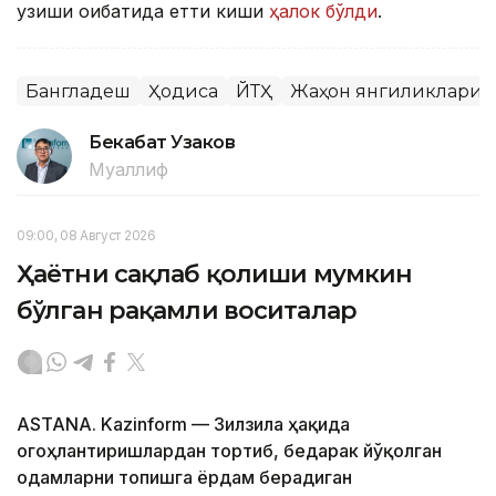
узиши оқибатида етти киши
ҳалок бўлди
.
Бангладеш
Ҳодиса
ЙТҲ
Жаҳон янгиликлари
Бекабат Узаков
Муаллиф
09:00, 08 Август 2026
Ҳаётни сақлаб қолиши мумкин
бўлган рақамли воситалар
ASTANA. Kazinform — Зилзила ҳақида
огоҳлантиришлардан тортиб, бедарак йўқолган
одамларни топишга ёрдам берадиган