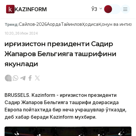
KAZINFORM
ЎЗ
Сайлов-2026
Ақорда
Тайинлов
Ҳодиса
Қонун ва интизо
Тренд:
10:20, 26 Июн 2024
Қирғизистон президенти Садир
Жапаров Бельгияга ташрифини
якунлади
BRUSSELS. Kazinform - Қирғизистон президенти
Садир Жапаров Бельгияга ташрифи доирасида
Европа пойтахтида бир неча учрашувлар ўтказди,
деб хабар беради Кazinform мухбири.