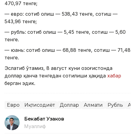
470,97 тенге;
— евро: сотиб олиш — 538,43 тенге, сотиш —
543,96 тенге;
— рубль: сотиб олиш — 5,45 тенге, сотиш — 5,60
тенге.
— юань: сотиб олиш — 68,88 тенге, сотиш — 71,48
тенге.
Эслатиб ўтамиз, 8 август куни Қозоғистонда
доллар қанча тенгедан сотилиши ҳақида
хабар
берган эдик.
Евро
Иқтисодиёт
Доллар
Алмати
Рубль
Ас
Бекабат Узаков
Муаллиф