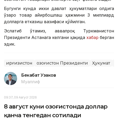
Бугунги кунда икки давлат ҳукуматлари олдига
ўзаро товар айирбошлаш ҳажмини 3 миллиард
долларга етказиш вазифаси қўйилган.
Эслатиб ўтамиз, аввалроқ Туркманистон
Президенти Астанага келгани ҳақида
хабар
берган
эдик.
Қирғизистон
Қозоғистон Президенти
Ҳукумат
А
Бекабат Узаков
Муаллиф
09:37, 09 Август 2026
8 август куни Қозоғистонда доллар
қанча тенгедан сотилади