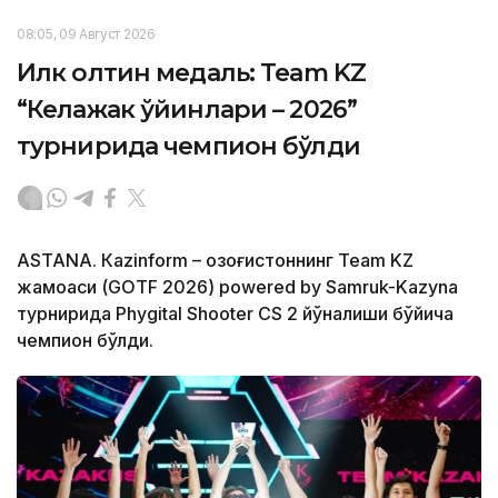
08:05, 09 Август 2026
Илк олтин медаль: Team KZ
“Келажак ўйинлари – 2026”
турнирида чемпион бўлди
ASTANА. Кazinform – Қозоғистоннинг Team KZ
жамоаси (GOTF 2026) powered by Samruk-Kazyna
турнирида Phygital Shooter CS 2 йўналиши бўйича
чемпион бўлди.