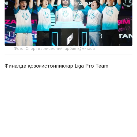
Фото: Спорт ва жисмоний тарбия қўмитаси
Финалда қозоғистонликлар Liga Pro Team
жамоасини 2:1 ҳисобида қийин кечган ўйинда
мағлуб этиб, мусобақанинг олтин медалини қўлга
киритишди.