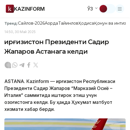
KAZINFORM
ЎЗ
Сайлов-2026
Ақорда
Тайинлов
Ҳодиса
Қонун ва интизо
Тренд:
14:50, 30 Май 2025
Қирғизистон Президенти Садир
Жапаров Астанага келди
ASTANА. Кazinform — Қирғизистон Республикаси
Президенти Садир Жапаров “Марказий Осиё –
Италия” саммитида иштирок этиш учун
Қозоғистонга келди. Бу ҳақда Ҳукумат матбуот
хизмати хабар берди.