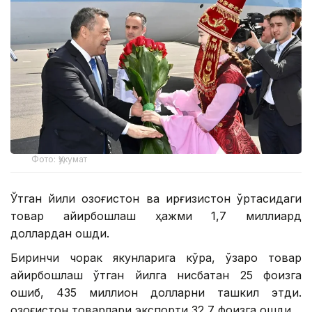
Фото: Ҳукумат
Ўтган йили Қозоғистон ва Қирғизистон ўртасидаги
товар айирбошлаш ҳажми 1,7 миллиард
доллардан ошди.
Биринчи чорак якунларига кўра, ўзаро товар
айирбошлаш ўтган йилга нисбатан 25 фоизга
ошиб, 435 миллион долларни ташкил этди.
Қозоғистон товарлари экспорти 32,7 фоизга ошди.