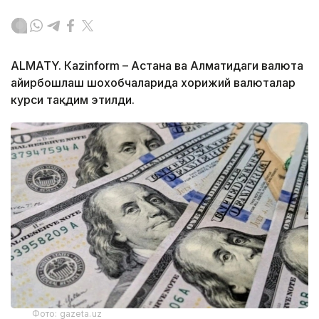
ALMATY. Кazinform – Астана ва Алматидаги валюта
айирбошлаш шохобчаларида хорижий валюталар
курси тақдим этилди.
Фото: gazeta.uz