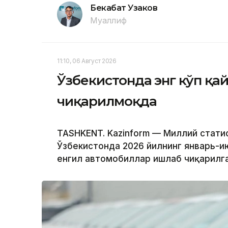
Бекабат Узаков
Муаллиф
11:10, 06 Август 2026
Ўзбекистонда энг кўп қ
чиқарилмоқда
TASHKENT. Kazinform — Миллий стати
Ўзбекистонда 2026 йилнинг январь-и
енгил автомобиллар ишлаб чиқарилга