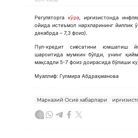
Фото: Кабар
Регуляторга
кўра
, Қирғизистонда инф
ойида истеъмол нархларининг йиллик ў
декабрда – 7,3 фоиз).
Пул-кредит сиёсатини юмшатиш йи
шароитида мумкин бўлди, унинг қийм
мақсадли 5-7 фоиз доирасида бўлиши к
Муаллиф: Гулмира Абдраҳманова
Марказий Осиё хабарлари
Қирғизист