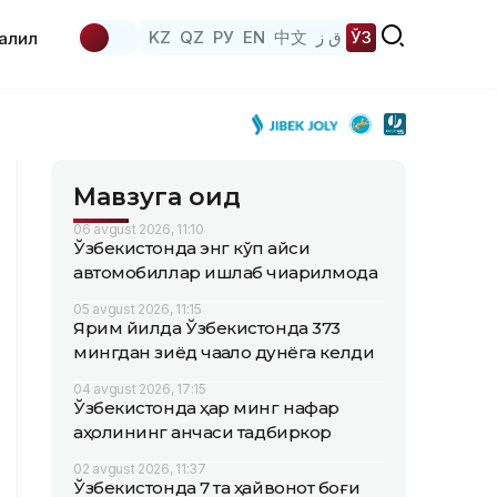
KZ
QZ
РУ
EN
中文
ق ز
ЎЗ
аҳлил
Мавзуга оид
06 avgust 2026, 11:10
Ўзбекистонда энг кўп қайси
автомобиллар ишлаб чиқарилмоқда
05 avgust 2026, 11:15
Ярим йилда Ўзбекистонда 373
мингдан зиёд чақалоқ дунёга келди
04 avgust 2026, 17:15
Ўзбекистонда ҳар минг нафар
аҳолининг қанчаси тадбиркор
02 avgust 2026, 11:37
Ўзбекистонда 7 та ҳайвонот боғи