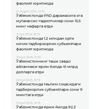
фаолият юритмоқда
01 avgust 2026, 12:10
Ўзбекистонда PhD даражасига эга
мутахассис-тадқиқотчилар сони 15,5
минг нафарга етди
31 iyul 2026, 16:15
Ўзбекистонда 1,2 млндан ортиқ
кичик тадбиркорлик субъектлари
фаолият юритмоқда
30 iyul 2026, 11:36
Ўзбекистоннинг ташқи савдо
айланмаси ярим йилда 41 млрд
долларга етди
29 iyul 2026, 16:15
Ўзбекистонда таълим соҳасидаги
тадбиркорлик субъектлари сони 9
мингтага етди
29 iyul 2026, 14:15
Ўзбекистонда ярим йилда 92,3