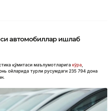
айси автомобиллар ишлаб
стика қўмитаси маълумотларига
кўра
,
юнь ойларида турли русумдаги 235 794 дона
н.