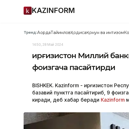
KAZINFORM
Ақорда
Тайинлов
Ҳодиса
Қонун ва интизом
Ко
Тренд:
14:50, 28 Май 2024
Қирғизистон Миллий банк
фоизгача пасайтирди
BISHKEK. Kazinform - Қирғизистон Рес
базавий пунктга пасайтириб, 9 фоизга
киради, деб хабар беради
Кazinform
м