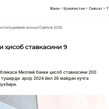
Жаҳон
Қозоғистон
Сиёсат
Т
нституциявий ислоҳот
Сайлов-2026
и ҳисоб ставкасини 9
публикаси Миллий банки ҳисоб ставкасини 200
 туширди. Қарор 2024 йил 28 майдан кучга
ухбири.