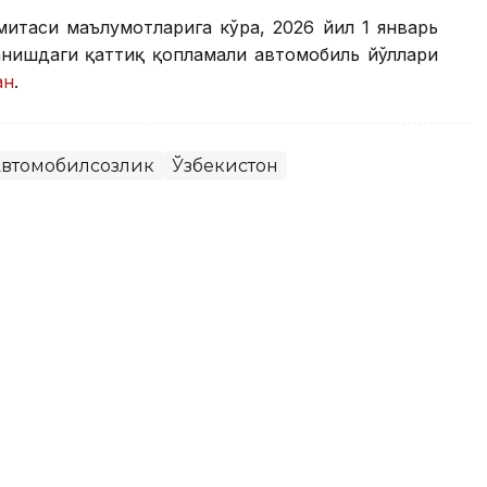
митаси маълумотларига кўра, 2026 йил 1 январь
анишдаги қаттиқ қопламали автомобиль йўллари
ан
.
втомобилсозлик
Ўзбекистон
афар аҳолининг қанчаси