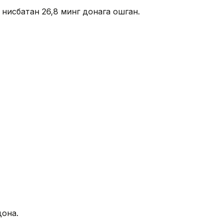
 нисбатан 26,8 минг донага ошган.
дона.