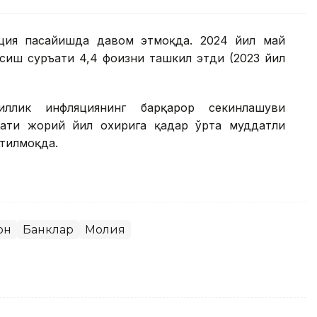
ляция пасайишда давом этмоқда. 2024 йил май
сиш суръати 4,4 фоизни ташкил этди (2023 йил
ллик инфляциянинг барқарор секинлашуви
ати жорий йил охирига қадар ўрта муддатли
утилмоқда.
он
Банклар
Молия