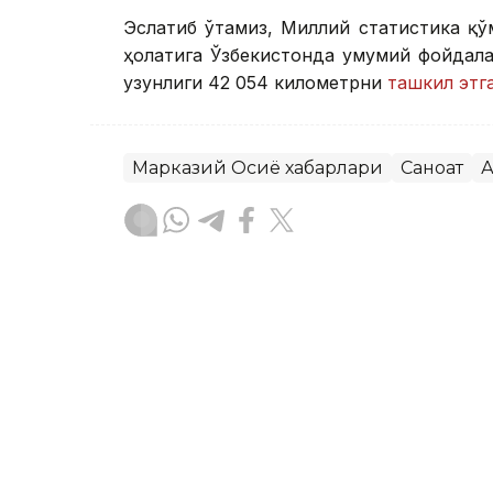
Эслатиб ўтамиз, Миллий статистика қў
ҳолатига Ўзбекистонда умумий фойдал
узунлиги 42 054 километрни
ташкил этг
Марказий Осиё хабарлари
Саноат
А
Бекабат Узаков
Муаллиф
17:15, 04 Август 2026
Ўзбекистонда ҳар минг н