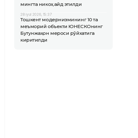
мингта никоҳ қайд этилди
28 iyul 2026, 15:37
Тошкент модернизмининг 10 та
меъморий объекти ЮНEСКОнинг
Бутунжаҳон мероси рўйхатига
киритилди