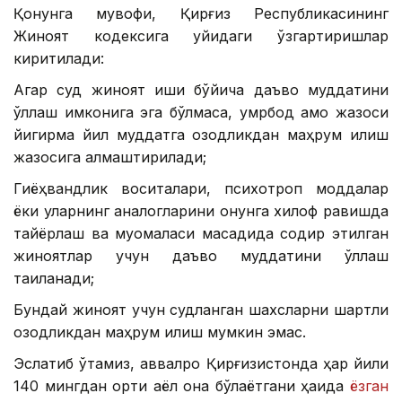
Қонунга мувофиқ, Қирғиз Республикасининг
Жиноят кодексига қуйидаги ўзгартиришлар
киритилади:
Агар суд жиноят иши бўйича даъво муддатини
қўллаш имконига эга бўлмаса, умрбод қамоқ жазоси
йигирма йил муддатга озодликдан маҳрум қилиш
жазосига алмаштирилади;
Гиёҳвандлик воситалари, психотроп моддалар
ёки уларнинг аналогларини қонунга хилоф равишда
тайёрлаш ва муомаласи мақсадида содир этилган
жиноятлар учун даъво муддатини қўллаш
тақиқланади;
Бундай жиноят учун судланган шахсларни шартли
озодликдан маҳрум қилиш мумкин эмас.
Эслатиб ўтамиз, аввалроқ Қирғизистонда ҳар йили
140 мингдан ортиқ аёл она бўлаётгани ҳақида
ёзган