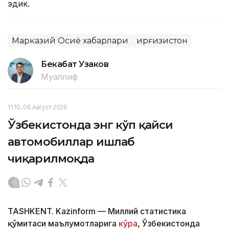
эдик.
Марказий Осиё хабарлари
Қирғизистон
Бекабат Узаков
Муаллиф
11:10, 06 Август 2026
Ўзбекистонда энг кўп қайси
автомобиллар ишлаб
чиқарилмоқда
TASHKENT. Kazinform — Миллий статистика
қўмитаси маълумотларига
кўра
, Ўзбекистонда