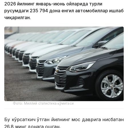
2026 йилнинг январь-июнь ойларида турли
русумдаги 235 794 дона енгил автомобиллар ишлаб
чиқарилган.
Фото: Миллий статистика қўмитаси
Бу кўрсаткич ўтган йилнинг мос даврига нисбатан
26,8 минг донага ошган.