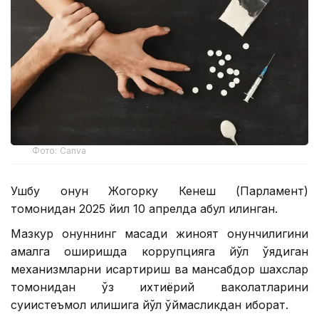
Фото: Canva
Ушбу қонун Жогорку Кенеш (Парламент)
томонидан 2025 йил 10 апрелда қабул қилинган.
Мазкур қонуннинг мақсади жиноят қонунчилигини
амалга оширишда коррупцияга йўл қўядиган
механизмларни қисқартириш ва мансабдор шахслар
томонидан ўз ихтиёрий ваколатларини
суиистеъмол қилишига йўл қўймасликдан иборат.