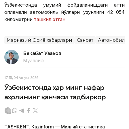
Ўзбекистонда умумий фойдаланишдаги қаттиқ
қопламали автомобиль йўллари узунлиги 42 054
километрни
ташкил этган
.
Марказий Осиё хабарлари
Саноат
Автомобилс
Бекабат Узаков
Муаллиф
17:15, 04 Август 2026
Ўзбекистонда ҳар минг нафар
аҳолининг қанчаси тадбиркор
TASHKENT. Kazinform — Миллий статистика