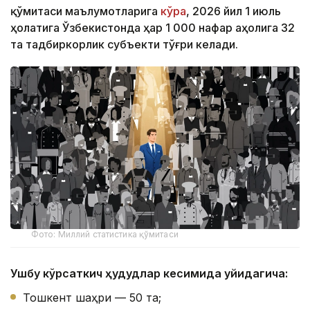
қўмитаси маълумотларига
кўра
, 2026 йил 1 июль
ҳолатига Ўзбекистонда ҳар 1 000 нафар аҳолига 32
та тадбиркорлик субъекти тўғри келади.
Фото: Миллий статистика қўмитаси
Ушбу кўрсаткич ҳудудлар кесимида қуйидагича:
Тошкент шаҳри — 50 та;