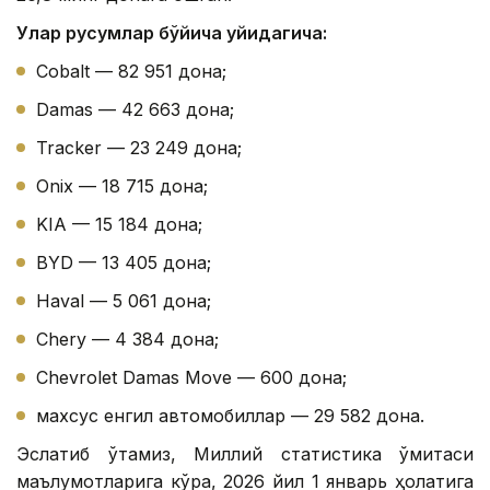
Улар русумлар бўйича қуйидагича:
Cobalt — 82 951 дона;
Damas — 42 663 дона;
Tracker — 23 249 дона;
Onix — 18 715 дона;
KIA — 15 184 дона;
BYD — 13 405 дона;
Haval — 5 061 дона;
Chery — 4 384 дона;
Chevrolet Damas Move — 600 дона;
махсус енгил автомобиллар — 29 582 дона.
Эслатиб ўтамиз, Миллий статистика қўмитаси
маълумотларига кўра, 2026 йил 1 январь ҳолатига