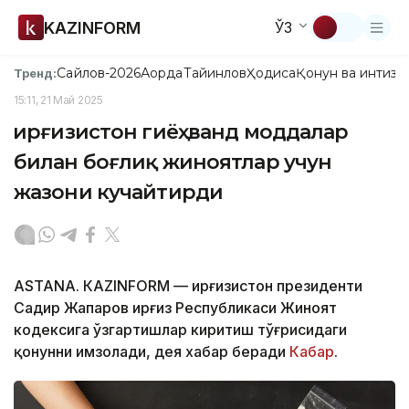
KAZINFORM
ЎЗ
Сайлов-2026
Ақорда
Тайинлов
Ҳодиса
Қонун ва интизо
Тренд:
15:11, 21 Май 2025
Қирғизистон гиёҳванд моддалар
билан боғлиқ жиноятлар учун
жазони кучайтирди
ASTANA. КAZINFORM — Қирғизистон президенти
Садир Жапаров Қирғиз Республикаси Жиноят
кодексига ўзгартишлар киритиш тўғрисидаги
қонунни имзолади, дея хабар беради
Кабар
.