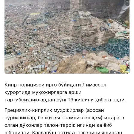
Кипр полицияси қирғоқ бўйидаги Лимассол
курортида муҳожирларга қарши
тартибсизликлардан сўнг 13 кишини ҳибсга олди.
Грециялик-кипрлик муҳожирлар (асосан
сурияликлар, балки вьетнамликлар ҳам) ижарага
олган дўконлар талон-тарож қилинди ва ёқиб
юборилди. Каллапўш остида юзларини яширган