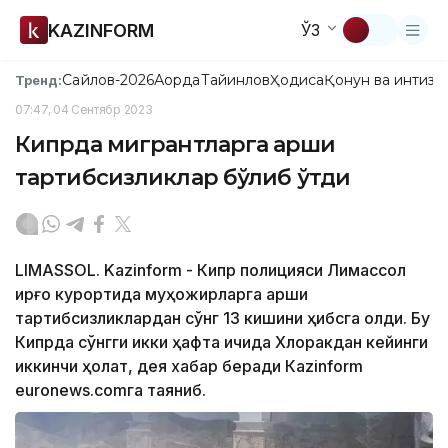
KAZINFORM
ЎЗ
Сайлов-2026
Ақорда
Тайинлов
Ҳодиса
Қонун ва интизо
Тренд:
07:47, 04 Сентябр 2023
Кипрда мигрантларга қарши
тартибсизликлар бўлиб ўтди
LIMASSOL. Kazinform - Кипр полицияси Лимассол
қирғоқ курортида муҳожирларга қарши
тартибсизликлардан сўнг 13 кишини ҳибсга олди. Бу
Кипрда сўнгги икки ҳафта ичида Хлоракдан кейинги
иккинчи ҳолат, дея хабар беради Кazinform
euronews.cоmга таяниб.