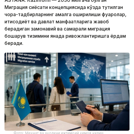
Миграция сиёсати концепциясида кўзда тутилган
чора-тадбирларнинг амалга оширилиши фуқаролар,
иқтисодиёт ва давлат манфаатларига жавоб
берадиган замонавий ва самарали миграция
бошқарув тизимини янада ривожлантиришга ёрдам
беради.
Фото: Меҳнат ва аҳолини ижтимоий ҳимоя қилиш