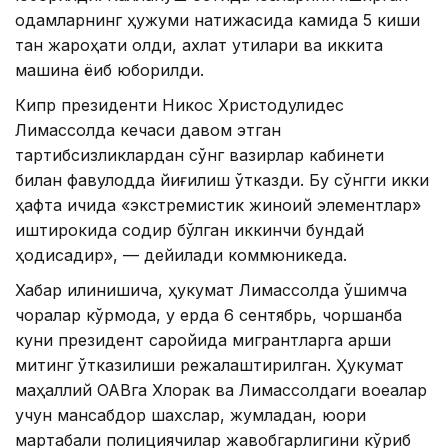
одамларнинг ҳужуми натижасида камида 5 киши
тан жароҳати олди, ахлат қутилари ва иккита
машина ёқиб юборилди.
Кипр президенти Никос Христодулидес
Лимассолда кечаси давом этган
тартибсизликлардан сўнг вазирлар кабинети
билан фавқулодда йиғилиш ўтказди. Бу сўнгги икки
ҳафта ичида «экстремистик жиноий элементлар»
иштирокида содир бўлган иккинчи бундай
ҳодисадир», — дейилади коммюникеда.
Хабар қилинишича, ҳукумат Лимассолда қўшимча
чоралар кўрмоқда, у ерда 6 сентябрь, чоршанба
куни президент саройида мигрантларга қарши
митинг ўтказилиши режалаштирилган. Ҳукумат
маҳаллий ОАВга Хлорак ва Лимассолдаги воқеалар
учун мансабдор шахслар, жумладан, юқори
мартабали полициячилар жавобгарлигини кўриб