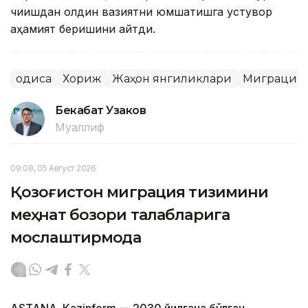
чиқишдан олдин вазиятни юмшатишга устувор
аҳамият беришини айтди.
Ҳодиса
Хориж
Жаҳон янгиликлари
Миграция
Бекабат Узаков
Муаллиф
09:08, 05 Август 2026
Қозоғистон миграция тизимини
меҳнат бозори талабларига
мослаштирмоқда
ASTANА. Кazinform — 2030 йилгача бўлган