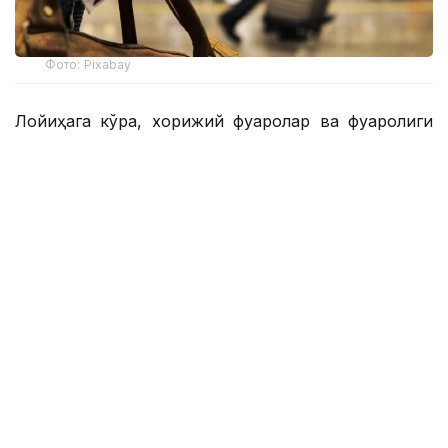
Фото: Pixabay
Лойиҳага кўра, хорижий фуқаролар ва фуқаролиги
бўлмаган шахслар учун Қозоғистонга кириш учун
электрон рухсатнома бериш механизми жорий
этилади. Бу миграция оқимларининг очиқ, тезкор ва
тўлиқ ҳисобга олинишини таъминлайди.
Ички ишлар вазирлигининг маълумотларига кўра,
электрон рухсатнома бериш учун тўлов
миқдорининг дифференциацияси ахборот
тизимларининг узлуксиз ишлашини таъминлаш,
рақамли инфратузилмани такомиллаштириш ва
фуқароларнинг шахсий маълумотларини ҳимоя
қилиш даражасини ошириш учун зарур бўлган
харажатларни қоплаш имконини беради.