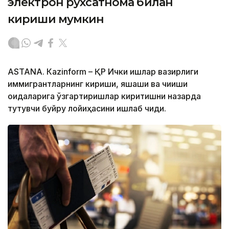
электрон рухсатнома билан
кириши мумкин
ASTANА. Кazinform – ҚР Ички ишлар вазирлиги
иммигрантларнинг кириши, яшаши ва чиқиши
қоидаларига ўзгартиришлар киритишни назарда
тутувчи буйруқ лойиҳасини ишлаб чиқди.