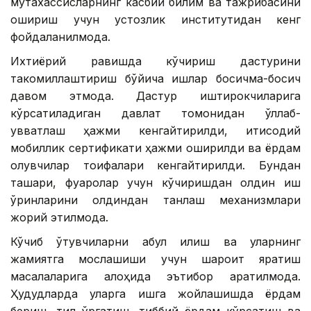
мутахассисларнинг касбий билим ва тажрибасини
ошириш учун устозлик институтидан кенг
фойдаланилмоқда.
Ихтиёрий равишда кўчириш дастурини
такомиллаштириш бўйича ишлар босқичма-босқич
давом этмоқда. Дастур иштирокчиларига
кўрсатиладиган давлат томонидан қўллаб-
қувватлаш ҳажми кенгайтирилди, иқтисодий
мобиллик сертификати ҳажми оширилди ва ёрдам
олувчилар тоифалари кенгайтирилди. Бундан
ташқари, фуқаролар учун кўчиришдан олдин иш
ўринларини олдиндан танлаш механизмлари
жорий этилмоқда.
Кўчиб ўтувчиларни қабул қилиш ва уларнинг
жамиятга мослашиши учун шароит яратиш
масалаларига алоҳида эътибор қаратилмоқда.
Ҳудудларда уларга ишга жойлашишда ёрдам