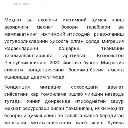
вазирлиги
Меҳнат ва аҳолини ижтимоий ҳимоя қилиш
вазирлиги меҳнат бозори талаблари ва
мамлакатнинг ижтимоий-иқтисодий ривожланиш
устуворликларини ҳисобга олган ҳолда миграция
жараёнларини бошқариш тизимини
такомиллаштиришга қаратилган Қозоғистон
Республикасининг 2030 йилгача бўлган Миграция
сиёсати концепциясини босқичма-босқич амалга
оширишда давом этмоқда.
Концепция миграция соҳасидаги давлат
сиёсатини ҳар томонлама ишлаб чиқишни назарда
тутади. Унинг доирасида иқтисодиётни зарур
меҳнат ресурслари билан таъминлаш, ички меҳнат
бозорини ҳимоя қилиш ва талабга жавоб берадиган
малакали мутахассисларни жалб қилиш бўйича