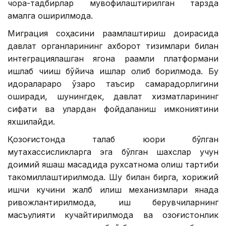
чора-тадбирлар мувофиқлаштирилган тарзда
амалга оширилмоқда.
Миграция соҳасини рақамлаштириш доирасида
давлат органларининг ахборот тизимлари билан
интеграциялашган ягона рақамли платформани
ишлаб чиқиш бўйича ишлар олиб борилмоқда. Бу
идоралараро ўзаро таъсир самарадорлигини
оширади, шунингдек, давлат хизматларининг
сифати ва улардан фойдаланиш имкониятини
яхшилайди.
Қозоғистонда талаб юқори бўлган
мутахассисликларга эга бўлган шахслар учун
доимий яшаш мақсадида рухсатнома олиш тартиби
такомиллаштирилмоқда. Шу билан бирга, хорижий
ишчи кучини жалб қилиш механизмлари янада
ривожлантирилмоқда, иш берувчиларнинг
масъулияти кучайтирилмоқда ва қозоғистонлик