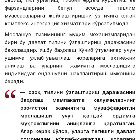
бериш, тил ўргатиш, тиббий ёрдам кўрсатиш ва
фарзандларини бепул асосда таълим
муассасаларига жойлаштиришни ўз ичига олган
комплекс интеграция хизматлари кўрсатилмоқда.
Мослашув тизимининг муҳим механизмларидан
бири бу давлат тилини ўзлаштириш даражасини
баҳолашдир. Ушбу баҳолаш Кўчиб ўтувчилар учун
қўшимча қўллаб-қувватлаш чораларига эҳтиёжни
аниқлаш ва уларнинг жамиятга мослашишига
индивидуал ёндашувни шакллантириш имконини
беради.
— Қозоқ тилини ўзлаштириш даражасини
баҳолаш мамлакатга келувчиларнинг
Қозоғистон жамиятига муваффақиятли
мослашиши учун қандай ёрдамга
муҳтожлигини аниқлашга қаратилган.
Агар керак бўлса, уларга тегишли давлат
томонидан қўллаб-қувватлаш чоралари