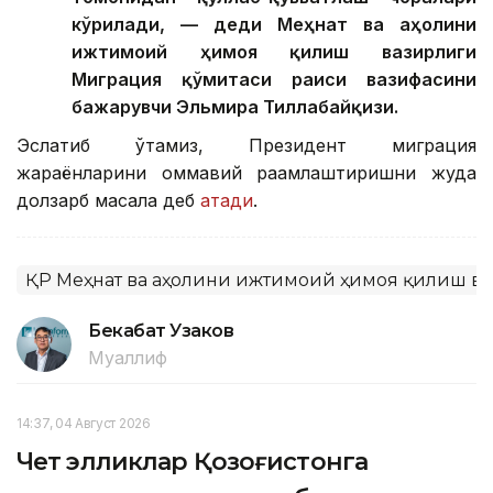
кўрилади, — деди Меҳнат ва аҳолини
ижтимоий ҳимоя қилиш вазирлиги
Миграция қўмитаси раиси вазифасини
бажарувчи Эльмира Тиллабайқизи.
Эслатиб ўтамиз, Президент миграция
жараёнларини оммавий рақамлаштиришни жуда
долзарб масала деб
атади
.
ҚР Меҳнат ва аҳолини ижтимоий ҳимоя қилиш в
Бекабат Узаков
Муаллиф
14:37, 04 Август 2026
Чет элликлар Қозоғистонга