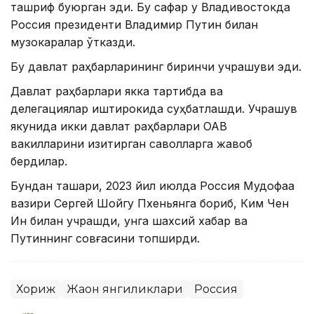
ташриф буюрган эди. Бу сафар у Владивостокда
Россия президенти Владимир Путин билан
музокаралар ўтказди.
Бу давлат раҳбарларининг биринчи учрашуви эди.
Давлат раҳбарлари якка тартибда ва
делегациялар иштирокида суҳбатлашди. Учрашув
якунида икки давлат раҳбарлари ОАВ
вакилларини қизиқтирган саволларга жавоб
бердилар.
Бундан ташқари, 2023 йил июлда Россия Мудофаа
вазири Сергей Шойгу Пхеньянга бориб, Ким Чен
Ин билан учрашди, унга шахсий хабар ва
Путиннинг совғасини топширди.
Хориж
Жаҳон янгиликлари
Россия