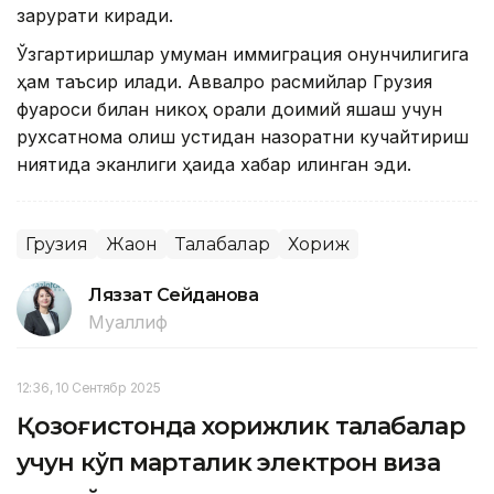
зарурати киради.
Ўзгартиришлар умуман иммиграция қонунчилигига
ҳам таъсир қилади. Аввалроқ расмийлар Грузия
фуқароси билан никоҳ орқали доимий яшаш учун
рухсатнома олиш устидан назоратни кучайтириш
ниятида эканлиги ҳақида хабар қилинган эди.
Грузия
Жаҳон
Талабалар
Хориж
Ляззат Сейданова
Муаллиф
12:36, 10 Сентябр 2025
Қозоғистонда хорижлик талабалар
учун кўп марталик электрон виза