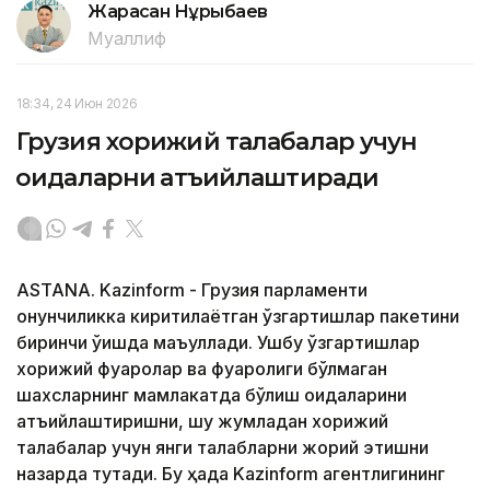
Жарасқан Нұрыбаев
Муаллиф
18:34, 24 Июн 2026
Грузия хорижий талабалар учун
қоидаларни қатъийлаштиради
ASTANA. Kazinform - Грузия парламенти
қонунчиликка киритилаётган ўзгартишлар пакетини
биринчи ўқишда маъқуллади. Ушбу ўзгартишлар
хорижий фуқаролар ва фуқаролиги бўлмаган
шахсларнинг мамлакатда бўлиш қоидаларини
қатъийлаштиришни, шу жумладан хорижий
талабалар учун янги талабларни жорий этишни
назарда тутади. Бу ҳақда Kazinform агентлигининг