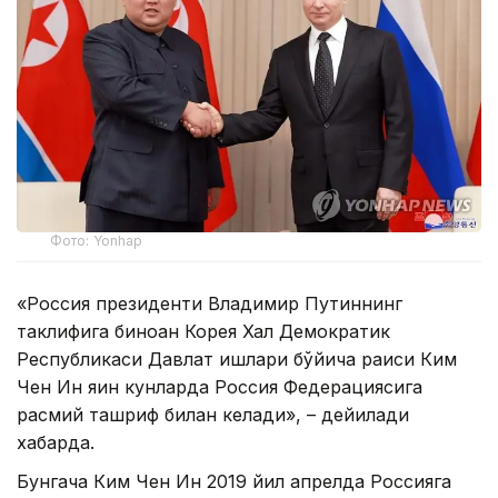
Фото: Yonhap
«Россия президенти Владимир Путиннинг
таклифига биноан Корея Халқ Демократик
Республикаси Давлат ишлари бўйича раиси Ким
Чен Ин яқин кунларда Россия Федерациясига
расмий ташриф билан келади», – дейилади
хабарда.
Бунгача Ким Чен Ин 2019 йил апрелда Россияга