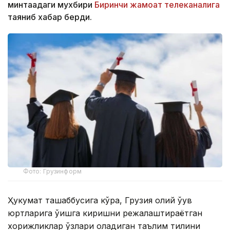
минтақадаги мухбири
Биринчи жамоат телеканалига
таяниб хабар берди.
Фото: Грузинформ
Ҳукумат ташаббусига кўра, Грузия олий ўқув
юртларига ўқишга киришни режалаштираётган
хорижликлар ўзлари оладиган таълим тилини