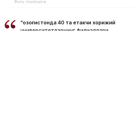
Фото: montsame
“Қозоғистонда 40 та етакчи хорижий
университетларнинг филиаллари
очилмоқда. Бугунги кунда
мамлакатимизда 31 минг 500 нафар
хорижлик талаба таҳсил олмоқда – бу
тарихий рекорддир. 2029 йилга бориб бу
сонни 150 мингга етказиш мақсад
қилинган. Бунинг учун хорижлик
талабалар, шунингдек, олимлар,
профессорлар, мутахассисларга виза
бериш тартибини қайта кўриб чиқишимиз
керак. Хорижлик талабалар учун кўп
марталик электрон виза масаласи кўриб
чиқилади”, - деди вазир Ҳукумат
йиғилишида.