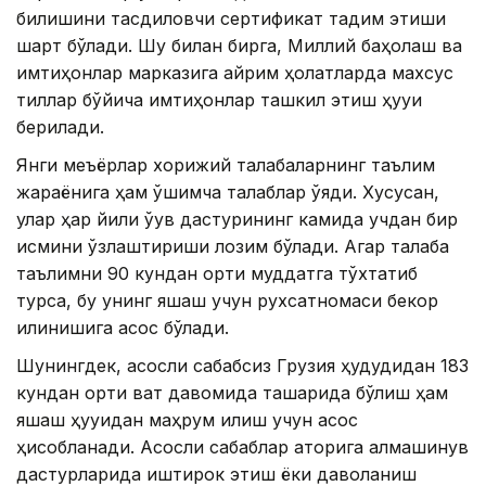
билишини тасдиқловчи сертификат тақдим этиши
шарт бўлади. Шу билан бирга, Миллий баҳолаш ва
имтиҳонлар марказига айрим ҳолатларда махсус
тиллар бўйича имтиҳонлар ташкил этиш ҳуқуқи
берилади.
Янги меъёрлар хорижий талабаларнинг таълим
жараёнига ҳам қўшимча талаблар қўяди. Хусусан,
улар ҳар йили ўқув дастурининг камида учдан бир
қисмини ўзлаштириши лозим бўлади. Агар талаба
таълимни 90 кундан ортиқ муддатга тўхтатиб
турса, бу унинг яшаш учун рухсатномаси бекор
қилинишига асос бўлади.
Шунингдек, асосли сабабсиз Грузия ҳудудидан 183
кундан ортиқ вақт давомида ташқарида бўлиш ҳам
яшаш ҳуқуқидан маҳрум қилиш учун асос
ҳисобланади. Асосли сабаблар қаторига алмашинув
дастурларида иштирок этиш ёки даволаниш