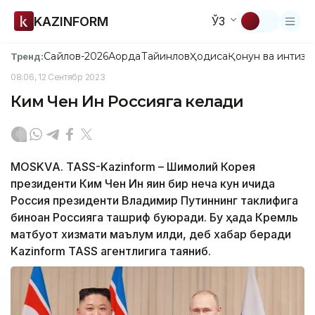
KAZINFORM
ЎЗ
Сайлов-2026
Ақорда
Тайинлов
Ҳодиса
Қонун ва интизо
Тренд:
08:06, 12 Сентябр 2023
Ким Чен Ин Россияга келади
МОSKVА. TASS-Kazinform – Шимолий Корея
президенти Ким Чен Ин яқин бир неча кун ичида
Россия президенти Владимир Путиннинг таклифига
биноан Россияга ташриф буюради. Бу ҳақда Кремль
матбуот хизмати маълум қилди, деб хабар беради
Kazinform TASS агентлигига таяниб.