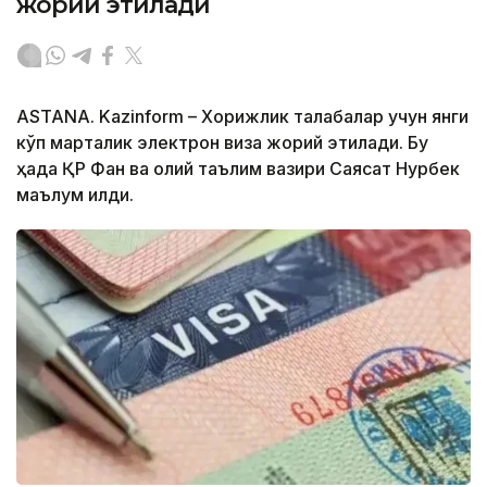
жорий этилади
ASTANA. Kazinform – Хорижлик талабалар учун янги
кўп марталик электрон виза жорий этилади. Бу
ҳақда ҚР Фан ва олий таълим вазири Саясат Нурбек
маълум қилди.