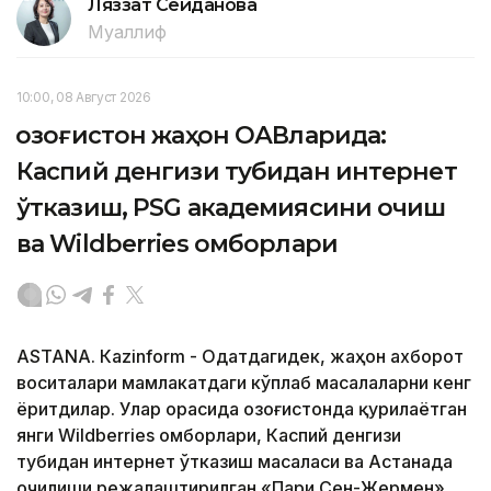
Ляззат Сейданова
Муаллиф
10:00, 08 Август 2026
Қозоғистон жаҳон ОАВларида:
Каспий денгизи тубидан интернет
ўтказиш, PSG академиясини очиш
ва Wildberries омборлари
ASTANА. Кazinform - Одатдагидек, жаҳон ахборот
воситалари мамлакатдаги кўплаб масалаларни кенг
ёритдилар. Улар орасида Қозоғистонда қурилаётган
янги Wildberries омборлари, Каспий денгизи
тубидан интернет ўтказиш масаласи ва Астанада
очилиши режалаштирилган «Пари Сен-Жермен»