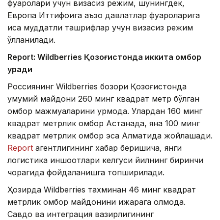
фуқаролари учун визасиз режим, шунингдек,
Европа Иттифоқига аъзо давлатлар фуқароларига
қисқа муддатли ташрифлар учун визасиз режим
қўлланилади.
Report: Wildberries Қозоғистонда иккита омбор
қуради
Россиянинг Wildberries бозори Қозоғистонда
умумий майдони 260 минг квадрат метр бўлган
омбор мажмуаларини қурмоқда. Улардан 160 минг
квадрат метрлик омбор Астанада, яна 100 минг
квадрат метрлик омбор эса Алматида жойлашади.
Report
агентлигининг хабар беришича, янги
логистика иншоотлари келгуси йилнинг биринчи
чорагида фойдаланишга топширилади.
Ҳозирда Wildberries тахминан 46 минг квадрат
метрлик омбор майдонини ижарага олмоқда.
Савдо ва интеграция вазирлигининг