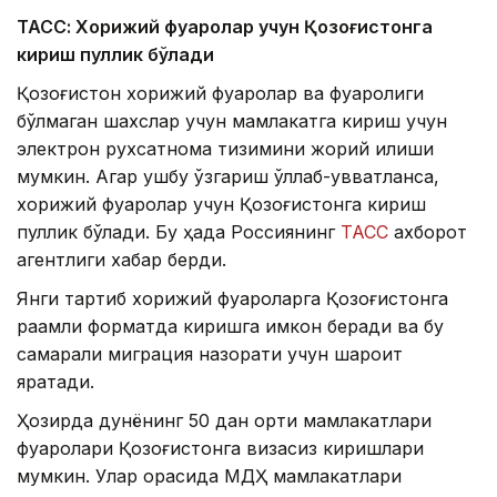
ТАСС: Хорижий фуқаролар учун Қозоғистонга
кириш пуллик бўлади
Қозоғистон хорижий фуқаролар ва фуқаролиги
бўлмаган шахслар учун мамлакатга кириш учун
электрон рухсатнома тизимини жорий қилиши
мумкин. Агар ушбу ўзгариш қўллаб-қувватланса,
хорижий фуқаролар учун Қозоғистонга кириш
пуллик бўлади. Бу ҳақда Россиянинг
ТАСС
ахборот
агентлиги хабар берди.
Янги тартиб хорижий фуқароларга Қозоғистонга
рақамли форматда киришга имкон беради ва бу
самарали миграция назорати учун шароит
яратади.
Ҳозирда дунёнинг 50 дан ортиқ мамлакатлари
фуқаролари Қозоғистонга визасиз киришлари
мумкин. Улар орасида МДҲ мамлакатлари