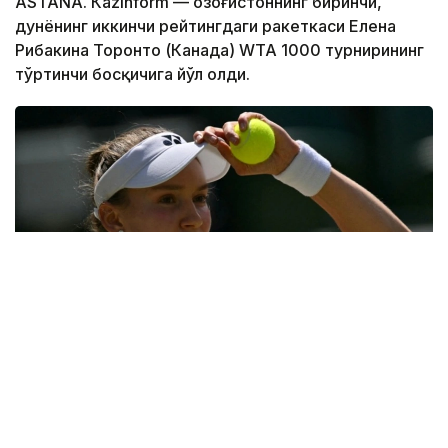
ASTANА. Кazinform — Қозоғистоннинг биринчи,
дунёнинг иккинчи рейтингдаги ракеткаси Елена
Рибакина Торонто (Канада) WТА 1000 турнирининг
тўртинчи босқичига йўл олди.
Фото: ҚТФ
Қозоғистонлик теннисчи учинчи босқичда дунёнинг