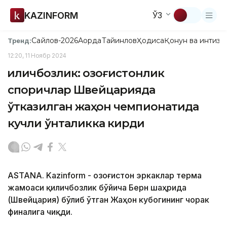
KAZINFORM
ЎЗ
Сайлов-2026
Ақорда
Тайинлов
Ҳодиса
Қонун ва интизо
Тренд:
12:20, 11 Ноябр 2024
Қиличбозлик: Қозоғистонлик
споричлар Швейцарияда
ўтказилган жаҳон чемпионатида
кучли ўнталикка кирди
ASTANA. Kazinform - Қозоғистон эркаклар терма
жамоаси қиличбозлик бўйича Берн шаҳрида
(Швейцария) бўлиб ўтган Жаҳон кубогининг чорак
финалига чиқди.