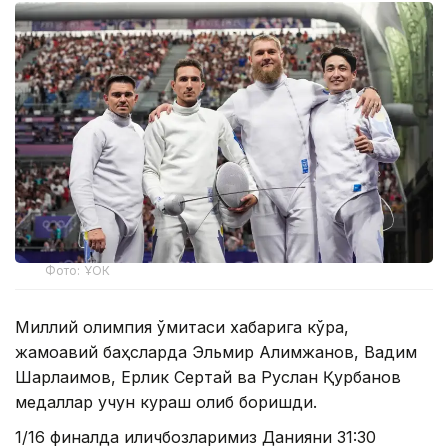
Фото: ҰОК
Миллий олимпия қўмитаси хабарига кўра,
жамоавий баҳсларда Эльмир Алимжанов, Вадим
Шарлаимов, Ерлик Сертай ва Руслан Қурбанов
медаллар учун кураш олиб боришди.
1/16 финалда қиличбозларимиз Данияни 31:30