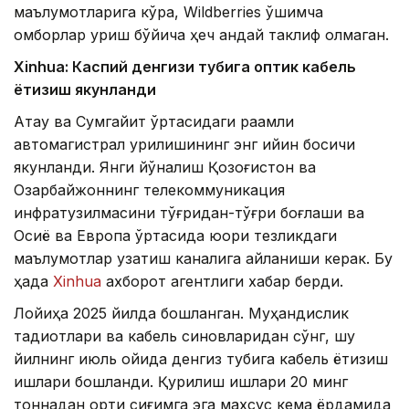
маълумотларига кўра, Wildberries қўшимча
омборлар қуриш бўйича ҳеч қандай таклиф олмаган.
Xinhuа: Каспий денгизи тубига оптик кабель
ётқизиш якунланди
Ақтау ва Сумгайит ўртасидаги рақамли
автомагистрал қурилишининг энг қийин босқичи
якунланди. Янги йўналиш Қозоғистон ва
Озарбайжоннинг телекоммуникация
инфратузилмасини тўғридан-тўғри боғлаши ва
Осиё ва Европа ўртасида юқори тезликдаги
маълумотлар узатиш каналига айланиши керак. Бу
ҳақда
Xinhua
ахборот агентлиги хабар берди.
Лойиҳа 2025 йилда бошланган. Муҳандислик
тадқиқотлари ва кабель синовларидан сўнг, шу
йилнинг июль ойида денгиз тубига кабель ётқизиш
ишлари бошланди. Қурилиш ишлари 20 минг
тоннадан ортиқ сиғимга эга махсус кема ёрдамида