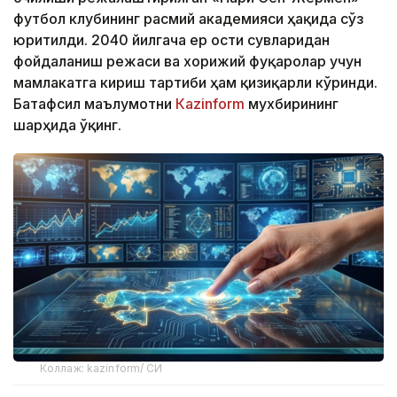
футбол клубининг расмий академияси ҳақида сўз
юритилди. 2040 йилгача ер ости сувларидан
фойдаланиш режаси ва хорижий фуқаролар учун
мамлакатга кириш тартиби ҳам қизиқарли кўринди.
Батафсил маълумотни
Кazinform
мухбирининг
шарҳида ўқинг.
Коллаж: kazinform/ СИ