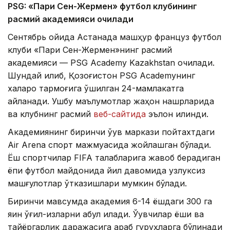
PSG: «Пари Сен-Жермен» футбол клубининг
расмий академияси очилади
Сентябрь ойида Астанада машҳур француз футбол
клуби «Пари Сен-Жермен»нинг расмий
академияси — PSG Academy Kazakhstan очилади.
Шундай қилиб, Қозоғистон PSG Academyнинг
халқаро тармоғига қўшилган 24-мамлакатга
айланади. Ушбу маълумотлар жаҳон нашрларида
ва клубнинг расмий
веб-сайтида
эълон қилинди.
Академиянинг биринчи ўқув маркази пойтахтдаги
Air Arena спорт мажмуасида жойлашган бўлади.
Ёш спортчилар FIFA талабларига жавоб берадиган
ёпиқ футбол майдонида йил давомида узлуксиз
машғулотлар ўтказишлари мумкин бўлади.
Биринчи мавсумда академия 6-14 ёшдаги 300 га
яқин ўғил-қизларни қабул қилади. Ўқувчилар ёши ва
тайёргарлик даражасига қараб гуруҳларга бўлинади