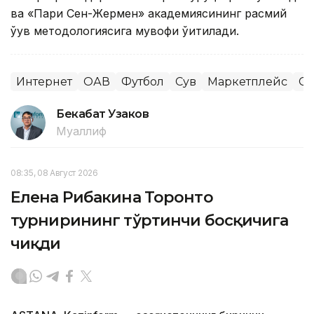
ва «Пари Сен-Жермен» академиясининг расмий
ўқув методологиясига мувофиқ ўқитилади.
Интернет
ОАВ
Футбол
Сув
Маркетплейс
Сп
Бекабат Узаков
Муаллиф
08:35, 08 Август 2026
Елена Рибакина Торонто
турнирининг тўртинчи босқичига
чиқди