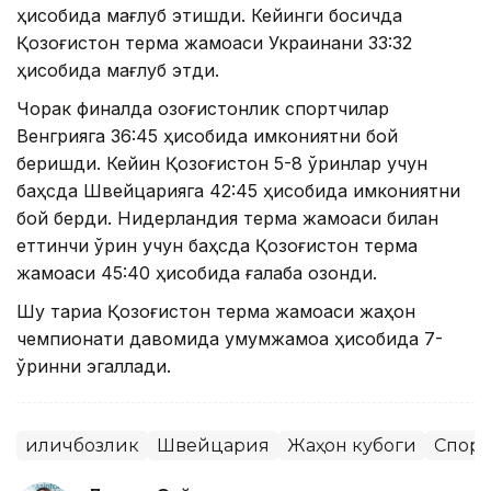
ҳисобида мағлуб этишди. Кейинги босқичда
Қозоғистон терма жамоаси Украинани 33:32
ҳисобида мағлуб этди.
Чорак финалда қозоғистонлик спортчилар
Венгрияга 36:45 ҳисобида имкониятни бой
беришди. Кейин Қозоғистон 5-8 ўринлар учун
баҳсда Швейцарияга 42:45 ҳисобида имкониятни
бой берди. Нидерландия терма жамоаси билан
еттинчи ўрин учун баҳсда Қозоғистон терма
жамоаси 45:40 ҳисобида ғалаба қозонди.
Шу тариқа Қозоғистон терма жамоаси жаҳон
чемпионати давомида умумжамоа ҳисобида 7-
ўринни эгаллади.
Қиличбозлик
Швейцария
Жаҳон кубоги
Спорт