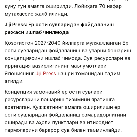
куну тун амалга оширилди. Лойиҳага 70 нафар
мутахассис жалб қилинди.
Jiji Press: Ер ости сувларидан фойдаланиш
режаси ишлаб чиқилмоқда
Қозоғистон 2027-2040 йилларга мўлжалланган Ер
ости сувларидан фойдаланиш ва уларни бошқариш
концепциясини ишлаб чиқмоқда. Сув ресурслари ва
ирригация вазирлигининг маълумотлари
Япониянинг
Jiji Press
нашри томонидан тақдим
этилди.
Концепция замонавий ер ости сувлари
ресурсларини бошқариш тизимини яратишга
қаратилган. Ҳужжатнинг амалга оширилиши ер
ости сувларидан фойдаланиш самарадорлигини
оширади ва аҳоли пунктлари ва иқтисодиёт
тармоқларини барқарор сув билан таъминлайди.