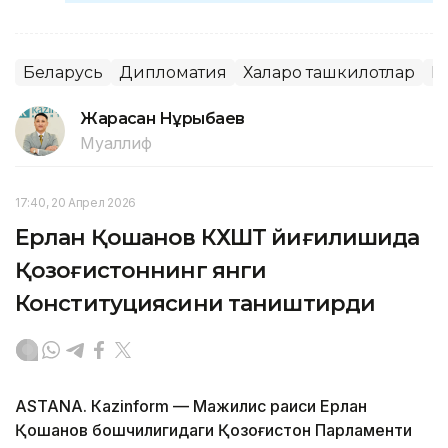
Беларусь
Дипломатия
Халқаро ташкилотлар
К
Жарасқан Нұрыбаев
Муаллиф
17:40, 20 Апрел 2026
Ерлан Қошанов КХШТ йиғилишида
Қозоғистоннинг янги
Конституциясини таништирди
ASTANА. Кazinform — Мажилис раиси Ерлан
Қошанов бошчилигидаги Қозоғистон Парламенти