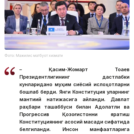
Фото: Мажилис матбуот хизмати
– Қасим-Жомарт Тоқаев
Президентлигининг дастлабки
кунлариданоқ муҳим сиёсий ислоҳотларни
бошлаб берди. Янги Конституция уларнинг
мантиқий натижасига айланди. Давлат
раҳбари ташаббуси билан Адолатли ва
Прогрессив Қозоғистонни яратиш
Конституциянинг асосий мақсади сифатида
белгиланди. Инсон манфаатларига