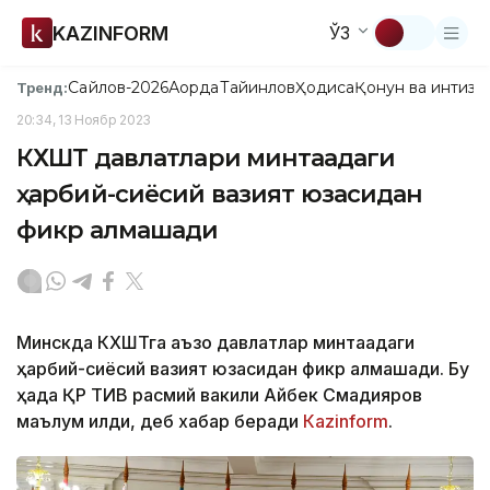
KAZINFORM
ЎЗ
Сайлов-2026
Ақорда
Тайинлов
Ҳодиса
Қонун ва интизо
Тренд:
20:34, 13 Ноябр 2023
КХШТ давлатлари минтақадаги
ҳарбий-сиёсий вазият юзасидан
фикр алмашади
Минскда КХШТга аъзо давлатлар минтақадаги
ҳарбий-сиёсий вазият юзасидан фикр алмашади. Бу
ҳақда ҚР ТИВ расмий вакили Айбек Смадияров
маълум қилди, деб хабар беради
Каzinform
.