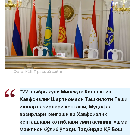
Фото: КХШТ расмий сайти
“22 ноябрь куни Минскда Коллектив
Хавфсизлик Шартномаси Ташкилоти Ташқи
ишлар вазирлари кенгаши, Мудофаа
вазирлари кенгаши ва Хавфсизлик
кенгашлари котиблари қўмитасининг қўшма
мажлиси бўлиб ўтади. Тадбирда ҚР Бош