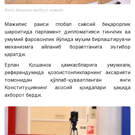
Фото: Мажилис матбуот хизмати
Мажилис раиси глобал сиёсий беқарорлик
шароитида парламент дипломатияси тинчлик ва
умумий фаровонлик йўлида муҳим бирлаштирувчи
механизмга айланиб бораётганига эътибор
қаратди.
Ерлан Қошанов ҳамкасбларига умумхалқ
референдумида қозоғистонликларнинг аксарияти
томонидан қўллаб-қувватланган янги
Конституциянинг асосий қоидалари ҳақида
ахборот берди.