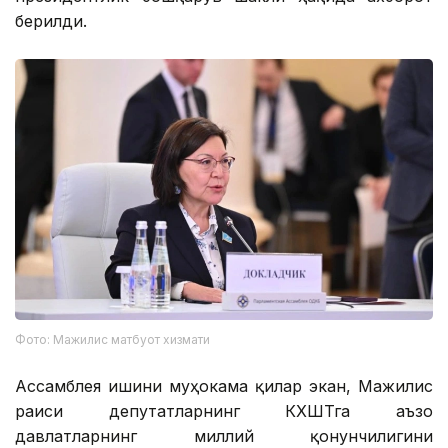
берилди.
Фото: Мажилис матбуот хизмати
Ассамблея ишини муҳокама қилар экан, Мажилис
раиси депутатларнинг КХШТга аъзо
давлатларнинг миллий қонунчилигини