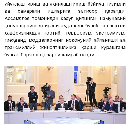
уйғунлаштириш ва яқинлаштириш бўйича тизимли
ва самарали ишларига эътибор қаратди.
Ассамблея томонидан қабул қилинган намунавий
қонунларнинг доираси жуда кенг бўлиб, коллектив
хавфсизликдан тортиб, терроризм, экстремизм,
гиёҳванд моддаларнинг ноқонуний айланиши ва
трансмиллий жиноятчиликка қарши курашгача
бўлган барча соҳаларни қамраб олади.