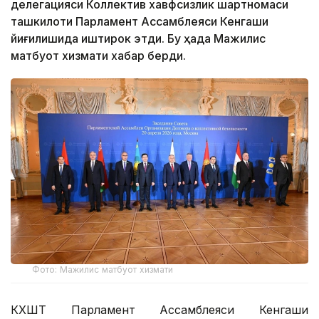
делегацияси Коллектив хавфсизлик шартномаси
ташкилоти Парламент Ассамблеяси Кенгаши
йиғилишида иштирок этди. Бу ҳақда Мажилис
матбуот хизмати хабар берди.
Фото: Мажилис матбуот хизмати
КХШТ Парламент Ассамблеяси Кенгаши