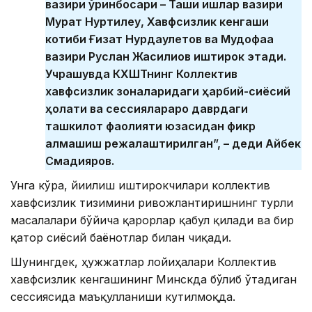
вазири ўринбосари – Ташқи ишлар вазири
Мурат Нуртилеу, Хавфсизлик кенгаши
котиби Ғизат Нурдаулетов ва Мудофаа
вазири Руслан Жақсилиқов иштирок этади.
Учрашувда КХШТнинг Коллектив
хавфсизлик зоналаридаги ҳарбий-сиёсий
ҳолати ва сессиялараро даврдаги
ташкилот фаолияти юзасидан фикр
алмашиш режалаштирилган”, – деди Айбек
Смадияров.
Унга кўра, йиғилиш иштирокчилари коллектив
хавфсизлик тизимини ривожлантиришнинг турли
масалалари бўйича қарорлар қабул қилади ва бир
қатор сиёсий баёнотлар билан чиқади.
Шунингдек, ҳужжатлар лойиҳалари Коллектив
хавфсизлик кенгашининг Минскда бўлиб ўтадиган
сессиясида маъқулланиши кутилмоқда.