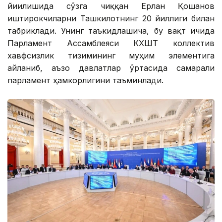
йиғилишида сўзга чиққан Ерлан Қошанов
иштирокчиларни Ташкилотнинг 20 йиллиги билан
табриклади. Унинг таъкидлашича, бу вақт ичида
Парламент Ассамблеяси КХШТ коллектив
хавфсизлик тизимининг муҳим элементига
айланиб, аъзо давлатлар ўртасида самарали
парламент ҳамкорлигини таъминлади.