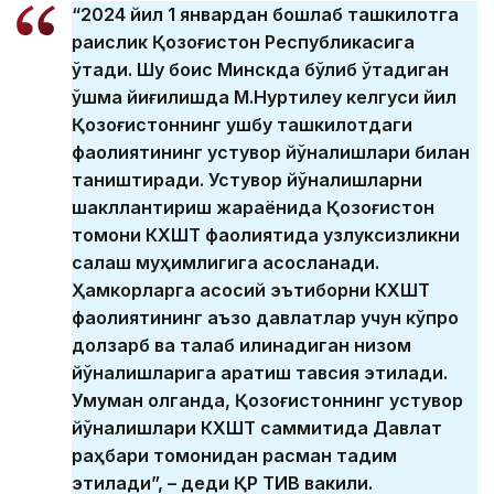
“2024 йил 1 январдан бошлаб ташкилотга
раислик Қозоғистон Республикасига
ўтади. Шу боис Минскда бўлиб ўтадиган
қўшма йиғилишда М.Нуртилеу келгуси йил
Қозоғистоннинг ушбу ташкилотдаги
фаолиятининг устувор йўналишлари билан
таништиради. Устувор йўналишларни
шакллантириш жараёнида Қозоғистон
томони КХШТ фаолиятида узлуксизликни
сақлаш муҳимлигига асосланади.
Ҳамкорларга асосий эътиборни КХШТ
фаолиятининг аъзо давлатлар учун кўпроқ
долзарб ва талаб қилинадиган низом
йўналишларига қаратиш тавсия этилади.
Умуман олганда, Қозоғистоннинг устувор
йўналишлари КХШТ саммитида Давлат
раҳбари томонидан расман тақдим
этилади”, – деди ҚР ТИВ вакили.