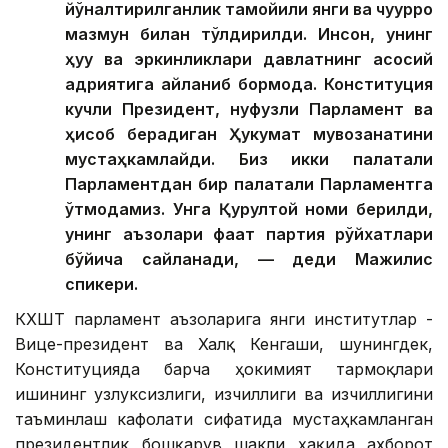
йўналтирилганлик тамойили янги ва чуқурроқ
мазмун билан тўлдирилди. Инсон, унинг
ҳуқуқ ва эркинликлари давлатнинг асосий
қадриятига айланиб бормоқда. Конституция
кучли Президент, нуфузли Парламент ва
ҳисоб берадиган Ҳукумат мувозанатини
мустаҳкамлайди. Биз икки палатали
Парламентдан бир палатали Парламентга
ўтмоқдамиз. Унга Қурултой номи берилди,
унинг аъзолари фақат партия рўйхатлари
бўйича сайланади, — деди Мажилис
спикери.
КХШТ парламент аъзоларига янги институтлар -
Вице-президент ва Халқ Кенгаши, шунингдек,
Конституцияда барча ҳокимият тармоқлари
ишининг узлуксизлиги, изчиллиги ва изчиллигини
таъминлаш кафолати сифатида мустаҳкамланган
президентлик бошқарув шакли ҳақида ахборот