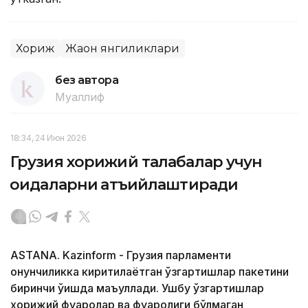
Хориж
Жаҳон янгиликлари
без автора
Муаллиф
18:34, 24 Июн 2026
Грузия хорижий талабалар учун
қоидаларни қатъийлаштиради
ASTANA. Kazinform - Грузия парламенти
қонунчиликка киритилаётган ўзгартишлар пакетини
биринчи ўқишда маъқуллади. Ушбу ўзгартишлар
хорижий фуқаролар ва фуқаролиги бўлмаган