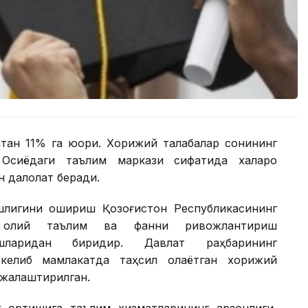
атан 11% га юқори. Хорижий талабалар сонининг
Осиёдаги таълим маркази сифатида халқаро
 далолат беради.
ошлигини ошириш Қозоғистон Республикасининг
н олий таълим ва фанни ривожлантириш
шларидан биридир. Давлат раҳбарининг
 келиб мамлакатда таҳсил олаётган хорижий
ежалаштирилган.
нг ортишига таълим хизматларининг арзонлиги,