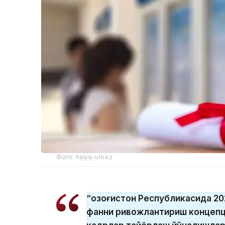
Фото: halyq-uni.kz
“Қозоғистон Республикасида 2
фанни ривожлантириш концепц