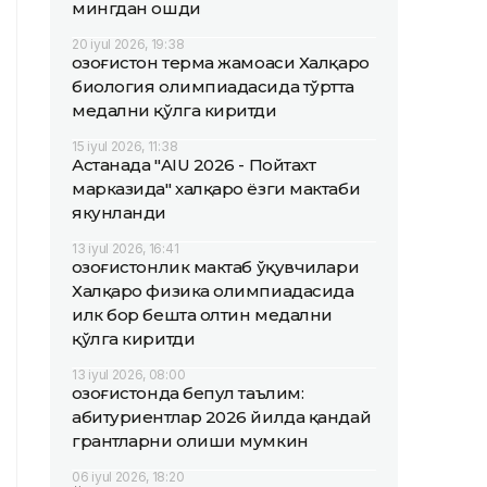
мингдан ошди
20 iyul 2026, 19:38
Қозоғистон терма жамоаси Халқаро
биология олимпиадасида тўртта
медални қўлга киритди
15 iyul 2026, 11:38
Астанада "AIU 2026 - Пойтахт
марказида" халқаро ёзги мактаби
якунланди
13 iyul 2026, 16:41
Қозоғистонлик мактаб ўқувчилари
Халқаро физика олимпиадасида
илк бор бешта олтин медални
қўлга киритди
13 iyul 2026, 08:00
Қозоғистонда бепул таълим:
абитуриентлар 2026 йилда қандай
грантларни олиши мумкин
06 iyul 2026, 18:20