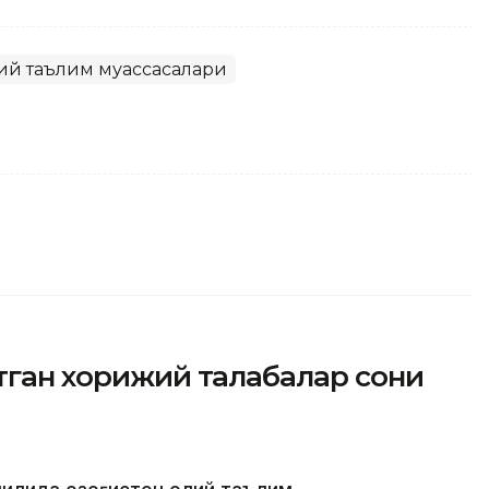
ий таълим муассасалари
ётган хорижий талабалар сони