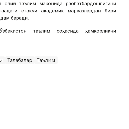
л олий таълим маконида рақобатбардошлигини
ақадаги етакчи академик марказлардан бири
рдам беради.
Ўзбекистон таълим соҳасида ҳамкорликни
ги
Талабалар
Таълим