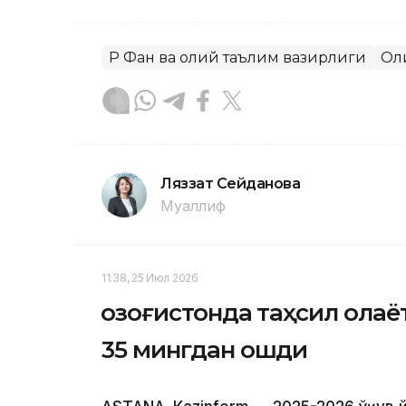
ҚР Фан ва олий таълим вазирлиги
Ол
Ляззат Сейданова
Муаллиф
11:38, 25 Июл 2026
Қозоғистонда таҳсил ола
35 мингдан ошди