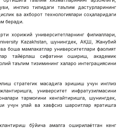
уви, инглиз тилидаги таълим дастурларининг
дислик ва ахборот технологиялари соҳаларидаги
ам беради.
ртиқ хорижий университетларнинг филиаллари,
 University Kazakhstan, шунингдек, АҚШ, Жанубий
 ва бошқа мамлакатлар университетлари фаолият
рлар тайёрлаш сифатини ошириш, академик
олий таълим тизимининг халқаро интеграциясини
илиш стратегик мақсадига эришиш учун инглиз
жлантиришга, университет инфратузилмасини
хоналари тармоғини кенгайтиришга, шунингдек,
и учун қулай ва хавфсиз шароитлар яратишга
жлантириш бўйича амалга оширилаётган кенг