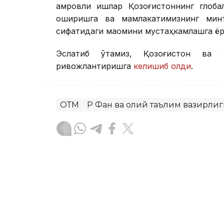
қамровли ишлар Қозоғистоннинг глоба
оширишга ва мамлакатимизнинг минт
сифатидаги мақомини мустаҳкамлашга ё
Эслатиб ўтамиз, Қозоғистон ва 
ривожлантиришга
келишиб олди
.
ОТМ
ҚР Фан ва олий таълим вазирли
Бекабат Узаков
Муаллиф