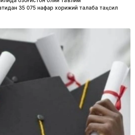
йилида Қозоғистон олий таълим
тидан 35 075 нафар хорижий талаба таҳсил