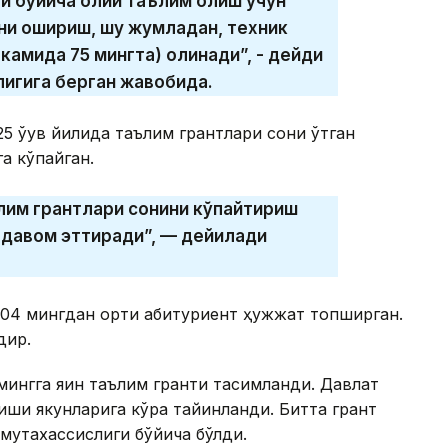
и бўйича олий таълим олиш учун
ни ошириш, шу жумладан, техник
 камида 75 мингта) олинади”, - дейди
лигига берган жавобида.
5 ўқув йилида таълим грантлари сони ўтган
а кўпайган.
ълим грантлари сонини кўпайтириш
 давом эттиради”, — дейилади
104 мингдан ортиқ абитуриент ҳужжат топширган.
дир.
ингга яқин таълим гранти тақсимланди. Давлат
иши якунларига кўра тайинланди. Битта грант
 мутахассислиги бўйича бўлди.