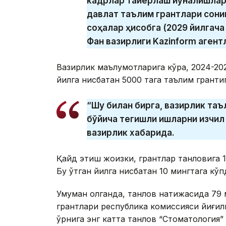
кадрлар тайёрлаш йўналишлар
давлат таълим грантлари сони
соҳалар ҳисобга (2029 йилгача
Фан вазирлиги Kazinform агент
Вазирлик маълумотларига кўра, 2024-202
йилга нисбатан 5000 тага таълим грантиг
“Шу билан бирга, вазирлик та
бўйича тегишли ишларни изчил
вазирлик хабарида.
Қайд этиш жоизки, грантлар танловига 
Бу ўтган йилга нисбатан 10 мингтага кўп
Умуман олганда, танлов натижасида 79 м
грантлари республика комиссияси йиғил
ўрнига энг катта танлов “Стоматология”