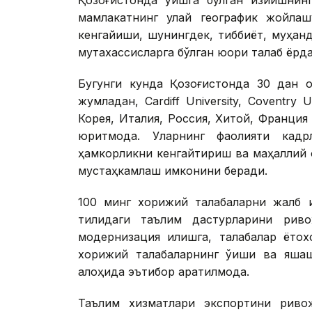
мамлакатнинг қулай географик жойлаш
кенгайиши, шунингдек, тиббиёт, муҳан
мутахассисларга бўлган юқори талаб ёрд
Бугунги кунда Қозоғистонда 30 дан о
жумладан, Cardiff University, Coventry
Корея, Италия, Россия, Хитой, Франция
юритмоқда. Уларнинг фаолияти кад
ҳамкорликни кенгайтириш ва маҳаллий 
мустаҳкамлаш имконини беради.
100 минг хорижий талабаларни жалб қ
тилидаги таълим дастурларини риво
модернизация қилишга, талабалар ётоқ
хорижий талабаларнинг ўқиши ва яшаш
алоҳида эътибор қаратилмоқда.
Таълим хизматлари экспортини риво