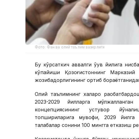
Фото: Фан ва олий таълим вазирлиги
Бу кўрсаткич аввалги ўқув йилига нисб
кўпайиши Қозоғистоннинг Марказий 
жозибадорлигининг ортиб бораётганидан
Олий таълимнинг халқаро рақобатбард
2023-2029 йилларга мўлжалланга
концепциясининг устувор йўнали
топшириқларига мувофиқ, 2029 йилга
талабалар сонини 100 мингга етказиш р
Қозоғистонда ўқишга бўлган қизиқишни