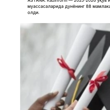
ASTANА. Кazinform — 2025-2026 ўқув 
муассасаларида дунёнинг 88 мамлака
олди.