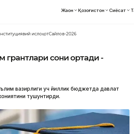
Жаҳон
Қозоғистон
Сиёсат
Т
нституциявий ислоҳот
Сайлов-2026
 грантлари сони ортади -
таълим вазирлиги уч йиллик бюджетда давлат
кониятини тушунтирди.