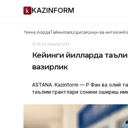
KAZINFORM
Ақорда
Тайинлов
Ҳодиса
Қонун ва интизом
Ко
Тренд:
15:38, 04 Декабр 2024
Кейинги йилларда таълим
вазирлик
ASTANA. Kazinform — ҚР Фан ва олий 
таълим грантлари сонини ошириш им