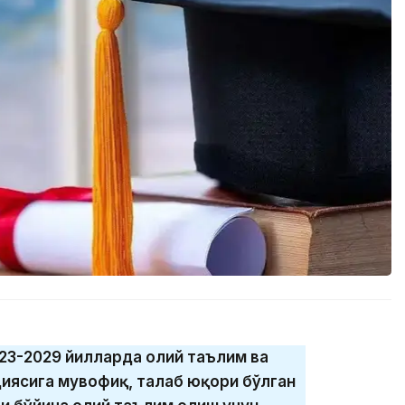
023-2029 йилларда олий таълим ва
иясига мувофиқ, талаб юқори бўлган