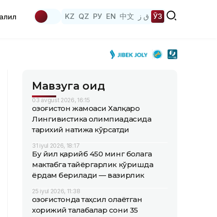
KZ
QZ
РУ
EN
中文
ق ز
ЎЗ
аҳлил
Мавзуга оид
03 avgust 2026, 16:15
Қозоғистон жамоаси Халқаро
Лингивистика олимпиадасида
тарихий натижа кўрсатди
31 iyul 2026, 18:17
Бу йил қарийб 450 минг болага
мактабга тайёргарлик кўришда
ёрдам берилади — вазирлик
25 iyul 2026, 11:38
Қозоғистонда таҳсил олаётган
хорижий талабалар сони 35