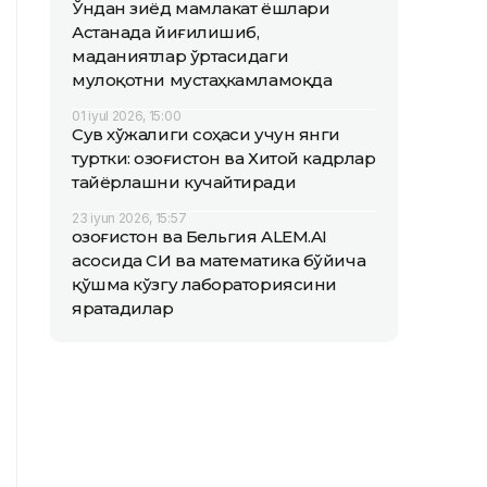
Ўндан зиёд мамлакат ёшлари
Астанада йиғилишиб,
маданиятлар ўртасидаги
мулоқотни мустаҳкамламоқда
01 iyul 2026, 15:00
Сув хўжалиги соҳаси учун янги
туртки: Қозоғистон ва Хитой кадрлар
тайёрлашни кучайтиради
23 iyun 2026, 15:57
Қозоғистон ва Бельгия ALEM.AI
асосида СИ ва математика бўйича
қўшма кўзгу лабораториясини
яратадилар