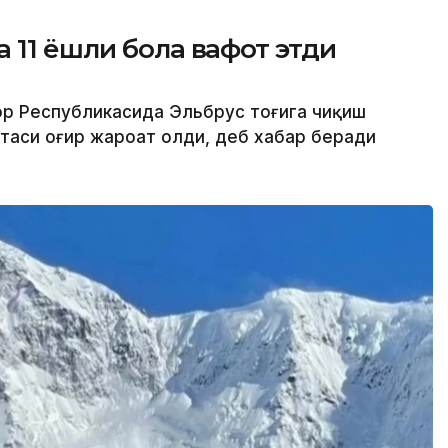
 11 ёшли бола вафот этди
ор Республикасида Эльбрус тоғига чиқиш
отаси оғир жароҳат олди, деб хабар беради