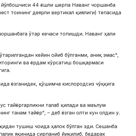
 йўлбошчиси 44 ёшли шерпа Наванг чоршанба
ест тоғининг деярли вертикал қиялиги) тепасида
оршанбага ўтар кечаси топишди. Наванг ҳали
ўтарилгандан кейин ғойиб бўлганми, аниқ эмас",
ниторинги ва ёрдам кўрсатиш бошқармаси
ига.
тида ёзганидек, қўшимча кислородсиз чўққига
ус тайёргарликни талаб қилади ва маълум
нг танам тайёр", – деб ёзган олти кун олдин у.
ққидан тушиш чоғида ҳалок бўлган эди. Сешанба
палик яқинида сирпаниб йиқилиб, бедарак