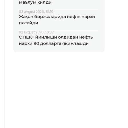
маълум қилди
03 avgust 2026, 10:10
Жаҳон биржаларида нефть нархи
пасайди
02 avgust 2026, 10:37
ОПEК+ йиғилиши олдидан нефть
нархи 90 долларга яқинлашди