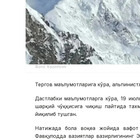
Фото: Kazinform
Тергов маълумотларига кўра, альпинистлар
Дастлабки маълумотларга кўра, 19 июл
шарқий чўққисига чиқиш пайтида тахм
йиқилиб тушган.
Натижада бола воқеа жойида вафот 
Фавқулодда вазиятлар вазирлигининг Э