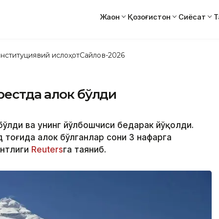
Жаҳон
Қозоғистон
Сиёсат
Т
нституциявий ислоҳот
Сайлов-2026
естда ҳалок бўлди
бўлди ва унинг йўлбошчиси бедарак йўқолди.
тоғида ҳалок бўлганлар сони 3 нафарга
нтлиги
Reuters
га таяниб.