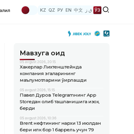
KZ
QZ
РУ
EN
中文
ق ز
ЎЗ
аҳлил
Мавзуга оид
05 avgust 2026, 20:15
Хакерлар Лихтенштейнда
компания эгаларининг
маълумотларини ўғирлашди
05 avgust 2026, 15:15
Павел Дуров Telegramнинг App
Storeдан олиб ташланишига изоҳ
берди
05 avgust 2026, 10:36
Brent нефтининг нархи 13 июлдан
бери илк бор 1 баррель учун 79