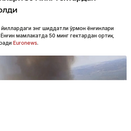
олди
и йиллардаги энг шиддатли ўрмон ёнғинлари
Ёнғин мамлакатда 50 минг гектардан ортиқ
еради
Euronews
.