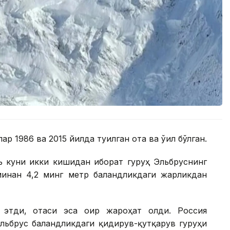
 1986 ва 2015 йилда туғилган ота ва ўғил бўлган.
ь куни икки кишидан иборат гуруҳ Эльбруснинг
инан 4,2 минг метр баландликдаги жарликдан
этди, отаси эса оғир жароҳат олди. Россия
льбрус баландликдаги қидирув-қутқарув гуруҳи