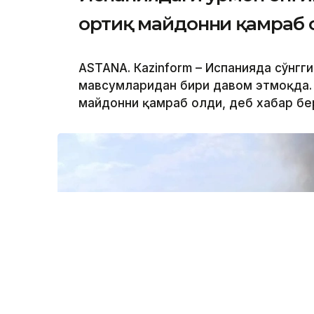
ортиқ майдонни қамраб 
ASTANА. Кazinform – Испанияда сўнгг
мавсумларидан бири давом этмоқда. 
майдонни қамраб олди, деб хабар б