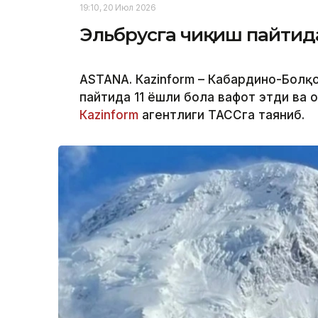
19:10, 20 Июл 2026
Эльбрусга чиқиш пайтида
ASTANА. Кazinform – Кабардино-Болқ
пайтида 11 ёшли бола вафот этди ва 
Кazinform
агентлиги ТАССга таяниб.