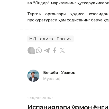
ва "Лидер" марказининг қутқарувчилар
Тергов органлари ҳодиса юзасидан
прокуратураси ҳам ҳодисанинг барча ҳо
МДҲ
Ҳодиса
Россия
Бекабат Узаков
Муаллиф
18:10, 20 Июл 2026
Испаниядаги ўрмон ёнғи