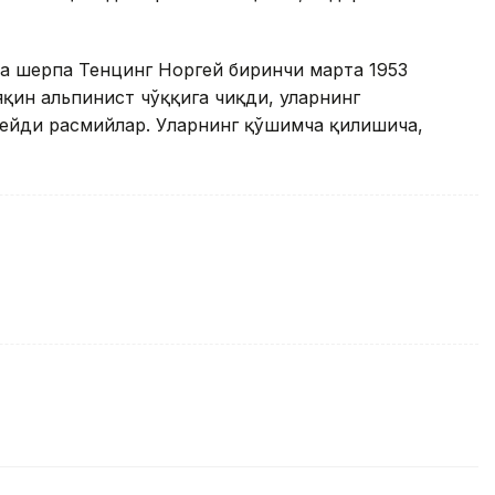
а шерпа Тенцинг Норгей биринчи марта 1953
яқин альпинист чўққига чиқди, уларнинг
 дейди расмийлар. Уларнинг қўшимча қилишича,