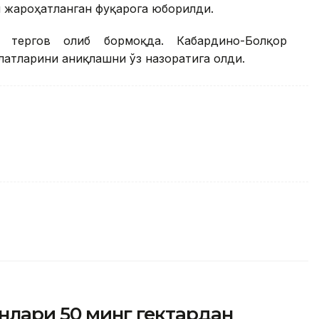
и жароҳатланган фуқарога юборилди.
 тергов олиб бормоқда. Кабардино-Болқор
латларини аниқлашни ўз назоратига олди.
нлари 50 минг гектардан