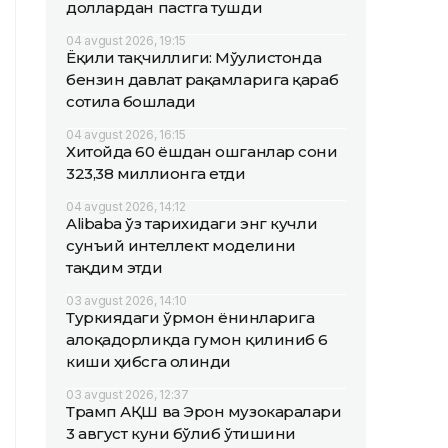
доллардан пастга тушди
04 avgust 2026, 19:15
Ёқилғи тақчиллиги: Мўғулистонда
бензин давлат рақамларига қараб
сотила бошлади
04 avgust 2026, 16:15
Хитойда 60 ёшдан ошганлар сони
323,38 миллионга етди
04 avgust 2026, 14:12
Alibaba ўз тарихидаги энг кучли
сунъий интеллект моделини
тақдим этди
03 avgust 2026, 14:10
Туркиядаги ўрмон ёнғинларига
алоқадорликда гумон қилиниб 6
киши ҳибсга олинди
03 avgust 2026, 12:37
Трамп АҚШ ва Эрон музокаралари
3 август куни бўлиб ўтишини