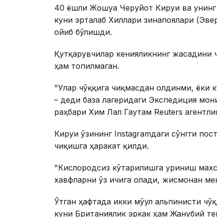
40 ёшли Жошуа Черуйот Кируи ва унинг
куни эрталаб Хиллари зинапоялари (Эвер
ғойиб бўлишди.
Қутқарувчилар кенияликнинг жасадини ч
ҳам топилмаган.
"Улар чўққига чиқмасдан олдинми, ёки к
– деди база лагеридаги Экспедиция мо
раҳбари Хим Лал Гаутам Reuters агентлиг
Кируи ўзининг Instagramдаги сўнгги пос
чиқишга ҳаракат қилди.
"Кислородсиз кўтарилишга уриниш махс
хавфларни ўз ичига олади, жисмонан мени
Ўтган ҳафтада икки мўғул альпинисти чў
куни Британиялик эркак ҳам Жанубий те