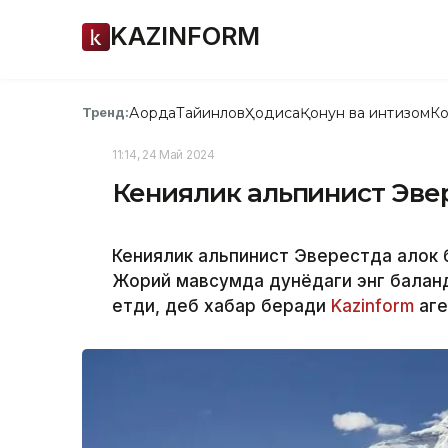
KAZINFORM
Ақорда
Тайинлов
Ҳодиса
Қонун ва интизом
Ко
Тренд:
11:14, 24 Май 2024
Кениялик альпинист Эвер
Кениялик альпинист Эверестда ҳалок 
Жорий мавсумда дунёдаги энг баланд 
етди, деб хабар беради
Kazinform
аге