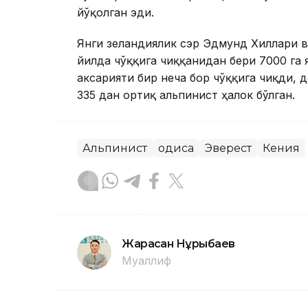
йўқолган эди.
Янги зеландиялик сэр Эдмунд Хиллари в
йилда чўққига чиққанидан бери 7000 га 
аксарияти бир неча бор чўққига чиқди,
335 дан ортиқ альпинист ҳалок бўлган.
Альпинист
Ҳодиса
Эверест
Кения
Жарасқан Нұрыбаев
Муаллиф