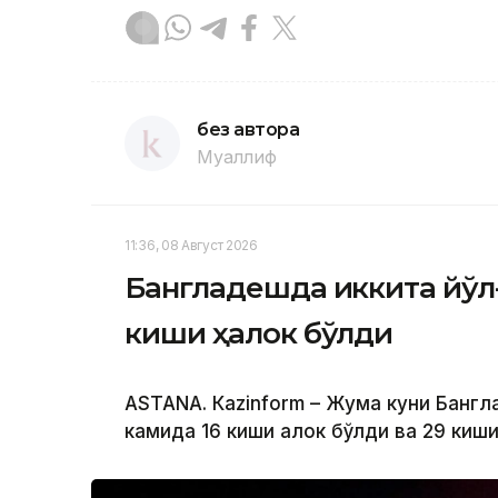
без автора
Муаллиф
11:36, 08 Август 2026
Бангладешда иккита йўл
киши ҳалок бўлди
ASTANА. Кazinform – Жума куни Бангл
камида 16 киши ҳалок бўлди ва 29 киш