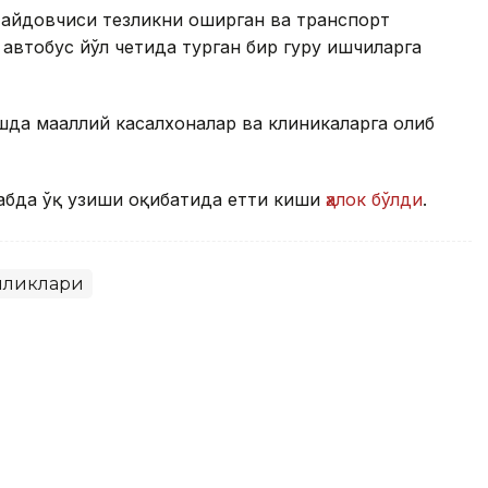
 ҳайдовчиси тезликни оширган ва транспорт
втобус йўл четида турган бир гуруҳ ишчиларга
да маҳаллий касалхоналар ва клиникаларга олиб
абда ўқ узиши оқибатида етти киши
ҳалок бўлди
.
иликлари