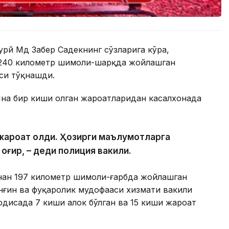
урй Мд Забер Садекнинг сўзларига кўра,
 240 километр шимоли-шарқда жойлашган
си тўқнашди.
Яна бир киши олган жароҳатларидан касалхонада
и жароҳат олди. Ҳозирги маълумотларга
 оғир, – деди полиция вакили.
инан 197 километр шимоли-ғарбда жойлашган
ёнғин ва фуқаролик мудофааси хизмати вакили
одисада 7 киши ҳалок бўлган ва 15 киши жароҳат