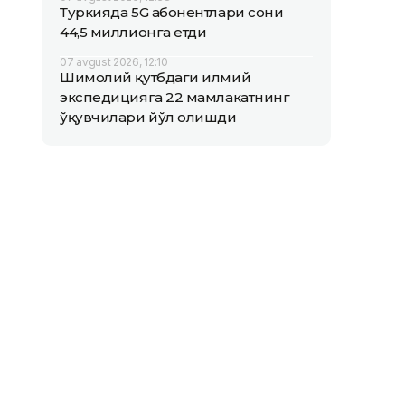
Туркияда 5G абонентлари сони
44,5 миллионга етди
07 avgust 2026, 12:10
Шимолий қутбдаги илмий
экспедицияга 22 мамлакатнинг
ўқувчилари йўл олишди