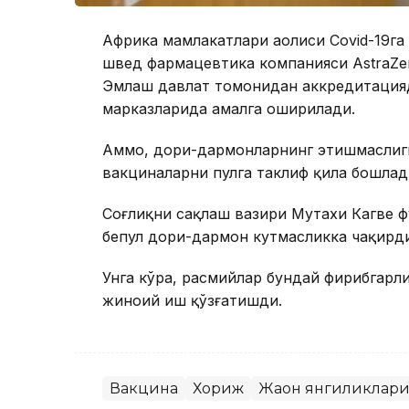
Африка мамлакатлари аҳолиси Covid-19г
швед фармацевтика компанияси AstraZen
Эмлаш давлат томонидан аккредитацияд
марказларида амалга оширилади.
Аммо, дори-дармонларнинг этишмаслиги
вакциналарни пулга таклиф қила бошлад
Соғлиқни сақлаш вазири Мутахи Кагве ф
бепул дори-дармон кутмасликка чақирди
Унга кўра, расмийлар бундай фирибгарли
жиноий иш қўзғатишди.
Вакцина
Хориж
Жаҳон янгиликлар