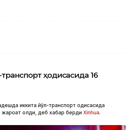
-транспорт ҳодисасида 16
адешда иккита йўл-транспорт ҳодисасида
и жароҳат олди, деб хабар берди
Xinhua
.