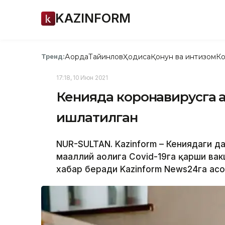
KAZINFORM
Ақорда
Тайинлов
Ҳодиса
Қонун ва интизом
Ко
Тренд:
17:18, 10 Июн 2021
Кенияда коронавирусга қ
ишлатилган
NUR-SULTAN. Kazinform – Кениядаги 
маҳаллий аҳолига Covid-19га қарши ва
хабар беради Kazinform News24га асо