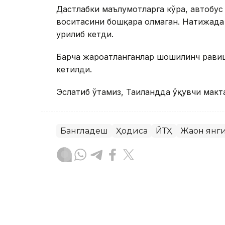
Дастлабки маълумотларга кўра, автобус
воситасини бошқара олмаган. Натижада а
урилиб кетди.
Барча жароҳатланганлар шошилинч равиш
кетилди.
Эслатиб ўтамиз, Таиландда ўқувчи макт
Бангладеш
Ҳодиса
ЙТҲ
Жаҳон янг
Бекабат Узаков
Муаллиф