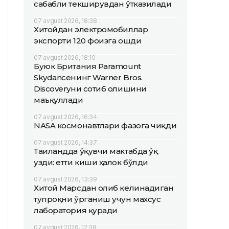
сабабли текширувдан ўтказилади
07 avgust 2026, 18:38
Хитойдан электромобиллар
экспорти 120 фоизга ошди
07 avgust 2026, 18:10
Буюк Британия Paramount
Skydanceнинг Warner Bros.
Discoveryни сотиб олишини
маъқуллади
07 avgust 2026, 16:34
NASA космонавтлари фазога чиқди
07 avgust 2026, 14:37
Таиландда ўқувчи мактабда ўқ
узди: етти киши ҳалок бўлди
07 avgust 2026, 13:39
Хитой Марсдан олиб келинадиган
тупроқни ўрганиш учун махсус
лаборатория қуради
07 avgust 2026, 12:38