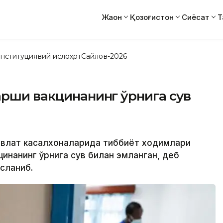
Жаҳон
Қозоғистон
Сиёсат
Т
нституциявий ислоҳот
Сайлов-2026
арши вакцинанинг ўрнига сув
давлат касалхоналарида тиббиёт ходимлари
кцинанинг ўрнига сув билан эмланган, деб
сланиб.