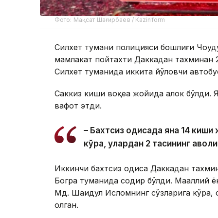
Фото: Мақсат Шағирбаев / Kazinform
Силхет тумани полицияси бошлиғи Чоудҳ
мамлакат пойтахти Даккадан тахминан
Силхет туманида иккита йўловчи автобу
Саккиз киши воқеа жойида ҳалок бўлди. 
вафот этди.
– Бахтсиз ҳодисада яна 14 киш
кўра, улардан 2 тасининг аҳволи
Иккинчи бахтсиз ҳодиса Даккадан тахм
Богра туманида содир бўлди. Маҳаллий 
Мд. Шаҳидул Исломнинг сўзларига кўра, ҳ
олган.