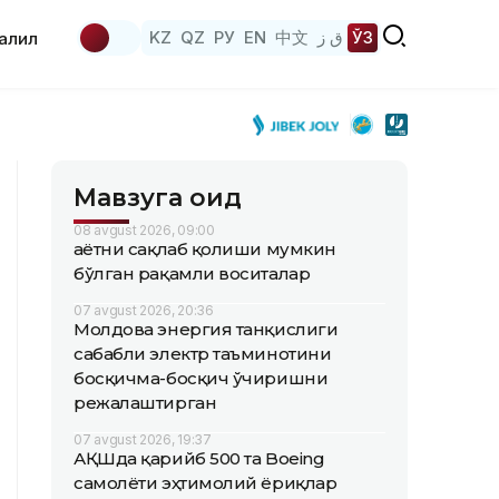
KZ
QZ
РУ
EN
中文
ق ز
ЎЗ
аҳлил
Мавзуга оид
08 avgust 2026, 09:00
Ҳаётни сақлаб қолиши мумкин
бўлган рақамли воситалар
07 avgust 2026, 20:36
Молдова энергия танқислиги
сабабли электр таъминотини
босқичма-босқич ўчиришни
режалаштирган
07 avgust 2026, 19:37
АҚШда қарийб 500 та Boeing
самолёти эҳтимолий ёриқлар