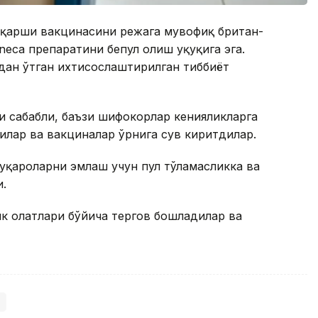
а қарши вакцинасини режага мувофиқ британ-
eca препаратини бепул олиш ҳуқуқига эга.
ан ўтган ихтисослаштирилган тиббиёт
 сабабли, баъзи шифокорлар кенияликларга
илар ва вакциналар ўрнига сув киритдилар.
уқароларни эмлаш учун пул тўламасликка ва
.
к ҳолатлари бўйича тергов бошладилар ва
и