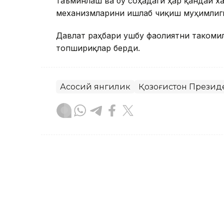
таъминлаш ва бу соҳадаги ҳар қандай 
механизмларини ишлаб чиқиш муҳимлиг
Давлат раҳбари ушбу фаолиятни такоми
топшириқлар берди.
Асосий янгилик
Қозоғистон Презид
Бекабат Узаков
Муаллиф
09:05, 18 Сентябр 2023