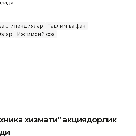
длади.
 ва стипендиялар
Таълим ва фан
блар
Ижтимоий соҳа
ехника хизмати” акциядорлик
рди