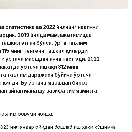
ича статистика ва 2022 йилнинг иккинчи
ирдик. 2019 йилда мамлакатимизда
и ташкил этган бўлса, ўрта таълим
 115 минг тенгени ташкил қиларди.
и ўртача маошдан анча паст эди. 2022
акатда ўртача иш ҳақи 312 минг
рта таълим даражаси бўйича ўртача
ил қилди. Бу ўртача маошдан бироз
дан айнан мана шу вазифа зиммамизга
таълим форуми чоғида.
2023 йил январ ойидан бошлаб иш ҳақи қўшимча