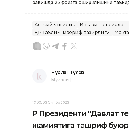
равишда 25 фоизга оширилишини таъки
Асосий янгилик
Иш ҳақи, пенсиялар
ҚР Таълим-маориф вазирлиги
Макта
Нұрлан Тұяқов
Муаллиф
13:00, 03 Октябр 2023
ҚР Президенти “Давлат т
жамиятига ташриф бую