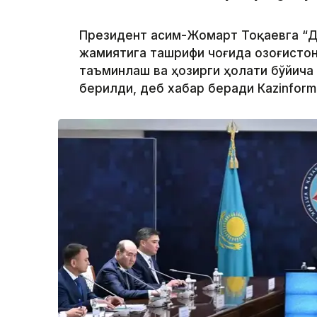
Президент Қасим-Жомарт Тоқаевга “Д
жамиятига ташрифи чоғида Қозоғисто
таъминлаш ва ҳозирги ҳолати бўйича
берилди, деб хабар беради Каzinform