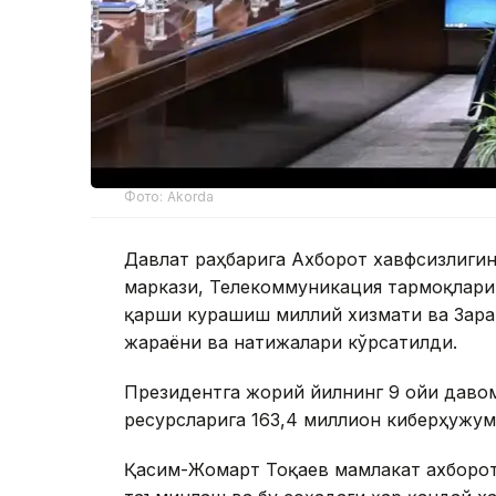
Фото: Akorda
Давлат раҳбарига Ахборот хавфсизлиг
маркази, Телекоммуникация тармоқлари
қарши курашиш миллий хизмати ва Зара
жараёни ва натижалари кўрсатилди.
Президентга жорий йилнинг 9 ойи даво
ресурсларига 163,4 миллион киберҳужум
Қасим-Жомарт Тоқаев мамлакат ахборо