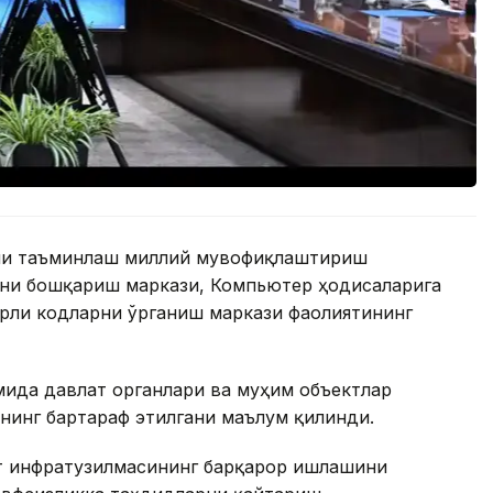
ини таъминлаш миллий мувофиқлаштириш
ни бошқариш маркази, Компьютер ҳодисаларига
рли кодларни ўрганиш маркази фаолиятининг
мида давлат органлари ва муҳим объектлар
нинг бартараф этилгани маълум қилинди.
т инфратузилмасининг барқарор ишлашини