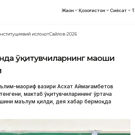
Жаҳон
Қозоғистон
Сиёсат
Т
нституциявий ислоҳот
Сайлов-2026
тонда ўқитувчиларнинг маоши
и
 Таълим-маориф вазири Асхат Аймағамбетов
 тенгени, мактаб ўқитувчиларининг ўртача
ишини маълум қилди, дея хабар бермоқда