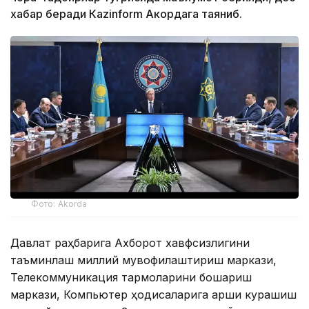
хабар беради Каzinform Акордага таяниб.
Фото: Akorda
Давлат раҳбарига Ахборот хавфсизлигини
таъминлаш миллий мувофиқлаштириш маркази,
Телекоммуникация тармоқларини бошқариш
маркази, Компьютер ҳодисаларига қарши курашиш