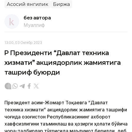
Асосий янгилик
Биржа
без автора
Муаллиф
13:00, 03 Октябр 2023
ҚР Президенти “Давлат техника
хизмати” акциядорлик жамиятига
ташриф буюрди
Президент Қасим-Жомарт Тоқаевга “Давлат
техника хизмати” акциядорлик жамиятига ташрифи
чоғида Қозоғистон Республикасининг ахборот
хавфсизлигини таъминлаш ва ҳозирги ҳолати бўйича
чора-тадбирлар тўғрисида маълумот берилди, деб