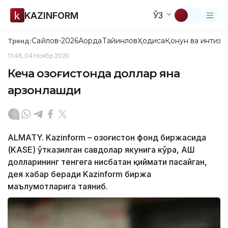
KAZINFORM
ЎЗ
Сайлов-2026
Ақорда
Тайинлов
Ҳодиса
Қонун ва интизо
Тренд:
11:48, 04 Ноябр 2020
Кеча Қозоғистонда доллар яна
арзонлашди
ALMATY. Kazinform – Қозоғистон фонд биржасида
(KASE) ўтказилган савдолар якунига кўра, АҚШ
долларининг тенгега нисбатан қиймати пасайган,
дея хабар беради Kazinform биржа
маълумотларига таяниб.