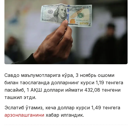
Савдо маълумотларига кўра, 3 ноябрь оқшоми
билан таққослаганда долларнинг курси 1,19 тенгега
пасайиб, 1 АҚШ доллари қиймати 432,08 тенгени
ташкил этди.
Эслатиб ўтамиз, кеча доллар курси 1,49 тенгега
арзонлашганини
хабар қилгандик.