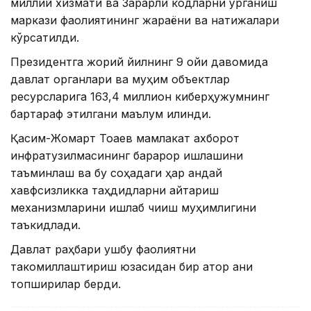
миллий хизмати ва Зарарли кодларни ўрганиш
маркази фаолиятининг жараёни ва натижалари
кўрсатилди.
Президентга жорий йилнинг 9 ойи давомида
давлат органлари ва муҳим объектлар
ресурсларига 163,4 миллион киберҳужумнинг
бартараф этилгани маълум қилинди.
Қасим-Жомарт Тоқаев мамлакат ахборот
инфратузилмасининг барқарор ишлашини
таъминлаш ва бу соҳадаги ҳар қандай
хавфсизликка таҳдидларни қайтариш
механизмларини ишлаб чиқиш муҳимлигини
таъкидлади.
Давлат раҳбари ушбу фаолиятни
такомиллаштириш юзасидан бир қатор аниқ
топшириқлар берди.