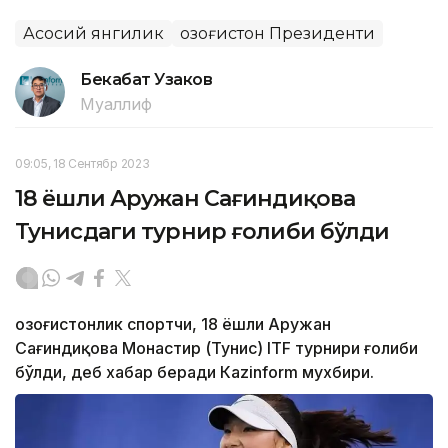
Асосий янгилик
Қозоғистон Президенти
Бекабат Узаков
Муаллиф
09:05, 18 Сентябр 2023
18 ёшли Аружан Сағиндиқова
Тунисдаги турнир ғолиби бўлди
Қозоғистонлик спортчи, 18 ёшли Аружан
Сағиндиқова Монастир (Тунис) ITF турнири ғолиби
бўлди, деб хабар беради Каzinform мухбири.