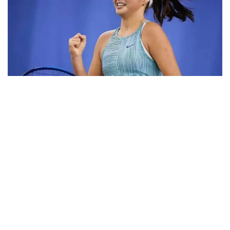
Фото: ktf.kz
Дунёнинг 829-ракеткаси, ушбу мусобақанинг 3-
ракеткаси А. Саөиндиыова финалда жаҳон
рейтингида 1253-ўринни эгаллаб турган
ҳиндистонлик Вайшнави Адкарга қарши
чемпионлик учун кураш олиб борди.
Биринчи партия кескин курашлар остида ўтди,