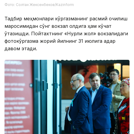
Фото: Солтан Жексенбеков/Kazinform
Тадбир меҳмонлари кўргазманинг расмий очилиш
маросимидан сўнг вокзал олдига ҳам кўчат
ўтқазишди. Пойтахтнинг «Нурли жол» вокзалидаги
фотокўргазма жорий йилнинг 31 июлига қадар
давом этади.