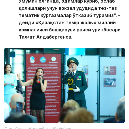
Умуман олганда, одамлар кўриб, эслаб
қолишлари учун вокзал ҳудудида тез-тез
тематик кўргазмалар ўтказиб турамиз”, –
дейди «Қазақстан темір жолы» миллий
компанияси бошқаруви раиси ўринбосари
Талғат Алдабергенов.
Фото: Солтан Жексенбеков/Kazinform