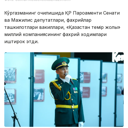
Кўргазманинг очилишида ҚР Пароаменти Сенати
ва Мажилис депутатлари, фахрийлар
ташкилотлари вакиллари, «Қазақстан темір жолы»
миллий компаниясининг фахрий ходимлари
иштирок этди.