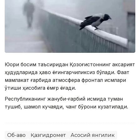
Юқори босим таъсиридан Қозоғистоннинг аксарият
ҳудудларида ҳаво ёғингарчиликсиз бўлади. Фақат
мамлакат ғарбида атмосфера фронтал қисмлари
ўтиши ҳисобига ёмғр ёғади.
Республиканинг жануби-ғарбий қисмида туман
тушиб, шамол кучаяди, чанг бўрони кузатилади.
Об-ҳаво
Қазгидромет
Асосий янгилик