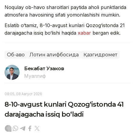
Noqulay ob-havo sharoitlari paytida aholi punktlarida
atmosfera havosining sifati yomonlashishi mumkin.
Eslatib o‘tamiz, 8-10-avgust kunlari Qozog‘istonda 21
darajagacha issiq bo‘lishi haqida
xabar
bergan edik.
Об-ҳаво
Лотин алифбосида
Қазгидромет
Бекабат Узаков
Муаллиф
08:05, 08 Август 2026
8-10-avgust kunlari Qozog‘istonda 41
darajagacha issiq bo‘ladi