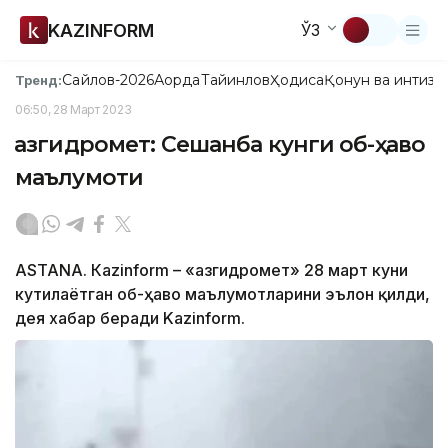
KAZINFORM
ЎЗ
Сайлов-2026
Ақорда
Тайинлов
Ҳодиса
Қонун ва интизо
Тренд:
06:50, 28 Март 2023
Қазгидромет: Сешанба кунги об-ҳаво
маълумоти
ASTANA. Кazinform – «Қазгидромет» 28 март куни
кутилаётган об-ҳаво маълумотларини эълон қилди,
дея хабар беради Kazinform.