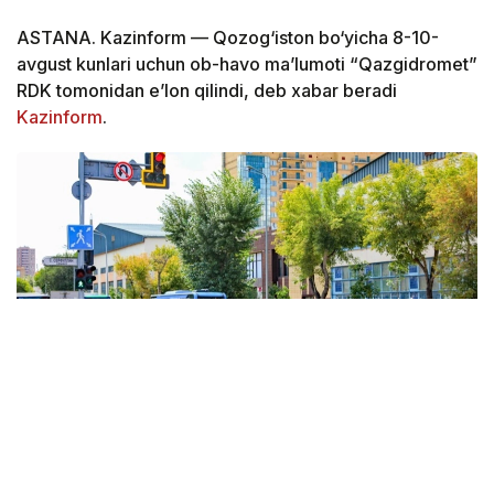
ASTANA. Kazinform — Qozog‘iston bo‘yicha 8-10-
avgust kunlari uchun ob-havo ma’lumoti “Qazgidromet”
RDK tomonidan e’lon qilindi, deb xabar beradi
Kazinform
.
Фото: Виктор Федюнин / Kazinform
Qozog‘istonda ob-havoga keng antisiklon ta’sir qiladi,