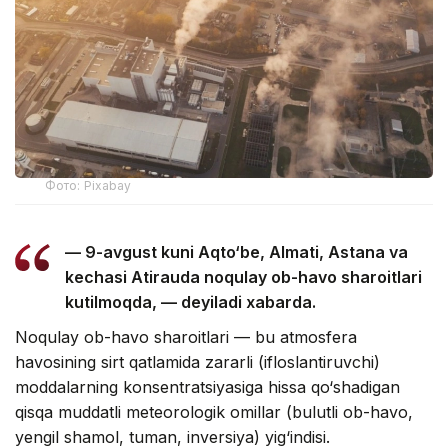
Фото: Pixabay
— 9-avgust kuni Aqto‘be, Almati, Astana va
kechasi Atirauda noqulay ob-havo sharoitlari
kutilmoqda, — deyiladi xabarda.
Noqulay ob-havo sharoitlari — bu atmosfera
havosining sirt qatlamida zararli (ifloslantiruvchi)
moddalarning konsentratsiyasiga hissa qo‘shadigan
qisqa muddatli meteorologik omillar (bulutli ob-havo,
yengil shamol, tuman, inversiya) yig‘indisi.