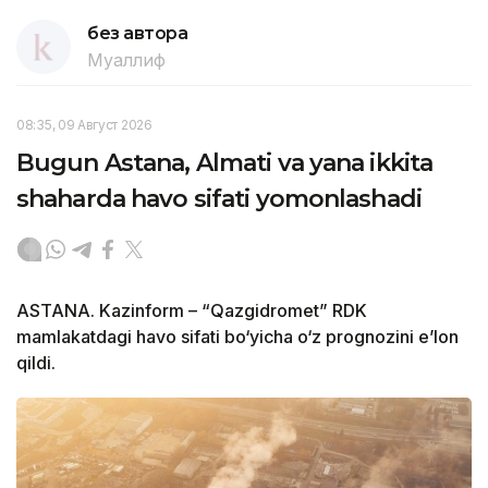
без автора
Муаллиф
08:35, 09 Август 2026
Bugun Astana, Almati va yana ikkita
shaharda havo sifati yomonlashadi
ASTANA. Kazinform – “Qazgidromet” RDK
mamlakatdagi havo sifati bo‘yicha o‘z prognozini e’lon
qildi.