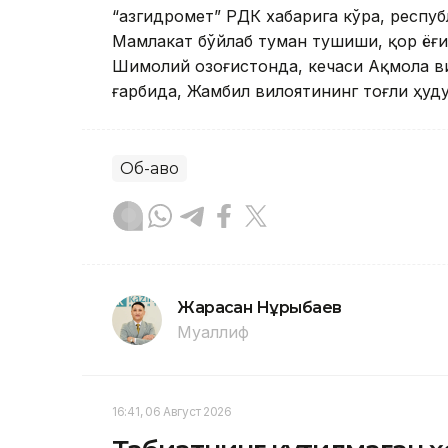
“Қазгидромет” РДК хабарига кўра, респуб
Мамлакат бўйлаб туман тушиши, қор ёғи
Шимолий Қозоғистонда, кечаси Ақмола в
ғарбида, Жамбил вилоятининг тоғли ҳуд
Об-ҳаво
Жарасқан Нұрыбаев
Муаллиф
16:41, 06 Август 2026