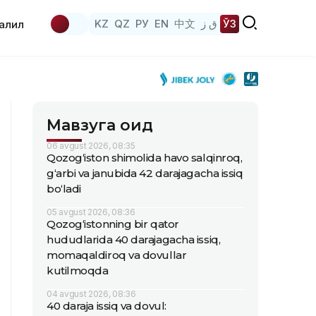
KZ
QZ
РУ
EN
中文
ق ز
ЎЗ
аҳлил
Мавзуга оид
06 avgust 2026, 08:35
Qozog‘iston shimolida havo salqinroq,
g‘arbi va janubida 42 darajagacha issiq
bo‘ladi
05 avgust 2026, 08:36
Qozog‘istonning bir qator
hududlarida 40 darajagacha issiq,
momaqaldiroq va dovullar
kutilmoqda
04 avgust 2026, 08:36
40 daraja issiq va dovul: