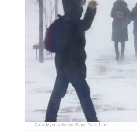
Фото: Мухтор Холдорбеков/Kazinform