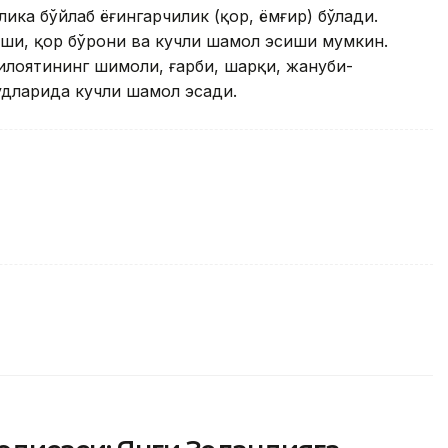
лика бўйлаб ёғингарчилик (қор, ёмғир) бўлади.
ши, қор бўрони ва кучли шамол эсиши мумкин.
илоятининг шимоли, ғарби, шарқи, жануби-
удларида кучли шамол эсади.