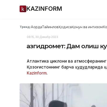
KAZINFORM
Ақорда
Тайинлов
Ҳодиса
Қонун ва интизом
Ко
Тренд:
08:15, 30 Декабр 2023
Қазгидромет: Дам олиш к
Атлантика циклони ва атмосферанинг
Қозоғистоннинг барча ҳудудларида ҳ
Kazinform
.