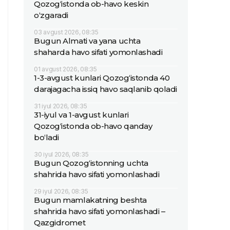
Qozog‘istonda ob-havo keskin
o‘zgaradi
03 avgust 2026, 08:35
Bugun Almati va yana uchta
shaharda havo sifati yomonlashadi
01 avgust 2026, 08:35
1-3-avgust kunlari Qozog‘istonda 40
darajagacha issiq havo saqlanib qoladi
31 iyul 2026, 08:35
31-iyul va 1-avgust kunlari
Qozog‘istonda ob-havo qanday
bo‘ladi
30 iyul 2026, 08:35
Bugun Qozog‘istonning uchta
shahrida havo sifati yomonlashadi
29 iyul 2026, 08:35
Bugun mamlakatning beshta
shahrida havo sifati yomonlashadi –
Qazgidromet