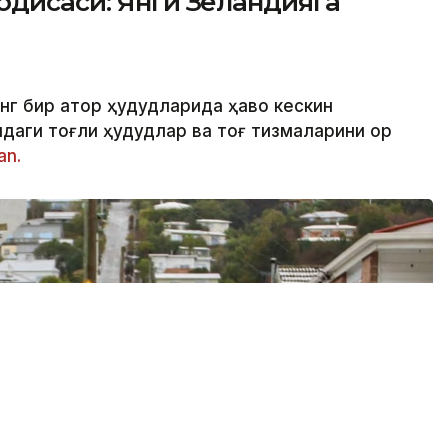
одисаси: Янги Зеландияга
нг бир қатор ҳудудларида ҳаво кескин
аги тоғли ҳудудлар ва тоғ тизмаларини қор
an.