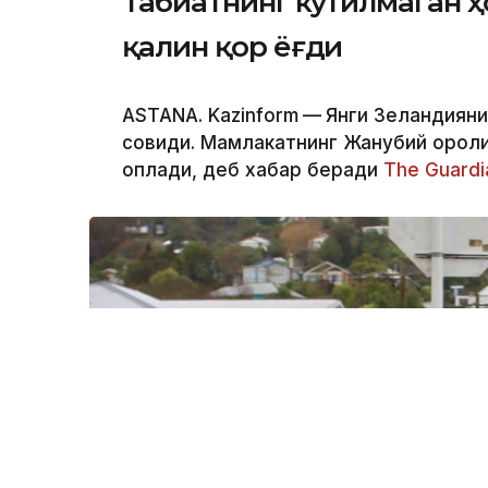
Табиатнинг кутилмаган ҳ
қалин қор ёғди
ASTANA. Kazinform
—
Янги Зеландияни
совиди. Мамлакатнинг Жанубий оролид
қоплади, деб хабар беради
The Guardi