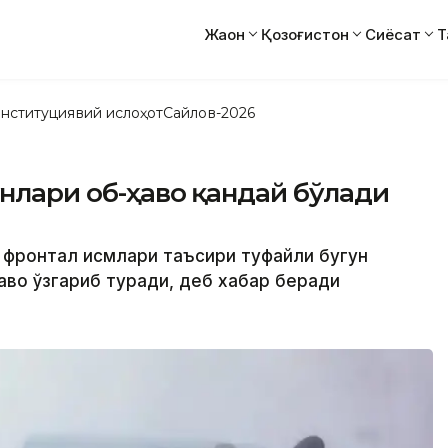
Жаҳон
Қозоғистон
Сиёсат
Т
нституциявий ислоҳот
Сайлов-2026
унлари об-ҳаво қандай бўлади
 фронтал қисмлари таъсири туфайли бугун
аво ўзгариб туради, деб хабар беради