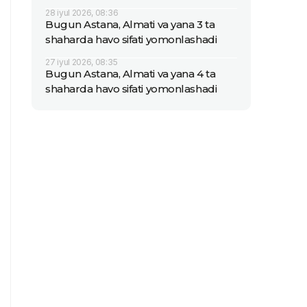
28 iyul 2026, 08:36
Bugun Astana, Almati va yana 3 ta
shaharda havo sifati yomonlashadi
27 iyul 2026, 08:35
Bugun Astana, Almati va yana 4 ta
shaharda havo sifati yomonlashadi